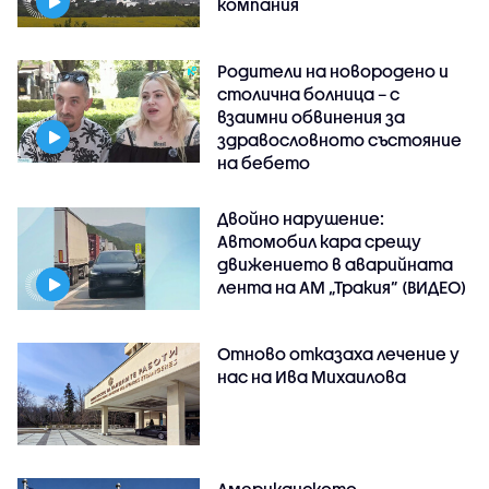
компания
Родители на новородено и
столична болница – с
взаимни обвинения за
здравословното състояние
на бебето
Двойно нарушение:
Автомобил кара срещу
движението в аварийната
лента на АМ „Тракия” (ВИДЕО)
Отново отказаха лечение у
нас на Ива Михаилова