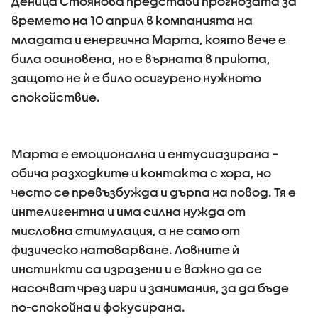
Деница Стоянова представи прогнозата за
времето на 10 април в компанията на
младата и енергична Марта, която вече е
била осиновена, но е върната в приюта,
защото не ѝ е било осигурено нужното
спокойствие.
Марта е емоционална и ентусиазирана –
обича разходките и контакта с хора, но
често се превъзбужда и дърпа на повод. Тя е
интелигентна и има силна нужда от
мисловна стимулация, а не само от
физическо натоварване. Ловните ѝ
инстинкти са изразени и е важно да се
насочват чрез игри и занимания, за да бъде
по-спокойна и фокусирана.