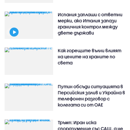
Испания заплаши с ответни
мерки, ако Италия запази
граничния контрол между
двете държави
Как горещите вълни влияят
на цените на храните по
света
Путин обсъди ситуацията в
Персийския залив и Украйна в
телефонен разговор с
колегата си от ОАЕ
Тръмп: Иран иска
споразумение със САЩ, а не