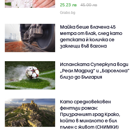
25.23 лв
45.00 лв
Grabo.bg
Майка беше влачена 45
метра от влак, след като
детската ѝ количка се
заклещи във вагона
Испанската Суперкупа води
„Реал Мадрид“ и „Барселона“
близо до България
Като средновековен
фентъзи роман:
Призрачният град Крако,
който в миналото е бил
пълен с живот (СНИМКИ)