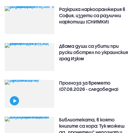
Разкриха наркооранжерия в
София, иззети са различни
наркотици (СНИМКИ)
Двама души са убити при
руски обстрeл по украинския
град Изюм
Прогноза за времето
(07.08.2026 - следобедна)
Библиотеката, в която
книгите са хора: Тук можеш
да „прочетеш“ непознат и