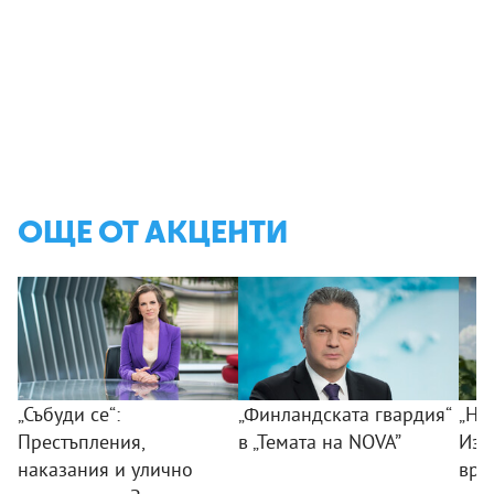
ОЩЕ ОТ АКЦЕНТИ
„Събуди се“:
„Финландската гвардия“
„Ни
Престъпления,
в „Темата на NOVA”
Изк
наказания и улично
вра