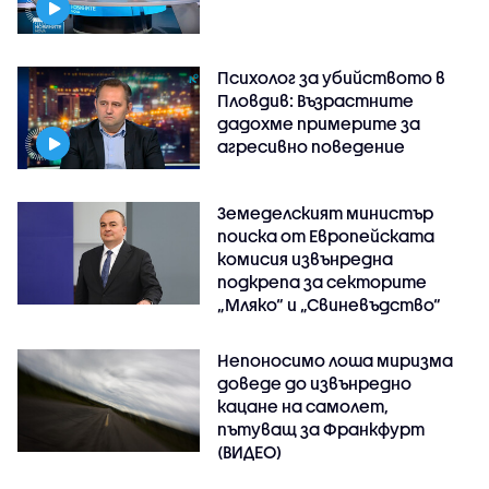
Психолог за убийството в
Пловдив: Възрастните
дадохме примерите за
агресивно поведение
Земеделският министър
поиска от Европейската
комисия извънредна
подкрепа за секторите
„Мляко“ и „Свиневъдство“
Непоносимо лоша миризма
доведе до извънредно
кацане на самолет,
пътуващ за Франкфурт
(ВИДЕО)