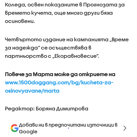
Коледа, освен показаните в Прогнозата за
времето кучета, още много други бяха
осиновени.
Четвъртото издание на кампанията „Време
за надежда“ се осъществява в
партньорство с „Екоравновесие“.
Повече за Марта може да откриете на
www.1500doggang.com/bg/kucheta-za-
osinovyavane/marta
Редактор: Боряна Димитрова
Добави ни в предпочитани източници в
Google