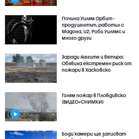
Почина Уилям Орбит -
продуцентът, работил с
Мадона, U2, Роби Уилямс и
много други
Заради жегите и вятъра:
Обявиха екстремен риск от
пожари в Хасковско
Голям пожар в Пловдивско
(ВИДЕО+СНИМКИ)
Боди камери ще записват