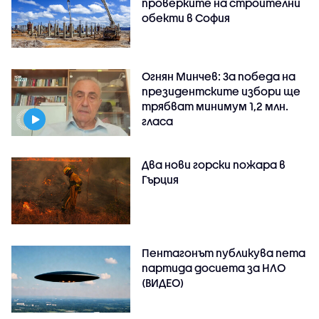
проверките на строителни
обекти в София
Огнян Минчев: За победа на
президентските избори ще
трябват минимум 1,2 млн.
гласа
Два нови горски пожара в
Гърция
Пентагонът публикува пета
партида досиета за НЛО
(ВИДЕО)