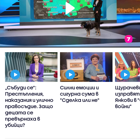
„Събуди се“:
Силни емоции и
Щурачеви
Престъпления,
сигурна сума в
изправят
наказания и улично
"Сделка или не"
Янкови в 
правосъдие. Защо
войни"
децата се
превърнаха в
убийци?