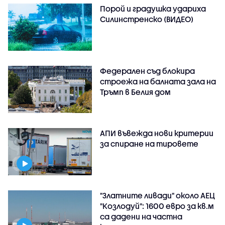
Порой и градушка удариха
Силинстренско (ВИДЕО)
Федерален съд блокира
строежа на балната зала на
Тръмп в Белия дом
АПИ въвежда нови критерии
за спиране на тировете
"Златните ливади" около АЕЦ
"Козлодуй": 1600 евро за кв.м
са дадени на частна