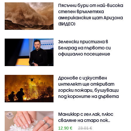
Пясъчни бури от най-висока
степен връхлетяха
американския щат Аризона
(ВИДЕО)
Зеленски пристигна в
Белград на първото си
официално посещение
Дронове с изкуствен
интелект ще откриват
горски пожари, бушуващи
под короните на дървета
Маникюр с гел лак, плюс
сваляне на старо пок..
12.90 €
23.01 €