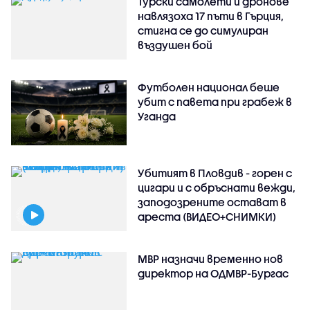
Турски самолети и дронове
навлязоха 17 пъти в Гърция,
стигна се до симулиран
въздушен бой
Футболен национал беше
убит с павета при грабеж в
Уганда
Убитият в Пловдив - горен с
цигари и с обръснати вежди,
заподозрените остават в
ареста (ВИДЕО+СНИМКИ)
МВР назначи временно нов
директор на ОДМВР-Бургас