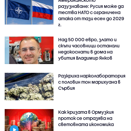
Американското
разузнаване: Русия може да
тества НАТО с ограничена
атака от тази есен до 2029
г.
Над 50 000 евро, злато и
скъпи часовници останали
недокоснати в дома на
убития Владимир Янков
Разкриха нарколаборатория
с половин тон марихуана в
Сърбия
Как кризата в Ормузкия
проток се отразява на
световната икономика