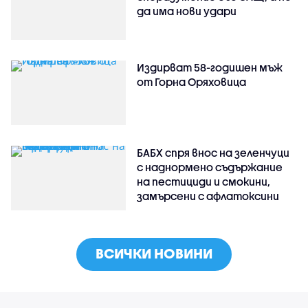
да има нови удари
Издирват 58-годишен мъж
от Горна Оряховица
БАБХ спря внос на зеленчуци
с наднормено съдържание
на пестициди и смокини,
замърсени с афлатоксини
ВСИЧКИ НОВИНИ