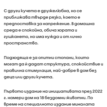
С други кучета е дружелюбна, но се
приближава твърде рязко, което е
предпоставка за напрежение. В домашна
среда е спокойна, обича хората и
гушкането, но има нужда и от лично
пространство.
Подходяща е за опитни стопани, които
могат да ѝ дадат структура, спокойствие и
правилна стимулация, най-добре в дом без
деца или други кучета.
Първото издание на инициативата през 2022
г. намери дом на 18 бездомни животни. По
време на специалното издание миналата