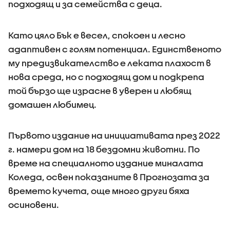
подходящ и за семейства с деца.
Като цяло Бък е весел, спокоен и лесно
адаптивен с голям потенциал. Единственото
му предизвикателство е леката плахост в
нова среда, но с подходящ дом и подкрепа
той бързо ще израсне в уверен и любящ
домашен любимец.
Първото издание на инициативата през 2022
г. намери дом на 18 бездомни животни. По
време на специалното издание миналата
Коледа, освен показаните в Прогнозата за
времето кучета, още много други бяха
осиновени.