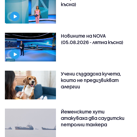
късна)
Новините на NOVA
(05.08.2026 - лятна късна)
Учени създадоха кучета,
които не предизвикват
алергии
Йеменските хути
атакуваха два саудитски
петролни танкера