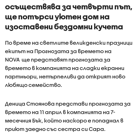
осъществява за четвърти път,
ще потърси уютен дом на
изоставени бездомни кучета
По време на светлите великденски празници
екипът на Прогнозата за времето на
NOVA ще представят прогнозата за
времето в компанията на сладки екранни
партньори, нетърпеливи да открият ново
любящо семейство.
Деница Стоянова представи прогнозата за
времето на 11 април в компанията на 7-
месечния Бък, който наскоро е попаднал в
приют заедно със сестра си Сара.