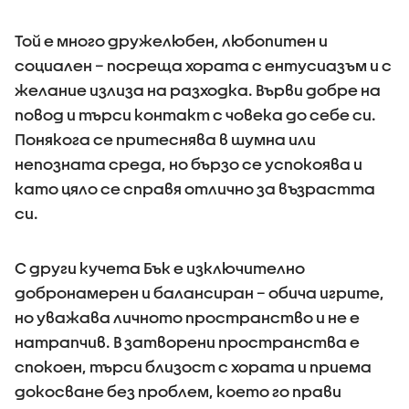
Той е много дружелюбен, любопитен и
социален – посреща хората с ентусиазъм и с
желание излиза на разходка. Върви добре на
повод и търси контакт с човека до себе си.
Понякога се притеснява в шумна или
непозната среда, но бързо се успокоява и
като цяло се справя отлично за възрастта
си.
С други кучета Бък е изключително
добронамерен и балансиран – обича игрите,
но уважава личното пространство и не е
натрапчив. В затворени пространства е
спокоен, търси близост с хората и приема
докосване без проблем, което го прави