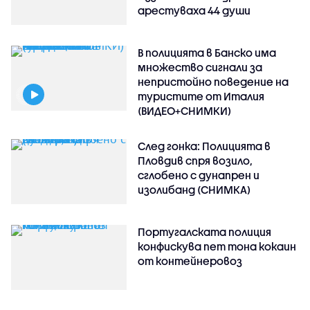
арестуваха 44 души
В полицията в Банско има
множество сигнали за
непристойно поведение на
туристите от Италия
(ВИДЕО+СНИМКИ)
След гонка: Полицията в
Пловдив спря возило,
сглобено с дунапрен и
изолибанд (СНИМКА)
Португалската полиция
конфискува пет тона кокаин
от контейнеровоз