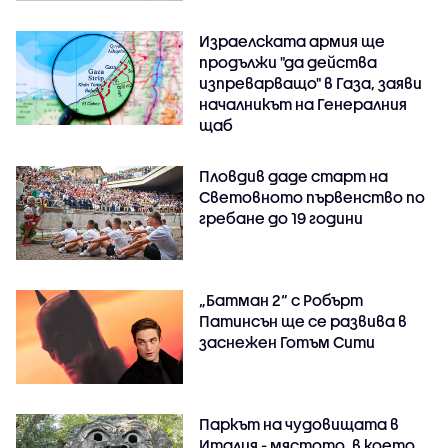
Израелската армия ще
продължи "да действа
изпреварващо" в Газа, заяви
началникът на Генералния
щаб
Пловдив даде старт на
Световното първенство по
гребане до 19 години
„Батман 2“ с Робърт
Патинсън ще се развива в
заснежен Готъм Сити
Паркът на чудовищата в
Италия - мястото, в което