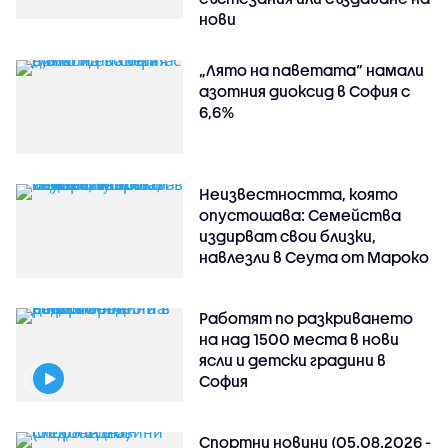
нови
„Лято на паветата“ намали
азотния диоксид в София с
6,6%
Неизвестността, която
опустошава: Семейства
издирват свои близки,
навлезли в Сеута от Мароко
Работят по разкриването
на над 1500 места в нови
ясли и детски градини в
София
Спортни новини (05.08.2026 -