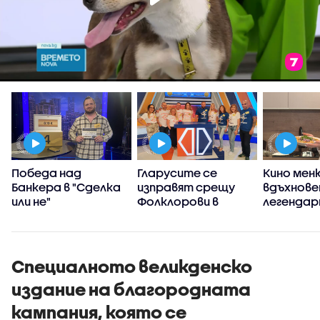
Победа над
Гларусите се
Кино мен
Банкера в "Сделка
изправят срещу
вдъхнове
или не"
Фолклорови в
легендар
"Семейни войни"
творци, 
Недкова 
„Черешка
тортат
Специалното великденско
издание на благородната
кампания, която се