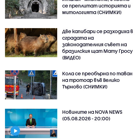
се преплитат историята и
митологията (СНИМКИ)
Две капибари се разходиха в
сградата на
законодателния съвет на
бразилския щат Мату Гросу
(ВИДЕО)
Кола се преобърна по таван
на тротоар във Велико
Търново (СНИМКИ)
Новините на NOVA NEWS
(05.08.2026 - 20:00)