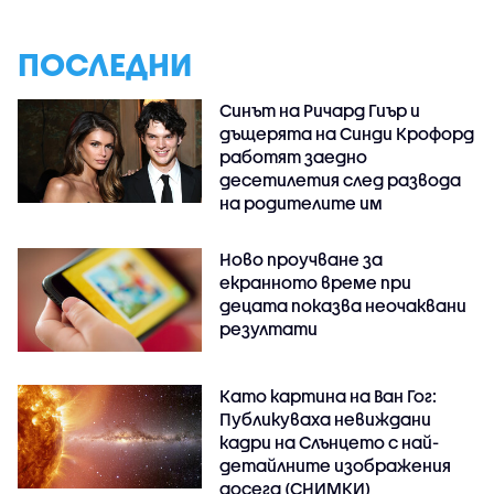
ПОСЛЕДНИ
Синът на Ричард Гиър и
дъщерята на Синди Крофорд
работят заедно
десетилетия след развода
на родителите им
Ново проучване за
екранното време при
децата показва неочаквани
резултати
Като картина на Ван Гог:
Публикуваха невиждани
кадри на Слънцето с най-
детайлните изображения
досега (СНИМКИ)