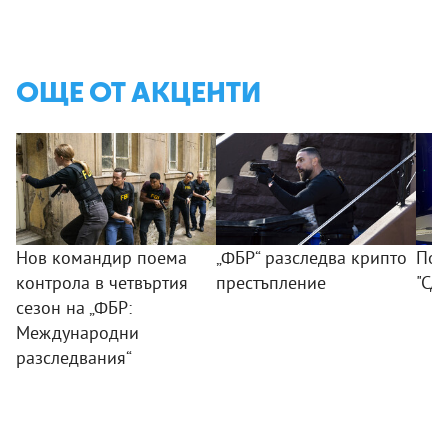
ОЩЕ ОТ АКЦЕНТИ
Нов командир поема
„ФБР“ разследва крипто
Поб
контрола в четвъртия
престъпление
"Сд
сезон на „ФБР:
Международни
разследвания“