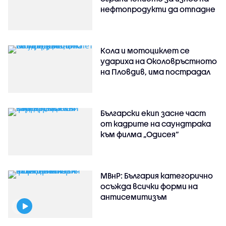
нефтопродукти да отпадне
Кола и мотоциклет се
удариха на Околовръстното
на Пловдив, има пострадал
Български екип засне част
от кадрите на саундтрака
към филма „Одисея“
МВнР: България категорично
осъжда всички форми на
антисемитизъм