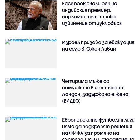
Facebook свали реч на
индийския премиер,
парламентът поиска
извинение от Зукърбърг
Израел призова за евакуация
на село в Южен Ливан
Четирима мъже са
намушкани в центъра на
Лондон, задържана е жена
(ВИДЕО)
Европейските футболни лиги
няма да подкрепят решения
на ФИФА за промяна на
състезания или създаване на