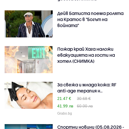
Дейв Батиста поема ролята
на Кратос в "Богът на
войната"
Пожар край Хага наложи
евакуацията на гости на
хотел (СНИМКА)
За свежа и млада кожа: RF
anti-age терапия н..
21.47 €
30.68 €
41.99 лв
60.00 лв
Grabo.bg
Спортни новини (05.08.2026 -