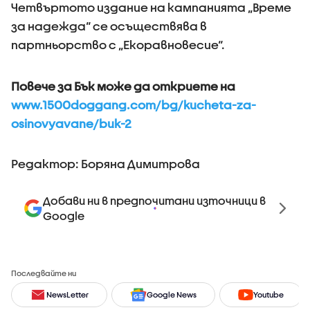
Четвъртото издание на кампанията „Време
за надежда“ се осъществява в
партньорство с „Екоравновесие“.
Повече за Бък може да откриете на
www.1500doggang.com/bg/kucheta-za-
osinovyavane/buk-2
Редактор: Боряна Димитрова
Добави ни в предпочитани източници в
Google
Последвайте ни
NewsLetter
Google News
Youtube