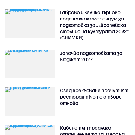
Габрово и Велико Търново
подписаха меморандум за
подготовка за „Европейска
столица на културата 2032“
(СНИМКИ)
Започва подготовката за
Бюджет 2027
След прекъсване прочутият
ресторант Noma отвори
отново
Кабинетът предлага
ограничението за износ на