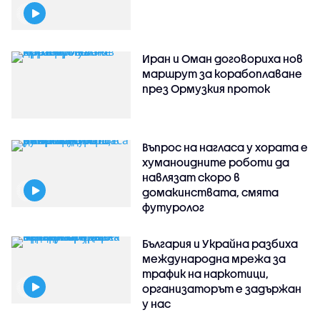
Иран и Оман договориха нов
маршрут за корабоплаване
през Ормузкия проток
Въпрос на нагласа у хората е
хуманоидните роботи да
навлязат скоро в
домакинствата, смята
футуролог
България и Украйна разбиха
международна мрежа за
трафик на наркотици,
организаторът е задържан
у нас