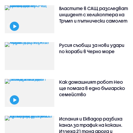
Властите в САЩ разследват
инцидент с хеликоптера на
Тръмп и пътнически самолет
Русия съобщи за нови удари
по кораби в Черно море
Как домашният робот Нео
ще помага в едно българско
семейство
Испания и Еквадор разбиха
канал за трафик на кокаин.
Иззеха 21 тона дрога и