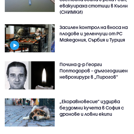
евакуираха стотици в Кьолн
(СНИМКИ)
Засилен контрол на вноса на
плодове и зеленчуци от РС
Македония, Сърбия и Турция
Почина д-р Георги
Поптодоров – дългогодишен
неврохирург в „Пирогов“
„Екоравновесие“ издирва
бездомни кучета в София с
дронове и ловни екипи