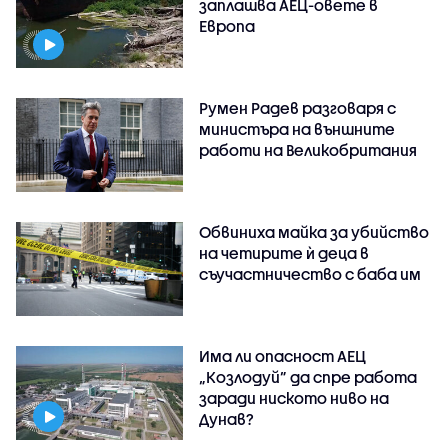
заплашва АЕЦ-овете в
Европа
Румен Радев разговаря с
министъра на външните
работи на Великобритания
Обвиниха майка за убийство
на четирите ѝ деца в
съучастничество с баба им
Има ли опасност АЕЦ
„Козлодуй” да спре работа
заради ниското ниво на
Дунав?