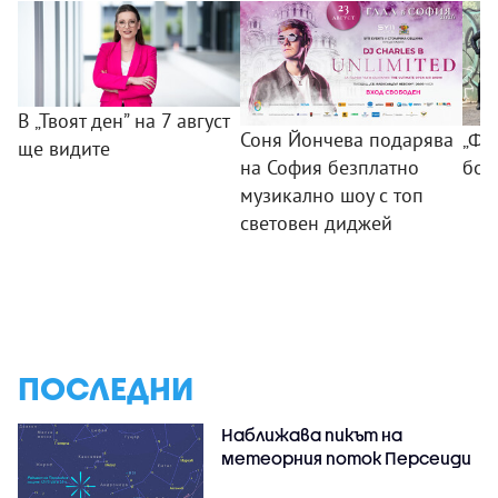
В „Твоят ден” на 7 август
Соня Йончева подарява
„ФБ
ще видите
на София безплатно
бом
музикално шоу с топ
световен диджей
ПОСЛЕДНИ
Наближава пикът на
метеорния поток Персеиди