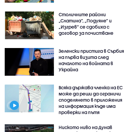
Столичните райони
„Слатина“, „Подуяне“ и
„Изгрев“ се сдобиха с
договор за почистване
Зеленски пристига в Сърбия
на първа визита след
началото на войната в
Украйна
Всяка държава членка на ЕС
може да реши да ограничи
споделянето в приложения
на информация къде има
проверки на пътя
Ниското ниво на Дунав