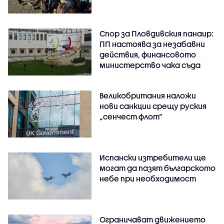
Спор за Пловдивския панаир:
ПП настоява за незабавни
действия, финансовото
министерство чака съда
Великобритания наложи
нови санкции срещу руския
„сенчест флот“
Испански изтребители ще
могат да пазят българското
небе при необходимост
Ограничават движението