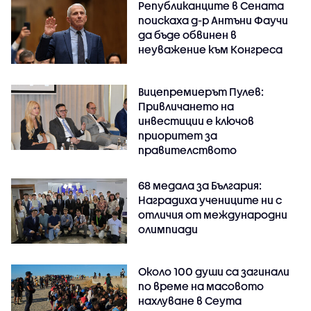
Републиканците в Сената
поискаха д-р Антъни Фаучи
да бъде обвинен в
неуважение към Конгреса
Вицепремиерът Пулев:
Привличането на
инвестиции е ключов
приоритет за
правителството
68 медала за България:
Наградиха учениците ни с
отличия от международни
олимпиади
Около 100 души са загинали
по време на масовото
нахлуване в Сеута