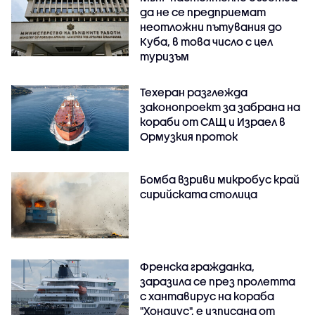
да не се предприемат
неотложни пътувания до
Куба, в това число с цел
туризъм
Техеран разглежда
законопроект за забрана на
кораби от САЩ и Израел в
Ормузкия проток
Бомба взриви микробус край
сирийската столица
Френска гражданка,
заразила се през пролетта
с хантавирус на кораба
"Хондиус", е изписана от