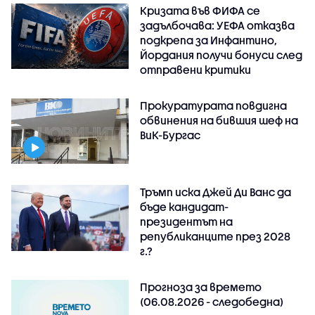
Кризата във ФИФА се
задълбочава: УЕФА отказва
подкрепа за Инфантино,
Йордания получи бонуси след
отправени критики
Прокуратурата повдигна
обвинения на бившия шеф на
ВиК-Бургас
Тръмп иска Джей Ди Ванс да
бъде кандидат-
президентът на
републиканците през 2028
г.?
Прогноза за времето
(06.08.2026 - следобедна)