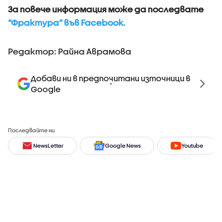
За повече информация може да последвате
“Фрактура“ във Facebook.
Редактор: Райна Аврамова
Добави ни в предпочитани източници в
Google
Последвайте ни
NewsLetter
Google News
Youtube