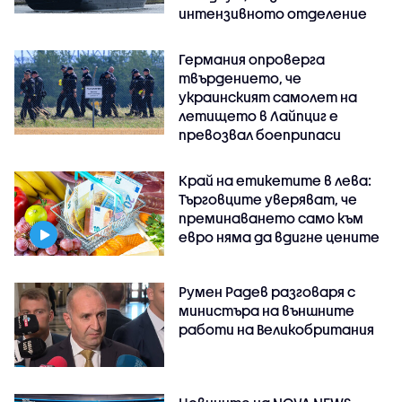
интензивното отделение
Германия опроверга
твърдението, че
украинският самолет на
летището в Лайпциг е
превозвал боеприпаси
Край на етикетите в лева:
Търговците уверяват, че
преминаването само към
евро няма да вдигне цените
Румен Радев разговаря с
министъра на външните
работи на Великобритания