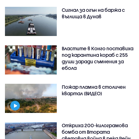
Сигнал за огън на баржа с
въглища в Дунав
Властите в Конго поставиха
под карантина кораб с 255
души заради съмнения за
ебола
Пожар пламна в столичен
квартал (ВИДЕО)
Откриха 200-килограмова
бомба от Втората
световна война в река Рейн,