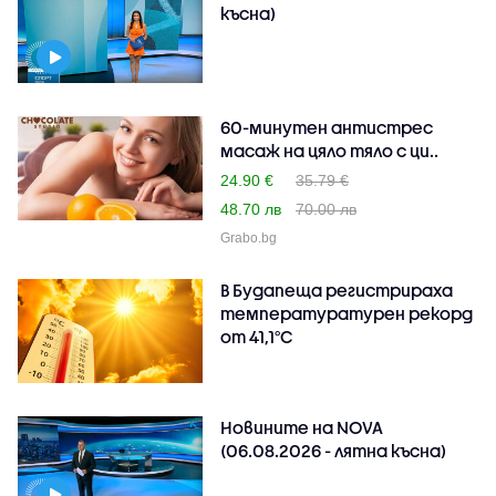
късна)
60-минутен антистрес
масаж на цяло тяло с ци..
24.90 €
35.79 €
48.70 лв
70.00 лв
Grabo.bg
В Будапеща регистрираха
температуратурен рекорд
от 41,1°C
Новините на NOVA
(06.08.2026 - лятна късна)