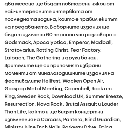
два месеца ще бъдат повторени някои от
най-интересните интервюта от
последната година, които е правил екипът
на предаването. В сборните издания ще
бъдат излъчени 60 персонални разговора с
Godsmack, Apocalyptica, Emperor, Madball,
Stratovarius, Rotting Christ, Fear Factory,
Laibach, The Gathering и други банди.
Зрителите ще си припомнят избрани
моменти от миналогодишните издания на
фестивалите Hellfest, Wacken Open Air,
Graspop Metal Meeting, Copenhell, Rock am
Ring, Sweden Rock, Download UK, Summer Breeze,
Resurrection, Nova Rock , Brutal Assault и Louder
Than Life, както и ще видят концертни
изпълнения на Carcass, Pantera, Blind Guardian,
Ministry, Nine Inch Nails, Parkway Drive, Epica,