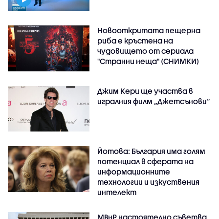
Новооткритата пещерна
риба е кръстена на
чудовището от сериала
"Странни неща" (СНИМКИ)
Джим Кери ще участва в
игралния филм „Джетсънови“
Йотова: България има голям
потенциал в сферата на
информационните
технологии и изкуствения
интелект
МВнР настоятелно съветва