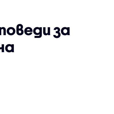
аповеди за
на