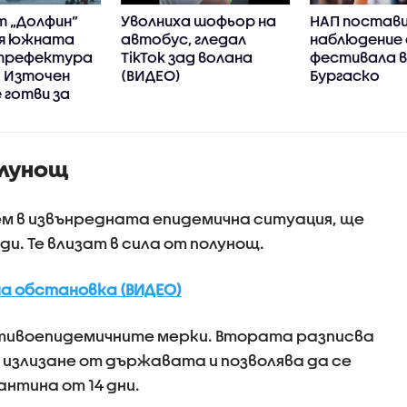
т „Долфин”
Уволниха шофьор на
НАП постави
я южната
автобус, гледал
наблюдение 
 префектура
TikTok зад волана
фестивала 
, Източен
(ВИДЕО)
Бургаско
 готви за
а
олунощ
м в извънредната епидемична ситуация, ще
ди. Те влизат в сила от полунощ.
а обстановка (ВИДЕО)
тивоепидемичните мерки. Втората разписва
 излизане от държавата и позволява да се
нтина от 14 дни.