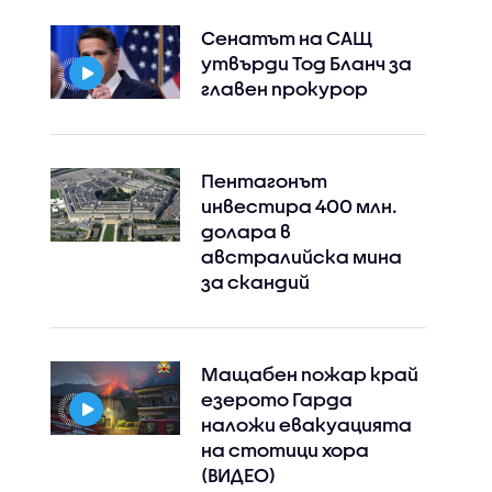
Сенатът на САЩ
утвърди Тод Бланч за
главен прокурор
Пентагонът
инвестира 400 млн.
долара в
австралийска мина
за скандий
Мащабен пожар край
езерото Гарда
наложи евакуацията
на стотици хора
(ВИДЕО)