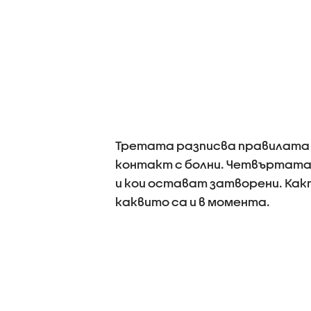
Третата разписва правилата з
контакт с болни. Четвъртата
и кои остават затворени. Ка
каквито са и в момента.