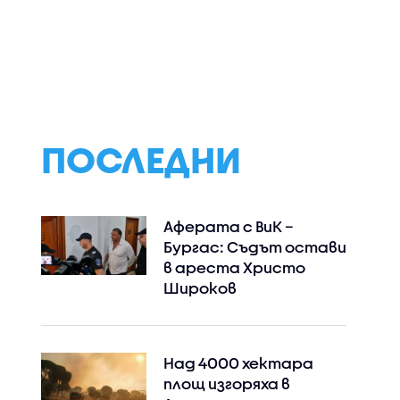
 под
Най-застрашени от
Хилядолетия по
два
западнонилска
водата: Какви
в
треска са хората
находки продъл
над 60 години и тези с
да ни разкрива 
имунен дефицит
Дунав
ПОСЛЕДНИ
Аферата с ВиК –
Бургас: Съдът остави
в ареста Христо
Широков
Над 4000 хектара
площ изгоряха в