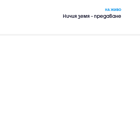
НА ЖИВО
Ничия земя – предаване