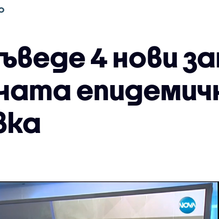
О
ъведе 4 нови з
ната епидемич
вка