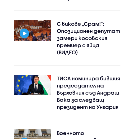
С викове „Срам!“:
Опозиционен депутат
замери косовския
премиер с яйца
(ВИДЕО)
ТИСА номинира бившия
председател на
Върховния съд Андраш
Бака за следващ
президент на Унгария
Военното