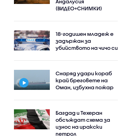
Андалусия
(ВИДЕО+СНИМКИ)
18-годишен младеж е
задържан за
убийството на чичо си
Снаряд удари кораб
край бреговете на
Оман, избухна пожар
Багдад и Техеран
обсъждат схема за
износ на иракски
петрол