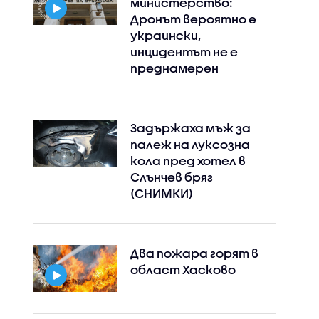
министерство:
Дронът вероятно е
украински,
инцидентът не е
преднамерен
Задържаха мъж за
палеж на луксозна
кола пред хотел в
Слънчев бряг
(СНИМКИ)
Два пожара горят в
област Хасково