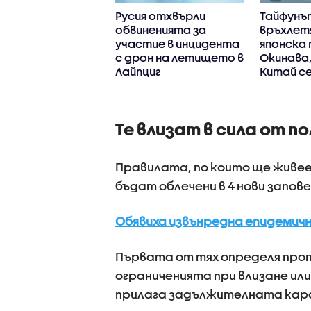
иха ловния сезон
Русия отхвърли
Тайфунъ
релетен дивеч
обвиненията за
връхлет
участие в инцидента
японска
с дрон на летището в
Окинава
Лайпциг
Китай се
стихият
Те влизат в сила от п
Правилата, по които ще живее
бъдат облечени в 4 нови запове
Обявиха извънредна епидемичн
Първата от тях определя про
ограниченията при влизане или
прилага задължителната кара