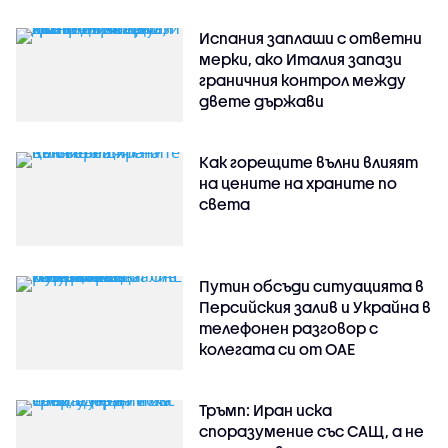
Испания заплаши с ответни
мерки, ако Италия запази
граничния контрол между
двете държави
Как горещите вълни влияят
на цените на храните по
света
Путин обсъди ситуацията в
Персийския залив и Украйна в
телефонен разговор с
колегата си от ОАЕ
Тръмп: Иран иска
споразумение със САЩ, а не