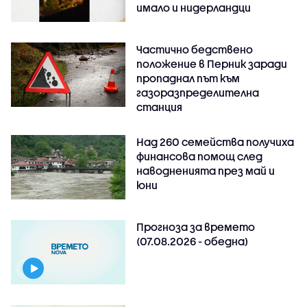
имало и нидерландци
Частично бедствено
положение в Перник заради
пропаднал път към
газоразпределителна
станция
Над 260 семейства получиха
финансова помощ след
наводненията през май и
юни
Прогноза за времето
(07.08.2026 - обедна)