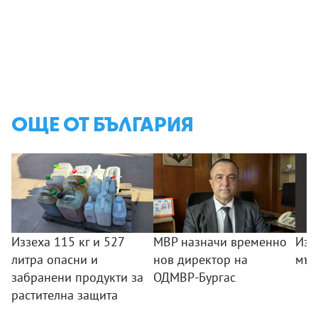
ОЩЕ ОТ БЪЛГАРИЯ
Иззеха 115 кг и 527
МВР назначи временно
Изд
литра опасни и
нов директор на
мъж
забранени продукти за
ОДМВР-Бургас
растителна защита