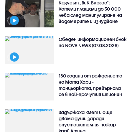
Казусът „ВиК-Бургас“:
Хотели плащали до 30 000
лева след манипулиране на
водомерите и изнудване
Обеден информационен блок
на NOVA NEWS (07.08.2026)
150 години от рождението
на Мата Хари -
танцьорката, превърнала
се в най-прочутия шпионин
Задържаха кмет и още
двама души заради
опустошителния пожар
край Атина