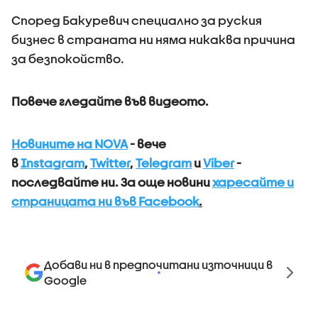
Според Бакуревич специално за руския
бизнес в страната ни няма никаква причина
за безпокойство.
Повече гледайте във видеото.
Новините на NOVA
- вече
в
Instagram
,
Twitter
,
Telegram
и
Viber
-
последвайте ни.
За още новини
харесайте и
страницата ни във Facebook
.
Добави ни в предпочитани източници в
Google