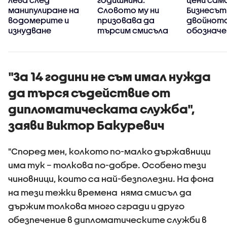
манипулиране на
Словото му ни
Бизнесът
водомерите и
призовава да
двойнот
изнудване
търсим смисъла
обозначе
края на с
"За 14 години не съм имал нужда
да търся съдействие от
дипломатическата служба",
заяви Виктор Бакуревич
"Според мен, колкото по-малко държавници
има тук – толкова по-добре. Особено тези
чиновници, които са най-безполезни. На фона
на тези тежки времена няма смисъл да
държим толкова много сгради и друго
обезпечение в дипломатическите служби в