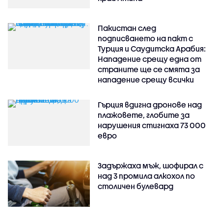
Пакистан след
подписването на пакт с
Турция и Саудитска Арабия:
Нападение срещу една от
страните ще се смята за
нападение срещу всички
Гърция вдигна дронове над
плажовете, глобите за
нарушения стигнаха 73 000
евро
Задържаха мъж, шофирал с
над 3 промила алкохол по
столичен булевард