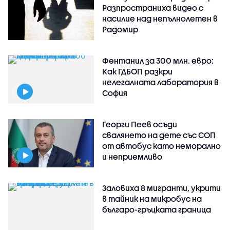
Разпространиха видео с
насилие над непълнолетен в
Радомир
Фентанил за 300 млн. евро:
Как ГДБОП разкри
нелегалната лаборатория в
София
Георги Пеев осъди
свалянето на дете със СОП
от автобус като неморално
и неприемливо
Заловиха 8 мигранти, укрити
в тайник на микробус на
българо-гръцката граница