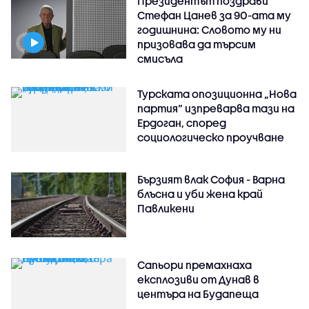
Президентът поздрави
Стефан Цанев за 90-ата му
годишнина: Словото му ни
призовава да търсим
смисъла
Турската опозиционна „Нова
партия“ изпреварва тази на
Ердоган, според
социологическо проучване
Бързият влак София - Варна
блъсна и уби жена край
Павликени
Сапьори премахнаха
експлозиви от Дунав в
центъра на Будапеща