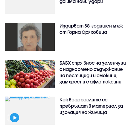
да има нови удари
Издирват 58-годишен мъж
от Горна Оряховица
БАБХ спря внос на зеленчуци
с наднормено съдържание
на пестициди и смокини,
замърсени с афлатоксини
Как водораслите се
превръщат в материал за
изолация на жилища