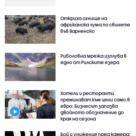
Откриха огнище на
африканска чума по свинете
във Варненско
Риболовна мрежа изплува в
едно от Рилските езера
Хотели и ресторанти
преминават към цени само в
евро: Бизнесът запазва
двойното обозначение до
края на сезона
Бой и унижение пред камера: