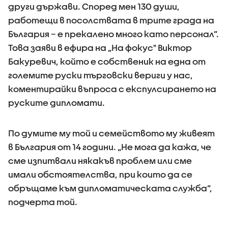
други държави. Според мен 130 души,
работещи в посолствата в трите града на
България – е прекалено много като персонал”.
Това заяви в ефира на „На фокус" Виктор
Бакуревич, който е собственик на една от
големите руски търговски вериги у нас,
коментирайки въпроса с експулсирането на
руските дипломати.
По думите му той и семейството му живеят
в България от 14 години. „Не мога да кажа, че
сме изпитвали някакъв проблем или сме
имали обстоятелства, при които да се
обръщаме към дипломатическата служба”,
подчерта той.