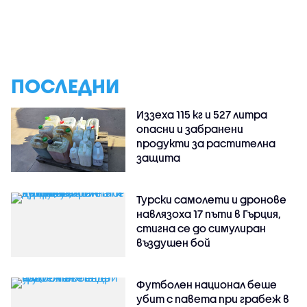
ПОСЛЕДНИ
Иззеха 115 кг и 527 литра
опасни и забранени
продукти за растителна
защита
Турски самолети и дронове
навлязоха 17 пъти в Гърция,
стигна се до симулиран
въздушен бой
Футболен национал беше
убит с павета при грабеж в