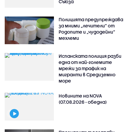
Съюза
Полицията предупреждава
за мними „лечители“ от
Родопите и „чудодейни“
мехлеми
Испанската полиция разби
една от най-големите
мрежи за трафик на
мигранти в Средиземно
море
Новините на NOVA
(07.08.2026 - обедна)