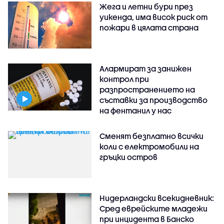
Жега и летни бури през
уикенда, има висок риск от
пожари в цялата страна
Алармират за занижен
контрол при
разпространението на
съставки за производство
на фентанил у нас
Сменят безплатно всички
коли с електромобили на
гръцки остров
Нидерландски всекидневник:
Сред еврейските младежи
при инцидента в Банско