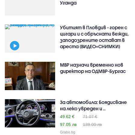
Уганда
Убитият в Пловдив - горен с
цигари и с обръснати вежди,
заподозрените остават в
ареста (ВИДЕО+СНИМКИ)
МВР назначи временно нов
директор на ОДМВР-Бургас
За автомобила: Боядисване
на леко увреден и ..
49.62 €
71.07 €
97.05 лв
139.00 лв
Grabo.bg