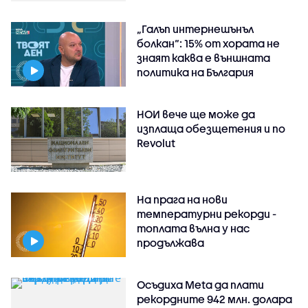
„Галъп интернешънъл
болкан“: 15% от хората не
знаят каква е външната
политика на България
НОИ вече ще може да
изплаща обезщетения и по
Revolut
На прага на нови
температурни рекорди -
топлата вълна у нас
продължава
Осъдиха Meta да плати
рекордните 942 млн. долара