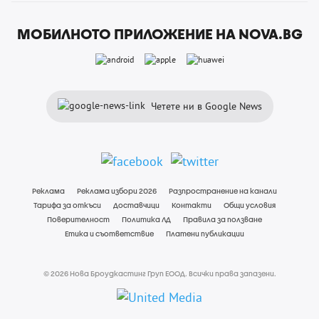
МОБИЛНОТО ПРИЛОЖЕНИЕ НА NOVA.BG
Четете ни в Google News
Реклама
Реклама избори 2026
Разпространение на канали
Тарифа за откъси
Доставчици
Контакти
Общи условия
Поверителност
Политика ЛД
Правила за ползване
Етика и съответствие
Платени публикации
© 2026 Нова Броудкастинг Груп ЕООД. Всички права запазени.