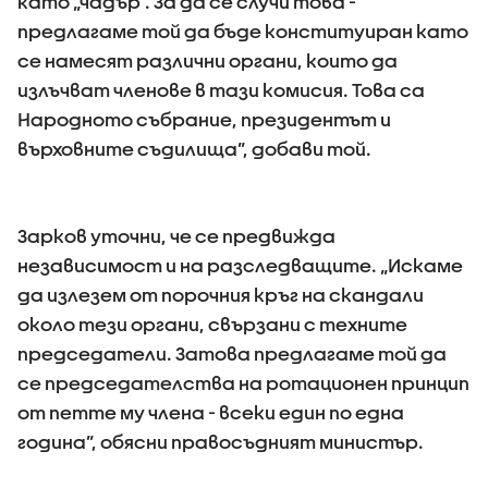
като „чадър”. За да се случи това -
предлагаме той да бъде конституиран като
се намесят различни органи, които да
излъчват членове в тази комисия. Това са
Народното събрание, президентът и
върховните съдилища”, добави той.
Зарков уточни, че се предвижда
независимост и на разследващите. „Искаме
да излезем от порочния кръг на скандали
около тези органи, свързани с техните
председатели. Затова предлагаме той да
се председателства на ротационен принцип
от петте му члена - всеки един по една
година”, обясни правосъдният министър.