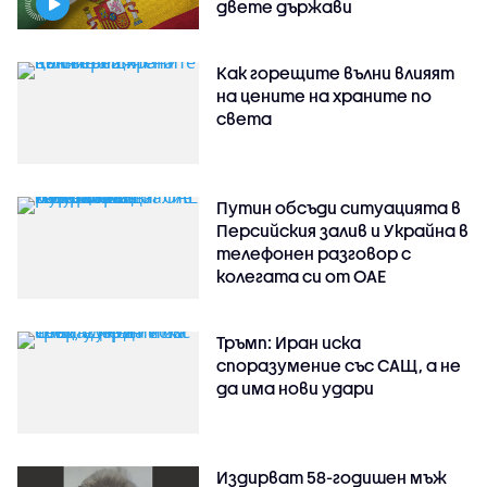
двете държави
Как горещите вълни влияят
на цените на храните по
света
Путин обсъди ситуацията в
Персийския залив и Украйна в
телефонен разговор с
колегата си от ОАЕ
Тръмп: Иран иска
споразумение със САЩ, а не
да има нови удари
Издирват 58-годишен мъж