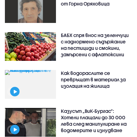
от Горна Оряховица
БАБХ спря внос на зеленчуци
с наднормено съдържание
на пестициди и смокини,
замърсени с афлатоксини
Как водораслите се
превръщат в материал за
изолация на жилища
Казусът „ВиК-Бургас“:
Хотели плащали до 30 000
лева след манипулиране на
водомерите и изнудване