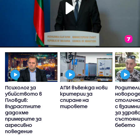
Психолог за
АПИ въвежда нови
Родители
убийството в
критерии за
новороде
Пловдив:
спиране на
столична
Възрастните
тировете
с взаимни
дадохме
за здрав
примерите за
състояни
агресивно
бебето
поведение