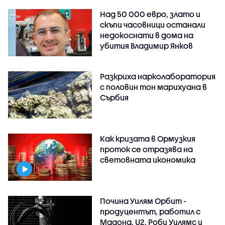
Над 50 000 евро, злато и
скъпи часовници останали
недокоснати в дома на
убития Владимир Янков
Разкриха нарколаборатория
с половин тон марихуана в
Сърбия
Как кризата в Ормузкия
проток се отразява на
световната икономика
Почина Уилям Орбит -
продуцентът, работил с
Мадона, U2, Роби Уилямс и