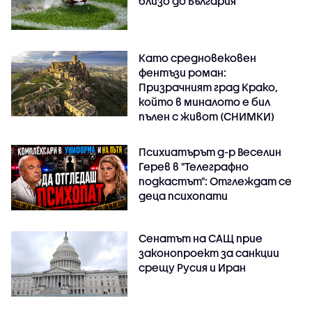
близо до България
Като средновековен
фентъзи роман:
Призрачният град Крако,
който в миналото е бил
пълен с живот (СНИМКИ)
Психиатърът д-р Веселин
Герев в "Телеграфно
подкастът": Отглеждат се
деца психопати
Сенатът на САЩ прие
законопроект за санкции
срещу Русия и Иран