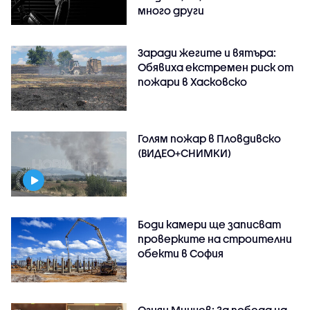
много други
Заради жегите и вятъра:
Обявиха екстремен риск от
пожари в Хасковско
Голям пожар в Пловдивско
(ВИДЕО+СНИМКИ)
Боди камери ще записват
проверките на строителни
обекти в София