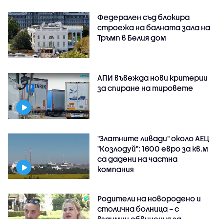
Федерален съд блокира
строежа на балната зала на
Тръмп в Белия дом
АПИ въвежда нови критерии
за спиране на тировете
"Златните ливади" около АЕЦ
"Козлодуй": 1600 евро за кв.м
са дадени на частна
компания
Родители на новородено и
столична болница – с