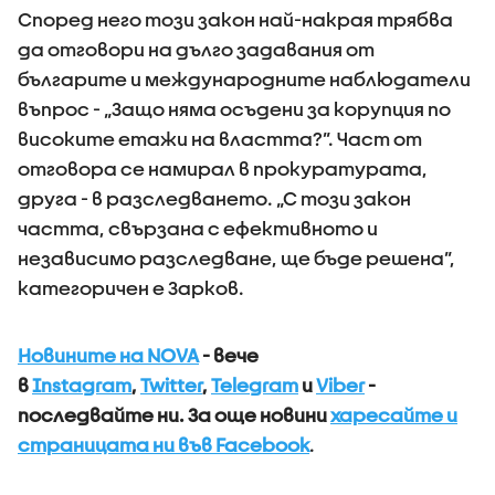
Според него този закон най-накрая трябва
да отговори на дълго задавания от
българите и международните наблюдатели
въпрос - „Защо няма осъдени за корупция по
високите етажи на властта?”. Част от
отговора се намирал в прокуратурата,
друга - в разследването. „С този закон
частта, свързана с ефективното и
независимо разследване, ще бъде решена”,
категоричен е Зарков.
Новините на NOVA
- вече
в
Instagram
,
Twitter
,
Telegram
и
Viber
-
последвайте ни.
За още новини
харесайте и
страницата ни във Facebook
.