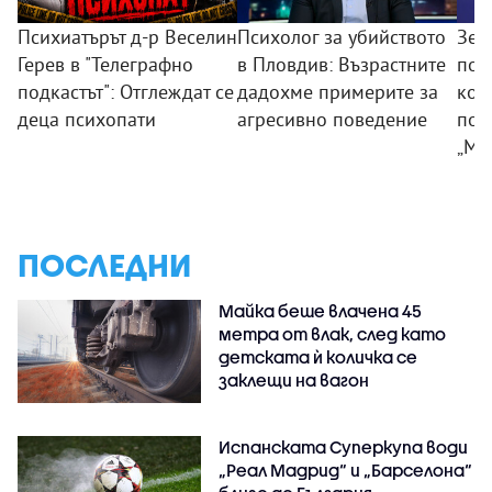
Психиатърът д-р Веселин
Психолог за убийството
Зем
Герев в "Телеграфно
в Пловдив: Възрастните
пои
подкастът": Отглеждат се
дадохме примерите за
ком
деца психопати
агресивно поведение
под
„Мл
ПОСЛЕДНИ
Майка беше влачена 45
метра от влак, след като
детската ѝ количка се
заклещи на вагон
Испанската Суперкупа води
„Реал Мадрид“ и „Барселона“