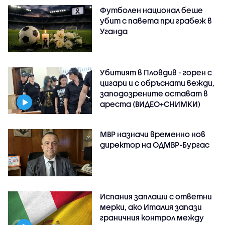
Футболен национал беше
убит с павета при грабеж в
Уганда
Убитият в Пловдив - горен с
цигари и с обръснати вежди,
заподозрените остават в
ареста (ВИДЕО+СНИМКИ)
МВР назначи временно нов
директор на ОДМВР-Бургас
Испания заплаши с ответни
мерки, ако Италия запази
граничния контрол между