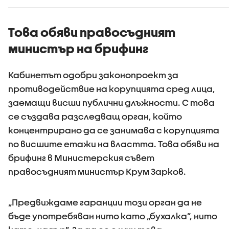
Това обяви правосъдният
министър на брифинг
Кабинетът одобри законопроект за
противодействие на корупцията сред лица,
заемащи висши публични длъжности. С това
се създава разследващ орган, който
концентрирано да се занимава с корупцията
по висшите етажи на властта. Това обяви на
брифинг в Министерския съвет
правосъдният министър Крум Зарков.
„Предвиждаме гаранции този орган да не
бъде употребяван нито като „бухалка”, нито