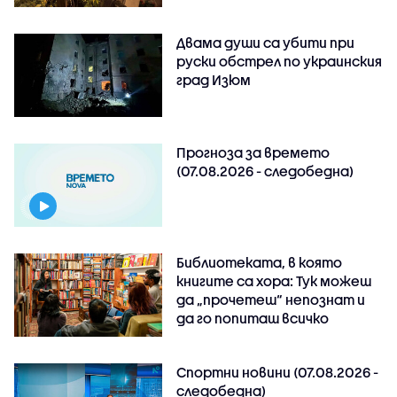
Двама души са убити при
руски обстрeл по украинския
град Изюм
Прогноза за времето
(07.08.2026 - следобедна)
Библиотеката, в която
книгите са хора: Тук можеш
да „прочетеш“ непознат и
да го попиташ всичко
Спортни новини (07.08.2026 -
следобедна)