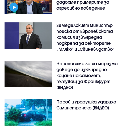
дадохме примерите за
агресивно поведение
Земеделският министър
поиска от Европейската
комисия извънредна
подкрепа за секторите
„Мляко“ и „Свиневъдство“
Непоносимо лоша миризма
доведе до извънредно
кацане на самолет,
пътуващ за Франкфурт
(ВИДЕО)
Порой и градушка удариха
Силинстренско (ВИДЕО)