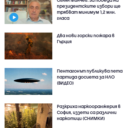
Огнян Минчев: За победа на
президентските избори ще
трябват минимум 1,2 млн.
гласа
Два нови горски пожара в
Гърция
Пентагонът публикува пета
партида досиета за НЛО
(ВИДЕО)
Разкриха наркооранжерия в
София, иззети са различни
наркотици (СНИМКИ)