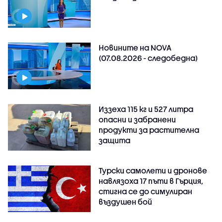
Новините на NOVA
(07.08.2026 - следобедна)
Иззеха 115 кг и 527 литра
опасни и забранени
продукти за растителна
защита
Турски самолети и дронове
навлязоха 17 пъти в Гърция,
стигна се до симулиран
въздушен бой