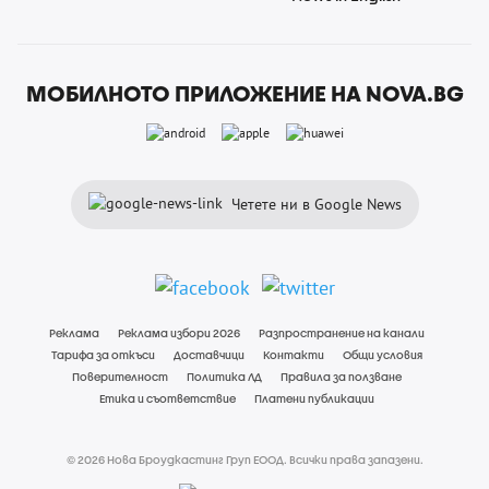
МОБИЛНОТО ПРИЛОЖЕНИЕ НА NOVA.BG
Четете ни в Google News
Реклама
Реклама избори 2026
Разпространение на канали
Тарифа за откъси
Доставчици
Контакти
Общи условия
Поверителност
Политика ЛД
Правила за ползване
Етика и съответствие
Платени публикации
© 2026 Нова Броудкастинг Груп ЕООД. Всички права запазени.