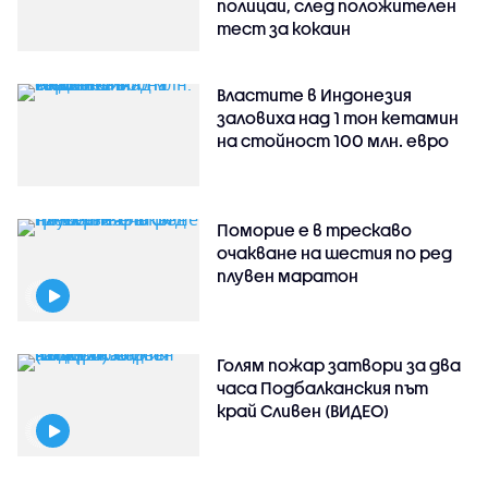
полицаи, след положителен
тест за кокаин
Властите в Индонезия
заловиха над 1 тон кетамин
на стойност 100 млн. евро
Поморие е в трескаво
очакване на шестия по ред
плувен маратон
Голям пожар затвори за два
часа Подбалканския път
край Сливен (ВИДЕО)