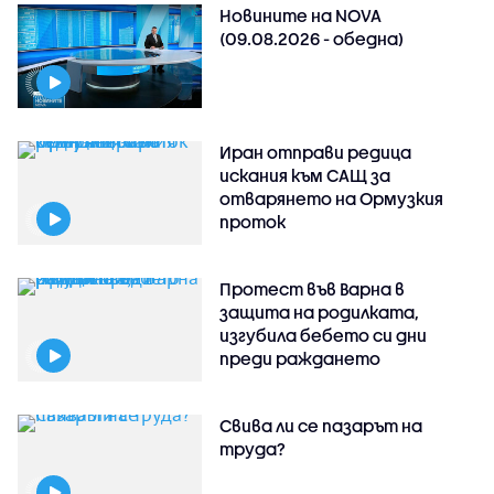
Новините на NOVA
(09.08.2026 - обедна)
Иран отправи редица
искания към САЩ за
отварянето на Ормузкия
проток
Протест във Варна в
защита на родилката,
изгубила бебето си дни
преди раждането
Свива ли се пазарът на
труда?