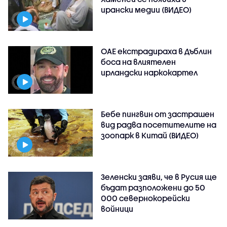
ирански медии (ВИДЕО)
ОАЕ екстрадираха в Дъблин
боса на влиятелен
ирландски наркокартел
Бебе пингвин от застрашен
вид радва посетителите на
зоопарк в Китай (ВИДЕО)
Зеленски заяви, че в Русия ще
бъдат разположени до 50
000 севернокорейски
войници