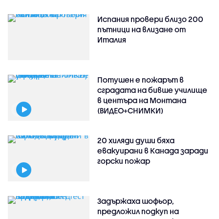
Испания провери близо 200
пътници на влизане от
Италия
Потушен е пожарът в
сградата на бивше училище
в центъра на Монтана
(ВИДЕО+СНИМКИ)
20 хиляди души бяха
евакуирани в Канада заради
горски пожар
Задържаха шофьор,
предложил подкуп на