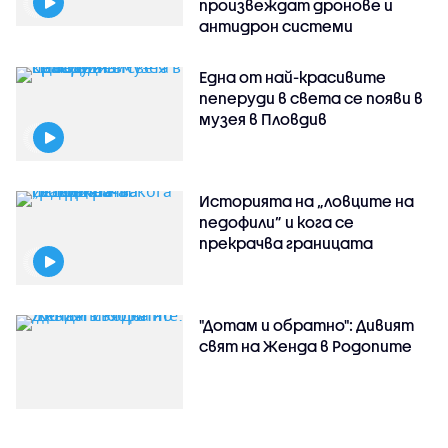
произвеждат дронове и
антидрон системи
Една от най-красивите
пеперуди в света се появи в
музея в Пловдив
Историята на „ловците на
педофили” и кога се
прекрачва границата
"Дотам и обратно": Дивият
свят на Женда в Родопите