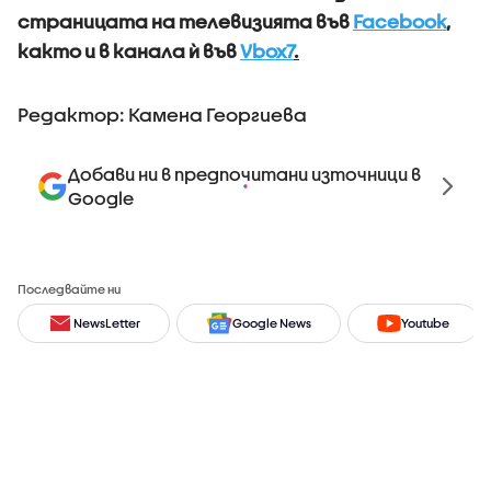
страницата на телевизията във
Facebook
,
както и в канала ѝ във
Vbox7
.
Редактор: Камена Георгиева
Добави ни в предпочитани източници в
Google
Последвайте ни
NewsLetter
Google News
Youtube