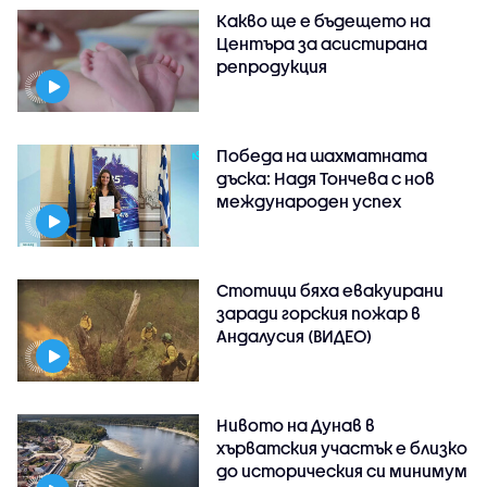
Какво ще е бъдещето на
Центъра за асистирана
репродукция
Победа на шахматната
дъска: Надя Тончева с нов
международен успех
Стотици бяха евакуирани
заради горския пожар в
Андалусия (ВИДЕО)
Нивото на Дунав в
хърватския участък е близко
до историческия си минимум