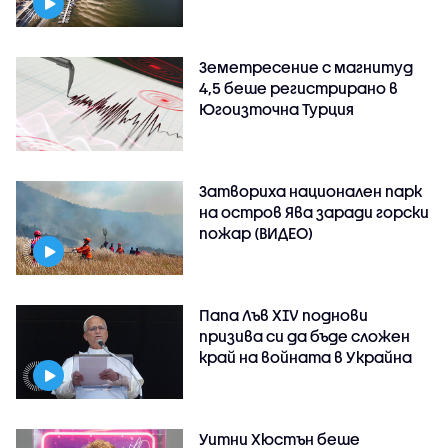
Земетресение с магнитуд
4,5 беше регистрирано в
Югоизточна Турция
Затвориха национален парк
на остров Ява заради горски
пожар (ВИДЕО)
Папа Лъв XIV поднови
призива си да бъде сложен
край на войната в Украйна
Уитни Хюстън беше