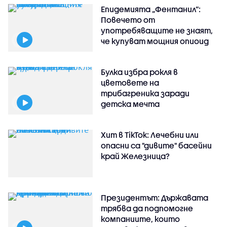
Епидемията „Фентанил”:
Повечето от
употребяващите не знаят,
че купуват мощния опиоид
Булка избра рокля в
цветовете на
трибагреника заради
детска мечта
Хит в TikTok: Лечебни или
опасни са "дивите" басейни
край Железница?
Президентът: Държавата
трябва да подпомогне
компаниите, които