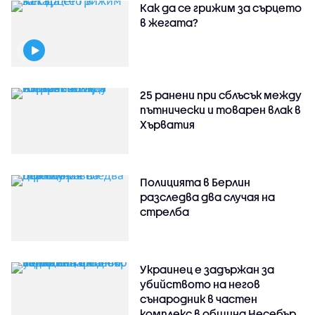
Как да се грижим за сърцето
в жегата?
25 ранени при сблъсък между
пътнически и товарен влак в
Хърватия
Полицията в Берлин
разследва два случая на
стрелба
Украинец е задържан за
убийството на негов
сънародник в частен
комплекс в община Несебър