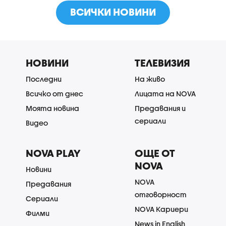
ВСИЧКИ НОВИНИ
НОВИНИ
ТЕЛЕВИЗИЯ
Последни
На живо
Всичко от днес
Лицата на NOVA
Моята новина
Предавания и
сериали
Видео
NOVA PLAY
ОЩЕ ОТ
NOVA
Новини
NOVA
Предавания
отговорност
Сериали
NOVA Кариери
Филми
News in English