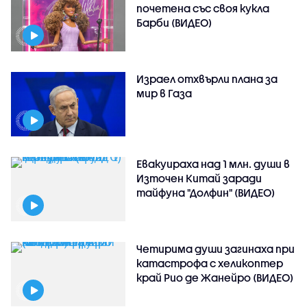
почетена със своя кукла
Барби (ВИДЕО)
Израел отхвърли плана за
мир в Газа
Евакуираха над 1 млн. души в
Източен Китай заради
тайфуна "Долфин" (ВИДЕО)
Четирима души загинаха при
катастрофа с хеликоптер
край Рио де Жанейро (ВИДЕО)