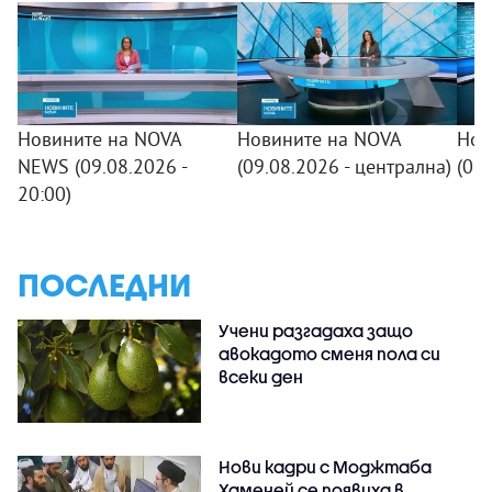
Новините на NOVA
Новините на NOVA
Нов
NEWS (09.08.2026 -
(09.08.2026 - централна)
(09
20:00)
ПОСЛЕДНИ
Учени разгадаха защо
авокадото сменя пола си
всеки ден
Нови кадри с Моджтаба
Хаменей се появиха в