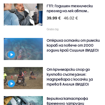
ГТП: Годишен технически
преглед на лек автом..
39.99 €
46.02 €
Grabo.bg
Откриха останки от римски
кораб на повече от 2000
години край Сицилия (ВИДЕО)
От кръчмарски спор до
култово състезание:
Надпревара с косачки за
трева в Англия (ВИДЕО)
Верижна катастрофа
временно затрудни