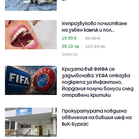
Ултразвуково почистване
на зъбен камък и пол..
19.99 €
65.00 €
39.10 лв
127.13 лв
Grabo.bg
Кризата във ФИФА се
задълбочава: УЕФА отказва
подкрепа за Инфантино,
Йордания получи бонуси след
отправени критики
Прокуратурата повдигна
обвинения на бившия шеф на
ВиК-Бургас