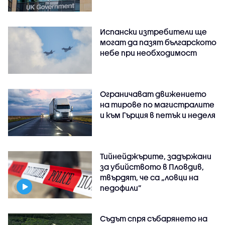
Испански изтребители ще
могат да пазят българското
небе при необходимост
Ограничават движението
на тирове по магистралите
и към Гърция в петък и неделя
Тийнейджърите, задържани
за убийството в Пловдив,
твърдят, че са „ловци на
педофили”
Съдът спря събарянето на