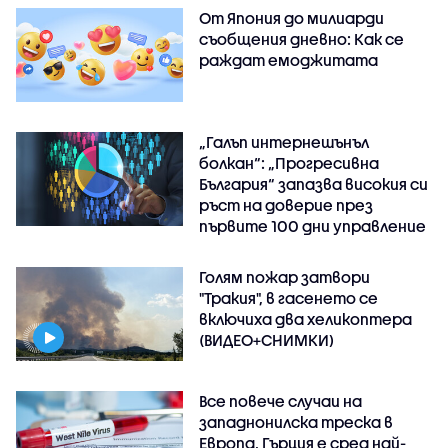
От Япония до милиарди
съобщения дневно: Как се
раждат емоджитата
„Галъп интернешънъл
болкан“: „Прогресивна
България“ запазва високия си
ръст на доверие през
първите 100 дни управление
Голям пожар затвори
"Тракия", в гасенето се
включиха два хеликоптера
(ВИДЕО+СНИМКИ)
Все повече случаи на
западнонилска треска в
Европа, Гърция е сред най-