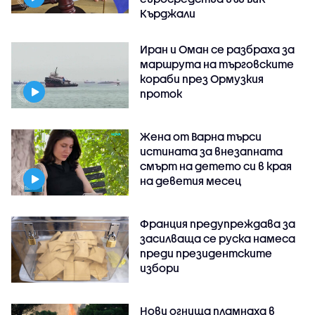
Кърджали
Иран и Оман се разбраха за
маршрута на търговските
кораби през Ормузкия
проток
Жена от Варна търси
истината за внезапната
смърт на детето си в края
на деветия месец
Франция предупреждава за
засилваща се руска намеса
преди президентските
избори
Нови огнища пламнаха в