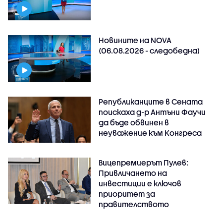
Новините на NOVA
(06.08.2026 - следобедна)
Републиканците в Сената
поискаха д-р Антъни Фаучи
да бъде обвинен в
неуважение към Конгреса
Вицепремиерът Пулев:
Привличането на
инвестиции е ключов
приоритет за
правителството