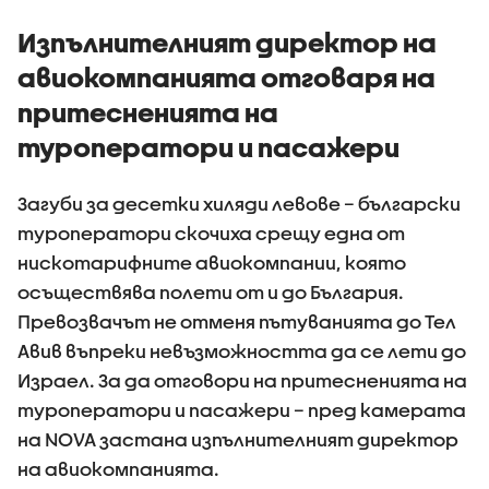
явления 
зачестя
Изпълнителният директор на
авиокомпанията отговаря на
притесненията на
туроператори и пасажери
Загуби за десетки хиляди левове – български
туроператори скочиха срещу една от
нискотарифните авиокомпании, която
осъществява полети от и до България.
Превозвачът не отменя пътуванията до Тел
Авив въпреки невъзможността да се лети до
Израел. За да отговори на притесненията на
туроператори и пасажери – пред камерата
на NOVA застана изпълнителният директор
на авиокомпанията.