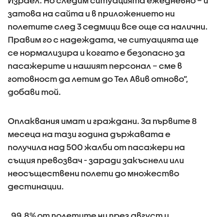
Израел. Но следим ситуацията ежедневно – и
затова на сайта и в приложението ни
полетите след 3 седмици все още са налични.
Правим го с надеждата, че ситуацията ще
се нормализира и когато е безопасно за
пасажерите и нашият персонал – сме в
готовност да летим до Тел Авив отново”,
добави той.
Оплаквания имат и граждани. За първите 8
месеца на тази година държавата е
получила над 500 жалби от пасажери на
същия превозвач - заради закъснели или
неосъществени полети до множество
дестинации.
„99,8% от полетите ни през август и