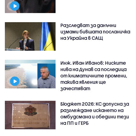
Разследват за данъчни
измами бившата посланичка
на Украйна в САЩ
Инж. Иван Иванов: Ниските
нива на Дунав са последица
от климатичните промени,
такива явления ще
зачестяват
Бюджет 2026: КС допусна за
разглеждане искането на
омбудсмана и обедини тези
на ПП и ГЕРБ