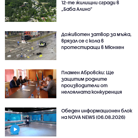
12-те жилищни сгради в
„Баба Алино“
Доживотен затвор за мъжа,
врязал се с кола в
протестиращи в Мюнхен
Пламен Абровски: Ще
защитим родните
производители от
нелоялната конкуренция
Обеден информационен блок
на NOVA NEWS (06.08.2026)