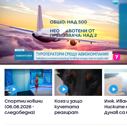
Спортни новини
Кога и защо
Инж. Иван
а
(06.08.2026 -
кучетата
Ниските 
т
следобедна)
реагират
Дунав са
агресивно?
от клим
промени,