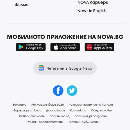
NOVA Кариери
Филми
News in English
МОБИЛНОТО ПРИЛОЖЕНИЕ НА NOVA.BG
Четете ни в Google News
Реклама
Реклама избори 2026
Разпространение на канали
Тарифа за откъси
Доставчици
Контакти
Общи условия
Поверителност
Политика ЛД
Правила за ползване
Етика и съответствие
Платени публикации