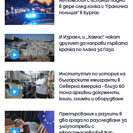
Автомобил с испанци падна
в дере след гонка с "Гранична
полиция" в Бургас
И Израел, и „Хамас“ чакат
другият да направи първата
крачка по плана за Газа
Институтът по история на
българските емигранти в
Северна Америка - близо 60
тона архивни документи,
книги, снимки и оборудване
Претърсвания и разпити в
два града по разследване за
злоупотреби с
евросредства във ВиК-