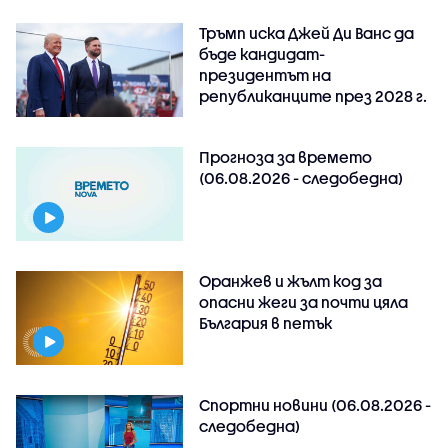
Тръмп иска Джей Ди Ванс да
бъде кандидат-
президентът на
републиканците през 2028 г.
Прогноза за времето
(06.08.2026 - следобедна)
Оранжев и жълт код за
опасни жеги за почти цяла
България в петък
Спортни новини (06.08.2026 -
следобедна)