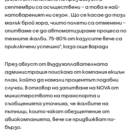
септември са осъществени – а това е най-
натовареният ни сезон . Що се касае до този
малък брой хора, чиито полети са отменени –
опитваме се да автоматизираме процеса по
техните жалби. 75-80% от казусите вече са
приключени успешно”, каза още Варади
През август от Въздухоплавателната
администрация поискаха от компания екшън
план, който да намали процентът подобни
случаи. В отговор на запитване на NOVA от
министерството на транспорта и
съобщенията уточниха, че жалбите на
пътници, които чакат обезщетение от
авиокомпанията, вече се придвижват по-
бързо.