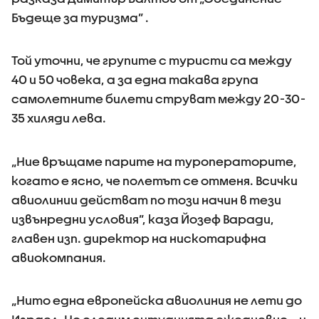
Бъдеще за туризма” .
Той уточни, че групите с туристи са между
40 и 50 човека, а за една такава група
самолетните билети струват между 20-30-
35 хиляди лева.
„Ние връщаме парите на туроператорите,
когато е ясно, че полетът се отменя. Всички
авиолинии действат по този начин в тези
извънредни условия”, каза Йозеф Варади,
главен изп. директор на нискотарифна
авиокомпания.
„Нито една европейска авиолиния не лети до