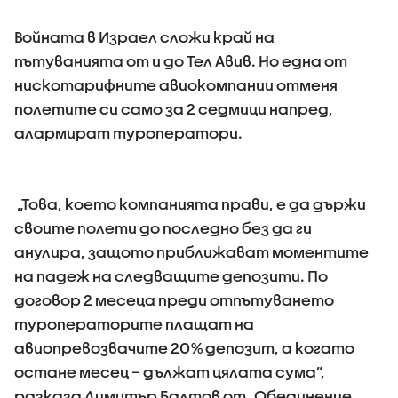
Войната в Израел сложи край на
пътуванията от и до Тел Авив. Но една от
нискотарифните авиокомпании отменя
полетите си само за 2 седмици напред,
алармират туроператори.
„Това, което компанията прави, е да държи
своите полети до последно без да ги
анулира, защото приближават моментите
на падеж на следващите депозити. По
договор 2 месеца преди отпътуването
туроператорите плащат на
авиопревозвачите 20% депозит, а когато
остане месец – дължат цялата сума”,
разказа Димитър Балтов от „Обединение