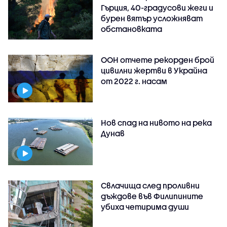
Гърция, 40-градусови жеги и
бурен вятър усложняват
обстановката
ООН отчете рекорден брой
цивилни жертви в Украйна
от 2022 г. насам
Нов спад на нивото на река
Дунав
Свлачища след проливни
дъждове във Филипините
убиха четирима души