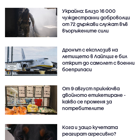
Украйна: Близо 16 000
чуждестранни доброволци
от 72 държави служат във
въоръжените сили
Дронът с експлозив на
летището в Лайпциг е бил
открит до самолет с военни
боеприпаси
От 9 август приключва
двойното етикетиране -
какво се променя за
потребителите
Кога и защо кучетата
реагират агресивно?