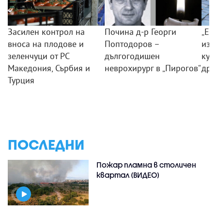
Засилен контрол на
Почина д-р Георги
„Ек
вноса на плодове и
Поптодоров –
изд
зеленчуци от РС
дългогодишен
куч
Македония, Сърбия и
неврохирург в „Пирогов“
дро
Турция
ПОСЛЕДНИ
Пожар пламна в столичен
квартал (ВИДЕО)