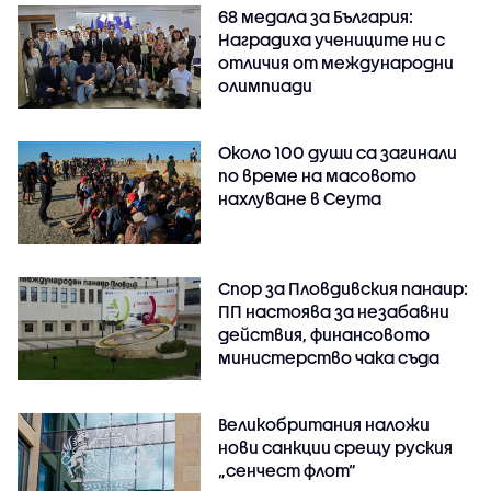
68 медала за България:
Наградиха учениците ни с
отличия от международни
олимпиади
Около 100 души са загинали
по време на масовото
нахлуване в Сеута
Спор за Пловдивския панаир:
ПП настоява за незабавни
действия, финансовото
министерство чака съда
Великобритания наложи
нови санкции срещу руския
„сенчест флот“