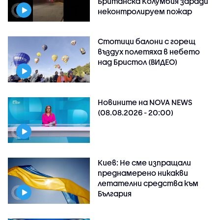
Британска Колумбия заради
неконтролируем пожар
Стотици балони с горещ
въздух полетяха в небето
над Бристол (ВИДЕО)
Новините на NOVA NEWS
(08.08.2026 - 20:00)
Киев: Не сме изпращали
преднамерено никакви
летателни средства към
България