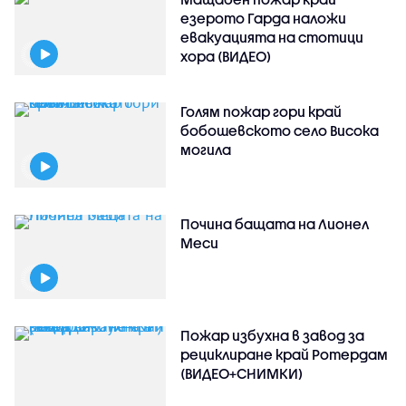
езерото Гарда наложи
евакуацията на стотици
хора (ВИДЕО)
Голям пожар гори край
бобошевското село Висока
могила
Почина бащата на Лионел
Меси
Пожар избухна в завод за
рециклиране край Ротердам
(ВИДЕО+СНИМКИ)