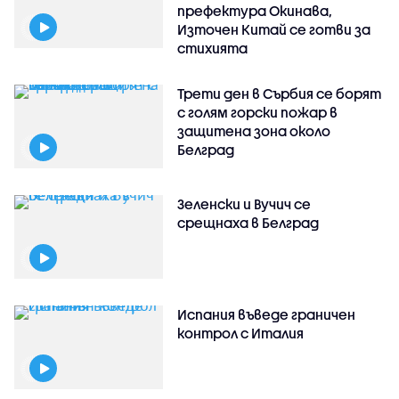
префектура Окинава,
Източен Китай се готви за
стихията
Трети ден в Сърбия се борят
с голям горски пожар в
защитена зона около
Белград
Зеленски и Вучич се
срещнаха в Белград
Испания въведе граничен
контрол с Италия