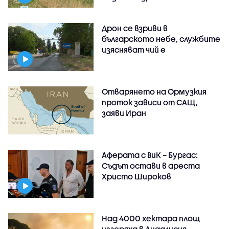
Дрон се взриви в
българското небе, службите
изясняват чий е
Отварянето на Ормузкия
проток зависи от САЩ,
заяви Иран
Аферата с ВиК – Бургас:
Съдът остави в ареста
Христо Широков
Над 4000 хектара площ