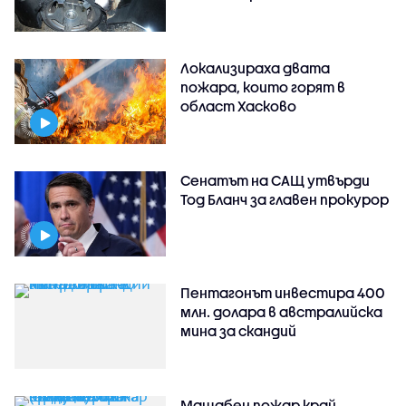
Локализираха двата
пожара, които горят в
област Хасково
Сенатът на САЩ утвърди
Тод Бланч за главен прокурор
Пентагонът инвестира 400
млн. долара в австралийска
мина за скандий
Мащабен пожар край