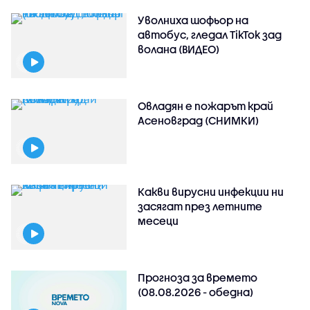
Уволниха шофьор на
автобус, гледал TikTok зад
волана (ВИДЕО)
Овладян е пожарът край
Асеновград (СНИМКИ)
Какви вирусни инфекции ни
засягат през летните
месеци
Прогноза за времето
(08.08.2026 - обедна)