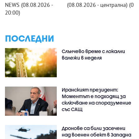
NEWS (08.08.2026 -
(08.08.2026 - централна)
(08
20:00)
ПОСЛЕДНИ
Слънчево време с локални
валежи в неделя
Иранският президент:
Моментът е подходящ за
сключване на споразумение
със САЩ
Дронове са били засечени
над военен обект в Западна