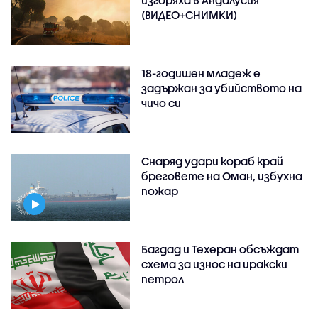
изгоряха в Андалусия
(ВИДЕО+СНИМКИ)
18-годишен младеж е
задържан за убийството на
чичо си
Снаряд удари кораб край
бреговете на Оман, избухна
пожар
Багдад и Техеран обсъждат
схема за износ на иракски
петрол