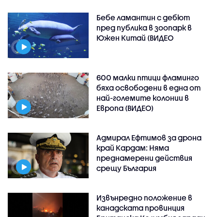
Бебе ламантин с дебют
пред публика в зоопарк в
Южен Китай (ВИДЕО
600 малки птици фламинго
бяха освободени в една от
най-големите колонии в
Европа (ВИДЕО)
Адмирал Ефтимов за дрона
край Кардам: Няма
преднамерени действия
срещу България
Извънредно положение в
канадската провинция