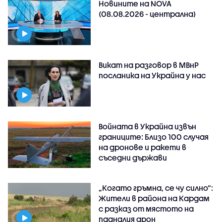
Новините на NOVA
(08.08.2026 - централна)
Викат на разговор в МВнР
посланика на Украйна у нас
Войната в Украйна извън
границите: Близо 100 случая
на дронове и ракети в
съседни държави
„Когато гръмна, се чу силно“:
Жители в района на Кардам
с разказ от мястото на
падналия дрон