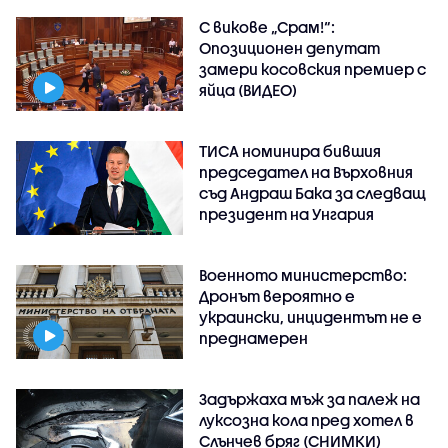
С викове „Срам!“:
Опозиционен депутат
замери косовския премиер с
яйца (ВИДЕО)
ТИСА номинира бившия
председател на Върховния
съд Андраш Бака за следващ
президент на Унгария
Военното министерство:
Дронът вероятно е
украински, инцидентът не е
преднамерен
Задържаха мъж за палеж на
луксозна кола пред хотел в
Слънчев бряг (СНИМКИ)