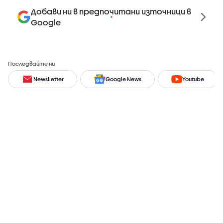
Добави ни в предпочитани източници в
Google
Последвайте ни
NewsLetter
Google News
Youtube