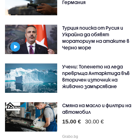
Германия
Турция поиска от Русия и
Украйна да обявят
мораториум на атаките в
Черно море
Учени: Топенето на леда
превръща Антарктида във
вторичен източник на
живачно замърсяване
Смяна на масло и филтри на
автомобил
15.00 €
30.00 €
Grabo.bg