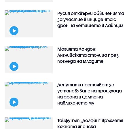
Русия отхвърли обвиненията
за участие в инцидента с
дрон на летището в Лайпциг
Магията Лондон:
Английската столица през
погледа на младите
Депутати настояват за
установяване на произхода
на дрона и целта на
навлизането му
Тайфунът „Долфин” връхлетя
южната японска