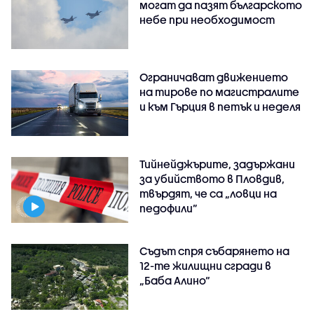
могат да пазят българското
небе при необходимост
Ограничават движението
на тирове по магистралите
и към Гърция в петък и неделя
Тийнейджърите, задържани
за убийството в Пловдив,
твърдят, че са „ловци на
педофили”
Съдът спря събарянето на
12-те жилищни сгради в
„Баба Алино“