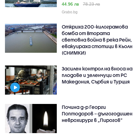
44.96 лв
78.23 лв
Grabo.bg
Откриха 200-килограмова
бомба от Втората
световна война в река Рейн,
евакуираха стотици в Кьолн
(СНИМКИ)
Засилен контрол на вноса на
плодове и зеленчуци от РС
Македония, Сърбия и Турция
Почина д-р Георги
Поптодоров – дългогодишен
неврохирург в „Пирогов“