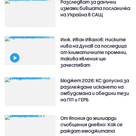
Разследват за данъчни
измами бившата посланичка
на Украйна в САЩ
Инж. Иван Иванов: Ниските
нива на Дунав са последица
от климатичните промени,
такива явления ще
зачестяват
Бюджет 2026: КС допусна за
разглеждане искането на
омбудсмана и обедини тези
на ПП и ГЕРБ
От Япония до милиарди
съобщения дневно: Как се
раждат емоджитата