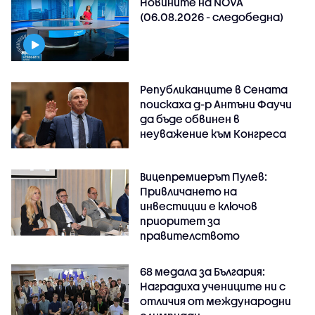
Новините на NOVA
(06.08.2026 - следобедна)
Републиканците в Сената
поискаха д-р Антъни Фаучи
да бъде обвинен в
неуважение към Конгреса
Вицепремиерът Пулев:
Привличането на
инвестиции е ключов
приоритет за
правителството
68 медала за България:
Наградиха учениците ни с
отличия от международни