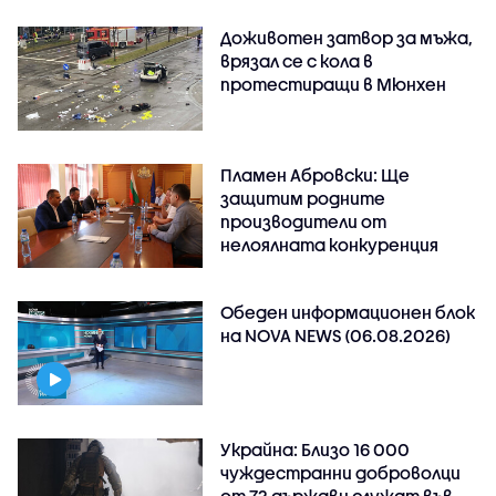
Доживотен затвор за мъжа,
врязал се с кола в
протестиращи в Мюнхен
Пламен Абровски: Ще
защитим родните
производители от
нелоялната конкуренция
Обеден информационен блок
на NOVA NEWS (06.08.2026)
Украйна: Близо 16 000
чуждестранни доброволци
от 72 държави служат във