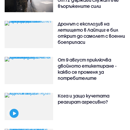
въоръжените сили
Дронът с експлозив на
летището в Лайпциг е бил
открит до самолет с военни
боеприпаси
От 9 август приключва
двойното етикетиране -
какво се променя за
потребителите
Кога и защо кучетата
реагират агресивно?