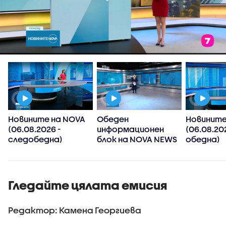
Новините на NOVA
Обеден
Новините
(06.08.2026 -
информационен
(06.08.20
следобедна)
блок на NOVA NEWS
обедна)
(06.08.2026)
Гледайте цялата емисия
Редактор: Камена Георгиева