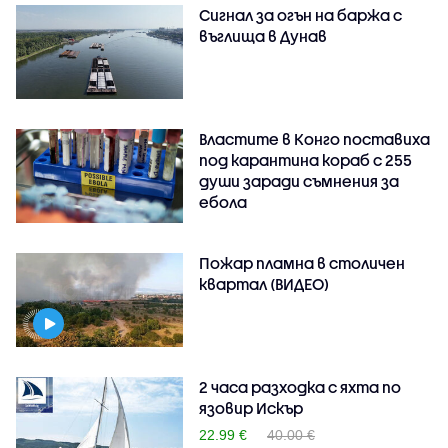
Сигнал за огън на баржа с
въглища в Дунав
Властите в Конго поставиха
под карантина кораб с 255
души заради съмнения за
ебола
Пожар пламна в столичен
квартал (ВИДЕО)
2 часа разходка с яхта по
язовир Искър
22.99 €
40.00 €