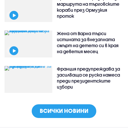
маршрута на търговските
кораби през Ормузкия
проток
Жена от Варна търси
истината за внезапната
смърт на детето си в края
на деветия месец
Франция предупреждава за
засилваща се руска намеса
преди президентските
избори
ВСИЧКИ НОВИНИ