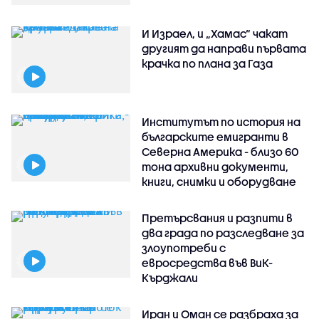
И Израел, и „Хамас“ чакат
другият да направи първата
крачка по плана за Газа
Институтът по история на
българските емигранти в
Северна Америка - близо 60
тона архивни документи,
книги, снимки и оборудване
Претърсвания и разпити в
два града по разследване за
злоупотреби с
евросредства във ВиК-
Кърджали
Иран и Оман се разбраха за