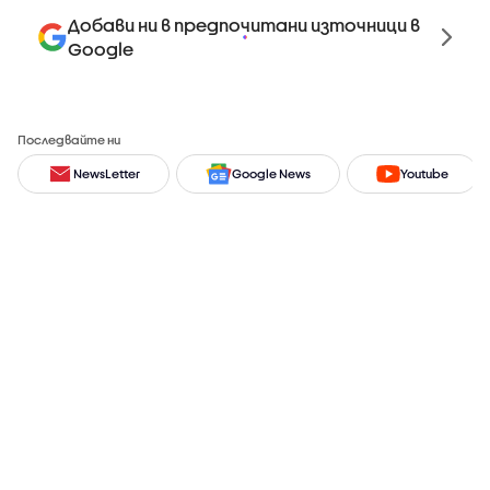
Добави ни в предпочитани източници в
Google
Последвайте ни
NewsLetter
Google News
Youtube