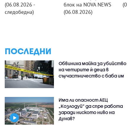
(06.08.2026 -
блок на NOVA NEWS
(06
следобедна)
(06.08.2026)
ПОСЛЕДНИ
Обвиниха майка за убийство
на четирите ѝ деца в
съучастничество с баба им
Има ли опасност АЕЦ
„Козлодуй” да спре работа
заради ниското ниво на
Дунав?