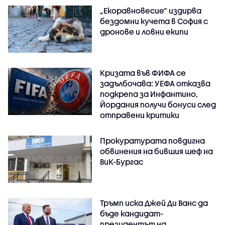
„Екоравновесие“ издирва
бездомни кучета в София с
дронове и ловни екипи
Кризата във ФИФА се
задълбочава: УЕФА отказва
подкрепа за Инфантино,
Йордания получи бонуси след
отправени критики
Прокуратурата повдигна
обвинения на бившия шеф на
ВиК-Бургас
Тръмп иска Джей Ди Ванс да
бъде кандидат-
президентът на