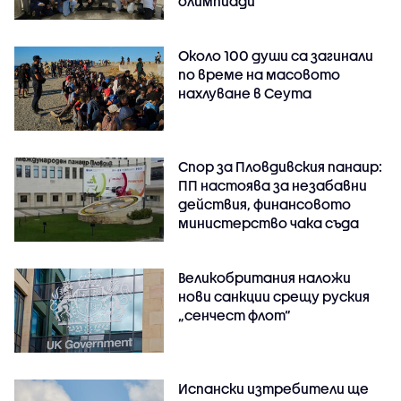
олимпиади
Около 100 души са загинали
по време на масовото
нахлуване в Сеута
Спор за Пловдивския панаир:
ПП настоява за незабавни
действия, финансовото
министерство чака съда
Великобритания наложи
нови санкции срещу руския
„сенчест флот“
Испански изтребители ще