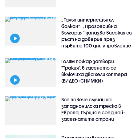
„Галъп интернешънъл
болкан“: „Прогресивна
България“ запазва високия си
ръст на доверие през
първите 100 дни управление
Голям пожар затвори
"Тракия", в гасенето се
включиха два хеликоптера
(ВИДЕО+СНИМКИ)
Все повече случаи на
западнонилска треска в
Европа, Гърция е сред най-
засегнатите страни
Прогноза за времето