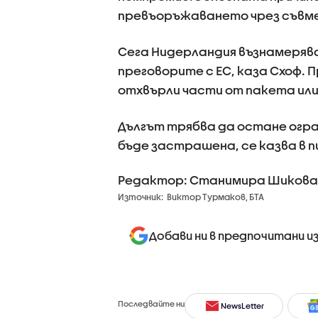
превъоръжаването чрез съвмес
Сега Нидерландия възнамерява
преговорите с ЕС, каза Схоф.
отхвърли части от пакета или
Дългът трябва да остане огр
бъде застрашена, се казва в 
Редактор: Станимира Шикова
Източник:
Виктор Турмаков, БТА
Добави ни в предпочитани и
Последвайте ни
NewsLetter