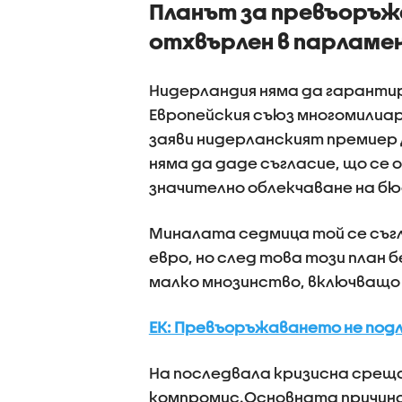
Планът за превъоръж
отхвърлен в парламе
Нидерландия няма да гарантир
Европейския съюз многомилиар
заяви нидерланският премиер 
няма да даде съгласие, що се 
значително облекчаване на б
Миналата седмица той се съгл
евро, но след това този план
малко мнозинство, включващо
ЕК: Превъоръжаването не под
На последвала кризисна среща
компромис.Основната причина