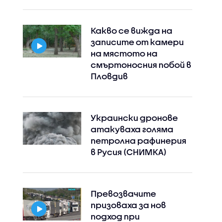
Какво се вижда на
записите от камери
на мястото на
смъртоносния побой в
Пловдив
Украински дронове
атакуваха голяма
петролна рафинерия
в Русия (СНИМКА)
Превозвачите
призоваха за нов
подход при