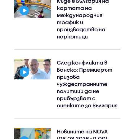
Къде е България на
картата на
международния
трафик и
производство на
наркотици
След конфликта в
Банско: Премиерът
призова
чуждестранните
политици да не
прибързват с
оценките за България
Новините на NOVA
Instagram
Facebook
(06.08.2026 - 9.00)