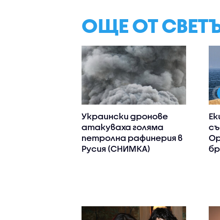
ОЩЕ ОТ СВЕТ
Украински дронове
Ек
атакуваха голяма
съ
петролна рафинерия в
Ор
Русия (СНИМКА)
бр