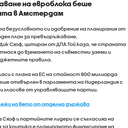
аване на евроблока беше
нта в Амстердам
а безусловното си одобрение на планирания от
ден план за превъоръжаване,
Дик Схоф, цитиран от ДПА.Той каза, че страната
отнася до вземането на съвместни заеми и
юджетните правила.
аси с плана на ЕС на стойност 800 милиарда
 беше отхвърлен в парламента на Нидерландия с
 и гласове от управляващите партии.
лежи на вето от отделна държава
 Схоф и партийните лидери се съгласиха на
 за критика е планираното финансиране на