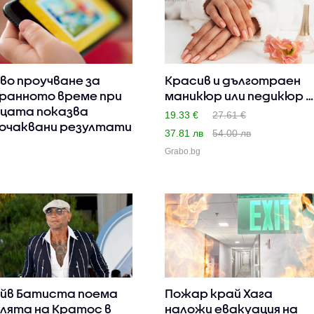
во проучване за
Красив и дълготраен
ранното време при
маникюр или педикюр с
цата показва
ге..
19.33 €
27.61 €
очаквани резултати
37.81 лв
54.00 лв
Grabo.bg
йв Батиста поема
Пожар край Хага
лята на Кратос в
наложи евакуация на