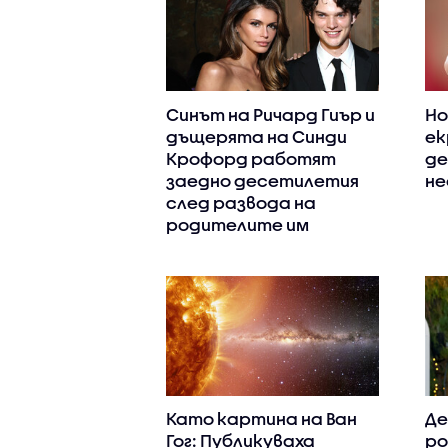
Синът на Ричард Гиър и
Но
дъщерята на Синди
ек
Крофорд работят
де
заедно десетилетия
не
след развода на
родителите им
Като картина на Ван
Де
Гог: Публикуваха
ро