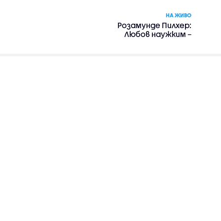
НА ЖИВО
Розамунде Пилхер:
Любов наужким –
романтика, драма