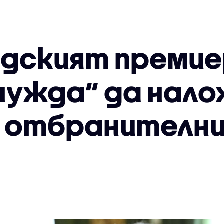
дският премие
 нужда“ да нал
 отбранителни