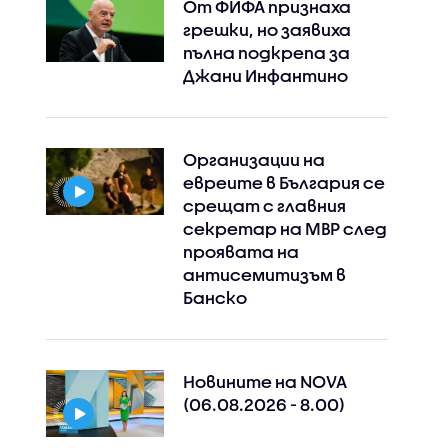
От ФИФА признаха
грешки, но заявиха
пълна подкрепа за
Джани Инфантино
Организации на
евреите в България се
срещат с главния
секретар на МВР след
проявата на
антисемитизъм в
Банско
Новините на NOVA
(06.08.2026 - 8.00)