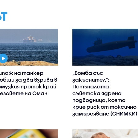
ЪТ
ипаж на танкер
„Бомба със
общи за два взрива в
закъснител“:
музкия проток край
Потъналата
еговете на Оман
съветска ядрена
подводница, която
крие риск от токсично
замърсяване (СНИМКИ)