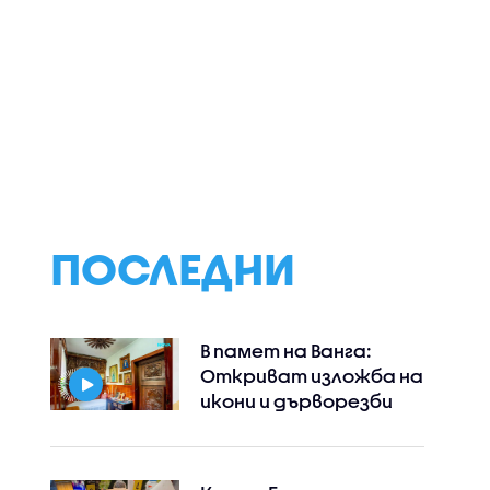
ПОСЛЕДНИ
В памет на Ванга:
Откриват изложба на
икони и дърворезби