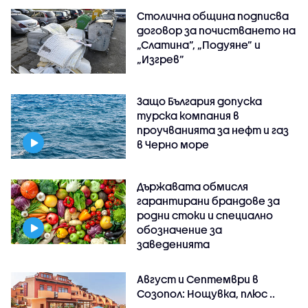
Столична община подписва
договор за почистването на
„Слатина”, „Подуяне” и
„Изгрев”
Защо България допуска
турска компания в
проучванията за нефт и газ
в Черно море
Държавата обмисля
гарантирани брандове за
родни стоки и специално
обозначение за
заведенията
Август и Септември в
Созопол: Нощувка, плюс ..