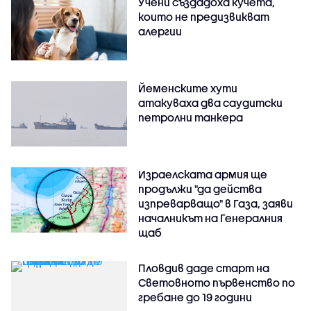
Учени създадоха кучета,
които не предизвикват
алергии
Йеменските хути
атакуваха два саудитски
петролни танкера
Израелската армия ще
продължи "да действа
изпреварващо" в Газа, заяви
началникът на Генералния
щаб
Пловдив даде старт на
Световното първенство по
гребане до 19 години