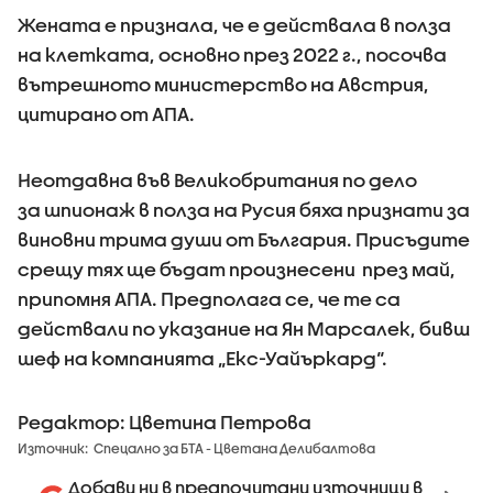
Жената е признала, че е действала в полза
на клетката, основно през 2022 г., посочва
вътрешното министерство на Австрия,
цитирано от АПА.
Неотдавна във Великобритания по дело
за шпионаж в полза на Русия бяха признати за
виновни трима души от България. Присъдите
срещу тях ще бъдат произнесени през май,
припомня АПА. Предполага се, че те са
действали по указание на Ян Марсалек, бивш
шеф на компанията „Екс-Уайъркард“.
Редактор: Цветина Петрова
Източник:
Спецално за БТА - Цветана Делибалтова
Добави ни в предпочитани източници в