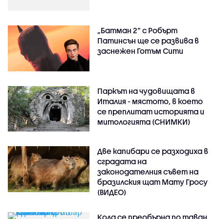
„Батман 2“ с Робърт
Патинсън ще се развива в
заснежен Готъм Сити
Паркът на чудовищата в
Италия - мястото, в което
се преплитат историята и
митологията (СНИМКИ)
Две капибари се разходиха в
сградата на
законодателния съвет на
бразилския щат Мату Гросу
(ВИДЕО)
Кола се преобърна по таван