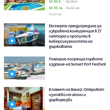
34.00 €
38.00 €
66.50 лв
74.32 лв
Grabo.bg
Експерти предупредиха за
изкривена конкуренция в IT
сектора и пропуски в
киберсигурността на
държавата
Поморие посреща първото
издание на Sunset Port Festival
В памет на Ванга: Откриват
изложба на икони и
дърворезби