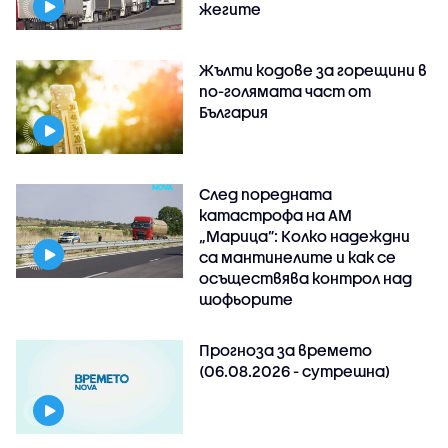
жегите
Жълти кодове за горещини в
по-голямата част от
България
След поредната
катастрофа на АМ
„Марица”: Колко надеждни
са мантинелите и как се
осъществява контрол над
шофьорите
Прогноза за времето
(06.08.2026 - сутрешна)