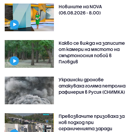
Новините на NOVA
(06.08.2026 - 8.00)
Какво се вижда на записите
от камери на мястото на
смъртоносния побой в
Пловдив
Украински дронове
атакуваха голяма петролна
рафинерия в Русия (СНИМКА)
Превозвачите призоваха за
нов подход при
ограниченията заради