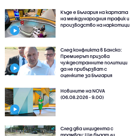
Къде е България на картата
на международния трафик и
производство на наркотици
След конфликта в Банско:
Премиерът призова
чуждестранните политици
да не прибързват с
оценките за България
Новините на NOVA
(06.08.2026 - 9.00)
След два инцидента с
трамваи: Ще бъдат ли