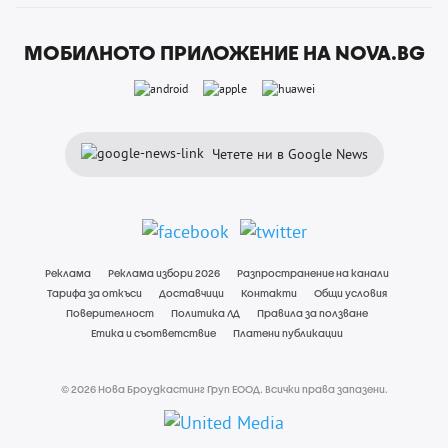
МОБИЛНОТО ПРИЛОЖЕНИЕ НА NOVA.BG
Четете ни в Google News
Реклама
Реклама избори 2026
Разпространение на канали
Тарифа за откъси
Доставчици
Контакти
Общи условия
Поверителност
Политика ЛД
Правила за ползване
Етика и съответствие
Платени публикации
© 2026 Нова Броудкастинг Груп ЕООД. Всички права запазени.