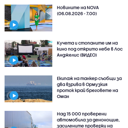
Новините на NOVA
(06.08.2026 - 7.00)
Кучета и стопаните им на
кино под открито небе в Лос
Анджелис (ВИДЕО)
Екипаж на танкер съобщи за
два взрива в Ормузкия
проток край бреговете на
Оман
Над 15 000 проверени
автомобила за денонощие,
засилените проверки на