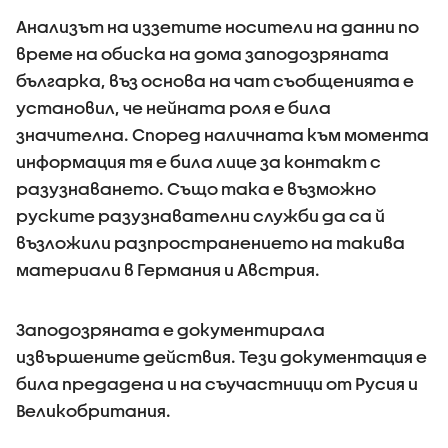
Анализът на иззетите носители на данни по
време на обиска на дома заподозряната
българка, въз основа на чат съобщенията е
установил, че нейната роля е била
значителна. Според наличната към момента
информация тя е била лице за контакт с
разузнаването. Също така е възможно
руските разузнавателни служби да са й
възложили разпространението на такива
материали в Германия и Австрия.
Заподозряната е документирала
извършените действия. Тези документация е
била предадена и на съучастници от Русия и
Великобритания.