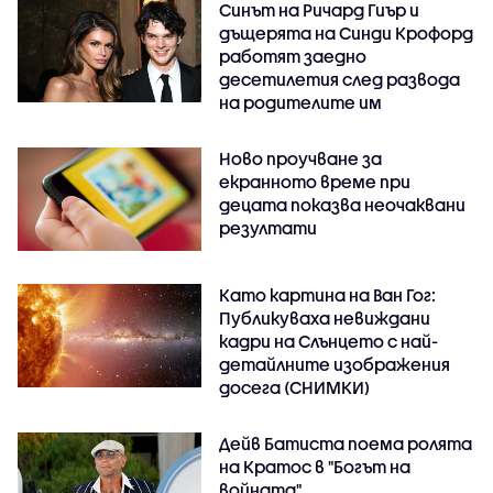
Синът на Ричард Гиър и
дъщерята на Синди Крофорд
работят заедно
десетилетия след развода
на родителите им
Ново проучване за
екранното време при
децата показва неочаквани
резултати
Като картина на Ван Гог:
Публикуваха невиждани
кадри на Слънцето с най-
детайлните изображения
досега (СНИМКИ)
Дейв Батиста поема ролята
на Кратос в "Богът на
войната"