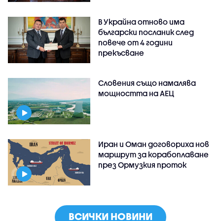
В Украйна отново има
български посланик след
повече от 4 години
прекъсване
Словения също намалява
мощността на АЕЦ
Иран и Оман договориха нов
маршрут за корабоплаване
през Ормузкия проток
ВСИЧКИ НОВИНИ