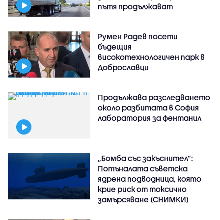
пътя продължават
Румен Радев посети
бъдещия
високотехнологичен парк в
Доброславци
Продължава разследването
около разбитата в София
лаборатория за фентанил
„Бомба със закъснител“:
Потъналата съветска
ядрена подводница, която
крие риск от токсично
замърсяване (СНИМКИ)