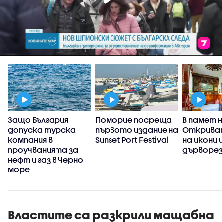
Защо България
Поморие посреща
В памет н
)
допуска турска
първото издание на
Открива
компания в
Sunset Port Festival
на икони 
проучванията за
дърворез
нефт и газ в Черно
море
Властите са разкрили мащабна