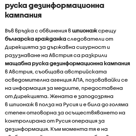
руска дезинформационна
кампания
Във връзка с обвинения в
шпионаж
срещу
българска гражданка
следователи от
Дирекцията за държавна сигурност и
разузнаване на Австрия са разкрили
мащабна руска дезинформационна кампания
в Австрия, съобщава австрийската
осведомителна агенция АПА, позовавайки се
на информация за медиите, предоставена
от Дирекцията. Жената е заподозряна
в шпионаж в полза на Русия и е била до голяма
степен отговорна за осъществяването на
контролирана от Русия операция за
дезинформация. Към момента тя е на