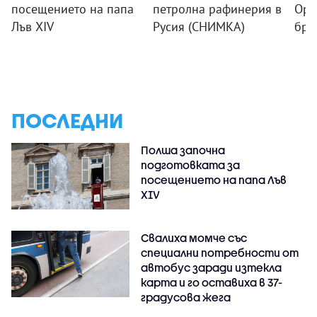
посещението на папа
петролна рафинерия в
Орм
Лъв XIV
Русия (СНИМКА)
бре
ПОСЛЕДНИ
Полша започна
подготовката за
посещението на папа Лъв
XIV
Свалиха момче със
специални потребности от
автобус заради изтекла
карта и го оставиха в 37-
градусова жега