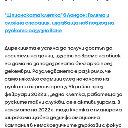
"Шпионската клетка" в Лондон: Голяма и
сложна операция, издаваща нов подход на
руското разузнаване
Дирекцията е успяла да получи достъп до
носители на данни, иззети по време на обиск
на дома на заподозряната българка през
декември. Разследването е разкрило, че
само няколко седмици след началото на
руската агресия срещу Украйна през
февруари 2022 г., „една клетка, работеща за
руските тайни служби, се е активизирала. В
началото на 2022 г. тази клетка е планирала
широкомащабна дезинформационна
кампания в немскоезичните държави с фокус