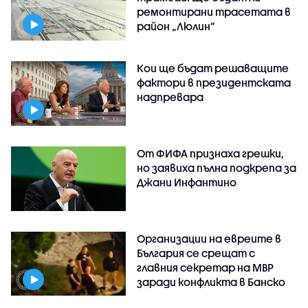
ремонтирани трасетата в
район „Люлин”
Кои ще бъдат решаващите
фактори в президентската
надпревара
От ФИФА признаха грешки,
но заявиха пълна подкрепа за
Джани Инфантино
Организации на евреите в
България се срещат с
главния секретар на МВР
заради конфликта в Банско