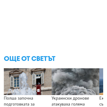
ОЩЕ ОТ СВЕТЪТ
Полша започна
Украински дронове
Еки
подготовката за
атакуваха голяма
съо