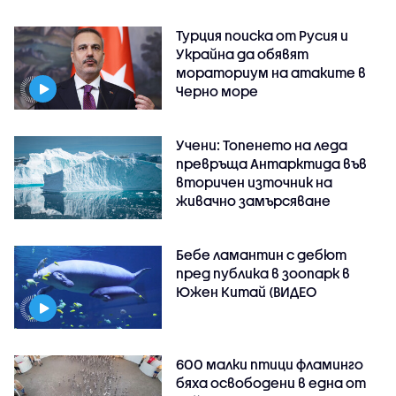
Турция поиска от Русия и
Украйна да обявят
мораториум на атаките в
Черно море
Учени: Топенето на леда
превръща Антарктида във
вторичен източник на
живачно замърсяване
Бебе ламантин с дебют
пред публика в зоопарк в
Южен Китай (ВИДЕО
600 малки птици фламинго
бяха освободени в една от