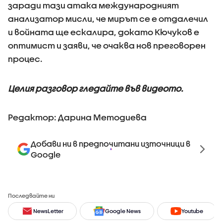
заради тази атака международният
анализатор мисли, че мирът се е отдалечил
и войната ще ескалира, докато Кючуков е
оптимист и заяви, че очаква нов преговорен
процес.
Целия разговор гледайте във видеото.
Редактор: Дарина Методиева
Добави ни в предпочитани източници в
Google
Последвайте ни
NewsLetter
Google News
Youtube