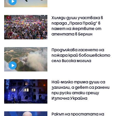
Хиляди души участваха в
парада „Прага Прайд“ в
памет на жертвите от
атентата в Берлин
Продължава гасенето на
пожара край бобошевското
село Висока могила
Най-малко трима души са
загинали, а девет са ранени
при руски атаки срещу
Източна Украйна
Ракът на простатата на