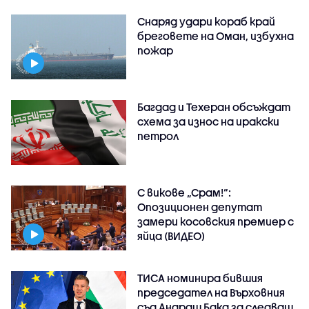
Снаряд удари кораб край
бреговете на Оман, избухна
пожар
Багдад и Техеран обсъждат
схема за износ на иракски
петрол
С викове „Срам!“:
Опозиционен депутат
замери косовския премиер с
яйца (ВИДЕО)
ТИСА номинира бившия
председател на Върховния
съд Андраш Бака за следващ