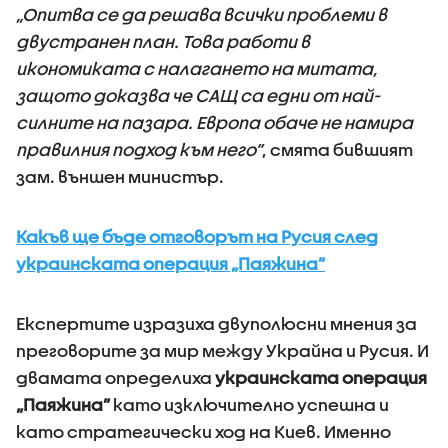
„Опитва се да решава всички проблеми в
двустранен план. Това работи в
икономиката с налагането на митата,
защото доказва че САЩ са едни от най-
силните на пазара. Европа обаче не намира
правилния подход към него”
, смята бившият
зам. външен министър.
Какъв ще бъде отговорът на Русия след
украинската операция „Паяжина”
Експертите изразиха двуполюсни мнения за
преговорите за мир между Украйна и Русия. И
двамата определиха
украинската операция
„Паяжина”
като изключително успешна и
като стратегически ход на Киев. Именно