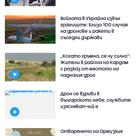
Войната в Украйна извън
границите: Близо 100 случая
на дронове и ракети в
съседни държави
„Когато гръмна, се чу силно“:
Жители в района на Кардам
с разказ от мястото на
падналия дрон
Дрон се взриви в
българското небе, службите
изясняват чий е
Отварянето на Ормузкия