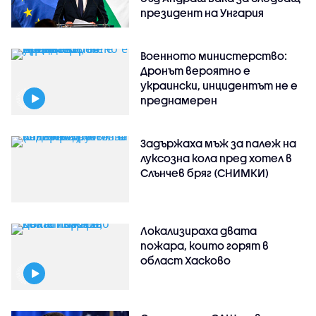
президент на Унгария
Военното министерство:
Дронът вероятно е
украински, инцидентът не е
преднамерен
Задържаха мъж за палеж на
луксозна кола пред хотел в
Слънчев бряг (СНИМКИ)
Локализираха двата
пожара, които горят в
област Хасково