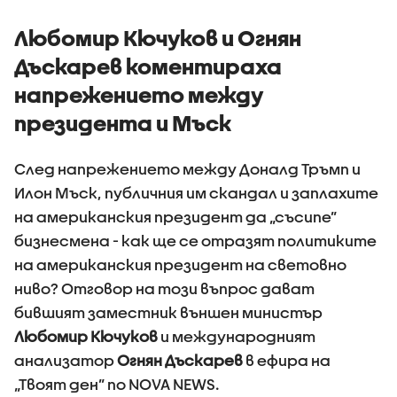
Любомир Кючуков и Огнян
Дъскарев коментираха
напрежението между
президента и Мъск
След напрежението между Доналд Тръмп и
Илон Мъск, публичния им скандал и заплахите
на американския президент да „съсипе”
бизнесмена - как ще се отразят политиките
на американския президент на световно
ниво? Отговор на този въпрос дават
бившият заместник външен министър
Любомир Кючуков
и международният
анализатор
Огнян Дъскарев
в ефира на
„Твоят ден” по NOVA NEWS.