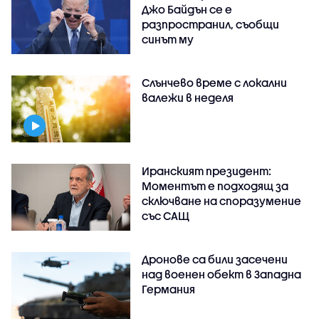
Джо Байдън се е
разпространил, съобщи
синът му
Слънчево време с локални
валежи в неделя
Иранският президент:
Моментът е подходящ за
сключване на споразумение
със САЩ
Дронове са били засечени
над военен обект в Западна
Германия