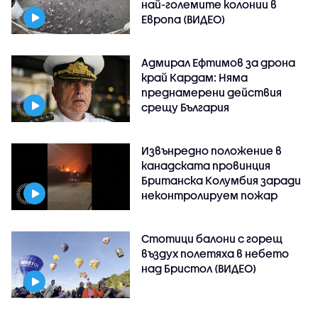
най-големите колонии в
Европа (ВИДЕО)
Адмирал Ефтимов за дрона
край Кардам: Няма
преднамерени действия
срещу България
Извънредно положение в
канадската провинция
Британска Колумбия заради
неконтролируем пожар
Стотици балони с горещ
въздух полетяха в небето
над Бристол (ВИДЕО)