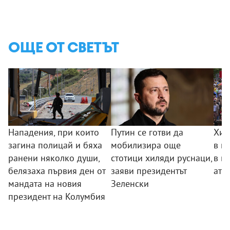
ОЩЕ ОТ СВЕТЪТ
Нападения, при които
Путин се готви да
Хил
загина полицай и бяха
мобилизира още
в п
ранени няколко души,
стотици хиляди руснаци,
в п
белязаха първия ден от
заяви президентът
ате
мандата на новия
Зеленски
президент на Колумбия