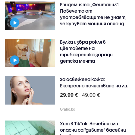
Епидемията „Фентанил”:
Повечето от
употребяващите не знаят,
че купуват мощния опиоид
Булка избра рокля в
цветовете на
трибагреника заради
детска мечта
За освежена кожа:
Експресно почистване на ли..
29.99 €
49.00 €
Grabo.bg
Хит в TikTok: Лечебни или
опасни са "дивите" басейни