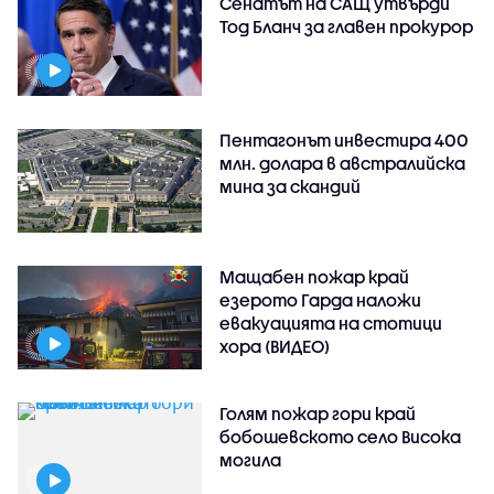
Сенатът на САЩ утвърди
Тод Бланч за главен прокурор
Пентагонът инвестира 400
млн. долара в австралийска
мина за скандий
Мащабен пожар край
езерото Гарда наложи
евакуацията на стотици
хора (ВИДЕО)
Голям пожар гори край
бобошевското село Висока
могила