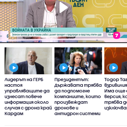
Лидерът на ГЕРБ
Президентът:
Тодор Та
настоя
Държавата трябва
взривилия
управляващите да
да подпомогне
Има още 
р
изнесат повече
компаниите, които
версия, к
информация около
произвеждат
трябва д
случая с дрона край
дронове и
изключва
Кардам
антидрон системи