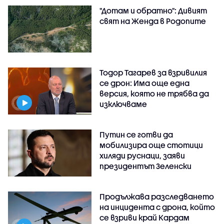
"Дотам и обратно": Дивият
свят на Женда в Родопите
Тодор Тагарев за взривилия
се дрон: Има още една
версия, която не трябва да
изключваме
Путин се готви да
мобилизира още стотици
хиляди руснаци, заяви
президентът Зеленски
Продължава разследването
на инцидента с дрона, който
се взриви край Кардам