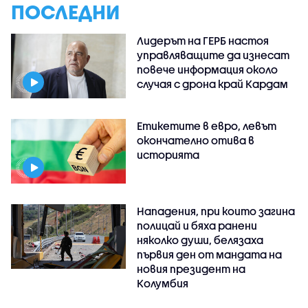
ПОСЛЕДНИ
Лидерът на ГЕРБ настоя
управляващите да изнесат
повече информация около
случая с дрона край Кардам
Етикетите в евро, левът
окончателно отива в
историята
Нападения, при които загина
полицай и бяха ранени
няколко души, белязаха
първия ден от мандата на
новия президент на
Колумбия