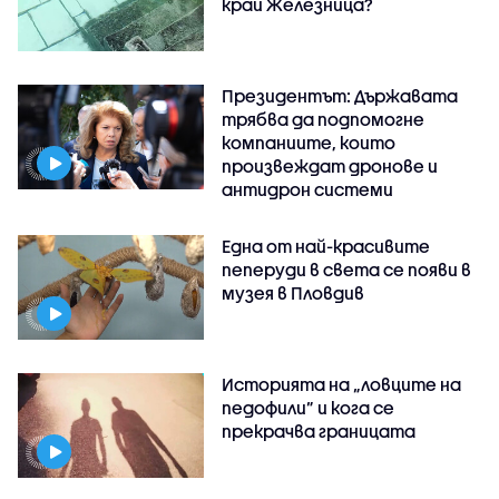
край Железница?
Президентът: Държавата
трябва да подпомогне
компаниите, които
произвеждат дронове и
антидрон системи
Една от най-красивите
пеперуди в света се появи в
музея в Пловдив
Историята на „ловците на
педофили” и кога се
прекрачва границата