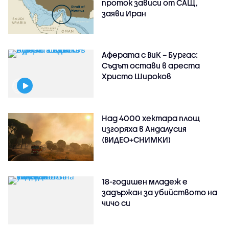
проток зависи от САЩ,
заяви Иран
Аферата с ВиК – Бургас:
Съдът остави в ареста
Христо Широков
Над 4000 хектара площ
изгоряха в Андалусия
(ВИДЕО+СНИМКИ)
18-годишен младеж е
задържан за убийството на
чичо си