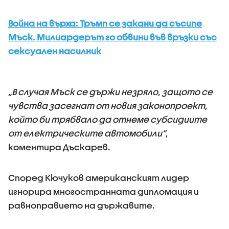
Война на върха: Тръмп се закани да съсипе
Мъск. Милиардерът го обвини във връзки със
сексуален насилник
„В случая Мъск се държи незряло, защото се
чувства засегнат от новия законопроект,
който би трябвало да отнеме субсидиите
от електрическите автомобили”
,
коментира Дъскарев.
Според Кючуков американският лидер
игнорира многостранната дипломация и
равноправието на държавите.