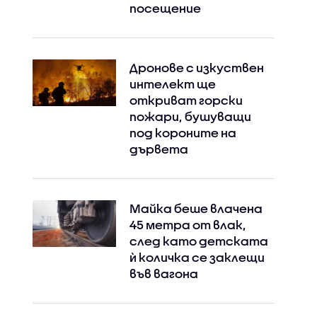
посещение
Дронове с изкуствен
интелект ще
откриват горски
пожари, бушуващи
под короните на
дървета
Майка беше влачена
45 метра от влак,
след като детската
ѝ количка се заклещи
във вагона