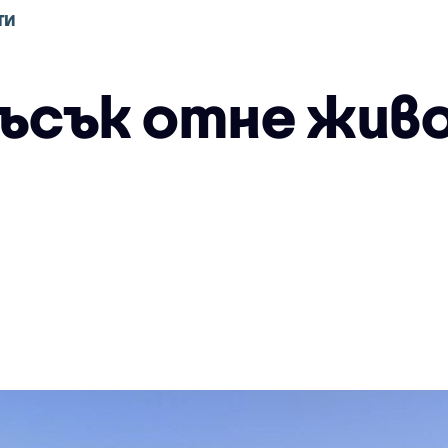
ТИ
лъсък отне жив