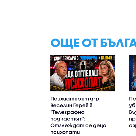
ОЩЕ ОТ БЪЛГ
Психиатърът д-р
Пс
Веселин Герев в
уб
"Телеграфно
Въ
подкастът":
пр
Отглеждат се деца
аг
психопати