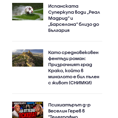
Испанската
Суперкупа води „Реал
Мадрид“ и
Instagram
Facebook
„Барселона“ близо до
България
Като средновековен
фентъзи роман:
Призрачният град
Крако, който в
миналото е бил пълен
с живот (СНИМКИ)
Психиатърът д-р
Веселин Герев в
"Телеграфно