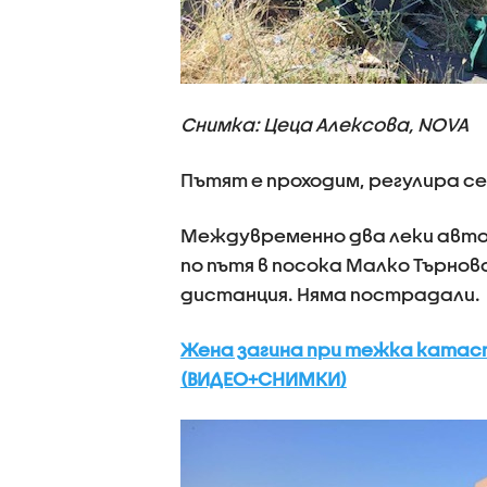
Снимка: Цеца Алексова, NOVA
Пътят е проходим, регулира се
Междувременно два леки авто
по пътя в посока Малко Търно
дистанция. Няма пострадали.
Жена загина при тежка катас
(ВИДЕО+СНИМКИ)