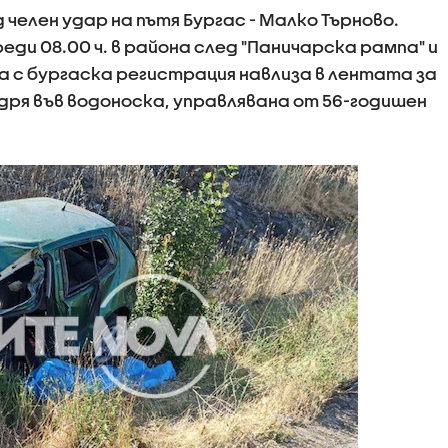
 челен удар на пътя Бургас - Малко Търново.
ди 08.00 ч. в района след "Паничарска рампа" и
а с бургаска регистрация навлиза в лентата за
дря във водоноска, управлявана от 56-годишен