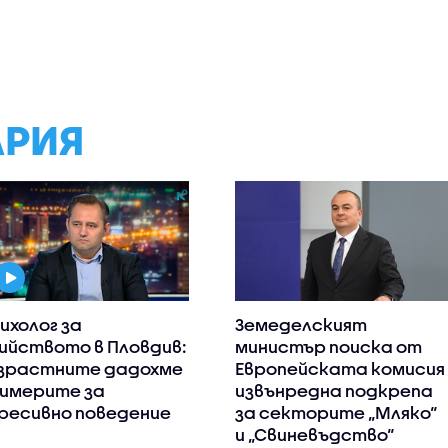
АРИЯ
ихолог за
Земеделският
ийството в Пловдив:
министър поиска от
зрастните дадохме
Европейската комисия
имерите за
извънредна подкрепа
ресивно поведение
за секторите „Мляко“
и „Свиневъдство“