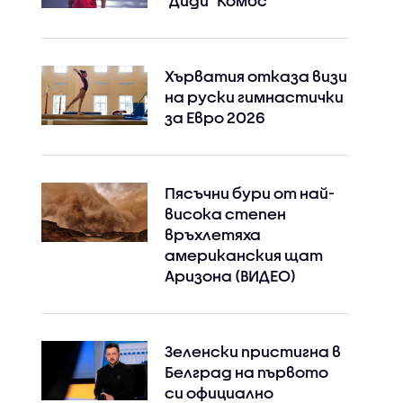
"Диди" Комбс
Хърватия отказа визи
на руски гимнастички
за Евро 2026
Пясъчни бури от най-
висока степен
връхлетяха
американския щат
Аризона (ВИДЕО)
Зеленски пристигна в
Белград на първото
си официално