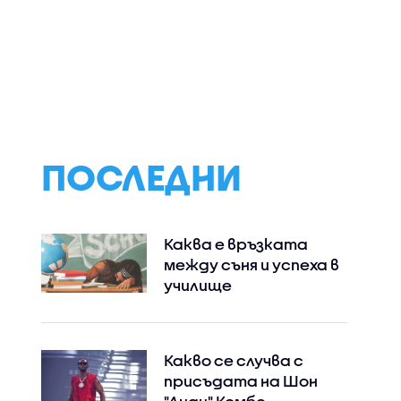
ПОСЛЕДНИ
Каква е връзката
между съня и успеха в
училище
Какво се случва с
присъдата на Шон