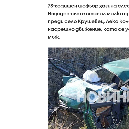
73-годишен шофьор загина след
Инцидентът е станал малко пре
преди село Крушевец. Лека кол
насрещно движение, като се у
мъж.