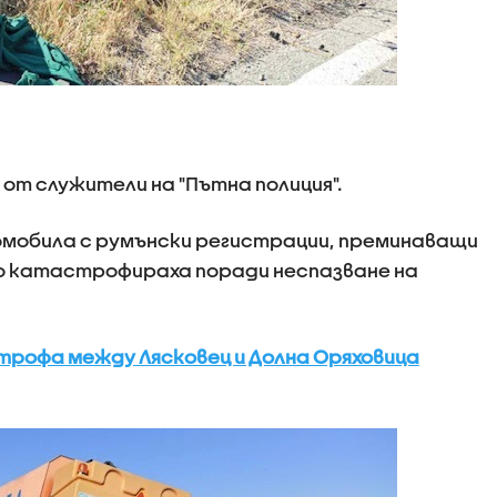
 от служители на "Пътна полиция".
мобила с румънски регистрации, преминаващи
во катастрофираха поради неспазване на
трофа между Лясковец и Долна Оряховица