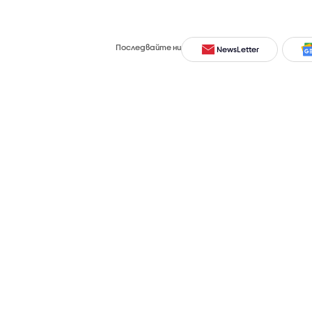
Последвайте ни
NewsLetter