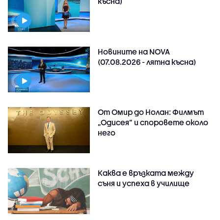
късна)
Новините на NOVA
(07.08.2026 - лятна късна)
От Омир до Нолан: Филмът
„Одисея” и споровете около
него
Каква е връзката между
съня и успеха в училище