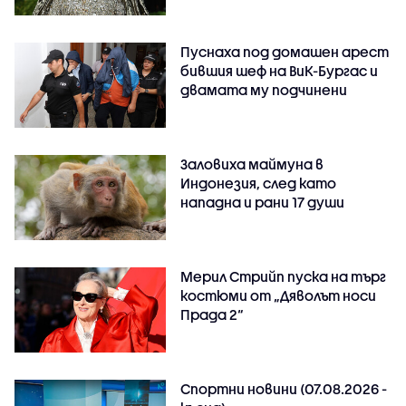
Пуснаха под домашен арест
бившия шеф на ВиК-Бургас и
двамата му подчинени
Заловиха маймуна в
Индонезия, след като
нападна и рани 17 души
Мерил Стрийп пуска на търг
костюми от „Дяволът носи
Прада 2“
Спортни новини (07.08.2026 -