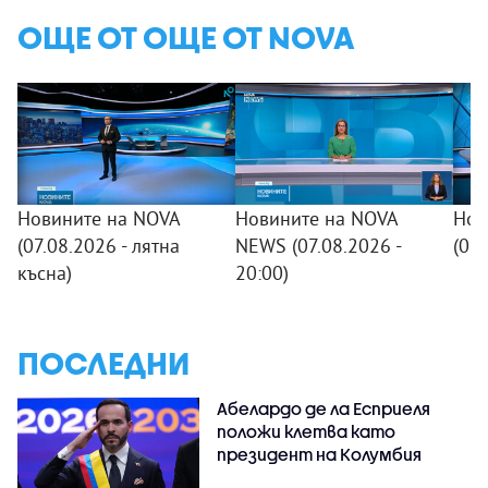
ОЩЕ ОТ ОЩЕ ОТ NOVA
Новините на NOVA
Новините на NOVA
Нов
(07.08.2026 - лятна
NEWS (07.08.2026 -
(07
късна)
20:00)
ПОСЛЕДНИ
Абелардо де ла Есприеля
положи клетва като
президент на Колумбия