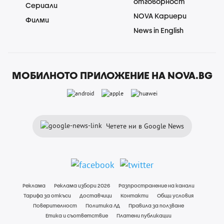
отговорност
Сериали
NOVA Кариери
Филми
News in English
МОБИЛНОТО ПРИЛОЖЕНИЕ НА NOVA.BG
Четете ни в Google News
Реклама
Реклама избори 2026
Разпространение на канали
Тарифа за откъси
Доставчици
Контакти
Общи условия
Поверителност
Политика ЛД
Правила за ползване
Етика и съответствие
Платени публикации