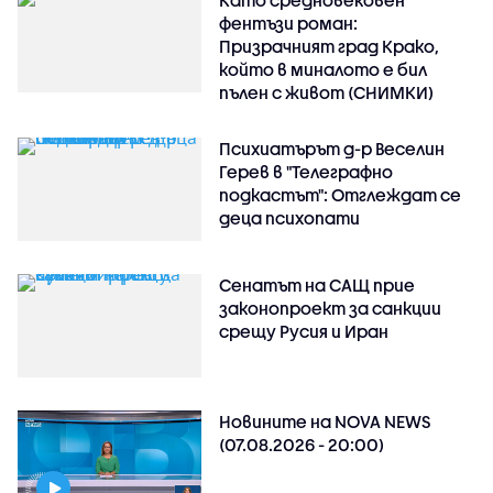
Като средновековен
фентъзи роман:
Призрачният град Крако,
който в миналото е бил
пълен с живот (СНИМКИ)
Психиатърът д-р Веселин
Герев в "Телеграфно
подкастът": Отглеждат се
деца психопати
Сенатът на САЩ прие
законопроект за санкции
срещу Русия и Иран
Новините на NOVA NEWS
(07.08.2026 - 20:00)