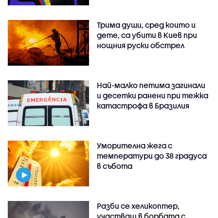
Трима души, сред които и
дете, са убити в Киев при
нощния руски обстрел
Най-малко петима загинали
и десетки ранени при тежка
катастрофа в Бразилия
Уморителна жега с
температури до 38 градуса
в събота
Разби се хеликоптер,
участващ в борбата с