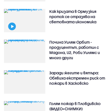
Как кризата в Ормузкия
проток се отразява на
световната икономика
Почина Уилям Орбит -
продуцентът, работил с
Мадона, U2, Роби Уилямс и
много други
Заради жегите и вятъра:
Обявиха екстремен риск от
пожари в Хасковско
Голям пожар в Пловдивско
(ВИДЕО+СНИМКИ)