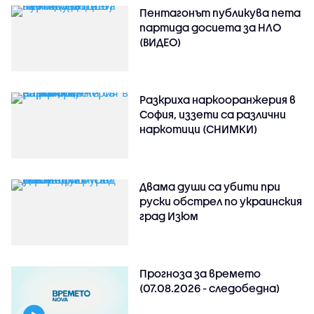
Пентагонът публикува пета
партида досиета за НЛО
(ВИДЕО)
Разкриха наркооранжерия в
София, иззети са различни
наркотици (СНИМКИ)
Двама души са убити при
руски обстрeл по украинския
град Изюм
Прогноза за времето
(07.08.2026 - следобедна)