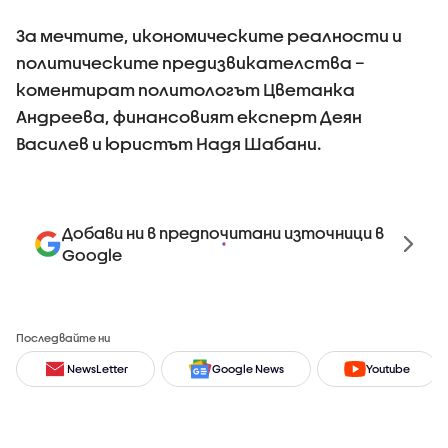
За мечтите, икономическите реалности и
политическите предизвикателства –
коментират политологът Цветанка
Андреева, финансовият експерт Деян
Василев и юристът Надя Шабани.
Добави ни в предпочитани източници в
Google
Последвайте ни
NewsLetter
Google News
Youtube