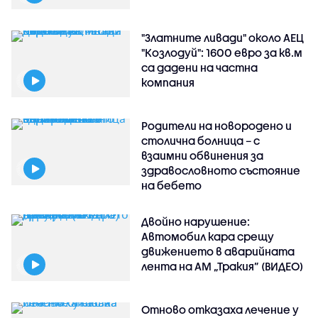
"Златните ливади" около АЕЦ
"Козлодуй": 1600 евро за кв.м
са дадени на частна
компания
Родители на новородено и
столична болница – с
взаимни обвинения за
здравословното състояние
на бебето
Двойно нарушение:
Автомобил кара срещу
движението в аварийната
лента на АМ „Тракия” (ВИДЕО)
Отново отказаха лечение у