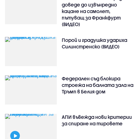
доведе до извънредно
кацане на самолет,
пътуващ за Франкфурт
(ВИДЕО)
Порой и градушка удариха
Силинстренско (ВИДЕО)
Федерален съд блокира
строежа на балната зала на
Тръмп в Белия дом
АПИ въвежда нови критерии
за спиране на тировете