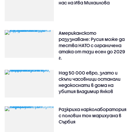
нас на Ива Михаилова
Американското
разузнаване: Русия може да
тества НАТО с ограничена
атака от тази есен до 2029
г.
Над 50 000 евро, злато и
скъпи часовници останали
недокоснати в дома на
убития Владимир Янков
Разкриха нарколаборатория
с половин тон марихуана в
Сърбия