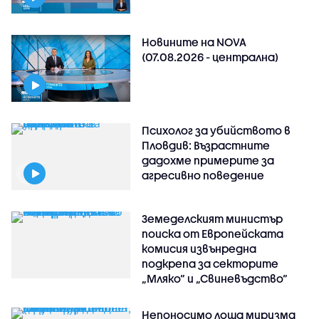
Новините на NOVA
(07.08.2026 - централна)
Психолог за убийството в
Пловдив: Възрастните
дадохме примерите за
агресивно поведение
Земеделският министър
поиска от Европейската
комисия извънредна
подкрепа за секторите
„Мляко“ и „Свиневъдство“
Непоносимо лоша миризма