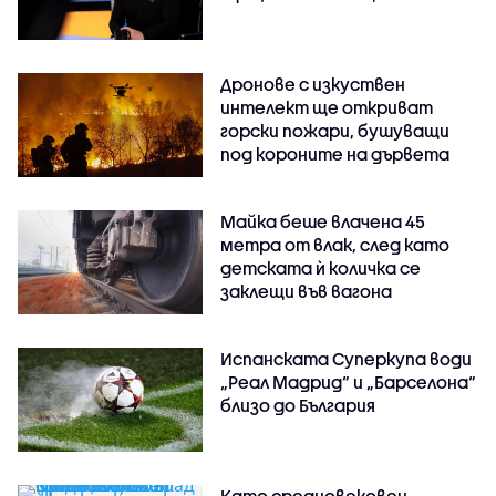
Дронове с изкуствен
интелект ще откриват
горски пожари, бушуващи
под короните на дървета
Майка беше влачена 45
метра от влак, след като
детската ѝ количка се
заклещи във вагона
Испанската Суперкупа води
„Реал Мадрид“ и „Барселона“
близо до България