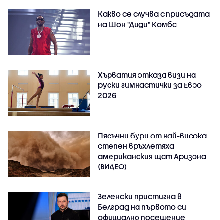
Какво се случва с присъдата
на Шон "Диди" Комбс
Хърватия отказа визи на
руски гимнастички за Евро
2026
Пясъчни бури от най-висока
степен връхлетяха
американския щат Аризона
(ВИДЕО)
Зеленски пристигна в
Белград на първото си
официално посещение