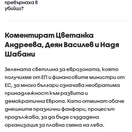
превърнаха в
убийци?
Коментират Цветанка
Андреева, Деян Василев и Надя
Шабани
Зелената светлина за еврозоната, която
получихме от ЕП и финансовите министри от
ЕС, за много българи означава необратима
принадлежност към развита и
демократична Европа. Като отминат обаче
днешните празнични фанфари, процесът
продължава, за да бъде създадена
организация за плавна смяна на лева.