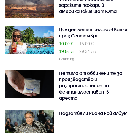
горските пожари в
американския щат Юта
Цял ден летен релакс в Банкя
през Септември:..
10.00 €
15.00 €
19.56 лв
29.34 лв
Grabo.bg
Петима от обвинените за
производство и
разпространение на
фентанил остават в
ареста
Подготвя ли Риана нов албум