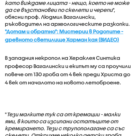
като виждаме лицата - нещо, което не може
да се възстановеи по скелети и черепи
",
обясни проф. Людмил Вагалински,
ръководител на археологическите разкопки.
"Дотам и обратно": Мистерии в Родопите -
древното светилище Харман кая (ВИДЕО)
В западния некропол на Хераклея Синтика
професор Вагалински и екипът му са проучили
повече от 130 гроба от 4 век преди Христа до
4 век от началото на новото летоброене.
"
Тези малките тук са от кремации - малки
ями, в които са изсипани остатъците от
кремирането. Тези с трупополагане са със
скелети. Открихме няколко детски гроба.