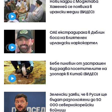
Нови кадри с Моджтаба
Хаменей се появиха в
ирански медии (ВИДЕО)
ОАЕ екстрадираха в Дъблин
боса на влиятелен
ирландски наркокартел
Бебе пингвин от застрашен
вид радва посетителите на
зоопарк в Китай (ВИДЕО)
Зеленски заяви, че в Русия ще
бъдат разположени до 50
000 севернокорейски
войници