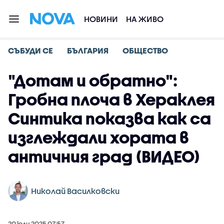
НОВИНИ
НА ЖИВО
СЪБУДИ СЕ
БЪЛГАРИЯ
ОБЩЕСТВО
"Дотам и обратно":
Гробна плоча в Хераклея
Синтика показва как са
изглеждали хората в
античния град (ВИДЕО)
Николай Василковски
20 юли 2025 07:57