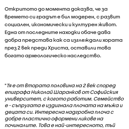
Откритото до момента доказва, че за
времето си градът е бил модерен, с развит
социален, икономически и културен живот.
Една от последните находки обаче дава
добра представа как са изглеждали хората
през 2 век преди Христа, оставили това
богато археологическо наследство.
"
Тя е от втората половина на 2 век според
епиграфа Николай Шаранков от Софийския
университет, с когото работим. Семейство
е - съпругата е издигнала плочата на мъжа и
децата си. Интересна надгробна плоча с
добре пластично оформени ликове на
починалите. Това е най-интересното, тъй