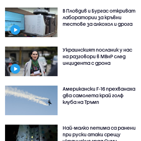
В Пловдив и Бургас откриват
лаборатории за кръвни
тестове за алкохол и дрога
Украинският посланик у нас
на разговори в МВнР след
инцидента с дрона
Американски F-16 прехванаха
два самолета край голф
клуба на Тръмп
Най-малко петима са ранени
при руски атаки срещу
украинския град Суми