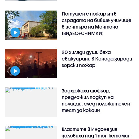
Потушен е пожарът в
сградата на бивше училище
в центъра на Монтана
(ВИДЕО+СНИМКИ)
20 хиляди души бяха
евакуирани в Канада заради
горски пожар
Задържаха шофьор,
предложил подкуп на
полицаи, след положителен
тест за кокаин
Властите в Индонезия
заловиха над 1 тон кетамин