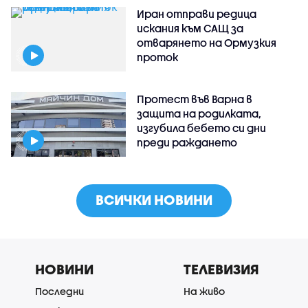
Иран отправи редица
искания към САЩ за
отварянето на Ормузкия
проток
Протест във Варна в
защита на родилката,
изгубила бебето си дни
преди раждането
ВСИЧКИ НОВИНИ
НОВИНИ
ТЕЛЕВИЗИЯ
Последни
На живо