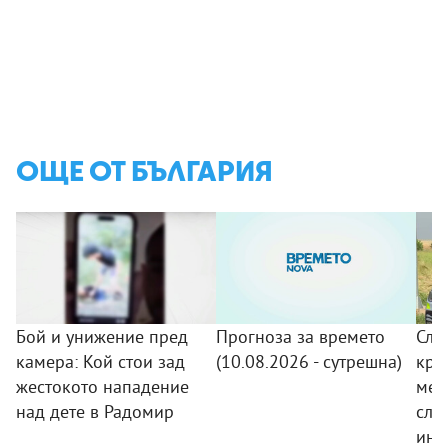
ОЩЕ ОТ БЪЛГАРИЯ
Бой и унижение пред
Прогноза за времето
Сле
камера: Кой стои зад
(10.08.2026 - сутрешна)
кра
жестокото нападение
мер
над дете в Радомир
сле
инц