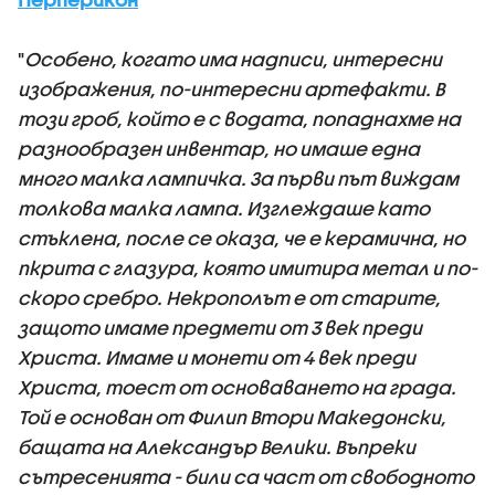
"
Особено, когато има надписи, интересни
изображения, по-интересни артефакти. В
този гроб, който е с водата, попаднахме на
разнообразен инвентар, но имаше една
много малка лампичка. За първи път виждам
толкова малка лампа. Изглеждаше като
стъклена, после се оказа, че е керамична, но
пкрита с глазура, която имитира метал и по-
скоро сребро. Некрополът е от старите,
защото имаме предмети от 3 век преди
Христа. Имаме и монети от 4 век преди
Христа, тоест от основаването на града.
Той е основан от Филип Втори Македонски,
бащата на Александър Велики. Въпреки
сътресенията - били са част от свободното