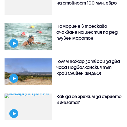
на стойност 100 млн. евро
Поморие е в трескаво
очакване на шестия по ред
плувен маратон
Голям пожар затвори за два
часа Подбалканския път
край Сливен (ВИДЕО)
Как да се грижим за сърцето
в жегата?