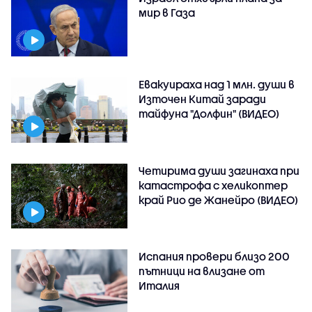
мир в Газа
Евакуираха над 1 млн. души в
Източен Китай заради
тайфуна "Долфин" (ВИДЕО)
Четирима души загинаха при
катастрофа с хеликоптер
край Рио де Жанейро (ВИДЕО)
Испания провери близо 200
пътници на влизане от
Италия