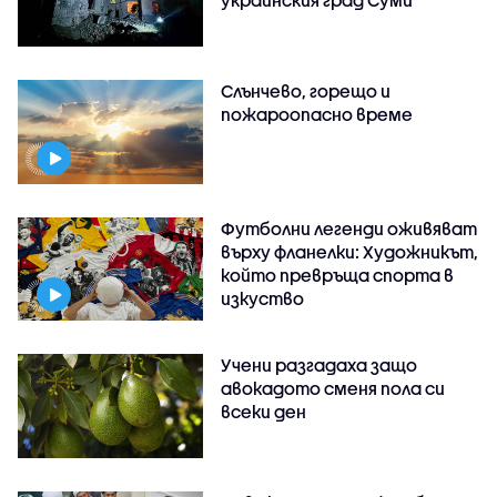
Слънчево, горещо и
пожароопасно време
Футболни легенди оживяват
върху фланелки: Художникът,
който превръща спорта в
изкуство
Учени разгадаха защо
авокадото сменя пола си
всеки ден