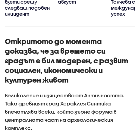
взети срещу
август
Тончева с
следващ подобен
междуна
инцидент
успех
Откритото до момента
доказва, че за времето си
градът е бил модерен, с развит
социален, икономически и
културен живот
Великолепие и изящество от Античността.
Така древният град Хераклея Синтика
впечатлява всеки, който зърне форума в
централната част на археологическия
комплекс.