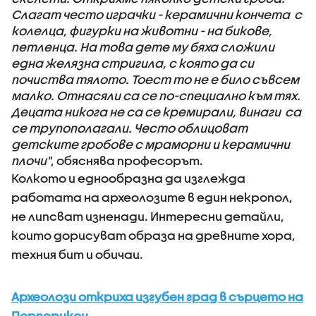
Слагат често играчки - керамични кончета с
колелца, фигурки на животни - на бикове,
петленца. На това дете му бяха сложили
една желязна стригила, с която да си
почиства тялото. Тоест то не е било съвсем
малко. Отнасяли са се по-специално към тях.
Децата никога не са се кремирали, винаги са
се трупополагали. Често облицоват
детските гробове с мраморни и керамични
плочи"
, обяснява професорът.
Колкото и еднообразна да изглежда
работата на археолозите в един некропол,
не липсват изненади. Интересни детайли,
които дорисуват образа на древните хора,
техния бит и обичаи.
Археолози откриха изгубен град в сърцето на
Перперикон