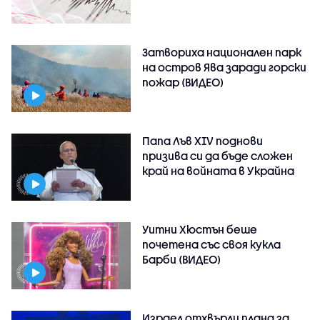
Затвориха национален парк
на остров Ява заради горски
пожар (ВИДЕО)
Папа Лъв XIV поднови
призива си да бъде сложен
край на войната в Украйна
Уитни Хюстън беше
почетена със своя кукла
Барби (ВИДЕО)
Израел отхвърли плана за