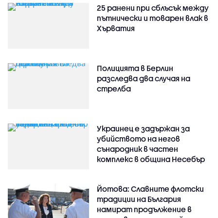
25 ранени при сблъсък между
пътнически и товарен влак в
Хърватия
Полицията в Берлин
разследва два случая на
стрелба
Украинец е задържан за
убийството на негов
сънародник в частен
комплекс в община Несебър
Йотова: Славните флотски
традиции на България
намират продължение в