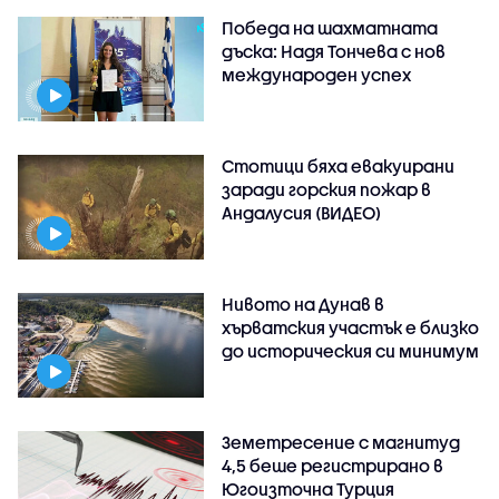
Победа на шахматната
дъска: Надя Тончева с нов
международен успех
Стотици бяха евакуирани
заради горския пожар в
Андалусия (ВИДЕО)
Нивото на Дунав в
хърватския участък е близко
до историческия си минимум
Земетресение с магнитуд
4,5 беше регистрирано в
Югоизточна Турция