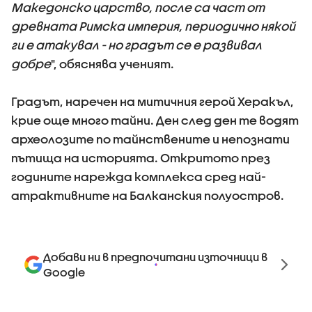
Македонско царство, после са част от
древната Римска империя, периодично някой
ги е атакувал - но градът се е развивал
добре
", обяснява ученият.
Градът, наречен на митичния герой Херакъл,
крие още много тайни. Ден след ден те водят
археолозите по тайнствените и непознати
пътища на историята. Откритото през
годините нарежда комплекса сред най-
атрактивните на Балканския полуостров.
Добави ни в предпочитани източници в
Google