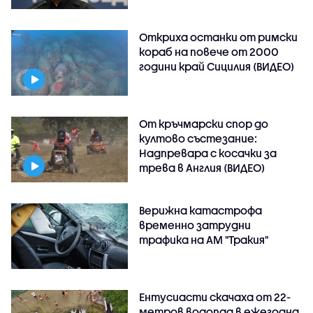
Откриха останки от римски
кораб на повече от 2000
години край Сицилия (ВИДЕО)
От кръчмарски спор до
култово състезание:
Надпревара с косачки за
трева в Англия (ВИДЕО)
Верижна катастрофа
временно затрудни
трафика на АМ "Тракия"
Ентусиасти скачаха от 22-
метров водопад в ежегодна