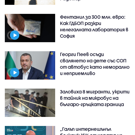
Фентанил за 300 млн. евро:
Как ГДБОП разкри
нелегалната лаборатория в
София
Георги Пеев осъди
свалянето на дете със СОП
от автобус като неморално
и неприемливо
Заловиха 8 мигранти, укрити
в тайник на микробус на
българо-гръцката граница
„Галъп интернешънъл