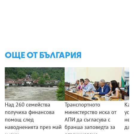
ОЩЕ ОТ БЪЛГАРИЯ
Над 260 семейства
Транспортното
Как
получиха финансова
министерство иска от
усл
помощ след
АПИ да съгласува с
неп
наводненията през май
бранша заповедта за
да 