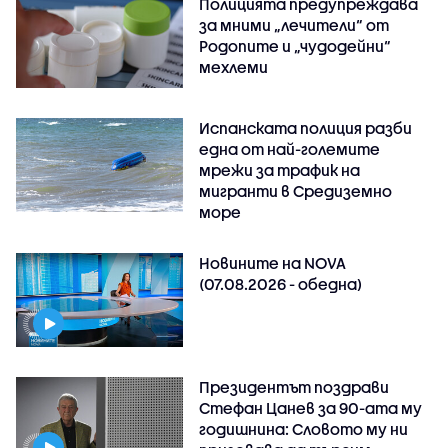
Полицията предупреждава
за мними „лечители“ от
Родопите и „чудодейни“
мехлеми
Испанската полиция разби
една от най-големите
мрежи за трафик на
мигранти в Средиземно
море
Новините на NOVA
(07.08.2026 - обедна)
Президентът поздрави
Стефан Цанев за 90-ата му
годишнина: Словото му ни