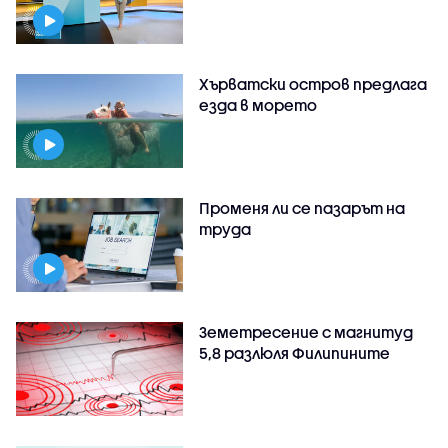
Хърватски остров предлага
езда в морето
Променя ли се пазарът на
труда
Земетресение с магнитуд
5,8 разлюля Филипините