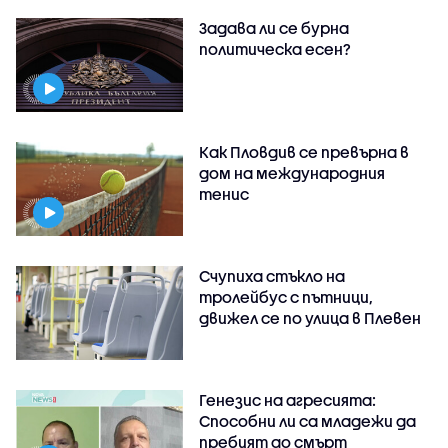
Задава ли се бурна
политическа есен?
Как Пловдив се превърна в
дом на международния
тенис
Счупиха стъкло на
тролейбус с пътници,
движел се по улица в Плевен
Генезис на агресията:
Способни ли са младежи да
пребият до смърт