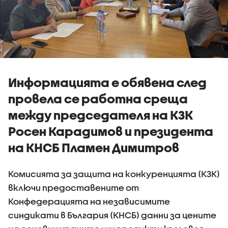
Информацията е обявена след
провела се работна среща
между председателя на КЗК
Росен Карадимов и президента
на КНСБ Пламен Димитров
Комисията за защита на конкуренцията (КЗК)
включи предоставените от
Конфедерацията на независимите
синдикати в България (КНСБ) данни за цените