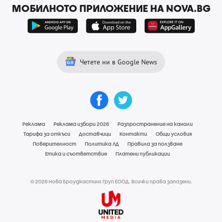
МОБИЛНОТО ПРИЛОЖЕНИЕ НА NOVA.BG
Четете ни в Google News
Реклама
Реклама избори 2026
Разпространение на канали
Тарифа за откъси
Доставчици
Контакти
Общи условия
Поверителност
Политика ЛД
Правила за ползване
Етика и съответствие
Платени публикации
© 2026 Нова Броудкастинг Груп ЕООД. Всички права запазени.