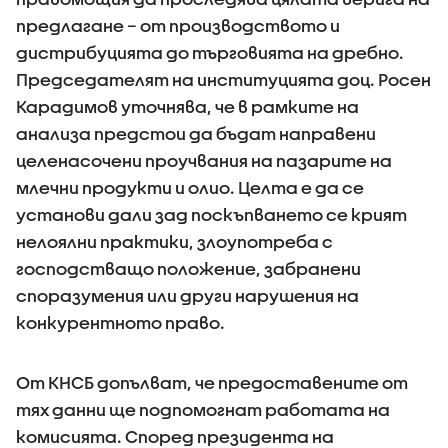
предлагане – от производството и
дистрибуцията до търговията на дребно.
Председателят на институцията доц. Росен
Карадимов уточнява, че в рамките на
анализа предстои да бъдат направени
целенасочени проучвания на пазарите на
млечни продукти и олио. Целта е да се
установи дали зад поскъпването се крият
нелоялни практики, злоупотреба с
господстващо положение, забранени
споразумения или други нарушения на
конкурентното право.
От КНСБ допълват, че предоставените от
тях данни ще подпомогнат работата на
комисията. Според президента на