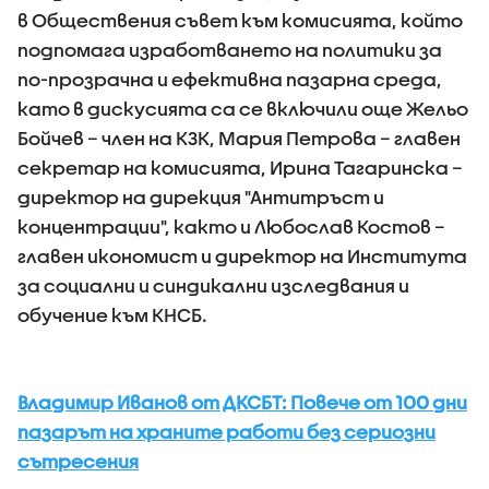
в Обществения съвет към комисията, който
подпомага изработването на политики за
по-прозрачна и ефективна пазарна среда,
като в дискусията са се включили още Жельо
Бойчев – член на КЗК, Мария Петрова – главен
секретар на комисията, Ирина Тагаринска –
директор на дирекция "Антитръст и
концентрации", както и Любослав Костов –
главен икономист и директор на Института
за социални и синдикални изследвания и
обучение към КНСБ.
Владимир Иванов от ДКСБТ: Повече от 100 дни
пазарът на храните работи без сериозни
сътресения