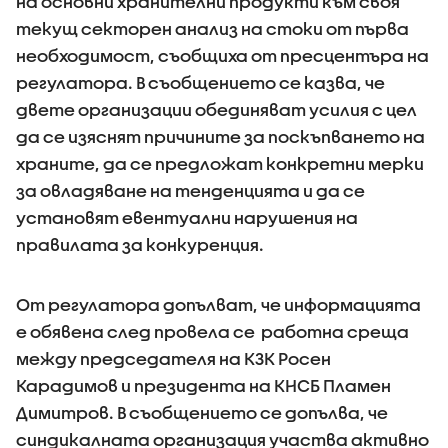
на основни хранителни продукти към своя
текущ секторен анализ на стоки от първа
необходимост, съобщиха от пресцентъра на
регулатора. В съобщението се казва, че
двете организации обединяват усилия с цел
да се изяснят причините за поскъпването на
храните, да се предложат конкретни мерки
за овладяване на тенденцията и да се
установят евентуални нарушения на
правилата за конкуренция.
От регулатора допълват, че информацията
е обявена след провела се работна среща
между председателя на КЗК Росен
Карадимов и президента на КНСБ Пламен
Димитров. В съобщението се допълва, че
синдикалната организация участва активно