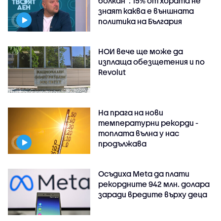
болкан“: 15% от хората не
знаят каква е външната
политика на България
НОИ вече ще може да
изплаща обезщетения и по
Revolut
На прага на нови
температурни рекорди -
топлата вълна у нас
продължава
Осъдиха Meta да плати
рекордните 942 млн. долара
заради вредите върху деца