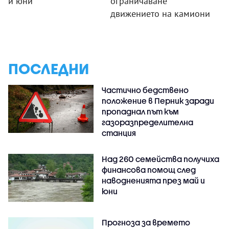
и юни
ограничаване
движението на камиони
ПОСЛЕДНИ
Частично бедствено
положение в Перник заради
пропаднал път към
газоразпределителна
станция
Над 260 семейства получиха
финансова помощ след
наводненията през май и
юни
Прогноза за времето