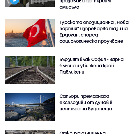
призовава да търсим
смисъла
Турската опозиционна „Нова
партия“ изпреварва тази на
Ердоган, според
социологическо проучване
Бързият влак София - Варна
блъсна и уби жена край
Павликени
Сапьори премахнаха
експлозиви от Дунав в
центъра на Будапеща
Откриха огнище на