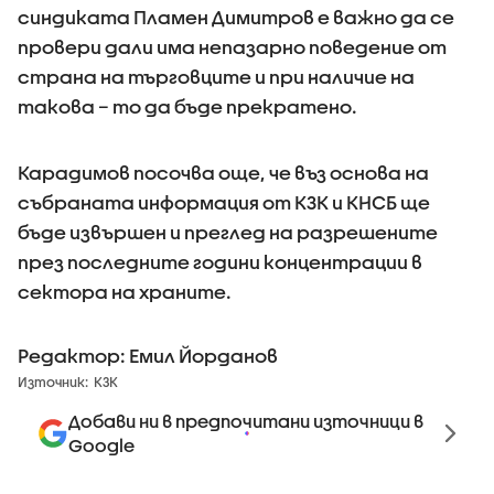
синдиката Пламен Димитров е важно да се
провери дали има непазарно поведение от
страна на търговците и при наличие на
такова – то да бъде прекратено.
Карадимов посочва още, че въз основа на
събраната информация от КЗК и КНСБ ще
бъде извършен и преглед на разрешените
през последните години концентрации в
сектора на храните.
Редактор: Емил Йорданов
Източник:
КЗК
Добави ни в предпочитани източници в
Google