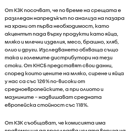
От КЗК посочват, че по време на срещата е
разгледан напредъкът по анализа на пазара
на храни от първа необходимост, като
акцентът пада върху продукти като яйца,
мляко и млечни изделия, месо, брашно, хляб,
олио и други. Изследването обхваща също
така и големите дистрибутори на тези
стоки. От КНСБ представят свои данни,
според които цените на мляко, сирене и яйца
у нас са със 126% по-високи от
средноевропейските, а при олиото и
мазнините – надвишават средната
европейска стойност със 118%.
От КЗК съобщават, че комисията има
правомощия да проследява цялата верига на