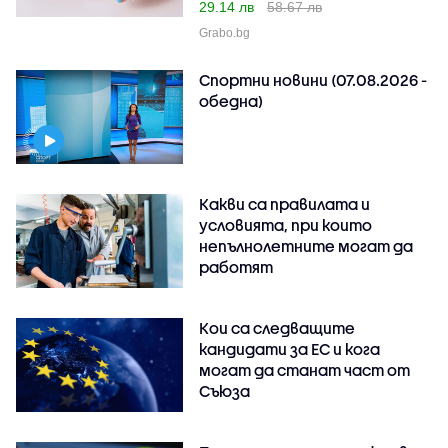
29.14 лв
58.67 лв
Grabo.bg
Спортни новини (07.08.2026 -
обедна)
Какви са правилата и
условията, при които
непълнолетните могат да
работят
Кои са следващите
кандидати за ЕС и кога
могат да станат част от
Съюза