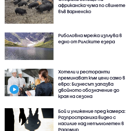
африканска чума по свинете
във Варненско
Риболовна мрежа изплува в
едно от Рилските езера
Хотели и ресторанти
преминават към цени само в
евро: Бизнесът запазва
двойното обозначение до
края на сезона
Бой и унижение пред камера:
Разпространиха видео с
насилие над непълнолетен в
Радомир