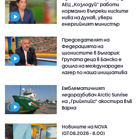
АЕЦ „Козлодуй“ работи
нормално въпреки ниските
нива на Дунав, увери
енергийният министър
Председателят на
Федерацията на
ционистите в България:
Групата деца в Банско е
дошла на международен
лагер по наша инициатива
Емблематичният
ледоразбивач Arctic Sunrise
на „Грийнпийс” акостира във
Варна
Новините на NOVA
(07.08.2026 - 8.00)