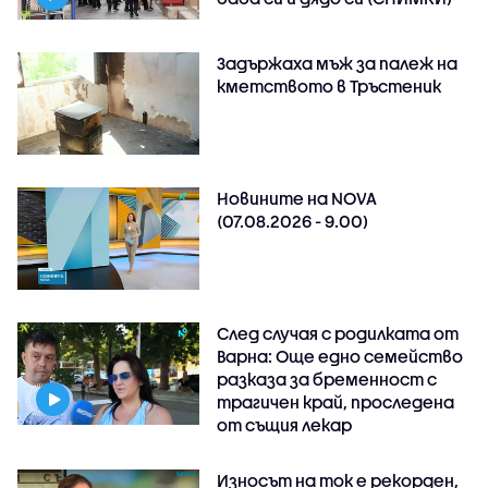
Задържаха мъж за палеж на
кметството в Тръстеник
Новините на NOVA
(07.08.2026 - 9.00)
След случая с родилката от
Варна: Още едно семейство
разказа за бременност с
трагичен край, проследена
от същия лекар
Износът на ток е рекорден,