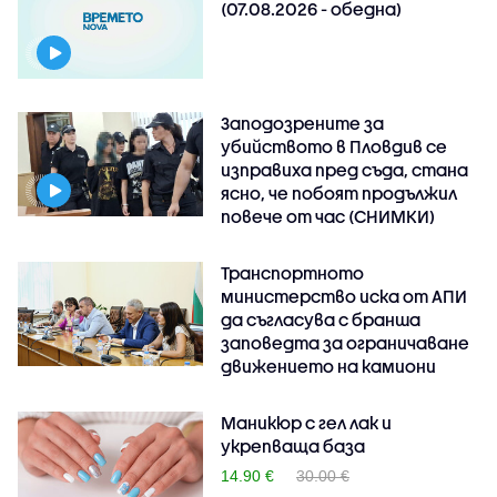
(07.08.2026 - обедна)
Заподозрените за
убийството в Пловдив се
изправиха пред съда, стана
ясно, че побоят продължил
повече от час (СНИМКИ)
Транспортното
министерство иска от АПИ
да съгласува с бранша
заповедта за ограничаване
движението на камиони
Маникюр с гел лак и
укрепваща база
14.90 €
30.00 €