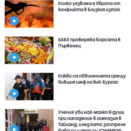
Колко уязвима е Европа от
конфликта в Близкия изток
БАБХ проверява борсата в
Първенец
Какви са обвиненията срещу
бившия шеф на ВиК-Бургас
Ученик уби най-малко 6 души
при нападение в гимназия в
Тайланд, след като застреля
баба си и дядо си (СНИМКИ)