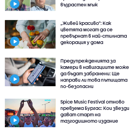
възрастен мъж
„Живей красиво”: Как
цветята могат да се
превърнат в най-стилната
декорация у дома
Предупрежденията за
камери в навигациите може
да бъдат забранени: Ще
направи ли това пътищата
по-безопасни
Spice Music Festival отново
превзема Бургас: Кои звезди
дават старт на
тазгодишното издание