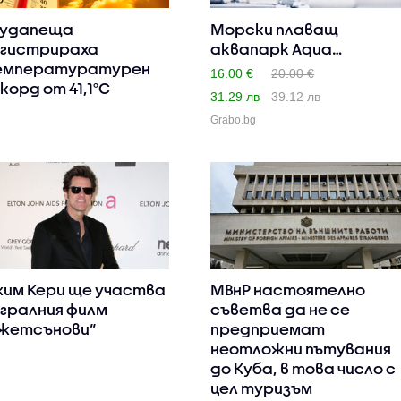
Будапеща
Морски плаващ
гистрираха
аквапарк Aqua
емпературатурен
Adventure Gold F..
16.00 €
20.00 €
корд от 41,1°C
31.29 лв
39.12 лв
Grabo.bg
им Кери ще участва
МВнР настоятелно
игралния филм
съветва да не се
жетсънови“
предприемат
неотложни пътувания
до Куба, в това число с
цел туризъм