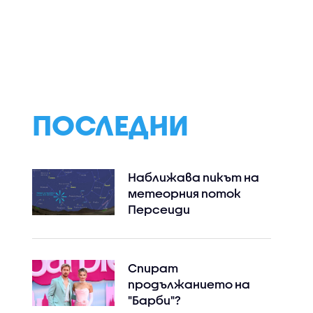
ПОСЛЕДНИ
Наближава пикът на
метеорния поток
Персеиди
Спират
продължанието на
"Барби"?