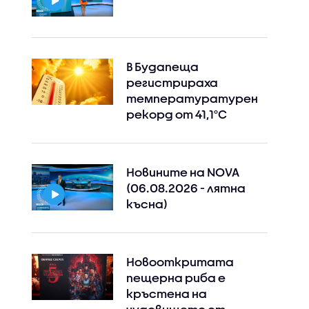
В Будапеща
регистрираха
температуратурен
рекорд от 41,1°C
Новините на NOVA
(06.08.2026 - лятна
късна)
Новооткритата
пещерна риба е
кръстена на