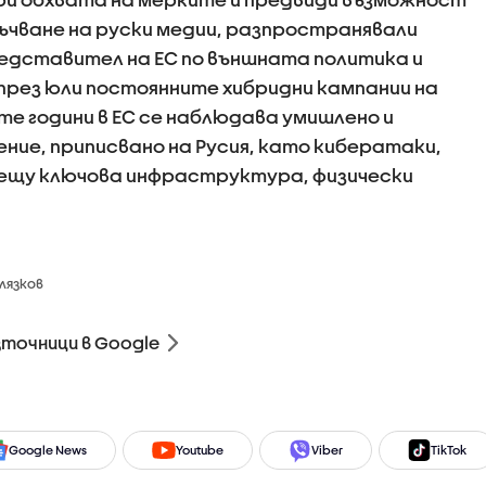
лъчване на руски медии, разпространявали
едставител на ЕС по външната политика и
през юли постоянните хибридни кампании на
ите години в ЕС се наблюдава умишлено и
ние, приписвано на Русия, като кибератаки,
ещу ключова инфраструктура, физически
лязков
зточници в Google
Google News
Youtube
Viber
TikTok