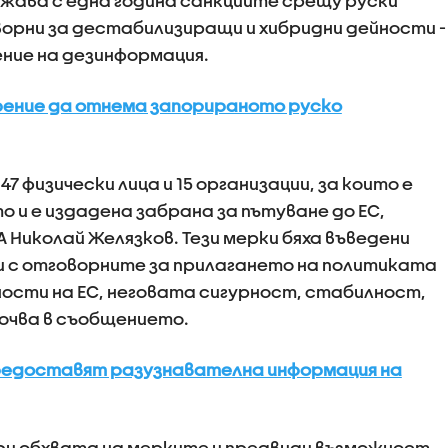
лжава с една година санкциите срещу руски
ворни за дестабилизиращи и хибридни дейности -
ние на дезинформация.
рение да отнема запорираното руско
7 физически лица и 15 организации, за които е
 и е издадена забрана за пътуване до ЕС,
 Николай Желязков. Тези мерки бяха въведени
и с отговорните за прилагането на политиката
ности на ЕС, неговата сигурност, стабилност,
сочва в съобщението.
предоставят разузнавателна информация на
ри обхвата на мерките и предвиди възможност