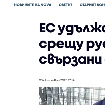
НОВИНИТЕ НА NOVA
СВЕТЪТ
СТАРИЯТ КОН
ЕС удълж
срещу ру
свързани
03 октомври 2025 17:19