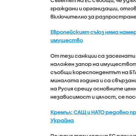
Съветът на ЕС съобщи, че удъ
граждани и организации, отго
включително за разпростране
Европейският съюз няма наме
имущество
От тези санкции са засегнати 4
наложен запор на имуществото
съобщи кореспондентът на БТА
миналата година и са свързан
на Русия срещу основните цен
независимост и цялост, се по
Кремъл: САЩ и НАТО редовно 
Украйна
По-рано тази година ЕС разши