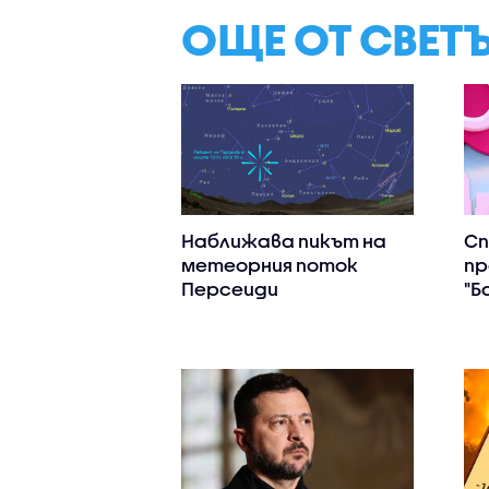
ОЩЕ ОТ СВЕТ
Наближава пикът на
С
метеорния поток
пр
Персеиди
"Б