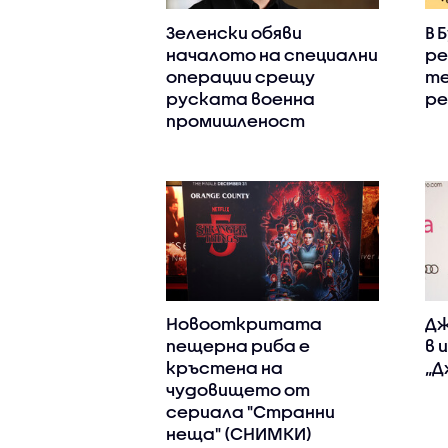
Зеленски обяви
В 
началото на специални
ре
операции срещу
т
руската военна
ре
промишленост
Новооткритата
Дж
пещерна риба е
в 
кръстена на
„Д
чудовището от
сериала "Странни
неща" (СНИМКИ)