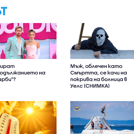
ЪТ
пират
Мъж, облечен като
одължанието на
Смъртта, се качи на
арби"?
покрива на болница в
Уелс (СНИМКА)