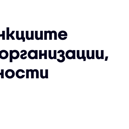
анкциите
организации,
йности