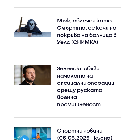
Мъж, облечен като
Смъртта, се качи на
покрива на болница в
Уелс (СНИМКА)
Зеленски обяви
началото на
специални операции
срещу руската
военна
промишленост
Спортни новини
Instagram
Facebook
(06.08.2026 - късна)