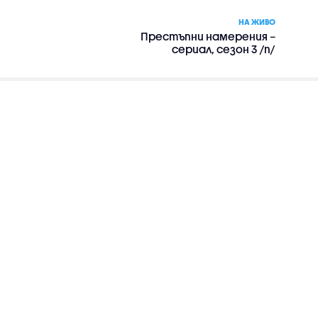
НА ЖИВО
Престъпни намерения –
сериал, сезон 3 /п/