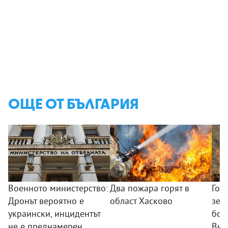
ОЩЕ ОТ БЪЛГАРИЯ
Военното министерство:
Два пожара горят в
Гол
Дронът вероятно е
област Хасково
зем
украински, инцидентът
боб
не е преднамерен
Вис