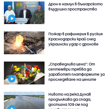
Дрон е нахлул в българското
въздушно пространство
Пожар в рафинерия в руския
Краснодарски край след
украински удар с дронове
„Справедлива цена“: От
септември трябва да
заработят платформите за
проследяване на цените
Нивото на река Дунав
продължава да спада,
достигна 109 см под