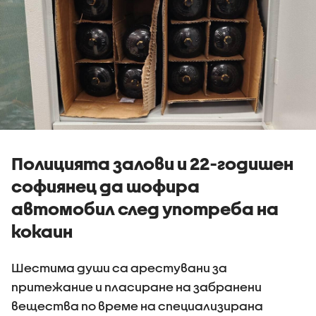
Полицията залови и 22-годишен
софиянец да шофира
автомобил след употреба на
кокаин
Шестима души са арестувани за
притежание и пласиране на забранени
вещества по време на специализирана