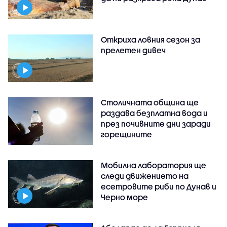
Откриха ловния сезон за
прелетен дивеч
Столичната община ще
раздава безплатна вода и
през почивните дни заради
горещините
Мобилна лаборатория ще
следи движението на
есетровите риби по Дунав и
Черно море