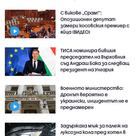
С викове „Срам!“:
Опозиционен депутат
замери косовския премиер с
яйца (ВИДЕО)
ТИСА номинира бившия
председател на Върховния
съд Андраш Бака за следващ
президент на Унгария
Военното министерство:
Дронът вероятно е
украински, инцидентът не е
преднамерен
Задържаха мъж за палеж на
луксозна кола пред хотел в