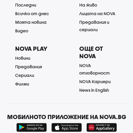
Последни
На живо
Всичко от днес
Лицата на NOVA
Моята новина
Предавания и
сериали
Видео
NOVA PLAY
ОЩЕ ОТ
NOVA
Новини
NOVA
Предавания
отговорност
Сериали
NOVA Кариери
Филми
News in English
МОБИЛНОТО ПРИЛОЖЕНИЕ НА NOVA.BG