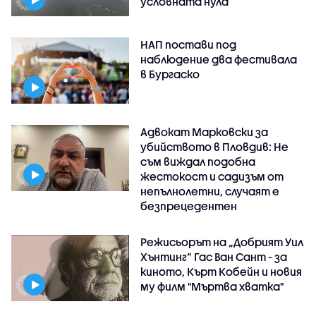
условната нула
НАП постави под
наблюдение два фестивала
в Бургаско
Адвокат Марковски за
убийството в Пловдив: Не
съм виждал подобна
жестокост и садизъм от
непълнолетни, случаят е
безпрецедентен
Режисьорът на „Добрият Уил
Хънтинг“ Гас Ван Сант - за
киното, Кърт Кобейн и новия
му филм "Мъртва хватка"