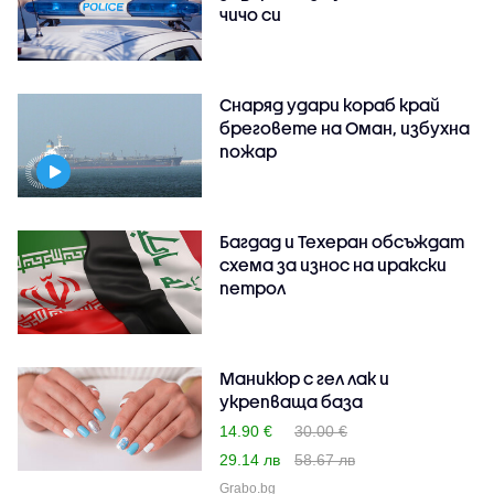
чичо си
Снаряд удари кораб край
бреговете на Оман, избухна
пожар
Багдад и Техеран обсъждат
схема за износ на иракски
петрол
Маникюр с гел лак и
укрепваща база
14.90 €
30.00 €
29.14 лв
58.67 лв
Grabo.bg