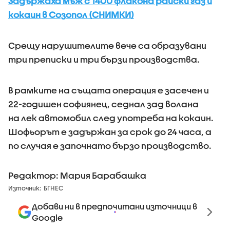
Задържаха мъж с 1400 флакона райски газ и
кокаин в Созопол (СНИМКИ)
Срещу нарушителите вече са образувани
три преписки и три бързи производства.
В рамките на същата операция е засечен и
22-годишен софиянец, седнал зад волана
на лек автомобил след употреба на кокаин.
Шофьорът е задържан за срок до 24 часа, а
по случая е започнато бързо производство.
Редактор: Мария Барабашка
Източник:
БГНЕС
Добави ни в предпочитани източници в
Google