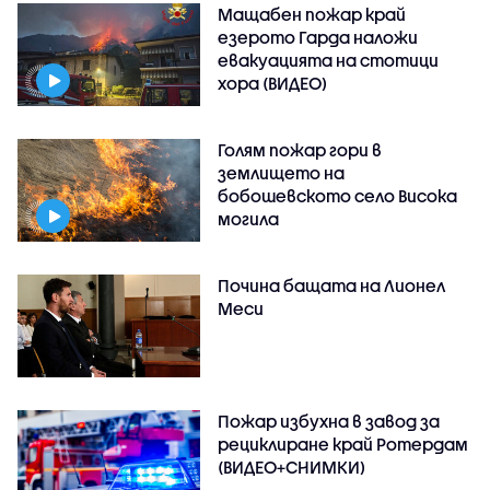
Мащабен пожар край
езерото Гарда наложи
евакуацията на стотици
хора (ВИДЕО)
Голям пожар гори в
землището на
бобошевското село Висока
могила
Почина бащата на Лионел
Меси
Пожар избухна в завод за
рециклиране край Ротердам
(ВИДЕО+СНИМКИ)