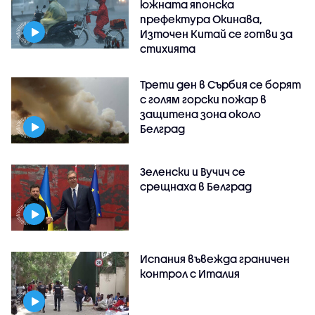
южната японска
префектура Окинава,
Източен Китай се готви за
стихията
Трети ден в Сърбия се борят
с голям горски пожар в
защитена зона около
Белград
Зеленски и Вучич се
срещнаха в Белград
Испания въвежда граничен
контрол с Италия