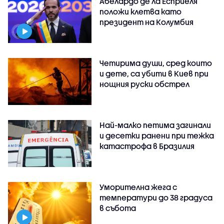
Абелардо де ла Есприеля
положи клетва като
президент на Колумбия
Четирима души, сред които
и дете, са убити в Киев при
нощния руски обстрел
Най-малко петима загинали
и десетки ранени при тежка
катастрофа в Бразилия
Уморителна жега с
температури до 38 градуса
в събота