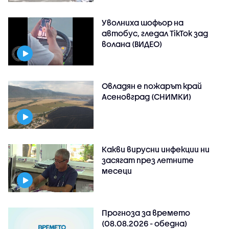
Уволниха шофьор на
автобус, гледал TikTok зад
волана (ВИДЕО)
Овладян е пожарът край
Асеновград (СНИМКИ)
Какви вирусни инфекции ни
засягат през летните
месеци
Прогноза за времето
(08.08.2026 - обедна)