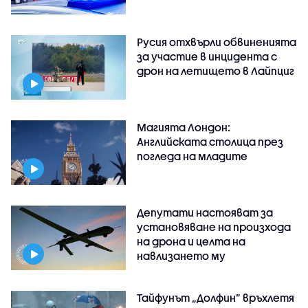
Русия отхвърли обвиненията
за участие в инцидента с
дрон на летището в Лайпциг
Магията Лондон:
Английската столица през
погледа на младите
Депутати настояват за
установяване на произхода
на дрона и целта на
навлизането му
Тайфунът „Долфин” връхлетя