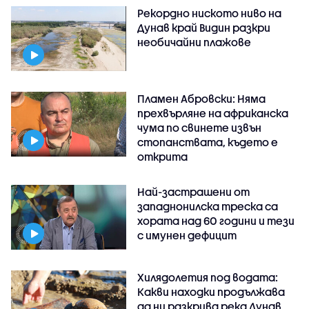
Рекордно ниското ниво на
Дунав край Видин разкри
необичайни плажове
Пламен Абровски: Няма
прехвърляне на африканска
чума по свинете извън
стопанствата, където е
открита
Най-застрашени от
западнонилска треска са
хората над 60 години и тези
с имунен дефицит
Хилядолетия под водата:
Какви находки продължава
да ни разкрива река Дунав