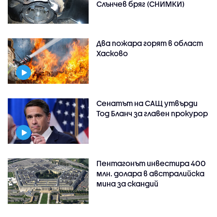
Слънчев бряг (СНИМКИ)
Два пожара горят в област
Хасково
Сенатът на САЩ утвърди
Тод Бланч за главен прокурор
Пентагонът инвестира 400
млн. долара в австралийска
мина за скандий