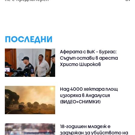
ПОСЛЕДНИ
Аферата с ВиК – Бургас:
Съдът остави в ареста
Христо Широков
Над 4000 хектара площ
изгоряха в Андалусия
(ВИДЕО+СНИМКИ)
18-годишен младеж е
задържан за убийството на