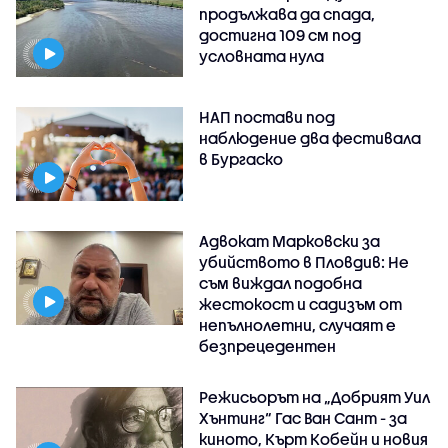
продължава да спада,
достигна 109 см под
условната нула
НАП постави под
наблюдение два фестивала
в Бургаско
Адвокат Марковски за
убийството в Пловдив: Не
съм виждал подобна
жестокост и садизъм от
непълнолетни, случаят е
безпрецедентен
Режисьорът на „Добрият Уил
Хънтинг“ Гас Ван Сант - за
киното, Кърт Кобейн и новия