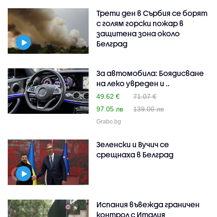
Трети ден в Сърбия се борят
с голям горски пожар в
защитена зона около
Белград
За автомобила: Боядисване
на леко увреден и ..
49.62 €
71.07 €
97.05 лв
139.00 лв
Grabo.bg
Зеленски и Вучич се
срещнаха в Белград
Испания въвежда граничен
контрол с Италия