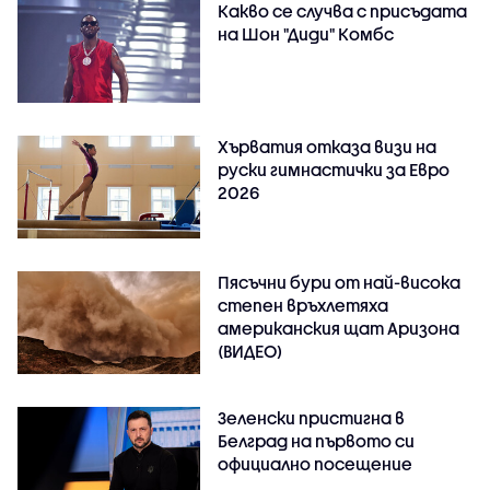
Какво се случва с присъдата
на Шон "Диди" Комбс
Хърватия отказа визи на
руски гимнастички за Евро
2026
Пясъчни бури от най-висока
степен връхлетяха
американския щат Аризона
(ВИДЕО)
Зеленски пристигна в
Белград на първото си
официално посещение