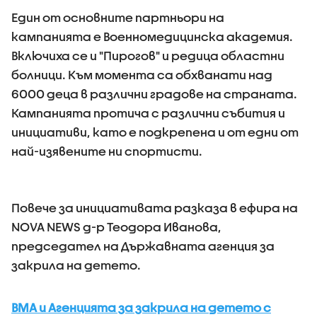
Един от основните партньори на
кампанията е Военномедицинска академия.
Включиха се и "Пирогов" и редица областни
болници. Към момента са обхванати над
6000 деца в различни градове на страната.
Кампанията протича с различни събития и
инициативи, като е подкрепена и от едни от
най-изявените ни спортисти.
Повече за инициативата разказа в ефира на
NOVA NEWS д-р Теодора Иванова,
председател на Държавната агенция за
закрила на детето.
ВМА и Агенцията за закрила на детето с