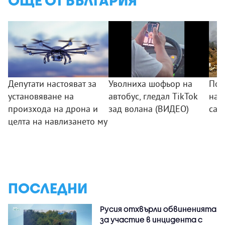
ОЩЕ ОТ БЪЛГАРИЯ
Депутати настояват за
Уволниха шофьор на
Пож
установяване на
автобус, гледал TikTok
на 
произхода на дрона и
зад волана (ВИДЕО)
са 
целта на навлизането му
ПОСЛЕДНИ
Русия отхвърли обвиненията
за участие в инцидента с