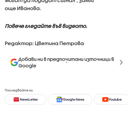
могат да подадат сигнал
”, заяви
още Иванова.
Повече гледайте във видеото.
Редактор: Цветина Петрова
Добави ни в предпочитани източници в
Google
Последвайте ни
NewsLetter
Google News
Youtube