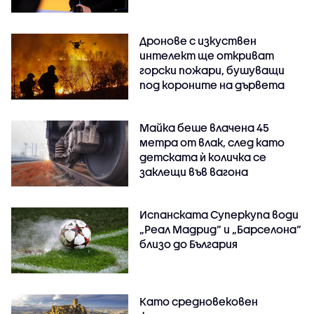
Дронове с изкуствен
интелект ще откриват
горски пожари, бушуващи
под короните на дървета
Майка беше влачена 45
метра от влак, след като
детската ѝ количка се
заклещи във вагона
Испанската Суперкупа води
„Реал Мадрид“ и „Барселона“
близо до България
Като средновековен