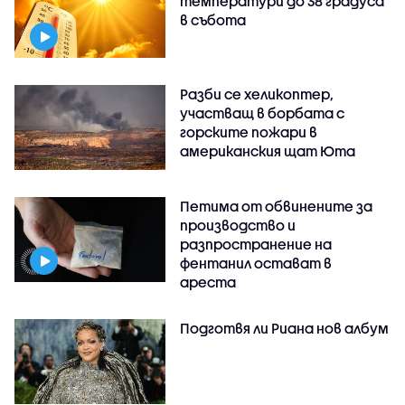
температури до 38 градуса
в събота
Разби се хеликоптер,
участващ в борбата с
горските пожари в
американския щат Юта
Петима от обвинените за
производство и
разпространение на
фентанил остават в
ареста
Подготвя ли Риана нов албум