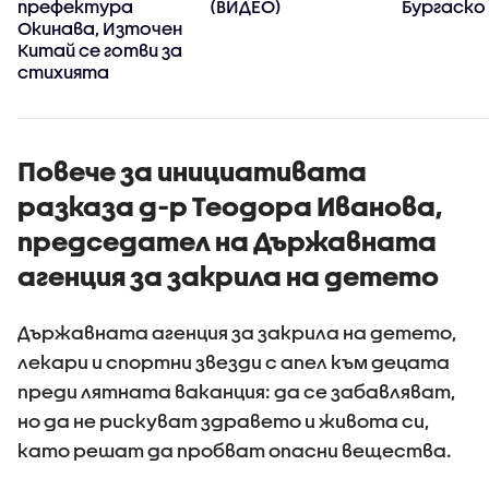
префектура
(ВИДЕО)
Бургаско
Окинава, Източен
Китай се готви за
стихията
Повече за инициативата
разказа д-р Теодора Иванова,
председател на Държавната
агенция за закрила на детето
Държавната агенция за закрила на детето,
лекари и спортни звезди с апел към децата
преди лятната ваканция: да се забавляват,
но да не рискуват здравето и живота си,
като решат да пробват опасни вещества.