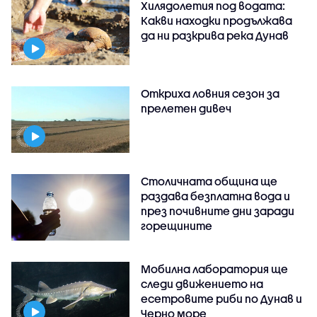
Хилядолетия под водата:
Какви находки продължава
да ни разкрива река Дунав
Откриха ловния сезон за
прелетен дивеч
Столичната община ще
раздава безплатна вода и
през почивните дни заради
горещините
Мобилна лаборатория ще
следи движението на
есетровите риби по Дунав и
Черно море