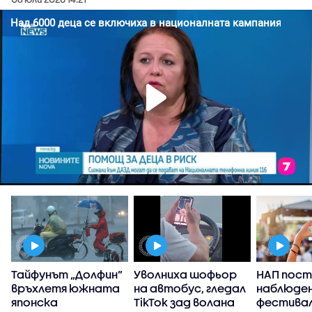
Тайфунът „Долфин”
Уволниха шофьор
НАП пост
връхлетя южната
на автобус, гледал
наблюден
японска
TikTok зад волана
фестивал