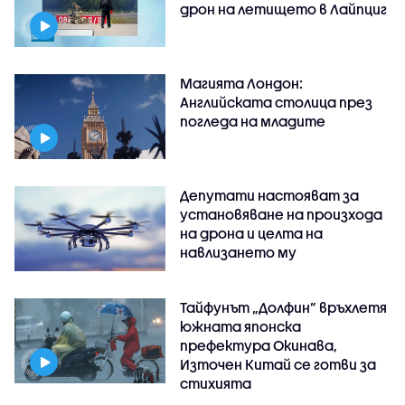
дрон на летището в Лайпциг
Магията Лондон:
Английската столица през
погледа на младите
Депутати настояват за
установяване на произхода
на дрона и целта на
навлизането му
Тайфунът „Долфин” връхлетя
южната японска
префектура Окинава,
Източен Китай се готви за
стихията