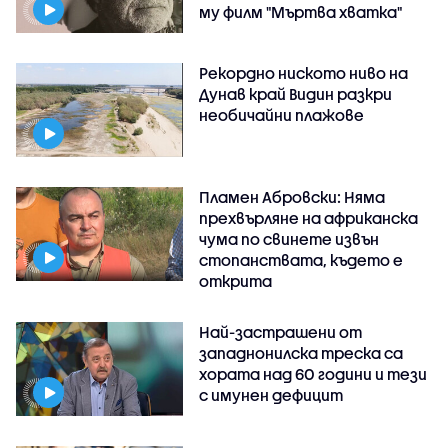
му филм "Мъртва хватка"
Рекордно ниското ниво на
Дунав край Видин разкри
необичайни плажове
Пламен Абровски: Няма
прехвърляне на африканска
чума по свинете извън
стопанствата, където е
открита
Най-застрашени от
западнонилска треска са
хората над 60 години и тези
с имунен дефицит