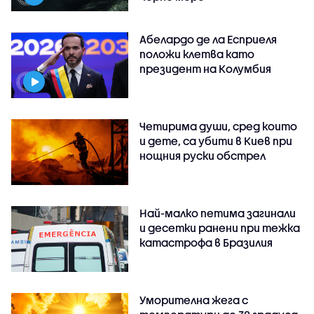
Абелардо де ла Есприеля
положи клетва като
президент на Колумбия
Четирима души, сред които
и дете, са убити в Киев при
нощния руски обстрел
Най-малко петима загинали
и десетки ранени при тежка
катастрофа в Бразилия
Уморителна жега с