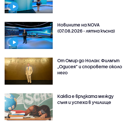
Новините на NOVA
(07.08.2026 - лятна късна)
От Омир до Нолан: Филмът
„Одисея” и споровете около
него
Каква е връзката между
съня и успеха в училище