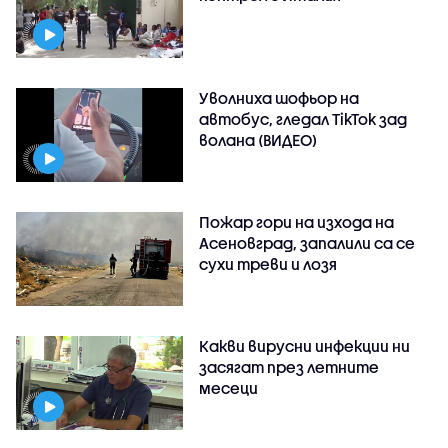
Уволниха шофьор на
автобус, гледал TikTok зад
волана (ВИДЕО)
Пожар гори на изхода на
Асеновград, запалили са се
сухи треви и лозя
Какви вирусни инфекции ни
засягат през летните
месеци