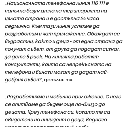
„
Националната телефонна линия 116 111 е
напълно безплатна на територията на
цялата страна и е достъпна 24 часа
седмично. Към тази линия успяхме да
разработим и чат приложение. Обаждат се
възрастни, както и деца - от една страна да
получат съвет, от друга да подадат сигнал
за дете в риск. На линията работят
консултанти, които са непрекъснато на
телефона и винаги могат да дадат най-
добрия съвет
”, допълни тя.
„
Разработихме и мобилно приложение. С него
се опитваме да бъдем още по-близо до
децата. Чрез телефона си, когато те са
свидетели на инцидент с деца, веднага