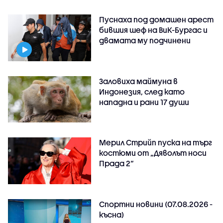
Пуснаха под домашен арест
бившия шеф на ВиК-Бургас и
двамата му подчинени
Заловиха маймуна в
Индонезия, след като
нападна и рани 17 души
Мерил Стрийп пуска на търг
костюми от „Дяволът носи
Прада 2“
Спортни новини (07.08.2026 -
късна)