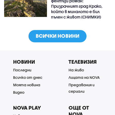
фентъзи роман:
Призрачният град Крако,
който в миналото е бил
пълен с живот (СНИМКИ)
ВСИЧКИ НОВИНИ
НОВИНИ
ТЕЛЕВИЗИЯ
Последни
На живо
Всичко от днес
Лицата на NOVA
Моята новина
Предавания и
сериали
Видео
NOVA PLAY
ОЩЕ ОТ
NOVA