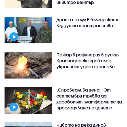
инвитро център
Дрон е нахлул в българското
въздушно пространство
Пожар в рафинерия в руския
Краснодарски край след
украински удар с дронове
„Справедлива цена“: От
септември трябва да
заработят платформите за
проследяване на цените
Нивото на река Дунав