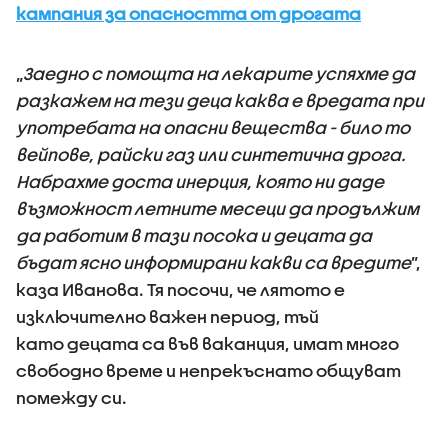
кампания за опасността от дрогата
„
Заедно с помощта на лекарите успяхме да
разкажем на тези деца каква е вредата при
употребата на опасни вещества - било то
вейпове, райски газ или синтетична дрога.
Набрахме доста инерция, която ни даде
възможност летните месеци да продължим
да работим в тази посока и децата да
бъдат ясно информирани какви са вредите
”,
каза Иванова. Тя посочи, че лятото е
изключително важен период, тъй
като децата са във ваканция, имат много
свободно време и непрекъснато общуват
помежду си.