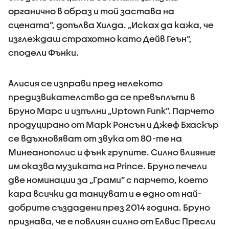
органично в образ и той застава на
сцената“, допълва Хилда. „Исках да кажа, че
изглеждаш страхотно като Дейв Геън“,
сподели Фънки.
Алисия се изправи пред нелекото
предизвикателство да се превъплъти в
Бруно Марс и изпълни „Uptown Funk“. Парчето
продуцирано от Марк Ронсън и Джеф Бхаскър
се вдъхновяват от звука от 80-те на
Минеанополис и фънк групите. Силно влияние
им оказва музиката на Prince. Бруно печели
две номинации за „Грами“ с парчето, което
кара всички да танцуват и е едно от най-
добрите създадени през 2014 година. Бруно
признава, че е повлиян силно от Елвис Пресли