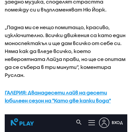
заедно музика, споделят страстта
помежду си и възпламеняват Ню Йорк.
„Падна ми се нещо помитащо, красиво,
изключително. Всички движения са като един
моноспектакъл и ще дам всичко от себе си.
Няма как да влезе всичко, което
невероятната Лайза прави, но ще се опитам
да се събера в три минути“, коментира
Руслан.
ГАЛЕРИЯ: Дванадесети лайв на десети
юбилеен сезон на "Като две капки вода"