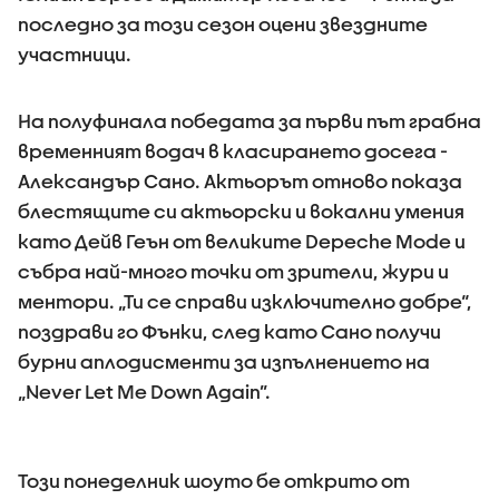
последно за този сезон оцени звездните
участници.
На полуфинала победата за първи път грабна
временният водач в класирането досега -
Александър Сано. Актьорът отново показа
блестящите си актьорски и вокални умения
като Дейв Геън от великите Depeche Mode и
събра най-много точки от зрители, жури и
ментори. „Ти се справи изключително добре“,
поздрави го Фънки, след като Сано получи
бурни аплодисменти за изпълнението на
„Never Let Me Down Again”.
Този понеделник шоуто бе открито от