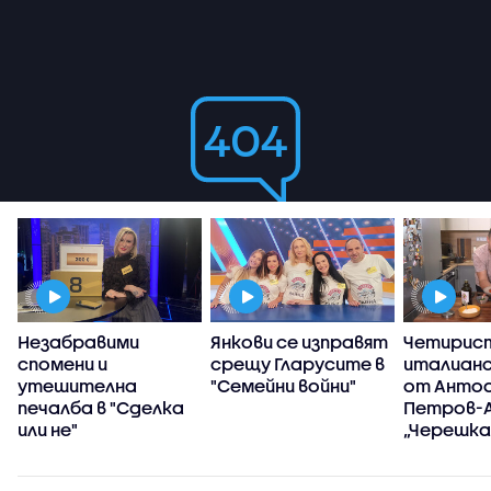
Незабравими
Янкови се изправят
Четирис
спомени и
срещу Гларусите в
италианс
утешителна
"Семейни войни"
от Анто
печалба в "Сделка
Петров-А
или не"
„Черешка
тортат