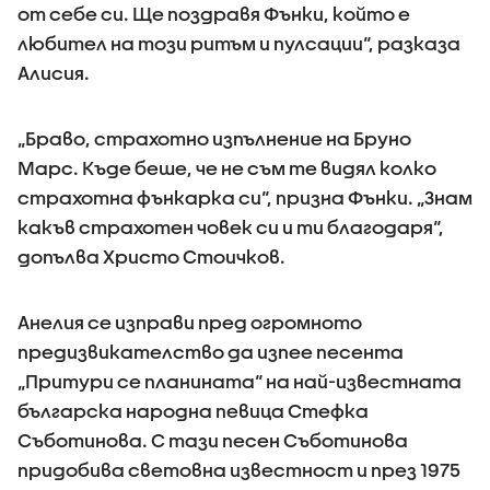
от себе си. Ще поздравя Фънки, който е
любител на този ритъм и пулсации“, разказа
Алисия.
„Браво, страхотно изпълнение на Бруно
Марс. Къде беше, че не съм те видял колко
страхотна фънкарка си“, призна Фънки. „Знам
какъв страхотен човек си и ти благодаря“,
допълва Христо Стоичков.
Анелия се изправи пред огромното
предизвикателство да изпее песента
„Притури се планината“ на най-известната
българска народна певица Стефка
Съботинова. С тази песен Съботинова
придобива световна известност и през 1975