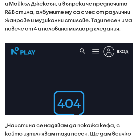
и Майкъл Джексън, и въпреки че предпочита
R&B стила, албумите му са смес от различни
жанрове и музикални стилове. Тази песен има
повече от 4 и половина милиард гледания.
„Наистина се надявам да покажа кефа, с
който изпълнявам тази песен. Ще дам всичко