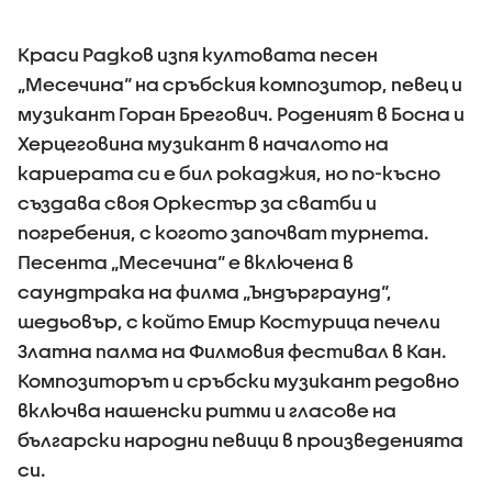
Краси Радков изпя култовата песен
„Месечина“ на сръбския композитор, певец и
музикант Горан Брегович. Роденият в Босна и
Херцеговина музикант в началото на
кариерата си е бил рокаджия, но по-късно
създава своя Оркестър за сватби и
погребения, с когото започват турнета.
Песента „Месечина“ е включена в
саундтрака на филма „Ъндърграунд“,
шедьовър, с който Емир Костурица печели
Златна палма на Филмовия фестивал в Кан.
Композиторът и сръбски музикант редовно
включва нашенски ритми и гласове на
български народни певици в произведенията
си.