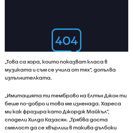
„Това са хора, които показват класа в
музиката и съм се учила от тях“, допълва
изпълнителката.
„Имитацията ти темброво на Елтън Джон ти
беше по-добро и това ме изненада. Хареса
ми как фразира като Джордж Майкъл“,
сподели Хилда Казасян. „Трябва доста
смелост да се хвърлиш в такива дълбоки