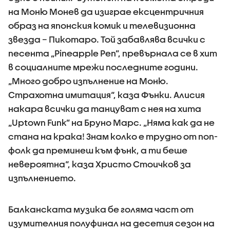
на Моню Монев да изиграе ексцентричния
образ на японския комик и телевизионна
звезда – Пикотаро. Той забавлява всички с
песента „Pineapple Pen”, превърнала се в хит
в социалните мрежи последните години.
„Много добро изпълнение на Моню.
Страхотна имитация“, каза Фънки. Алисия
накара всички да танцуват с нея на хита
„Uptown Funk” на Бруно Марс. „Няма как да не
стана на крака! Знам колко е трудно от поп-
фолк да преминеш към фънк, а ти беше
невероятна“, каза Христо Стоичков за
изпълнението.
Балканската музика бе голяма част от
изумителния полуфинал на десетия сезон на