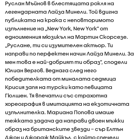
Руслан Мъйнов в блестящата рокля на
легендарната Лайза Минели. Той вдигна
публиката на крака с неповторимото
изпълнение на „New York, New York” от
едноименния мюзикъл на Мартин Скорсезе.
„Руслане, ти си изумителен актьор. Ти
направи по перфектен начин Лайза Минели. За
мен това е най-добрият ти образ“, сподели
Юлиан Вергов. Веднага след него
победителката от миналата седмица
Крисия запя на турски като певицата
Гюлшен. Тя впечатли със страхотна
хореография в имитацията на екзотичната
изпълнителка. Мариана Попова имаше
тежката задача да направи двоен мъжки
образ на британските звезди – сър Елтън
Джон и Джордж Майкъл, с който спечели