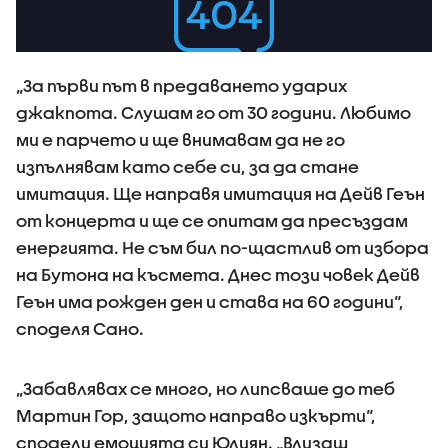
„За първи път в предаването ударих
джакпота. Слушам го от 30 години. Любимо
ми е парчето и ще внимавам да не го
изпълнявам като себе си, за да стане
имитация. Ще направя имитация на Дейв Геън
от концерта и ще се опитам да пресъздам
енергията. Не съм бил по-щастлив от избора
на Бутона на късмета. Днес този човек Дейв
Геън има рожден ден и става на 60 години“,
споделя Сано.
„Забавлявах се много, но липсваше до теб
Мартин Гор, защото направо изкърти“,
сподели емоцията си Юлиян. „Влизаш