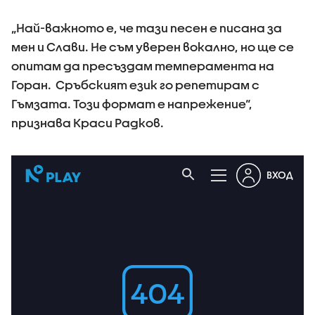
„Най-важното е, че тази песен е писана за
мен и Слави. Не съм уверен вокално, но ще се
опитам да пресъздам темперамента на
Горан. Сръбският език го репетирам с
Гъмзата. Този формат е напрежение“,
признава Краси Радков.