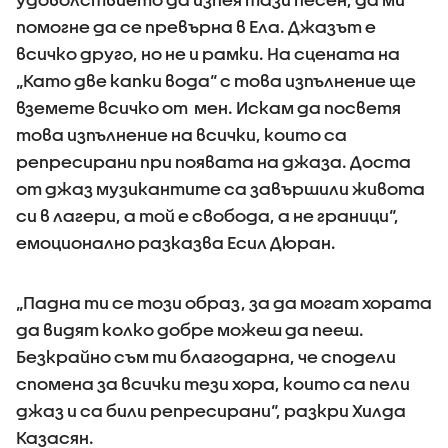
помогне да се превърна в Ела. Джазът е
всичко друго, но не и рамки. На сцената на
„Като две капки вода“ с това изпълнение ще
вземете всичко от мен. Искам да посветя
това изпълнение на всички, които са
репресирани при появата на джаза. Доста
от джаз музикантите са завършили живота
си в лагери, а той е свобода, а не граници“,
емоционално разказва Есил Дюран.
„Падна ти се този образ, за да могат хората
да видят колко добре можеш да пееш.
Безкрайно съм ти благодарна, че сподели
спомена за всички тези хора, които са пели
джаз и са били репресирани“, разкри Хилда
Казасян.