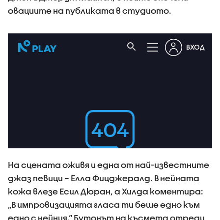
овациите на публиката в студиото.
На сцената оживя и една от най-известните
джаз певици – Елла Фицджералд. В нейната
кожа влезе Есил Дюран, а Хилда коментира:
„В импровизацията гласа ти беше едно към
едно с нейния.“ Бутонът на късмета отреди