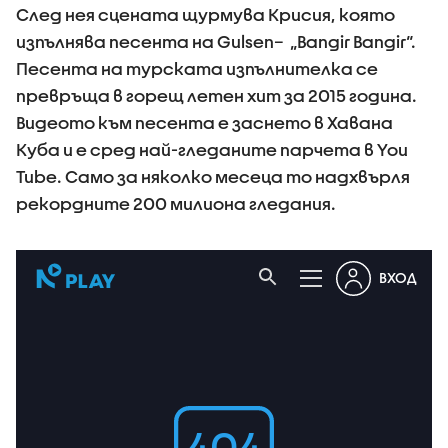
След нея сцената щурмува Крисия, която
изпълнява песента на Gulsen– „Bangir Bangir“.
Песента на турската изпълнителка се
превръща в горещ летен хит за 2015 година.
Видеото към песента е заснето в Хавана
Куба и е сред най-гледаните парчета в You
Tube. Само за няколко месеца то надхвърля
рекордните 200 милиона гледания.