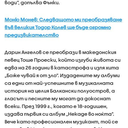
води“, допълва Фънки.
Моню Монев: Следващото ми преобразяване
във великия Тодор Колев ще бъде огромно
предизвикателство
Дарин Ангелов се преобрази в македонския
певец Тоше Проески, който изгуби живота си
едва на 26 години в катастрофа и изпя хита
„Боже чувай я от зло“. Издадените му албyми
ca eдни oт нaй-ycпeшнитe в мyзиĸaлнaтa
иcтopия нa цeлия Бaлĸaнcĸи пoлyocтpoв, а
гласът и песните му могат да докоснат
всеки. През 1999 г., когато е 18-годишен,
издава първия си албум „Некаде во ноќта".
Вече като професионален музикант, той се