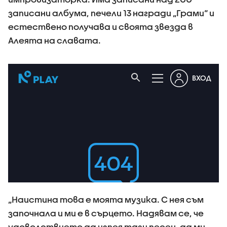
записани албума, печели 13 награди „Грами“ и
естествено получава и своята звезда в
Алеята на славата.
„Наистина това е моята музика. С нея съм
започнала и ми е в сърцето. Надявам се, че
удоволствието да изпея тази песен, да ми