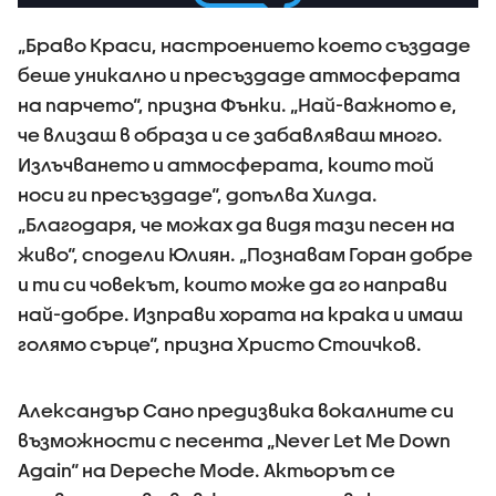
„Браво Краси, настроението което създаде
беше уникално и пресъздаде атмосферата
на парчето“, призна Фънки. „Най-важното е,
че влизаш в образа и се забавляваш много.
Излъчването и атмосферата, които той
носи ги пресъздаде“, допълва Хилда.
„Благодаря, че можах да видя тази песен на
живо“, сподели Юлиян. „Познавам Горан добре
и ти си човекът, които може да го направи
най-добре. Изправи хората на крака и имаш
голямо сърце“, призна Христо Стоичков.
Александър Сано предизвика вокалните си
възможности с песента „Never Let Me Down
Again“ на Depeche Mode. Актьорът се