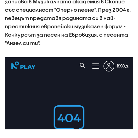
записва в Музикалната академия в Скопие
със специалност "Оперно пеене". През 2004 г.
певецът представя родината си в най-
престижния европейски музикален форум -
Конкурсът за песен на Евровизия, с песента
"Ангел си ти".