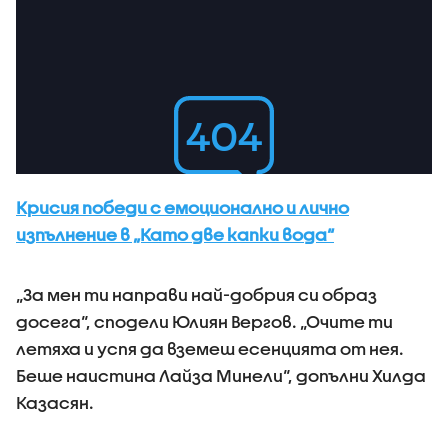
Крисия победи с емоционално и лично
изпълнение в „Като две капки вода“
„За мен ти направи най-добрия си образ
досега“, сподели Юлиян Вергов. „Очите ти
летяха и успя да вземеш есенцията от нея.
Беше наистина Лайза Минели“, допълни Хилда
Казасян.