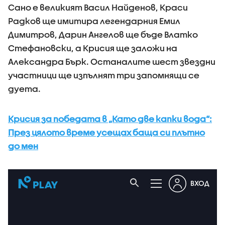
Сано е великият Васил Найденов, Краси
Радков ще имитира легендарния Емил
Димитров, Дарин Ангелов ще бъде Влатко
Стефановски, а Крисия ще заложи на
Александра Бърк. Останалите шест звездни
участници ще изпълнят три запомнящи се
дуета.
Крисия за победата в „Като две капки вода“:
През цялото време усещах баща си плътно
до мен