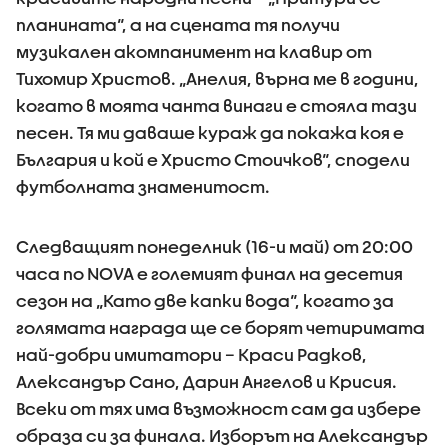
планината“, а на сцената тя получи
музикален акомпанимент на клавир от
Тихомир Христов. „Анелия, върна ме в години,
когато в моята чанта винаги е стояла тази
песен. Тя ми даваше кураж да покажа коя е
България и кой е Христо Стоичков“, сподели
футболната знаменитост.
Следващият понеделник (16-и май) от 20:00
часа по NOVA е големият финал на десетия
сезон на „Като две капки вода“, когато за
голямата награда ще се борят четиримата
най-добри имитатори – Краси Радков,
Александър Сано, Дарин Ангелов и Крисия.
Всеки от тях има възможност сам да избере
образа си за финала. Изборът на Александър