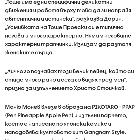
„Тоше има едни специфични деликатни
движения и работя върху това да ги направя
автентични и истински“, разказва Дарин.
„Усмивката на Тоше Проески си е типично
негова и много характерна. Нямам неговите
характерни трапчинки. Излизам да разтопя
женските сърца.“
„Лично го познавах този велик певец, който си
отиде много рано и сега го видях пред мен“,
призна за изпълнението Христо Стоичков.
Моню Монев влезе в образа на PIKOTARO - PPAP
(Pen Pineapple Apple Pen) и изпълни парчето,
което е написано по японски комикс и
наподобява култовото хит Gangnam Style.