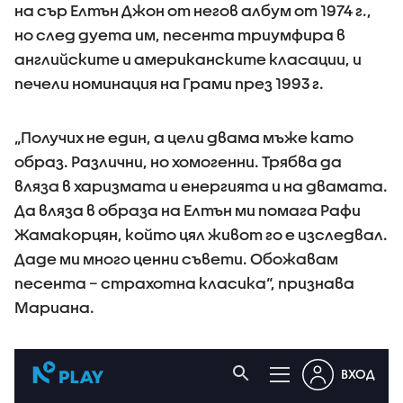
на сър Елтън Джон от негов албум от 1974 г.,
но след дуета им, песента триумфира в
английските и американските класации, и
печели номинация на Грами през 1993 г.
„Получих не един, а цели двама мъже като
образ. Различни, но хомогенни. Трябва да
вляза в харизмата и енергията и на двамата.
Да вляза в образа на Елтън ми помага Рафи
Жамакорцян, който цял живот го е изследвал.
Даде ми много ценни съвети. Обожавам
песента – страхотна класика“, признава
Мариана.