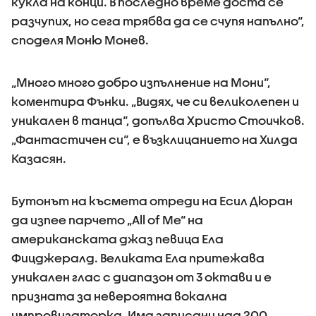
кукла на конци. В последно време доста се
разчупих, но сега трябва да се счупя напълно“,
споделя Моню Монев.
„Много много добро изпълнение на Мони“,
коментира Фънки. „Видях, че си великолепен и
уникален в танца“, допълва Христо Стоичков.
„Фантастичен си“, е възклицанието на Хилда
Казасян.
Бутонът на късмета отреди на Есил Дюран
да изпее парчето „All of Me“ на
американската джаз певица Ела
Фицджералд. Великата Ела притежава
уникален глас с диапазон от 3 октави и е
призната за невероятна вокална
импровизаторка. Има записани над 200