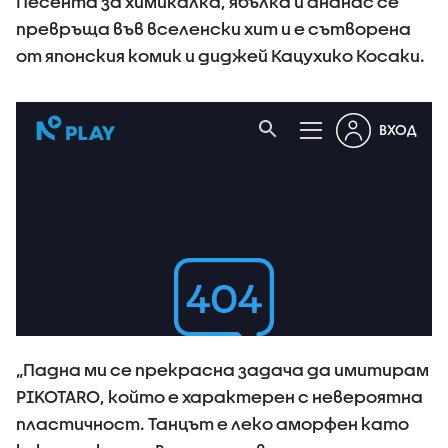
Песента за химикалка, ябълка и ананас се
превръща във вселенски хит и е сътворена
от японския комик и диджей Кацухико Косаки.
„Падна ми се прекрасна задача да имитирам
PIKOTARO, който е характерен с невероятна
пластичност. Танцът е леко аморфен като