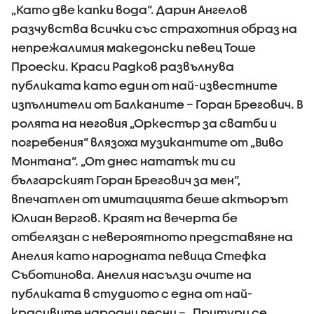
„Като две капки вода“. Дарин Ангелов
разчувства всички със страхотния образ на
непрежалимия македонски певец Тоше
Проески. Краси Радков развълнува
публиката като един от най-известните
изпълнители от Балканите – Горан Брегович. В
ролята на неговия „Оркестър за сватби и
погребения“ влязоха музикантите от „Виво
Монтана“. „От днес нататък ти си
българският Горан Брегович за мен“,
впечатлен от имитацията беше актьорът
Юлиан Вергов. Краят на вечерта бе
отбелязан с невероятното представяне на
Анелия като народната певица Стефка
Съботинова. Анелия насълзи очите на
публиката в студиото с една от най-
красивите народни песни – „Притури се