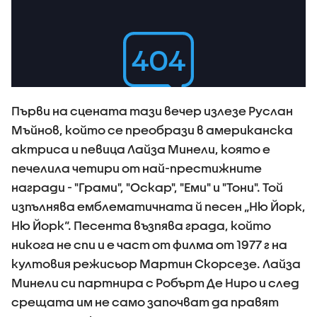
Първи на сцената тази вечер излезе Руслан
Мъйнов, който се преобрази в американска
актриса и певица Лайза Минели, която е
печелила четири от най-престижните
награди - "Грами", "Оскар", "Еми" и "Тони". Той
изпълнява емблематичната й песен „Ню Йорк,
Ню Йорк“. Песента възпява града, който
никога не спи и е част от филма от 1977 г на
култовия режисьор Мартин Скорсезе. Лайза
Минели си партнира с Робърт Де Ниро и след
срещата им не само започват да правят