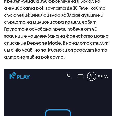
превъплъщава във фронтмена и вокал на
английската рок групата Дейв Геън, който
със специфичния си глас завладя душите и
сърцата на милиони хора по целия свят.
Групата е основана преди повече от 40
години и е наименувана на френското модно
списание Depeche Mode. В началото стилът
им е ню уейв, но по-късно ги определят като
алтернативна рок група.