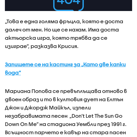
„Това е една голяма фръцла, която е доста
далеч от мен. Но ще се нахам. Има доста
актьорска игра, която трябва да се
изиграе“, разказва Крисия.
Запишете се на кастинг за „Като две капки
вода“
Мариана Попова се превъплъщава отново в
двоен образ и то в култовия дует на Елтън
Джон и Джордж Майкъл, изпели
незабравимата песен „Don‘t Let The Sun Go
Down On Me“ на стадиона Уембли през 1991 г.
Всъщност парчето е кавър на стара пасен