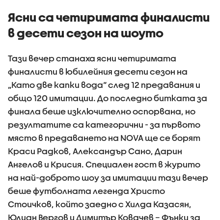
Ясни са четиримата финалисти
в десети сезон на шоуто
Тази вечер станаха ясни четиримата
финалисти в юбилейния десети сезон на
„Като две капки вода“ след 12 предавания и
общо 120 имитации. До последно битката за
финала беше изключително оспорвана, но
резултатите са категорични - за първото
място в предаването на NOVA ще се борят
Краси Радков, Александър Сано, Дарин
Ангелов и Крисия. Специален гост в журито
на най-доброто шоу за имитации тази вечер
беше футболната легенда Христо
Стоичков, който заедно с Хилда Казасян,
Юлиан Вергов и Димитър Ковачев – Фънки за