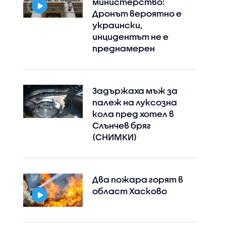
министерство:
Дронът вероятно е
украински,
инцидентът не е
преднамерен
Задържаха мъж за
палеж на луксозна
кола пред хотел в
Слънчев бряг
(СНИМКИ)
Два пожара горят в
област Хасково