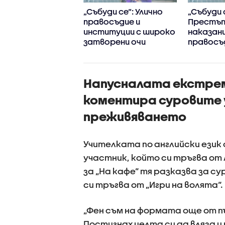
ви се изправят
„Събуди се“: Улично
„Събуди 
у Гларусите в
правосъдие и
Престъп
ейни войни"
институции с широко
наказани
затворени очи
правосъ
децата 
превърна
Напусналата екстре
коментира суровите у
преживяването
Учителката по английски ези
участник, който си тръгва о
за „На кафе“ тя разказва за с
си тръгва от „Игри на волята“.
„Фен съм на формата още от пъ
Постигнах целта си да вляза и