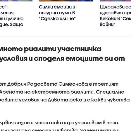
се“:
Силни емоции и
Щурачеви с
ления,
сигурна сума в
изправят с
я и улично
"Сделка или не"
Янкови в "Се
дие. Защо
войни"
се
ха в убийци?
мното риалити участничка
словия и споделя емоциите си от
к от Добрич Радосвета Симеонова е третият
т Арената на екстремното риалити. Специално
уровите условия на Дивата река и с какви чувства
рвия сезон и много исках да участвам в него.
 излизам със смесени чувства. За мен имаше и