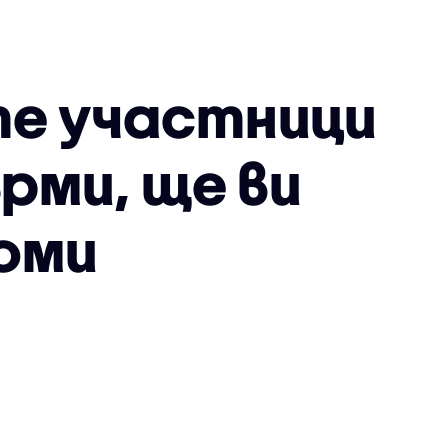
е участници
ърми, ще ви
коми