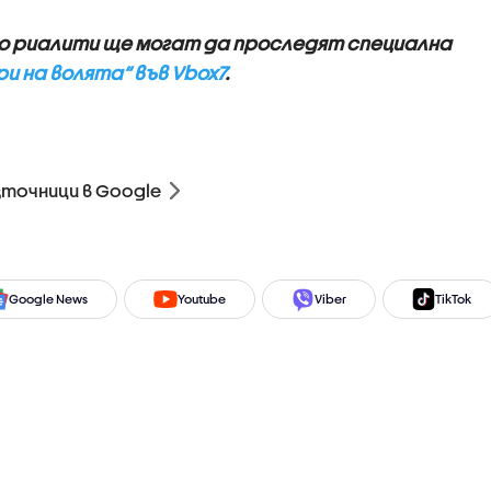
 риалити ще могат да проследят специална
ри на волята“ във Vbox7
.
зточници в Google
Google News
Youtube
Viber
TikTok