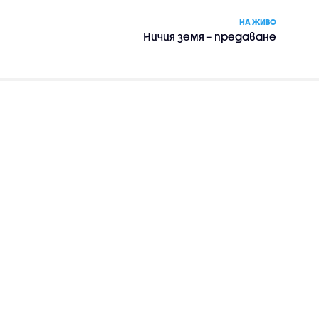
НА ЖИВО
Ничия земя – предаване