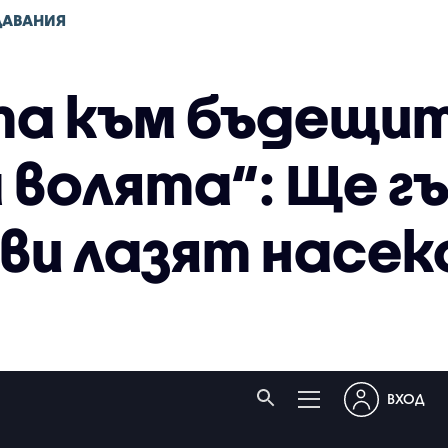
ДАВАНИЯ
а към бъдещит
а волята“: Ще г
 ви лазят насе