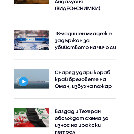
Андалусия
(ВИДЕО+СНИМКИ)
18-годишен младеж е
задържан за
убийството на чичо си
Снаряд удари кораб
край бреговете на
Оман, избухна пожар
Багдад и Техеран
обсъждат схема за
износ на иракски
петрол