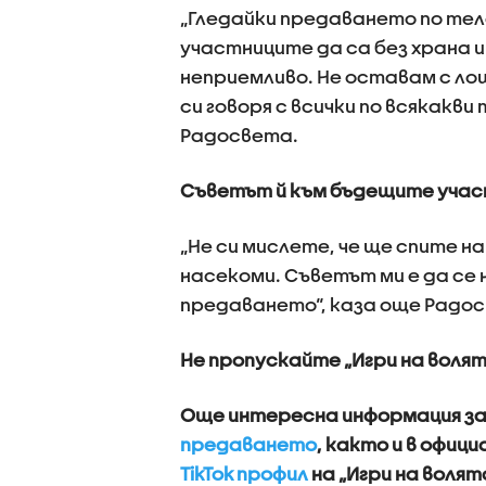
„Гледайки предаването по тел
участниците да са без храна и 
неприемливо. Не оставам с ло
си говоря с всички по всякакви
Радосвета.
Съветът й към бъдещите участ
„Не си мислете, че ще спите на
насекоми. Съветът ми е да се
предаването“, каза още Радо
Не пропускайте „Игри на волят
Още интересна информация за 
предаването
, както и в офиц
TikTok профил
на „Игри на волята