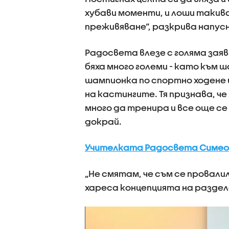
хубави моменти, и лоши такив
преживяване“, разкрива напус
Радосвета влезе с голяма заяв
бяха много големи - като към
шампионка по спортно ходене
на кастингите. Тя признава, ч
много да тренира и все още се
докрай.
Учителката Радосвета Симеоно
„Не смятам, че съм се провалил
хареса концепцията на раздел