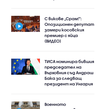
С викове „Срам!“:
Опозиционен депутат
замери косовския
премиер с яйца
(ВИДЕО)
ТИСА номинира бившия
председател на
Върховния съд Андраш
Бака за следващ
президент на Унгария
Военното