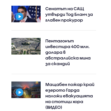
Сенатът на САЩ
утвърди Тод Бланч за
главен прокурор
Пентагонът
инвестира 400 млн.
долара в
австралийска мина
за скандий
Instagram
Facebook
Мащабен пожар край
езерото Гарда
наложи евакуацията
на стотици хора
(ВИДЕО)