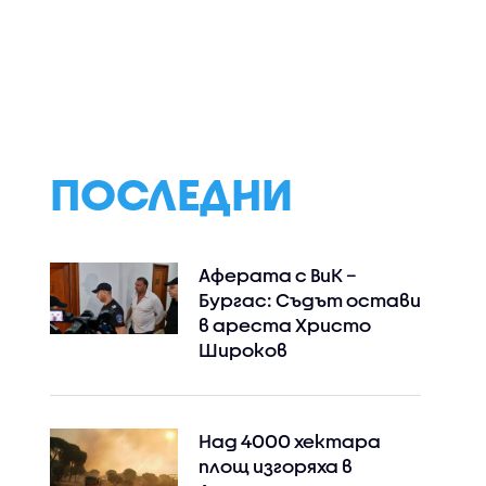
е
Зелена вечеря с
Незабравими сп
рещу
пресни сезонни
и утешителна
мейни
зеленчуци от
печалба в "Сделк
Станимир Гъмов в
не"
„Черешката на
тортата“
ПОСЛЕДНИ
Аферата с ВиК –
Бургас: Съдът остави
в ареста Христо
Широков
Над 4000 хектара
площ изгоряха в