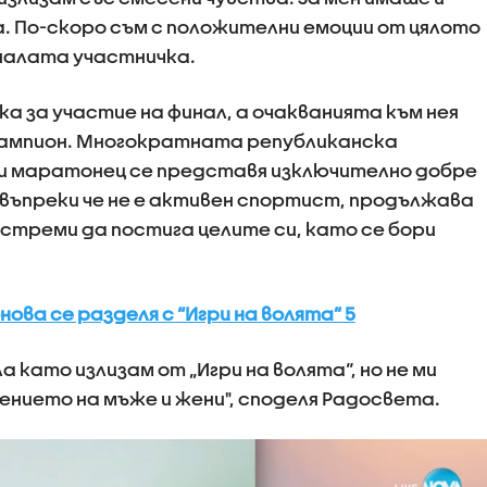
а. По-скоро съм с положителни емоции от цялото
налата участничка.
ка за участие на финал, а очакванията към нея
 шампион. Многократната републиканска
 и маратонец се представя изключително добре
е въпреки че не е активен спортист, продължава
 стреми да постига целите си, като се бори
ва се разделя с “Игри на волята” 5
а като излизам от „Игри на волята“, но не ми
ението на мъже и жени", споделя Радосвета.