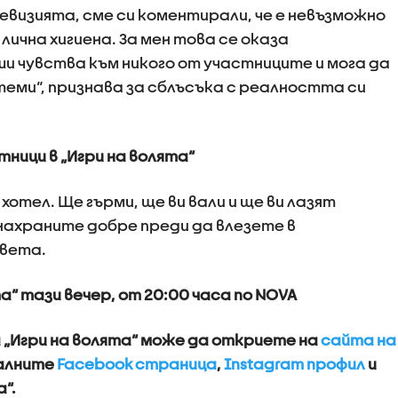
евизията, сме си коментирали, че е невъзможно
лична хигиена. За мен това се оказа
ши чувства към никого от участниците и мога да
 теми“, признава за сблъсъка с реалността си
ници в „Игри на волята“
 хотел. Ще гърми, ще ви вали и ще ви лазят
 нахраните добре преди да влезете в
света.
а“ тази вечер, от 20:00 часа по NOVA
„Игри на волята“ може да откриете на
сайта на
иалните
Facebook страница
,
Instagram профил
и
“.