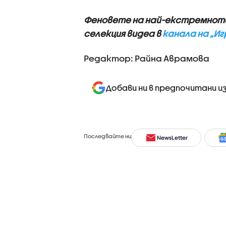
Феновете на най-екстремното
селекция видеа в
канала на „Иг
Редактор: Райна Аврамова
Добави ни в предпочитани и
Последвайте ни
NewsLetter