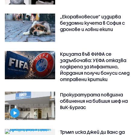
„Екоравновесие“ издирва
бездомни кучета в София с
дронове и ловни екипи
Кризата във ФИФА се
задълбочава: УЕФА отказва
подкрепа за Инфантино,
Йордания получи бонуси след
отправени критики
Прокуратурата повдигна
обвинения на бившия шеф на
ВиК-Бургас
Тръмп иска Джей Ди Ванс да