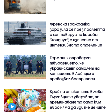
Френска гражданка,
заразила се през пролетта
с хантавирус на кораба
"Хондиус", е изписана от
интензивното отделение
Германия опроверга
твърдението, че
украинският самолет на
летището в Лайпциг е
превозвал боеприпаси
Край на етикетите в лева:
Търговците уверяват, че
преминаването само към
евро няма да вдигне цените