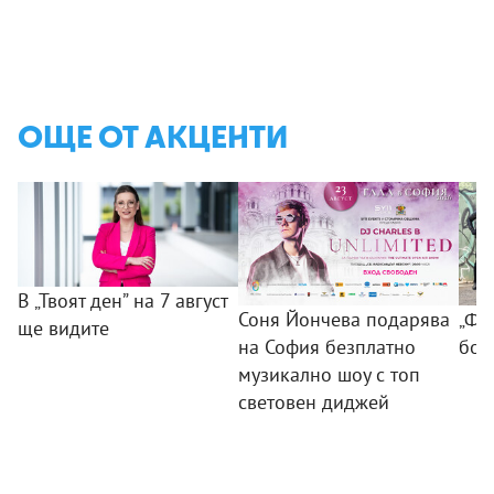
ОЩЕ ОТ АКЦЕНТИ
В „Твоят ден” на 7 август
Соня Йончева подарява
„ФБ
ще видите
на София безплатно
бом
музикално шоу с топ
световен диджей