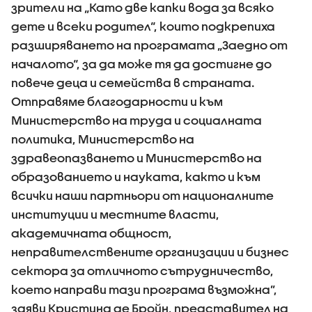
зрители на „Като две капки вода за всяко
дете и всеки родител“, които подкрепиха
разширяването на програмата „Заедно от
началото“, за да може тя да достигне до
повече деца и семейства в страната.
Отправяме благодарности и към
Министерство на труда и социалната
политика, Министерство на
здравеопазването и Министерство на
образованието и науката, както и към
всички наши партньори от националните
институции и местните власти,
академичната общност,
неправителствените организации и бизнес
сектора за отличното сътрудничество,
което направи тази програма възможна”,
заяви Кристина де Бройн, представител на