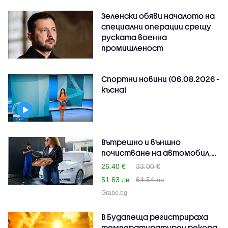
Зеленски обяви началото на
специални операции срещу
руската военна
промишленост
Спортни новини (06.08.2026 -
късна)
Вътрешно и външно
почистване на автомобил,
п..
26.40 €
33.00 €
51.63 лв
64.54 лв
Grabo.bg
В Будапеща регистрираха
температуратурен рекорд