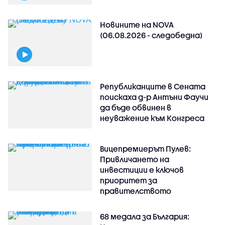
Новините на NOVA
(06.08.2026 - следобедна)
Републиканците в Сената
поискаха д-р Антъни Фаучи
да бъде обвинен в
неуважение към Конгреса
Вицепремиерът Пулев:
Привличането на
инвестиции е ключов
приоритет за
правителството
68 медала за България: