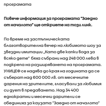
програмата
Повече информация за програмата “Заедно
от началото” ще откриете на този линк.
По време на застъпническата
благотворителна вечер на любимото шоу за
звездни имитации „Като две капки вода за
всяко дете“ бяха събрани над 248 000 лева в
подкрепа на разширяването на програмата.
УНИЦЕФ се надява до края на годината да се
съберат над 600 000 лв. от месечните
дарения на зрителите, гласували за любимия
си дует в предаването. Над 34 400
еднократни и месечни дарители се
обединиха за каузата “Заедно от началото”