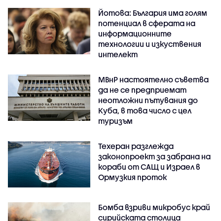
Йотова: България има голям
потенциал в сферата на
информационните
технологии и изкуствения
интелект
МВнР настоятелно съветва
да не се предприемат
неотложни пътувания до
Куба, в това число с цел
туризъм
Техеран разглежда
законопроект за забрана на
кораби от САЩ и Израел в
Ормузкия проток
Бомба взриви микробус край
сирийската столица