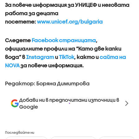
За повече информация за УНИЦЕФ и неговата
работа за децата
посетете:
www.unicef.org/bulgaria
Следете
Facebook страницата
,
официалните профили на “Като две капки
вода” в
Instagram
и
TikTok
, както и
сайта на
NOVA
за повече информация.
Редактор: Боряна Димитрова
Добави ни в предпочитани източници в
Google
Последвайте ни