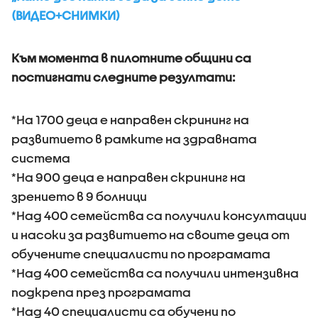
(ВИДЕО+СНИМКИ)
Към момента в пилотните общини са
постигнати следните резултати:
*На 1700 деца е направен скрининг на
развитието в рамките на здравната
система
*На 900 деца е направен скрининг на
зрението в 9 болници
*Над 400 семейства са получили консултации
и насоки за развитието на своите деца от
обучените специалисти по програмата
*Над 400 семейства са получили интензивна
подкрепа през програмата
*Над 40 специалисти са обучени по