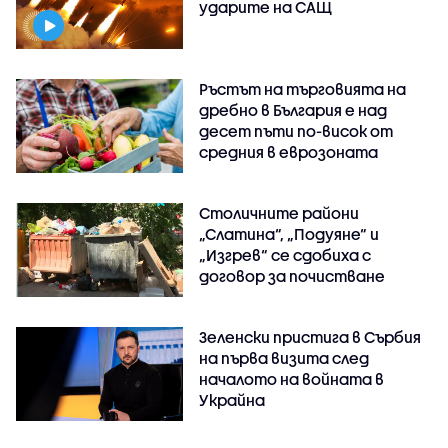
ударите на САЩ
Ръстът на търговията на
дребно в България е над
десет пъти по-висок от
средния в еврозоната
Столичните райони
„Слатина“, „Подуяне“ и
„Изгрев“ се сдобиха с
договор за почистване
Зеленски пристига в Сърбия
на първа визита след
началото на войната в
Украйна