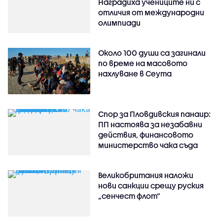
Наградиха учениците ни с
отличия от международни
олимпиади
Около 100 души са загинали
по време на масовото
нахлуване в Сеута
Спор за Пловдивския панаир:
ПП настоява за незабавни
действия, финансовото
министерство чака съда
Великобритания наложи
нови санкции срещу руския
„сенчест флот“