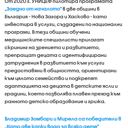
От 2020 г. УНИЦЕФ пилотира програмата
„Заедно от началото“
в две общини в
България - Нова Загора и Хасково - като
инвестира в услуги, създадени по национални
програми. В тези общини обучени
медицинските специалисти прилагат
скрининг на зрението и развитието,
препращат децата с идентифицирани
затруднения в развитието към услуги
предоставяни в общността, ориентирани
към цялото семейство и подкрепят
адаптацията на децата в детските ясли и
градини, което позволява плавен преход към
ранното детско образование и грижа.
Владимир Зомбори и Мирела са победители в
„Като две капки вода за всяко дете“