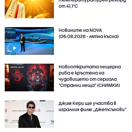
от 41,1°C
Новините на NOVA
(06.08.2026 - лятна късна)
Новооткритата пещерна
риба е кръстена на
чудовището от сериала
"Странни неща" (СНИМКИ)
Джим Кери ще участва в
игралния филм „Джетсънови“