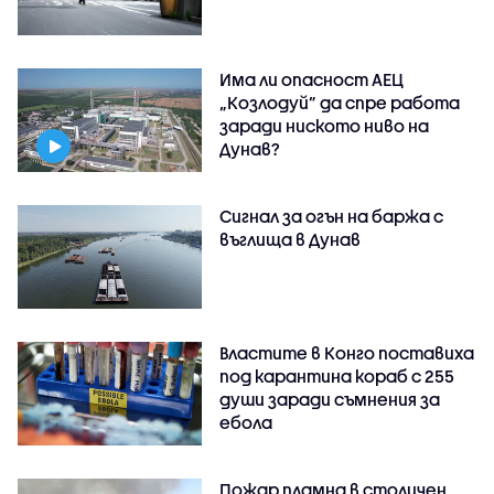
Има ли опасност АЕЦ
„Козлодуй” да спре работа
заради ниското ниво на
Дунав?
Сигнал за огън на баржа с
въглища в Дунав
Властите в Конго поставиха
под карантина кораб с 255
души заради съмнения за
ебола
Пожар пламна в столичен