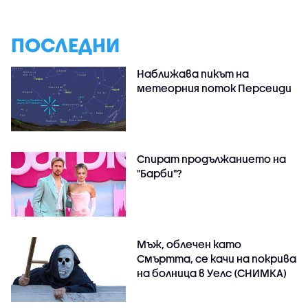
ПОСЛЕДНИ
Наближава пикът на
метеорния поток Персеиди
Спират продължанието на
"Барби"?
Мъж, облечен като
Смъртта, се качи на покрива
на болница в Уелс (СНИМКА)