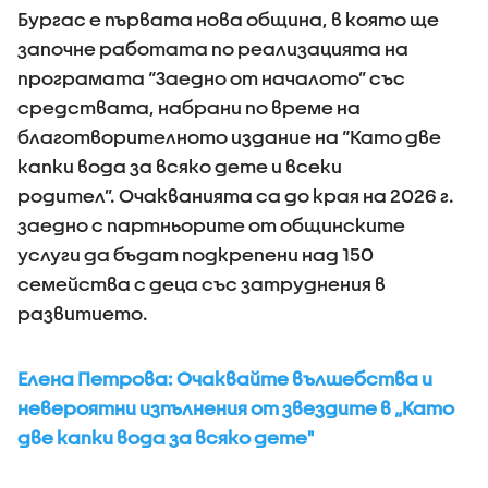
Бургас е първата нова община, в която ще
започне работата по реализацията на
програмата “Заедно от началото” със
средствата, набрани по време на
благотворителното издание на “Като две
капки вода за всяко дете и всеки
родител”. Очакванията са до края на 2026 г.
заедно с партньорите от общинските
услуги да бъдат подкрепени над 150
семейства с деца със затруднения в
развитието.
Елена Петрова: Очаквайте вълшебства и
невероятни изпълнения от звездите в „Като
две капки вода за всяко дете"