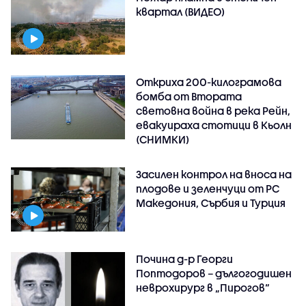
квартал (ВИДЕО)
Откриха 200-килограмова
бомба от Втората
световна война в река Рейн,
евакуираха стотици в Кьолн
(СНИМКИ)
Засилен контрол на вноса на
плодове и зеленчуци от РС
Македония, Сърбия и Турция
Почина д-р Георги
Поптодоров – дългогодишен
неврохирург в „Пирогов“