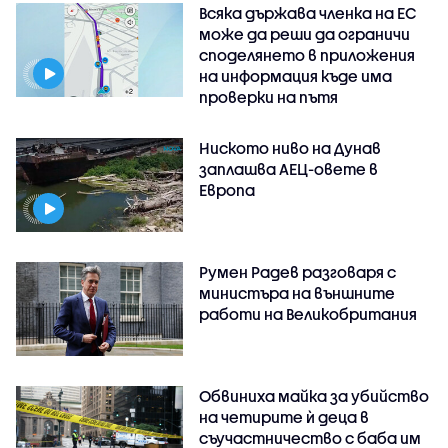
Всяка държава членка на ЕС
може да реши да ограничи
споделянето в приложения
на информация къде има
проверки на пътя
Ниското ниво на Дунав
заплашва АЕЦ-овете в
Европа
Румен Радев разговаря с
министъра на външните
работи на Великобритания
Обвиниха майка за убийство
на четирите ѝ деца в
съучастничество с баба им