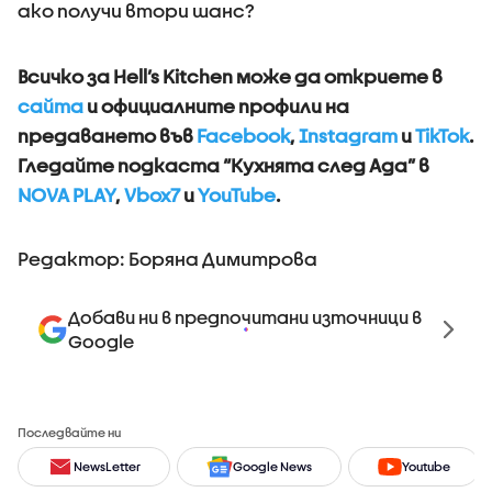
ако получи втори шанс?
Всичко за Hell’s Kitchen може да откриете в
сайта
и официалните профили на
предаването във
Facebook
,
Instagram
и
TikTok
.
Гледайте подкаста “Кухнята след Ада” в
NOVA PLAY
,
Vbox7
и
YouTube
.
Редактор: Боряна Димитрова
Добави ни в предпочитани източници в
Google
Последвайте ни
NewsLetter
Google News
Youtube