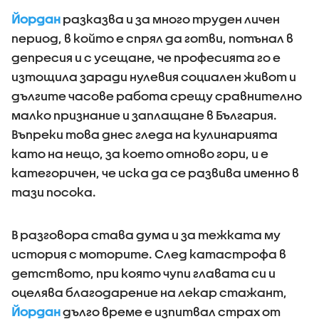
Йордан
разказва и за много труден личен
период, в който е спрял да готви, потънал в
депресия и с усещане, че професията го е
изтощила заради нулевия социален живот и
дългите часове работа срещу сравнително
малко признание и заплащане в България.
Въпреки това днес гледа на кулинарията
като на нещо, за което отново гори, и е
категоричен, че иска да се развива именно в
тази посока.
В разговора става дума и за тежката му
история с моторите. След катастрофа в
детството, при която чупи главата си и
оцелява благодарение на лекар стажант,
Йордан
дълго време е изпитвал страх от