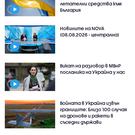
летателни средства към
България
Новините на NOVA
(08.08.2026 - централна)
Викат на разговор в МВнР
посланика на Украйна у нас
Войната в Украйна извън
границите: Близо 100 случая
на дронове и ракети в
съседни държави