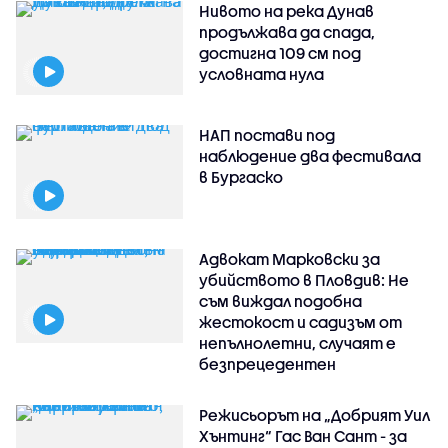
Нивото на река Дунав
продължава да спада,
достигна 109 см под
условната нула
НАП постави под
наблюдение два фестивала
в Бургаско
Адвокат Марковски за
убийството в Пловдив: Не
съм виждал подобна
жестокост и садизъм от
непълнолетни, случаят е
безпрецедентен
Режисьорът на „Добрият Уил
Хънтинг“ Гас Ван Сант - за