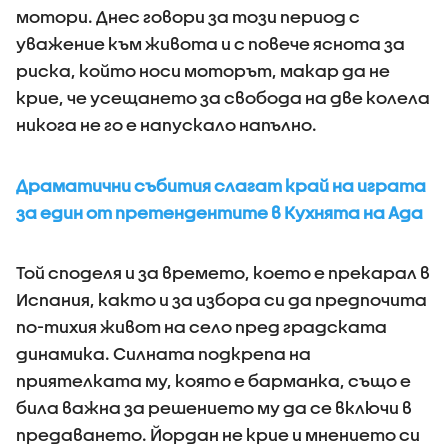
мотори. Днес говори за този период с
уважение към живота и с повече яснота за
риска, който носи моторът, макар да не
крие, че усещането за свобода на две колела
никога не го е напускало напълно.
Драматични събития слагат край на играта
за един от претендентите в Кухнята на Ада
Той споделя и за времето, което е прекарал в
Испания, както и за избора си да предпочита
по-тихия живот на село пред градската
динамика. Силната подкрепа на
приятелката му, която е барманка, също е
била важна за решението му да се включи в
предаването. Йордан не крие и мнението си