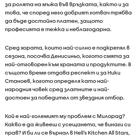
за ролята на мъжа във връзката, както и за
това, че според него добрият готвач трябва
да бъде достойно платен, защото
професията е тежка и неблагодарна.
Сред хората, които най-силно е подкрепял в
сезона, посочва Денисиньо, когото смята за
най-отговорен към храната и продуктите. В
същото време отдава респект и за Ники
Станоев, когото определя като най-
народния човек сред златните и най-
достоен за победител от звездния отбор.
Кой е най-големият му проблем с Милорад?
Какво е да живееш с усещането, че винаги си
прав? И би ли се върнал в Hell’s Kitchen All Stars,