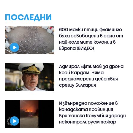
ПОСЛЕДНИ
600 малки птици фламинго
бяха освободени в една от
най-големите колонии в
Европа (ВИДЕО)
Адмирал Ефтимов за дрона
край Кардам: Няма
преднамерени действия
срещу България
Извънредно положение в
канадската провинция
Британска Колумбия заради
неконтролируем пожар