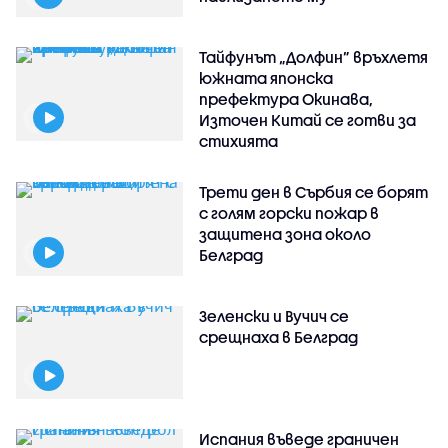
Тайфунът „Долфин” връхлетя
южната японска
префектура Окинава,
Източен Китай се готви за
стихията
Трети ден в Сърбия се борят
с голям горски пожар в
защитена зона около
Белград
Зеленски и Вучич се
срещнаха в Белград
Испания въведе граничен