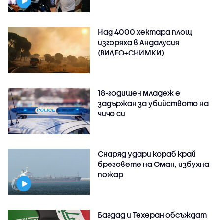
Над 4000 хектара площ
изгоряха в Андалусия
(ВИДЕО+СНИМКИ)
18-годишен младеж е
задържан за убийството на
чичо си
Снаряд удари кораб край
бреговете на Оман, избухна
пожар
Багдад и Техеран обсъждат