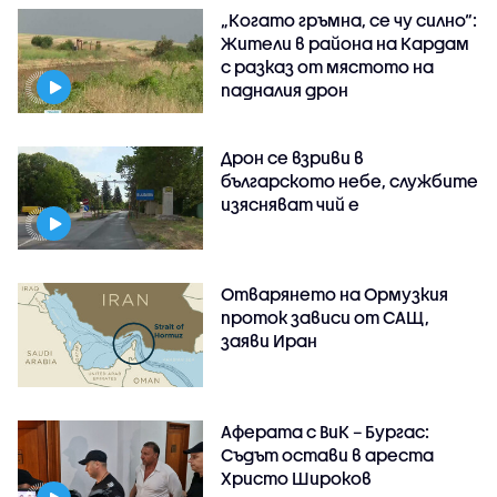
„Когато гръмна, се чу силно“:
Жители в района на Кардам
с разказ от мястото на
падналия дрон
Дрон се взриви в
българското небе, службите
изясняват чий е
Отварянето на Ормузкия
проток зависи от САЩ,
заяви Иран
Аферата с ВиК – Бургас:
Съдът остави в ареста
Христо Широков