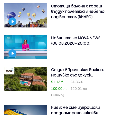
Стотици балони с горещ
въздух полетяха в небето
над Бристол (ВИДЕО)
Новините на NOVA NEWS
(08.08.2026 - 20:00)
Отдих в Троянския Балкан:
Нощувка със закуск..
51.13 €
61.36 €
100.00 лв
120.01 лв
Grabo.bg
Киев: Не сме изпращали
преднамерено никакви