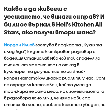
Какво е да живееш с
усещането, че винаги си прав? И
би ли се върнал в Hell’s Kitchen All
Stars, ако получи втори шанс?
Йордан Илиев
гостува в подкаста „Кухнята
след Ада“, където в откровен разговор с
водещия Станислав Иванов той споделя за
пътя си от моментите на отказ в
кулинарията до участието си в най-
напрегнатото кулинарно риалити у нас. Сам
се определя като човек, който умее да
транжира не само месо, но и големи егота, а
в разговора ясно личи, че няма навик да
отстъпва лесно, особено когато е убеден, че