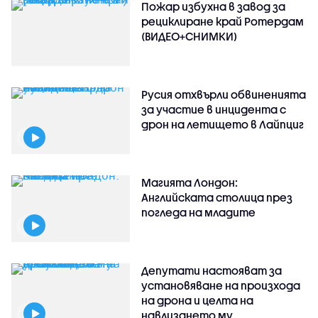
Пожар избухна в завод за
рециклиране край Ротердам
(ВИДЕО+СНИМКИ)
Русия отхвърли обвиненията
за участие в инцидента с
дрон на летището в Лайпциг
Магията Лондон:
Английската столица през
погледа на младите
Депутати настояват за
установяване на произхода
на дрона и целта на
навлизането му