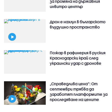
за промяна на държавния
инвитро център
Дрон е нахлул в българското
въздушно пространство
Пожар в рафинерия в руския
Краснодарски край след
украински удар с дронове
„Справедлива цена“: От
септември трябва да
заработят платформите за
проследяване на цените