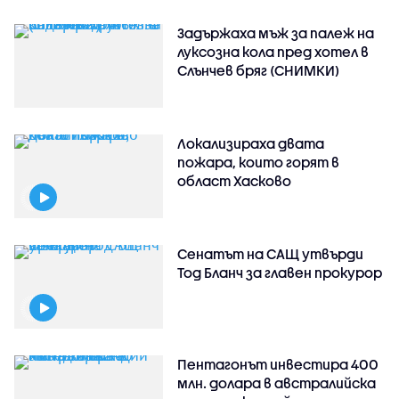
Задържаха мъж за палеж на
луксозна кола пред хотел в
Слънчев бряг (СНИМКИ)
Локализираха двата
пожара, които горят в
област Хасково
Сенатът на САЩ утвърди
Тод Бланч за главен прокурор
Пентагонът инвестира 400
млн. долара в австралийска