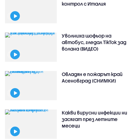
контрол с Италия
Уволниха шофьор на
автобус, гледал TikTok зад
волана (ВИДЕО)
Овладян е пожарът край
Асеновград (СНИМКИ)
Какви вирусни инфекции ни
засягат през летните
месеци