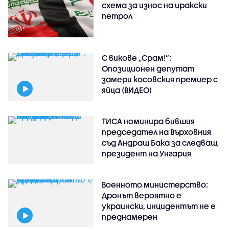
схема за износ на иракски
петрол
С викове „Срам!“:
Опозиционен депутат
замери косовския премиер с
яйца (ВИДЕО)
ТИСА номинира бившия
председател на Върховния
съд Андраш Бака за следващ
президент на Унгария
Военното министерство:
Дронът вероятно е
украински, инцидентът не е
преднамерен