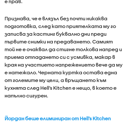
е прав.
Признава, че е влязъл без почти никаква
подготовка, след като приятелката му го
записва за кастинг буквално дни преди
първите снимки на предаването. Самият
той не е очаквал да стигне толкова напред и
приема отпадането си с усмивка, макар в
края на участието напрежението вече да му
е натежало. Черната куртка остава една
от големите му цели, а връщането към
кухнята след Hell’s Kitchen е нещо, в което е
напълно сигурен.
Йордан беше елиминиран от Hell’s Kitchen