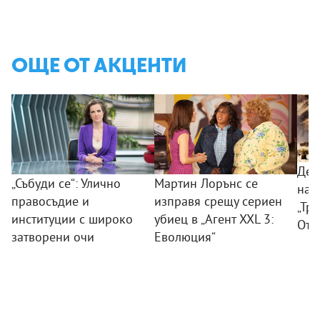
ОЩЕ ОТ АКЦЕНТИ
Дес
„Събуди се“: Улично
Мартин Лорънс се
на 
правосъдие и
изправя срещу сериен
„Тр
институции с широко
убиец в „Агент XXL 3:
Отм
затворени очи
Еволюция“