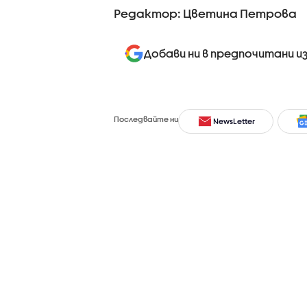
Редактор: Цветина Петрова
Добави ни в предпочитани и
Последвайте ни
NewsLetter