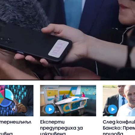
интернешънъл
Експерти
След конфли
предупредиха за
Банско: Пре
сивна
изкривена
призова