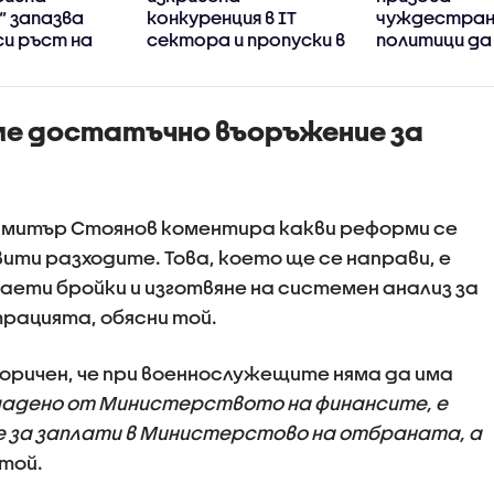
“ запазва
конкуренция в IT
чуждестра
си ръст на
сектора и пропуски в
политици да
 през
киберсигурността
прибързват 
100 дни
на държавата
оценките за
ние
аме достатъчно въоръжение за
митър Стоянов коментира какви реформи се
ити разходите. Това, което ще се направи, е
ети бройки и изготвяне на системен анализ за
ацията, обясни той.
ричен, че при военнослужещите няма да има
ададено от Министерството на финансите, е
е за заплати в Министерстово на отбраната, а
 той.