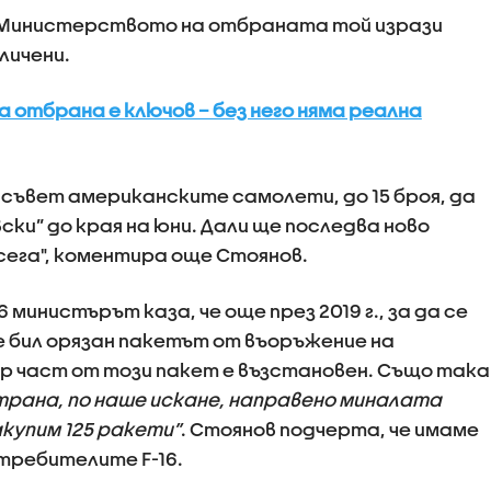
 Министерството на отбраната той изрази
личени.
 отбрана е ключов – без него няма реална
съвет американските самолети, до 15 броя, да
ки” до края на юни. Дали ще последва ново
тсега", коментира още Стоянов.
 министърът каза, че още през 2019 г., за да се
 бил орязан пакетът от въоръжение на
р част от този пакет е възстановен. Също така
рана, по наше искане, направено миналата
купим 125 ракети”
. Стоянов подчерта, че имаме
требителите F-16.