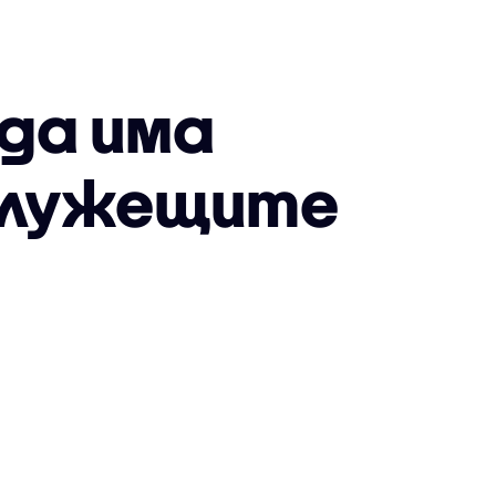
да има
служещите