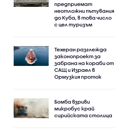
предприемат
неотложни пътувания
до Куба, в това число
с цел туризъм
Техеран разглежда
законопроект за
забрана на кораби от
САЩ и Израел в
Ормузкия проток
Бомба взриви
микробус край
сирийската столица