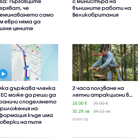
ва: Търговците
с министъра на
еряват, че
външните работи на
еминаването само
Великобритания
м евро няма да
игне цените
яка държава членка
2 часа ползване на
 ЕС може да реши да
летни атракциони в
раничи споделянето
Advent..
16.00 €
20.00 €
приложения на
31.29 лв
39.12 лв
формация къде има
Grabo.bg
оверки на пътя