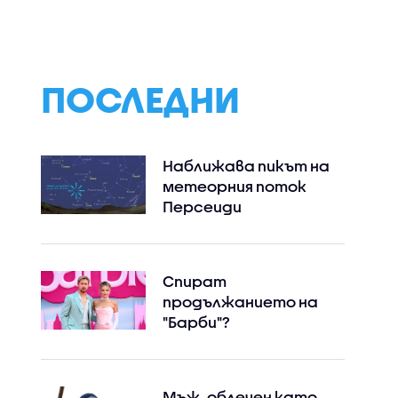
нните
президентската
парк в Добросла
 не
надпревара
с
 България
ПОСЛЕДНИ
Наближава пикът на
метеорния поток
Персеиди
Спират
продължанието на
"Барби"?
Мъж, облечен като