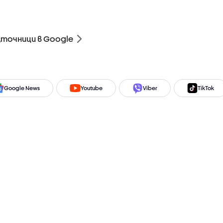
зточници в Google
Google News
Youtube
Viber
TikTok