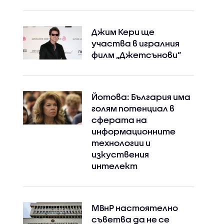
Джим Кери ще
участва в игралния
филм „Джетсънови“
Йотова: България има
голям потенциал в
сферата на
информационните
технологии и
изкуствения
интелект
МВнР настоятелно
съветва да не се