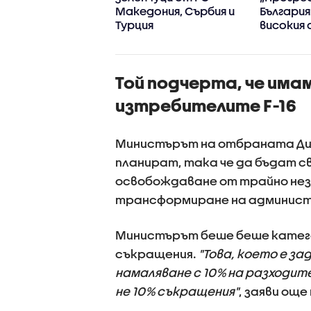
ейство
Македония, Сърбия и
България
Турция
високия 
доверие
първите 
управле
Той подчерта, че им
изтребителите F-16
Министърът на отбраната Ди
планират, така че да бъдат св
освобождаване от трайно неза
трансформиране на администр
Министърът беше беше катего
съкращения.
"Това, което е з
намаляване с 10% на разходит
не 10% съкращения"
, заяви още