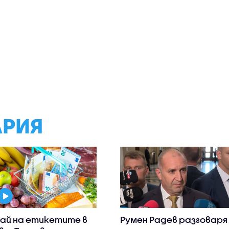
АРИЯ
ай на етикетите в
Румен Радев разговаря