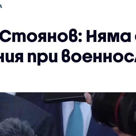
А
Стоянов: Няма 
ия при военно