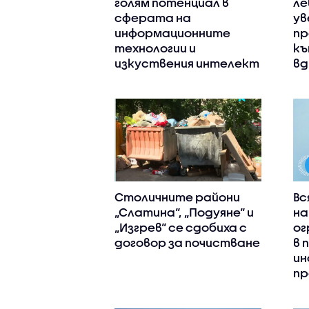
голям потенциал в
ле
сферата на
ув
информационните
пр
технологии и
къ
изкуствения интелект
вд
Столичните райони
Вс
„Слатина“, „Подуяне“ и
на
„Изгрев“ се сдобиха с
ог
договор за почистване
в 
ин
пр