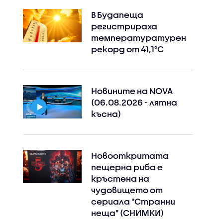
В Будапеща
регистрираха
температуратурен
рекорд от 41,1°C
Instagram
Facebook
Новините на NOVA
(06.08.2026 - лятна
късна)
Новооткритата
пещерна риба е
кръстена на
чудовището от
сериала "Странни
неща" (СНИМКИ)