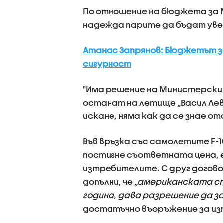
По отношение на бюджета за
надежда парите да бъдат уве
Атанас Запрянов: Бюджетът за
сигурност
"Има решение на Министерски 
останат на летище „Васил Левс
искане, няма как да се знае о
Във връзка със самолетите F-16
постигне съответната цена, е
изтребителите. С друг догово
допълни, че
„американската ст
година, дава разрешение да за
достатъчно въоръжение за из