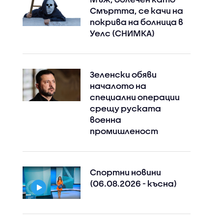
Смъртта, се качи на
покрива на болница в
Уелс (СНИМКА)
Зеленски обяви
началото на
специални операции
срещу руската
военна
промишленост
Спортни новини
(06.08.2026 - късна)