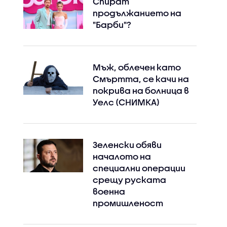
Спират
продължанието на
"Барби"?
Мъж, облечен като
Смъртта, се качи на
покрива на болница в
Уелс (СНИМКА)
Зеленски обяви
началото на
специални операции
срещу руската
Instagram
Facebook
военна
промишленост