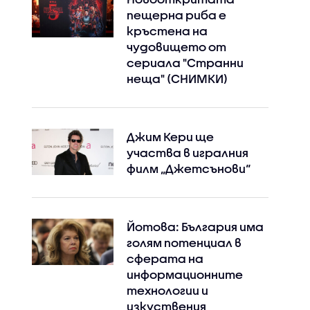
пещерна риба е
кръстена на
чудовището от
сериала "Странни
неща" (СНИМКИ)
Джим Кери ще
участва в игралния
филм „Джетсънови“
Йотова: България има
голям потенциал в
сферата на
информационните
технологии и
изкуствения