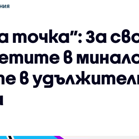
НИЯ
а точка”: За с
тите в миналот
е в удължителн
а