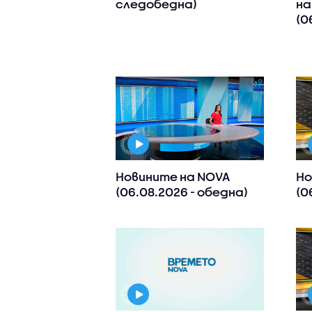
следобедна)
на
(0
Новините на NOVA
Но
(06.08.2026 - обедна)
(0