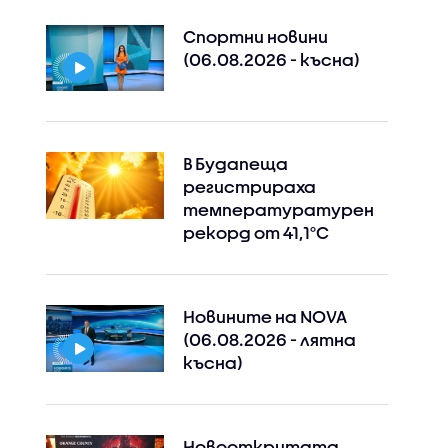
Спортни новини
(06.08.2026 - късна)
В Будапеща
регистрираха
температуратурен
рекорд от 41,1°C
Новините на NOVA
(06.08.2026 - лятна
късна)
Новооткритата