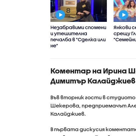
влетворяваща
Незабравими спомени
Янкови с
лба в "Сделка или
и утешителна
срещу Г
печалба в "Сделка или
"Семейни
не"
Коментар на Ирина Ш
Димитър Калайджиев
Във вторник гости в студиото
Шекерова, предприемачът Але
Калайджиев.
В първата дискусия коментато