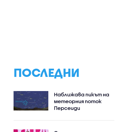
Банкера в
Гларусите се
Кино меню,
не"
изправят срещу
вдъхновено от
Фолклорови в
легендарни филм
"Семейни войни"
творци, от Поли
Недкова в
„Черешката на
тортата“
ПОСЛЕДНИ
Наближава пикът на
метеорния поток
Персеиди