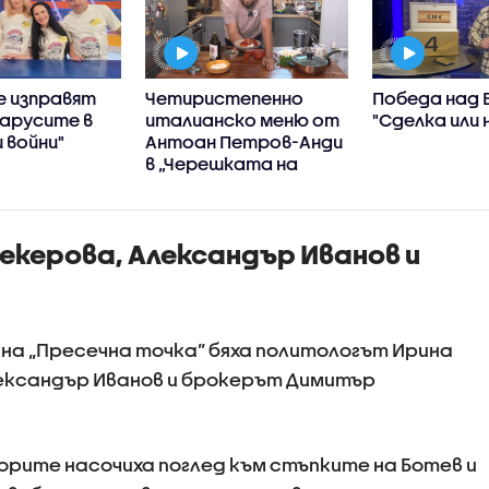
е изправят
Четиристепенно
Победа над 
ларусите в
италианско меню от
"Сделка или 
 войни"
Антоан Петров-Анди
в „Черешката на
тортата“
екерова, Александър Иванов и
 на „Пресечна точка” бяха политологът Ирина
ксандър Иванов и брокерът Димитър
рите насочиха поглед към стъпките на Ботев и