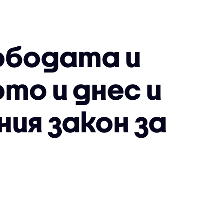
вободата и
о и днес и
ия закон за