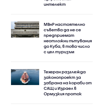
интелект
МВнР настоятелно
съветва да не се
предприемат
неотложни пътувания
до Куба, в това число
с цел туризъм
Техеран разглежда
законопроект за
забрана на кораби от
САЩ и Израел в
Ормузкия проток