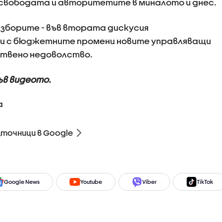
а свободата и авторитетите в миналото и днес.
изборите - във втората дискусия
и с бюджетните промени новите управляващи
ствено недоволство.
ъв видеото.
а
зточници в Google
Google News
Youtube
Viber
TikTok