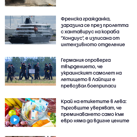
Френска гражданка,
заразила се през пролетта
с хантавирус на кораба
"Хондиус", е изписана от
интензивното отделение
Германия опроверга
твърдението, че
украинският самолет на
летището в Лайпциг е
превозвал боеприпаси
Край на етикетите в лева:
Търговците уверяват, че
преминаването само към
евро няма да вдигне цените