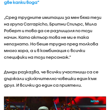
две капки вода“
„Сред трудните имитации за мен бяха тези
на група Carrapicho, Бритни Спиърс, Мила
Роберт и това да се разпищоля по този
начин. Като актьор това не ми е така
непознато. Но беше трудно пред толкова
много хора, а и в комбинация с всички
специфики на този персонаж.“
Дънди разказва, че всички участници са се
държали изключително човешки един към
друг. И всички до един са приятели.