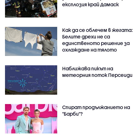
експлозия край Дамаск
Как да се облечем в жегата:
Белите дрехи не са
единственото решение за
охлаждане на тялото
Наближава пикът на
метеорния поток Персеиди
Спират продължанието на
"Барби"?