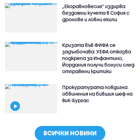
„Екоравновесие“ издирва
бездомни кучета в София с
дронове и ловни екипи
Кризата във ФИФА се
задълбочава: УЕФА отказва
подкрепа за Инфантино,
Йордания получи бонуси след
отправени критики
Прокуратурата повдигна
обвинения на бившия шеф на
ВиК-Бургас
ВСИЧКИ НОВИНИ