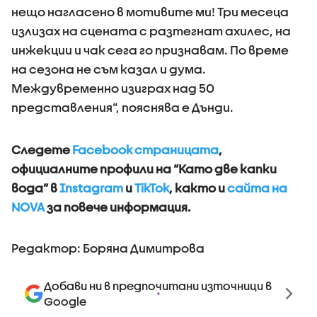
нещо нагласено в мотивите ми! Три месеца
излизах на сцената с разтегнат ахилес, на
инжекции и чак сега го признавам. По време
на сезона не съм казал и дума.
Междувременно изиграх над 50
представления“, пояснява е Дънди.
Следете
Facebook страницата
,
официалните профили на “Като две капки
вода” в
Instagram
и
TikTok
, както и
сайта на
NOVA
за повече информация.
Редактор: Боряна Димитрова
Добави ни в предпочитани източници в
Google