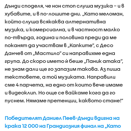
Дънди споделя, че нон стоп слуша музика – и в
хубавите, и в по-лошите дни. „Като меломан,
който слуша всякаква алтернативна
музика, и комерсиална, и в частност малко
по-твърда, година и половина преди да ме
поканят да участвам в „Капките“, с Десо
Данчев от „Мастило“ си направихме една
група. До скоро името ѝ беше „Паник атака“,
не знам дали ще го запазим такова. Аз пиша
текстовете, а той музиката. Направили
сме 4 парчета, на едно от които вече имаме
и видеоклип. Но още се вайкаме кога да го
пуснем. Нямаме претенции, каквото стане!“
Победителят Даниел Пеев-Дънди вдигна на
крака 12 000 на Грандиозния финал на „Като