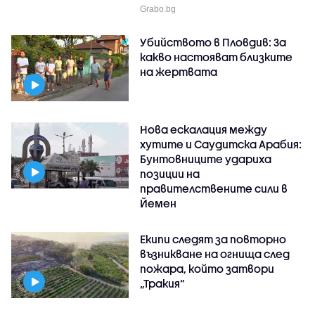
Grabo.bg
Убийството в Пловдив: За
какво настояват близките
на жертвата
Нова ескалация между
хутите и Саудитска Арабия:
Бунтовниците удариха
позиции на
правителствените сили в
Йемен
Екипи следят за повторно
възникване на огнища след
пожара, който затвори
„Тракия“