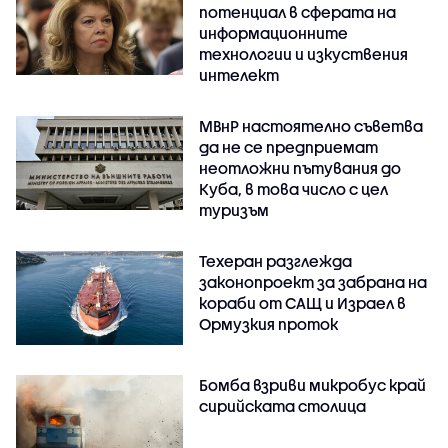
потенциал в сферата на
информационните
технологии и изкуствения
интелект
МВнР настоятелно съветва
да не се предприемат
неотложни пътувания до
Куба, в това число с цел
туризъм
Техеран разглежда
законопроект за забрана на
кораби от САЩ и Израел в
Ормузкия проток
Бомба взриви микробус край
сирийската столица