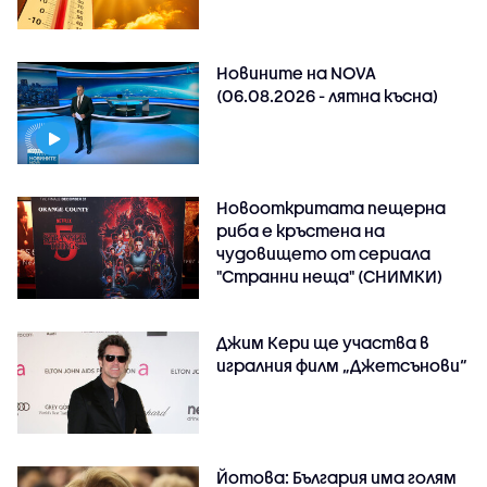
Новините на NOVA
(06.08.2026 - лятна късна)
Новооткритата пещерна
риба е кръстена на
чудовището от сериала
"Странни неща" (СНИМКИ)
Джим Кери ще участва в
игралния филм „Джетсънови“
Йотова: България има голям