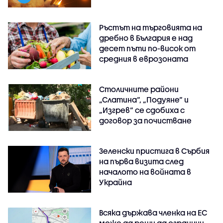
Ръстът на търговията на
дребно в България е над
десет пъти по-висок от
средния в еврозоната
Столичните райони
„Слатина“, „Подуяне“ и
„Изгрев“ се сдобиха с
договор за почистване
Зеленски пристига в Сърбия
на първа визита след
началото на войната в
Украйна
Всяка държава членка на ЕС
може да реши да ограничи