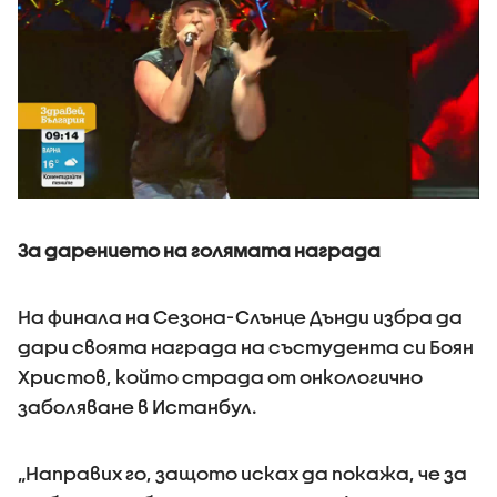
За дарението на голямата награда
На финала на Сезона-Слънце Дънди избра да
дари своята награда на състудента си Боян
Христов, който страда от онкологично
заболяване в Истанбул.
„Направих го, защото исках да покажа, че за