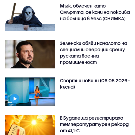
Мъж, облечен като
Смъртта, се качи на покрива
на болница в Уелс (СНИМКА)
Зеленски обяви началото на
специални операции срещу
руската военна
промишленост
Спортни новини (06.08.2026 -
късна)
В Будапеща регистрираха
температуратурен рекорд
от 41,1°C