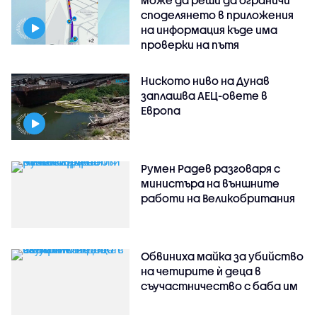
споделянето в приложения
на информация къде има
проверки на пътя
Ниското ниво на Дунав
заплашва АЕЦ-овете в
Европа
Румен Радев разговаря с
министъра на външните
работи на Великобритания
Обвиниха майка за убийство
на четирите ѝ деца в
съучастничество с баба им