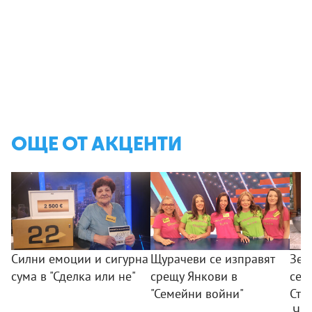
ОЩЕ ОТ АКЦЕНТИ
Силни емоции и сигурна
Щурачеви се изправят
Зел
сума в "Сделка или не"
срещу Янкови в
сез
"Семейни войни"
Ста
„Че