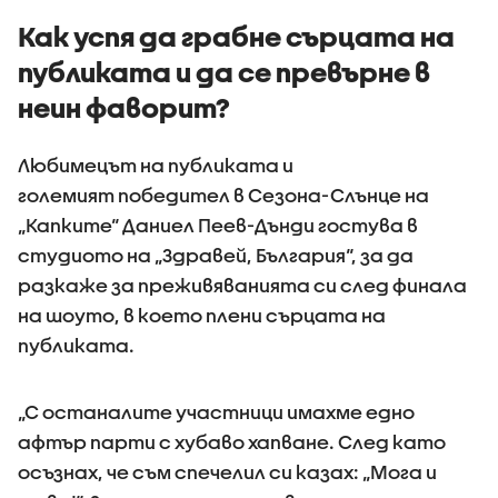
Как успя да грабне сърцата на
публиката и да се превърне в
неин фаворит?
Любимецът на публиката и
голeмият победител в Сезона-Слънце на
„Капките“ Даниел Пеев-Дънди гостува в
студиото на „Здравей, България“, за да
разкаже за преживяванията си след финала
на шоуто, в което плени сърцата на
публиката.
„С останалите участници имахме едно
афтър парти с хубаво хапване. След като
осъзнах, че съм спечелил си казах: „Мога и