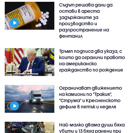
Съдът решава дали да
остави в ареста
задържаните за
производство и
разпространение на
фентанил
Тръмп подписа два указа, с
които да ограничи правото
на американско
гражданство по рождение
Ограничават движението
на камиони по "Тракия",
"Струма" и Кресненското
дефиле в петък и неделя
Най-малко двама души бяха
убити и 13 бяха ранени при