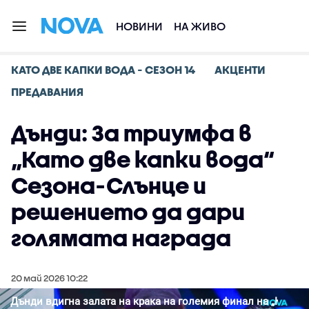
НОВИНИ
НА ЖИВО
КАТО ДВЕ КАПКИ ВОДА - СЕЗОН 14
АКЦЕНТИ
ПРЕДАВАНИЯ
Дънди: За триумфа в
„Като две капки вода“
Сезона-Слънце и
решението да дари
голямата награда
20 май 2026 10:22