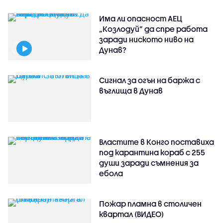
Има ли опасност АЕЦ
„Козлодуй” да спре работа
заради ниското ниво на
Дунав?
Сигнал за огън на баржа с
въглища в Дунав
Властите в Конго поставиха
под карантина кораб с 255
души заради съмнения за
ебола
Пожар пламна в столичен
квартал (ВИДЕО)