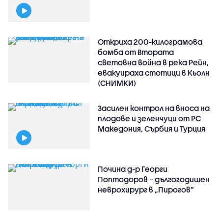
Откриха 200-килограмова
бомба от Втората
световна война в река Рейн,
евакуираха стотици в Кьолн
(СНИМКИ)
Засилен контрол на вноса на
плодове и зеленчуци от РС
Македония, Сърбия и Турция
Почина д-р Георги
Поптодоров – дългогодишен
неврохирург в „Пирогов“