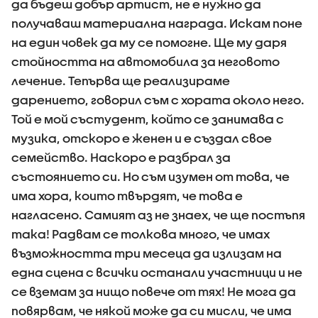
да бъдеш добър артист, не е нужно да
получаваш материална награда. Искам поне
на един човек да му се помогне. Ще му даря
стойността на автомобила за неговото
лечение. Тепърва ще реализираме
дарението, говорил съм с хората около него.
Той е мой състудент, който се занимава с
музика, отскоро е женен и е създал свое
семейство. Наскоро е разбрал за
състоянието си. Но съм изумен от това, че
има хора, които твърдят, че това е
нагласено. Самият аз не знаех, че ще постъпя
така! Радвам се толкова много, че имах
възможността три месеца да излизам на
една сцена с всички останали участници и не
се вземам за нищо повече от тях! Не мога да
повярвам, че някой може да си мисли, че има