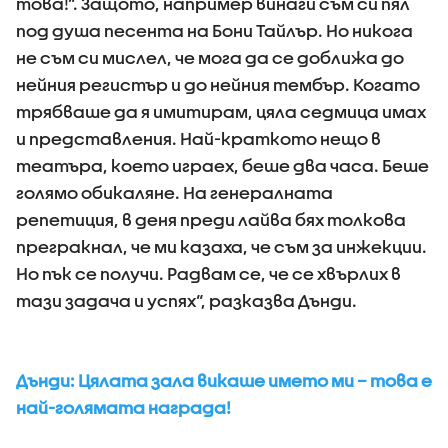
това!“. Защото, например винаги съм си пял
под душа песента на Бони Тайлър. Но никога
не съм си мислел, че мога да се доближа до
нейния регистър и до нейния тембър. Когато
трябваше да я имитирам, цяла седмица имах
и представления. Най-краткото нещо в
театъра, което играех, беше два часа. Беше
голямо обикаляне. На генералната
репетиция, в деня преди лайва бях толкова
прегракнал, че ми казаха, че съм за инжекции.
Но пък се получи. Радвам се, че се хвърлих в
тази задача и успях“, разказва Дънди.
Дънди: Цялата зала викаше името ми – това е
най-голямата награда!