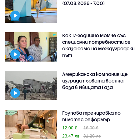
(07.08.2026 - 7.00)
Как 17-годишно момче със
специални потребности се
оказа само на междуградски
път
Американска компания ще
изгради първата военна
база в Ивицата Газа
Групова тренировка по
пилатес реформър
12.00 €
16.00 €
23.47 лв
31.29 лв