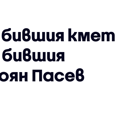
 бившия кмет
 бившия
оян Пасев