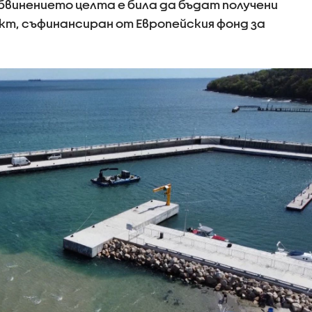
бвинението целта е била да бъдат получени
оект, съфинансиран от Европейския фонд за