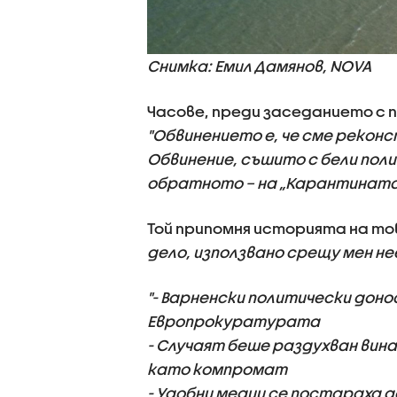
Снимка: Емил Дамянов, NOVA
Часове, преди заседанието с 
"Обвинението е, че сме реко
Обвинение, съшито с бели пол
обратното – на „Карантината“
Той припомня историята на тов
дело, използвано срещу мен н
"- Варненски политически доно
Европрокуратурата
- Случаят беше раздухван винаг
като компромат
- Удобни медии се постараха 