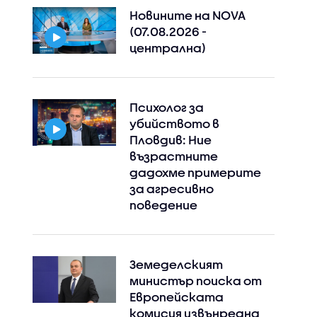
Новините на NOVA
(07.08.2026 -
централна)
Психолог за
убийството в
Пловдив: Ние
възрастните
дадохме примерите
за агресивно
поведение
Земеделският
министър поиска от
Европейската
комисия извънредна