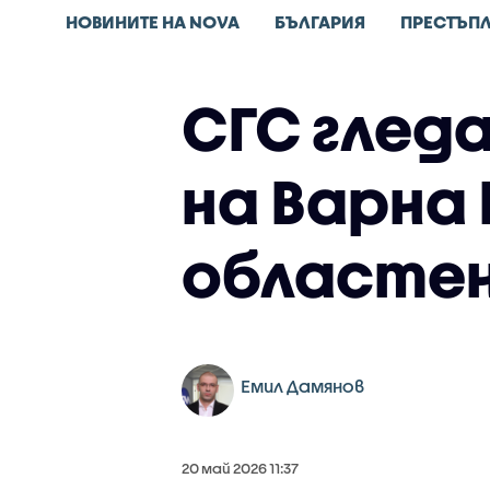
НОВИНИТЕ НА NOVA
БЪЛГАРИЯ
ПРЕСТЪП
СГС глед
на Варна
областен
Емил Дамянов
20 май 2026 11:37