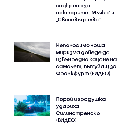
подкрепа за
секторите „Мляко“ и
„Свиневъдство“
Непоносимо лоша
миризма доведе до
извънредно кацане на
самолет, пътуващ за
Франкфурт (ВИДЕО)
Порой и градушка
удариха
Силинстренско
(ВИДЕО)