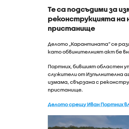
Те са подсъдими за из
реконструкцията на
пристанище
Делото „Карантината“ се разг
като обвинителният акт бе вн
Портних, бившият областен уп
служители от Изпълнителна а
измама, свързана с реконстр
пристанище.
Делото срещу Иван Портних вл