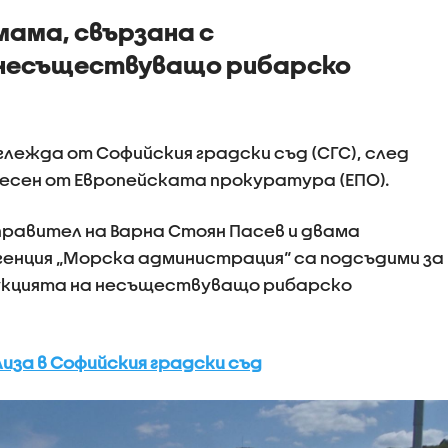
мама, свързана с
 несъществуващо рибарско
лежда от Софийския градски съд (СГС), след
есен от Европейската прокуратура (ЕПО).
равител на Варна Стоян Пасев и двама
генция „Морска администрация“ са подсъдими за
укцията на несъществуващо рибарско
иза в Софийския градски съд