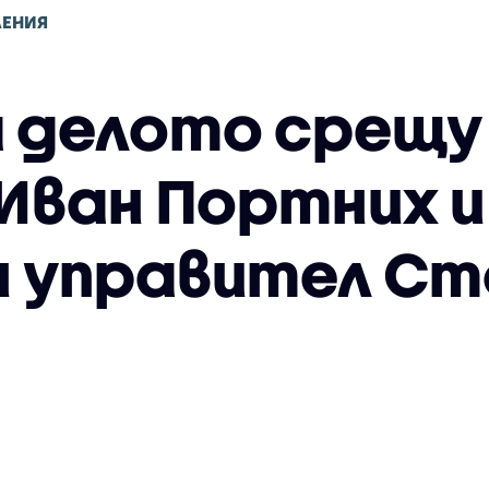
ЛЕНИЯ
а делото срещу
 Иван Портних и
 управител Ст