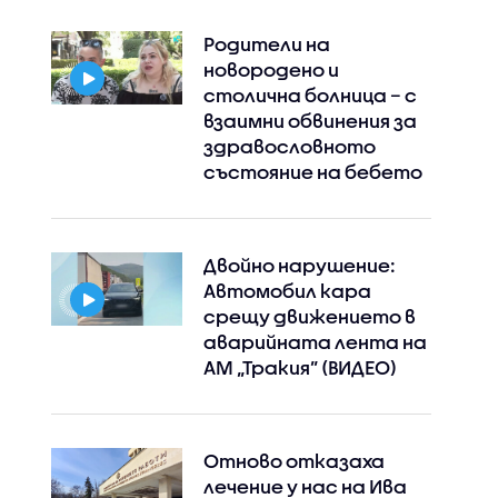
Родители на
новородено и
столична болница – с
взаимни обвинения за
здравословното
състояние на бебето
Двойно нарушение:
Автомобил кара
срещу движението в
аварийната лента на
АМ „Тракия” (ВИДЕО)
Отново отказаха
лечение у нас на Ива