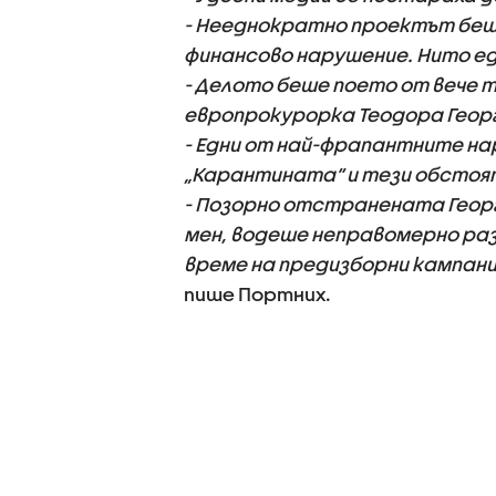
- Нееднократно проектът беше
финансово нарушение. Нито ед
- Делото беше поето от вече
европрокурорка Теодора Геор
- Едни от най-фрапантните нар
„Карантината“ и тези обстоя
- Позорно отстранената Геор
мен, водеше неправомерно раз
време на предизборни кампании
пише Портних.