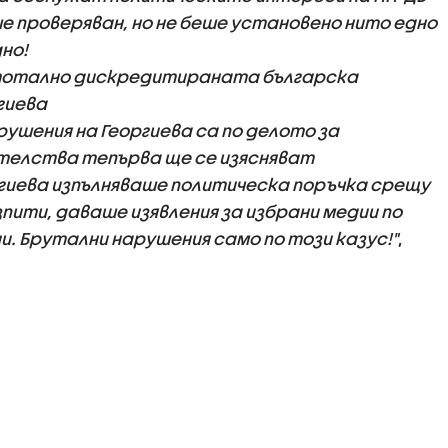
 проверяван, но не беше установено нито едно
но!
 тотално дискредитираната българска
гиева
ушения на Георгиева са по делото за
телства тепърва ще се изясняват
гиева изпълняваше политическа поръчка срещу
пити, даваше изявления за избрани медии по
. Брутални нарушения само по този казус!"
,