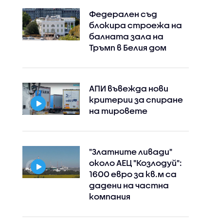
Федерален съд
блокира строежа на
балната зала на
Тръмп в Белия дом
АПИ въвежда нови
критерии за спиране
на тировете
"Златните ливади"
около АЕЦ "Козлодуй":
1600 евро за кв.м са
дадени на частна
компания