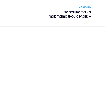
НА ЖИВО
Черешката на
тортата (нов сезон) –
риалити