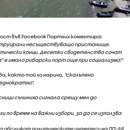
пост във Facebook Портних коментира:
нструирали несъществуващо пристанище.
итически конци. Десетки свидетелства сочат
 е имало рибарски порт още при социализма!"
а, както той го нарича,
"скалъпено
ееднократно".
сници съчиниха сигнала срещу мен до
и по време на важни избори, за да се използва
да обслужат политическите интереси на ПП-ДБ