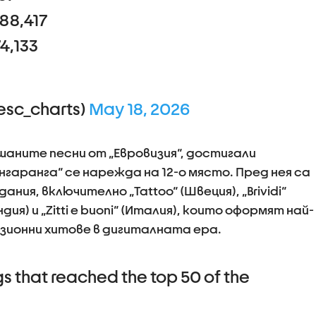
688,417
74,133
esc_charts)
May 18, 2026
шаните песни от „Евровизия“, достигали
Бангаранга“ се нарежда на 12-о място. Пред нея са
ния, включително „Tattoo“ (Швеция), „Brividi“
дия) и „Zitti e buoni“ (Италия), които оформят най-
зионни хитове в дигиталната ера.
s that reached the top 50 of the