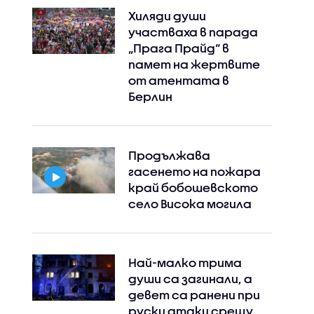
Хиляди души
участваха в парада
„Прага Прайд“ в
памет на жертвите
от атентата в
Берлин
Продължава
гасенето на пожара
край бобошевското
село Висока могила
Най-малко трима
души са загинали, а
девет са ранени при
руски атаки срещу