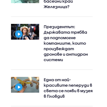
басейни край
Железница?
Президентът:
Държавата трябва
да подпомогне
компаниите, които
произвеждат
дронове и антидрон
системи
Една от най-
красивите пеперуди в
света се появи в музея
в Пловдив