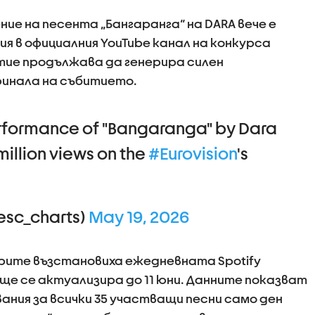
ие на песента „Бангаранга“ на DARA вече е
ия в официалния YouTube канал на конкурса
стие продължава да генерира силен
инала на събитието.
performance of "Bangaranga" by Dara
illion views on the
#Eurovision
's
esc_charts)
May 19, 2026
рите възстановиха ежедневната Spotify
о ще се актуализира до 11 юни. Данните показват
ания за всички 35 участващи песни само ден