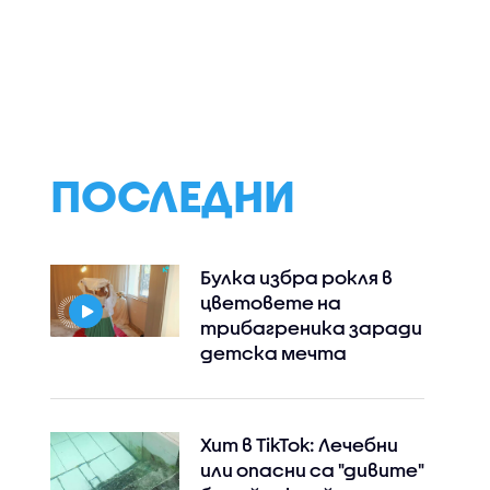
ПОСЛЕДНИ
Булка избра рокля в
цветовете на
трибагреника заради
детска мечта
Хит в TikTok: Лечебни
или опасни са "дивите"