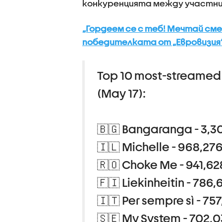
конкуренцията между участни
„Гордеем се с теб! Мечтай сме
победителката от „Евровизия
Top 10 most-streame
(May 17):
🇧🇬 Bangaranga - 3,3
🇮🇱 Michelle - 968,27
🇷🇴 Choke Me - 941,62
🇫🇮 Liekinheitin - 786,
🇮🇹 Per sempre sì - 757
🇸🇪 My System - 702,0