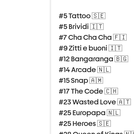
#5 Tattoo 🇸🇪
#5 Brividi 🇮🇹
#7 Cha Cha Cha 🇫🇮
#9 Zitti e buoni 🇮🇹
#12 Bangaranga 🇧🇬
#14 Arcade 🇳🇱
#15 Snap 🇦🇲
#17 The Code 🇨🇭
#23 Wasted Love 🇦🇹
#25 Europapa 🇳🇱
#25 Heroes 🇸🇪