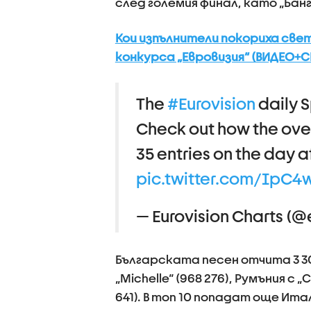
след големия финал, като „Ба
Кои изпълнители покориха све
конкурса „Евровизия“ (ВИДЕО+
The
#Eurovision
daily S
Check out how the over
35 entries on the day a
pic.twitter.com/IpC
— Eurovision Charts (@
Българската песен отчита 3 30
„Michelle“ (968 276), Румъния с „C
641). В топ 10 попадат още Ита