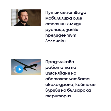
Путин се готви да
мобилизира още
стотици хиляди
руснаци, заяви
президентът
Зеленски
Продължава
работата по
изясняване на
обстоятелствата
около дрона, който се
взриви на българска
територия