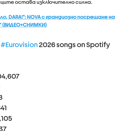
ците остава изключително силна.
ло, DARA!“: NOVA с грандиозно посрещане на
“ (ВИДЕО+СНИМКИ)
d
#Eurovision
2026 songs on Spotify
04,607
6
8
641
,105
37