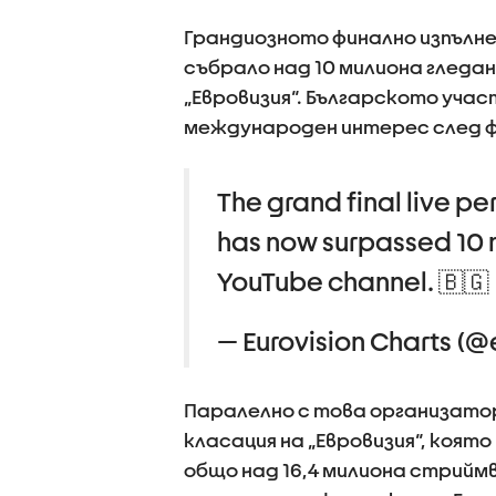
Грандиозното финално изпълнен
събрало над 10 милиона гледан
„Евровизия“. Българското уча
международен интерес след ф
The grand final live 
has now surpassed 10 m
YouTube channel. 🇧🇬
— Eurovision Charts (@
Паралелно с това организато
класация на „Евровизия“, коят
общо над 16,4 милиона стриймв