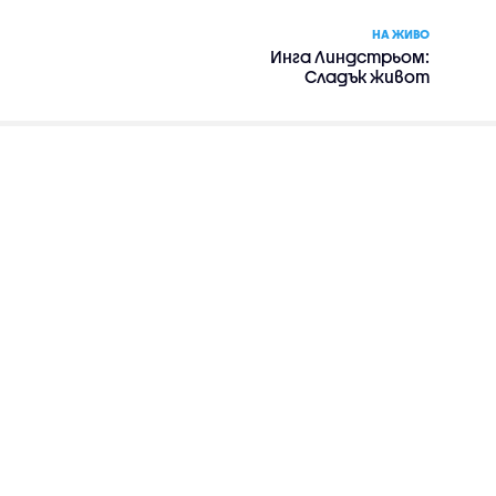
НА ЖИВО
Инга Линдстрьом:
Сладък живот