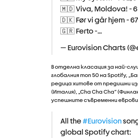
🇲🇩 Viva, Moldova! - 
🇩🇰 Før vi går hjem - 6
🇬🇷 Ferto -…
— Eurovision Charts (@
В отделна класация за най-слу
глобалния топ 50 на Spotify, „
редица хитовe от предишни изда
(Италия), „Cha Cha Cha“ (Финлан
успешните съвременни еврови
All the
#Eurovision
song
global Spotify chart: