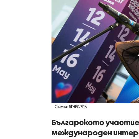
Снимка: БГНЕС/ЕПА
Българското участие
международен интере