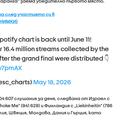
нгаранга“ заема убедително първото място.
та след участието си в
СНИМКИ)
potify chart is back until June 11!
 16.4 million streams collected by the
fter the grand final were distributed 👇
4w7pmAX
esc_charts)
May 18, 2026
4 607 слушания за деня, следвана от Израел с
hoke Me“ (941 628) и Финландия с „Liekinheitin“ (786
лия, Швеция, Молдова, Дания и Гърция, като