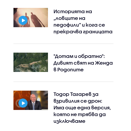
Историята на
„ловците на
педофили” и кога се
прекрачва границата
"Дотам и обратно":
Дивият свят на Женда
в Родопите
Тодор Тагарев за
взривилия се дрон:
Има още една версия,
която не трябва да
изключваме