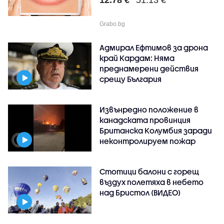
Grabo.bg
Адмирал Ефтимов за дрона
край Кардам: Няма
преднамерени действия
срещу България
Извънредно положение в
канадската провинция
Британска Колумбия заради
неконтролируем пожар
Стотици балони с горещ
въздух полетяха в небето
над Бристол (ВИДЕО)