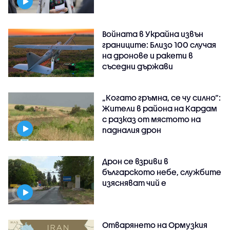
Войната в Украйна извън
границите: Близо 100 случая
на дронове и ракети в
съседни държави
„Когато гръмна, се чу силно“:
Жители в района на Кардам
с разказ от мястото на
падналия дрон
Дрон се взриви в
българското небе, службите
изясняват чий е
Отварянето на Ормузкия