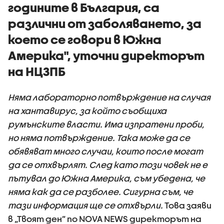
годините в България, са
различни от заболяването, за
което се говори в Южна
Америка", уточни директорът
на НЦЗПБ
Няма лабораторно потвърждение на случая
на хантавирус, за който съобщиха
румънските власти. Има изпратени проби,
но няма потвърждение. Така може да се
обявяват много случаи, които после могат
да се отхвърлят. След като този човек не е
пътувал до Южна Америка, съм убедена, че
няма как да се разболее. Сигурна съм, че
тази информация ще се отхвърли.
Това заяви
в „Твоят ден” по NOVA NEWS директорът на