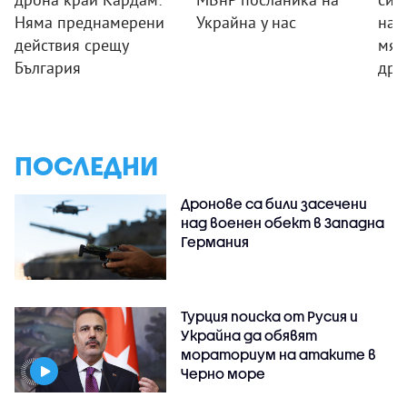
Няма преднамерени
Украйна у нас
на 
действия срещу
мяс
България
дро
ПОСЛЕДНИ
Дронове са били засечени
над военен обект в Западна
Германия
Турция поиска от Русия и
Украйна да обявят
мораториум на атаките в
Черно море