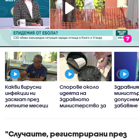
Какви вирусни
Спорове около
Здравни
инфекции ни
идеята на
министър
я
засягат през
Здравното
допуснем
летните месеци
министерство за
забавяне
промяна на
пребазир
държавния инвитро
Държавн
център
психиатр
болница 
"Случаите, регистрирани през