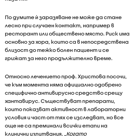
По думите ѝ заразяване не може да стане
лесно при случаен контакт, например в
ресторант или обществено място. Риск има
основно за хора, които са в непосредствена
близост до тежко болен пациент и се
грижат за него продължително време.
Относно лечението проф. Христова посочи,
че към момента няма официално одобрено
специфично антивирусно средство срещу
хантавирус. Съществуват препарати,
които показват активност в лабораторни
условия и част от тях се изследват, но все
още не са преминали всички етапи на
клинични изпитвания. „
Когато