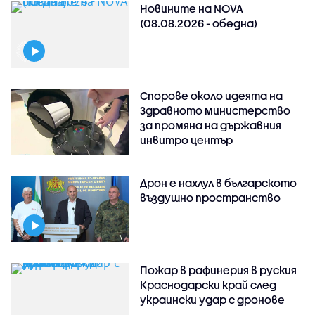
Новините на NOVA
(08.08.2026 - обедна)
Спорове около идеята на
Здравното министерство
за промяна на държавния
инвитро център
Дрон е нахлул в българското
въздушно пространство
Пожар в рафинерия в руския
Краснодарски край след
украински удар с дронове