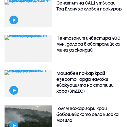
Сенатът на САЩ утвърди
Тод Бланч за главен прокурор
Пентагонът инвестира 400
млн. долара в австралийска
мина за скандий
Мащабен пожар край
езерото Гарда наложи
евакуацията на стотици
хора (ВИДЕО)
Голям пожар гори край
бобошевското село Висока
могила