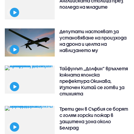
Английската столица през
погледа на младите
Депутати настояват за
установяване на произхода
на дрона и целта на
навлизането му
Тайфунът „Долфин” връхлетя
южната японска
префектура Окинава,
Източен Китай се готви за
стихията
Трети ден в Сърбия се борят
с голям горски пожар в
защитена зона около
Белград