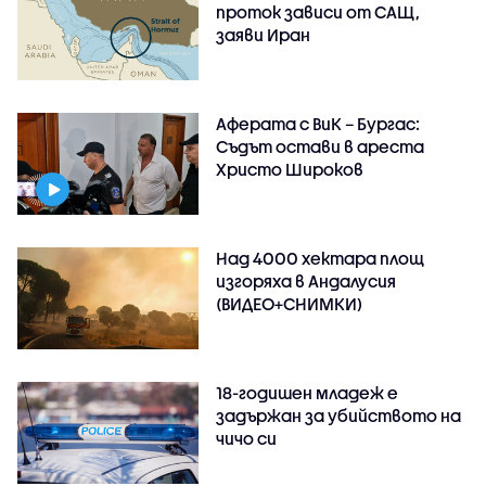
проток зависи от САЩ,
заяви Иран
Аферата с ВиК – Бургас:
Съдът остави в ареста
Христо Широков
Над 4000 хектара площ
изгоряха в Андалусия
(ВИДЕО+СНИМКИ)
18-годишен младеж е
задържан за убийството на
чичо си