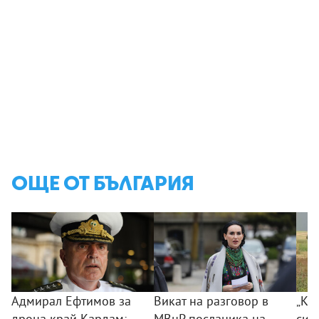
ОЩЕ ОТ БЪЛГАРИЯ
Адмирал Ефтимов за
Викат на разговор в
„Ког
дрона край Кардам:
МВнР посланика на
сил