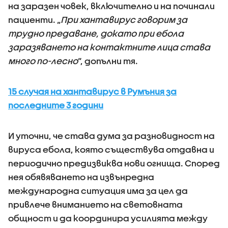
на заразен човек, включително и на починали
пациенти. „
При хантавирус говорим за
трудно предаване, докато при ебола
заразяването на контактните лица става
много по-лесно
“, допълни тя.
15 случая на хантавирус в Румъния за
последните 3 години
И уточни, че става дума за разновидност на
вируса ебола, която съществува отдавна и
периодично предизвиква нови огнища. Според
нея обявяването на извънредна
международна ситуация има за цел да
привлече вниманието на световната
общност и да координира усилията между