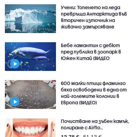
Учени: Топенето на леда
превръща Антарктида във
вторичен източник на
живачно замърсяване
Бебе ламантин с дебют
пред публика в зоопарк в
Южен Китай (ВИДЕО
600 малки птици фламинго
бяха освободени в една от
най-големите колонии в
Европа (ВИДЕО)
Почистване на зъбен камък,
полиране с Airflo..
12.78 €
51.13 €