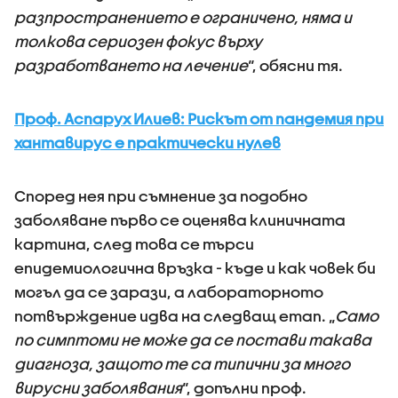
разпространението е ограничено, няма и
толкова сериозен фокус върху
разработването на лечение
“, обясни тя.
Проф. Аспарух Илиев: Рискът от пандемия при
хантавирус е практически нулев
Според нея при съмнение за подобно
заболяване първо се оценява клиничната
картина, след това се търси
епидемиологична връзка - къде и как човек би
могъл да се зарази, а лабораторното
потвърждение идва на следващ етап. „
Само
по симптоми не може да се постави такава
диагноза, защото те са типични за много
вирусни заболявания
“, допълни проф.