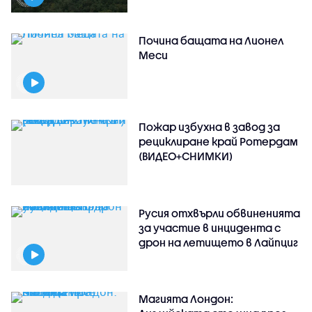
Почина бащата на Лионел
Меси
Пожар избухна в завод за
рециклиране край Ротердам
(ВИДЕО+СНИМКИ)
Русия отхвърли обвиненията
за участие в инцидента с
дрон на летището в Лайпциг
Магията Лондон: