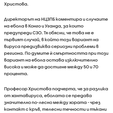
Христова.
Директорът на НЦЗПБ коментира и случаите
на ебола в Конго и Уганда, за които
предупреди СЗО. Тя обясни, че това не е
първият случай, в който този вариант на
вируса предизвиква сериозни проблеми в
региона. По думите ѝ смъртността при този
вариант на ебола остава изключително
висока и може да достигне между 50 и 70
процента.
Професор Христова подчерта, че за разлика
от хантавируса, еболата се предава
значително по-лесно между хората - чрез
контакт с кръв, телесни течности и тъкани