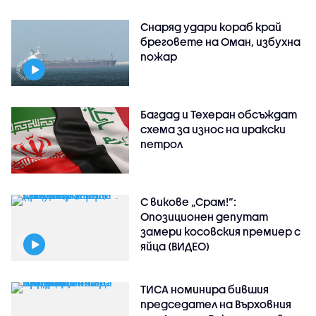
Снаряд удари кораб край
бреговете на Оман, избухна
пожар
Багдад и Техеран обсъждат
схема за износ на иракски
петрол
С викове „Срам!“:
Опозиционен депутат
замери косовския премиер с
яйца (ВИДЕО)
ТИСА номинира бившия
председател на Върховния