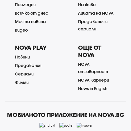
Последни
На живо
Всичко от днес
Лицата на NOVA
Моята новина
Предавания и
сериали
Видео
NOVA PLAY
ОЩЕ ОТ
NOVA
Новини
NOVA
Предавания
отговорност
Сериали
NOVA Кариери
Филми
News in English
МОБИЛНОТО ПРИЛОЖЕНИЕ НА NOVA.BG