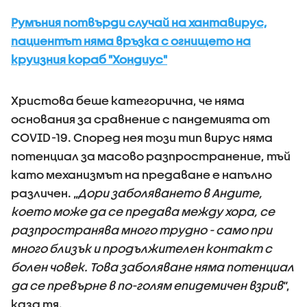
Румъния потвърди случай на хантавирус,
пациентът няма връзка с огнището на
круизния кораб "Хондиус"
Христова беше категорична, че няма
основания за сравнение с пандемията от
COVID-19. Според нея този тип вирус няма
потенциал за масово разпространение, тъй
като механизмът на предаване е напълно
различен. „
Дори заболяването в Андите,
което може да се предава между хора, се
разпространява много трудно - само при
много близък и продължителен контакт с
болен човек. Това заболяване няма потенциал
да се превърне в по-голям епидемичен взрив
“,
каза тя.