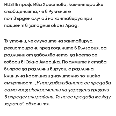
НЦЗПБ проф. Ива Христова, коментирайки
съобщенията, че в Румъния е
потвърден случай на хантавирус при
пациент в западния окръг Арад.
Тя уточни, че случаите на хантавирус,
регистрирани през годините в България, са
различни от заболяването, за което се
говори в Южна Америка. По думите ѝ става
въпрос за различни вируси, с различна
клинична картина и значително по-ниска
смъртност. „
У нас заболяването се предава
само чрез екскременти на заразени гризачи
в определени райони. То не се предава между
хората
“, обясни тя.