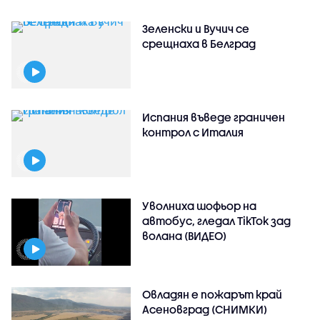
Зеленски и Вучич се
срещнаха в Белград
Испания въведе граничен
контрол с Италия
Уволниха шофьор на
автобус, гледал TikTok зад
волана (ВИДЕО)
Овладян е пожарът край
Асеновград (СНИМКИ)