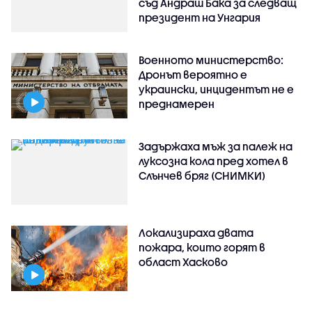
съд Андраш Бака за следващ
президент на Унгария
Военното министерство:
Дронът вероятно е
украински, инцидентът не е
преднамерен
Задържаха мъж за палеж на
луксозна кола пред хотел в
Слънчев бряг (СНИМКИ)
Локализираха двата
пожара, които горят в
област Хасково