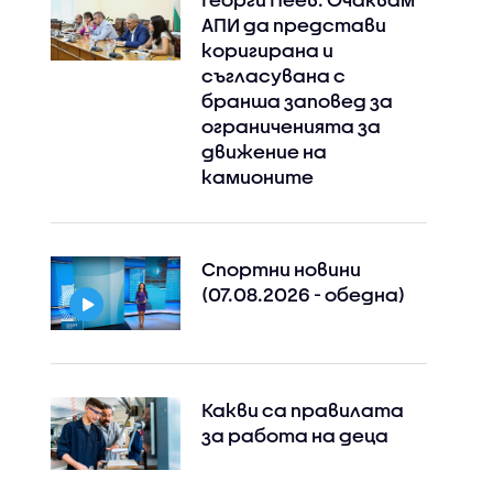
АПИ да представи
коригирана и
съгласувана с
бранша заповед за
ограниченията за
движение на
камионите
Спортни новини
(07.08.2026 - обедна)
Какви са правилата
за работа на деца