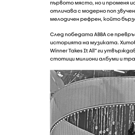
първото място, но и променя и
отличава с модерно поп звучене
мелодичен рефрен, който бърз
След победата ABBA се превръ
историята на музиката. Хитове
Winner Takes It All“ ги утвър
стотици милиони албуми и трай