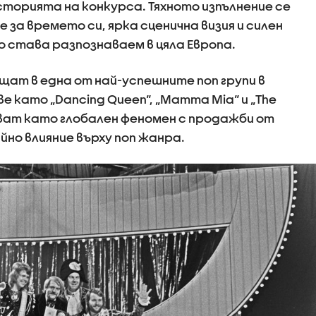
сторията на конкурса. Тяхното изпълнение се
 за времето си, ярка сценична визия и силен
о става разпознаваем в цяла Европа.
щат в една от най-успешните поп групи в
 като „Dancing Queen“, „Mamma Mia“ и „The
ждават като глобален феномен с продажби от
но влияние върху поп жанра.