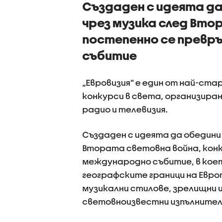
Създаден с идеята д
чрез музика след Вто
постепенно се превр
събитие
„Евровизия“ е един от най-ста
конкурси в света, организиран 
радио и телевизия.
Създаден с идеята да обедини
Втората световна война, кон
международно събитие, в кое
географските граници на Европ
музикални стилове, зрелищни 
световноизвестни изпълнител