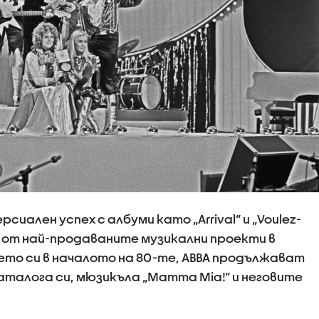
иален успех с албуми като „Arrival“ и „Voulez-
н от най-продаваните музикални проекти в
то си в началото на 80-те, ABBA продължават
аталога си, мюзикъла „Mamma Mia!“ и неговите