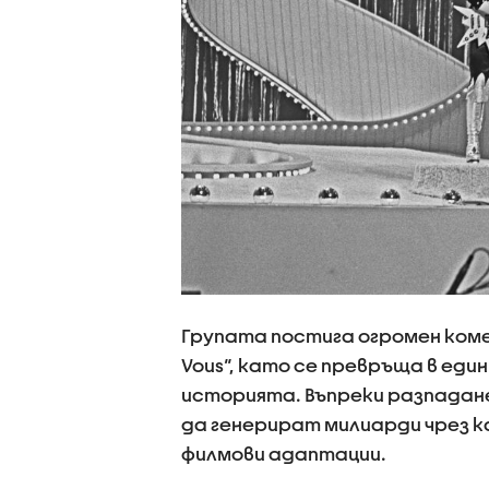
Групата постига огромен комерс
Vous“, като се превръща в еди
историята. Въпреки разпадане
да генерират милиарди чрез к
филмови адаптации.