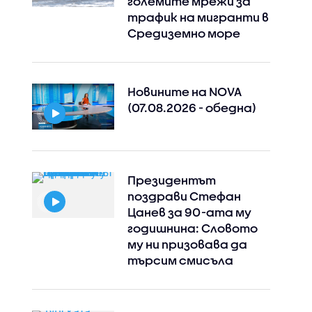
големите мрежи за
трафик на мигранти в
Средиземно море
Новините на NOVA
(07.08.2026 - обедна)
Президентът
поздрави Стефан
Цанев за 90-ата му
годишнина: Словото
му ни призовава да
търсим смисъла