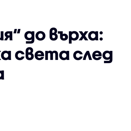
я“ до върха:
ха света след
а