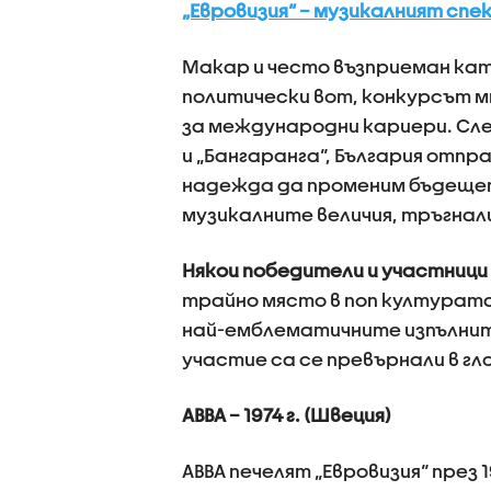
„Евровизия“ – музикалният спе
Макар и често възприеман кат
политически вот, конкурсът 
за международни кариери. Сл
и „Бангаранга“, България отпр
надежда да променим бъдещет
музикалните величия, тръгнал
Някои победители и участници 
трайно място в поп културата
най-емблематичните изпълните
участие са се превърнали в гл
ABBA – 1974 г. (Швеция)
ABBA печелят „Евровизия“ през 1