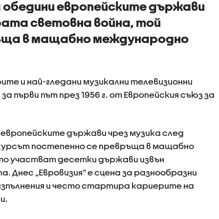
а обедини европейските държави
рата световна война, той
ъща в мащабно международно
рите и най-гледани музикални телевизионни
за първи път през 1956 г. от Европейския съюз за
 европейските държави чрез музика след
курсът постепенно се превръща в мащабно
то участват десетки държави извън
а. Днес „Евровизия“ е сцена за разнообразни
изпълнения и често стартира кариерите на
и.