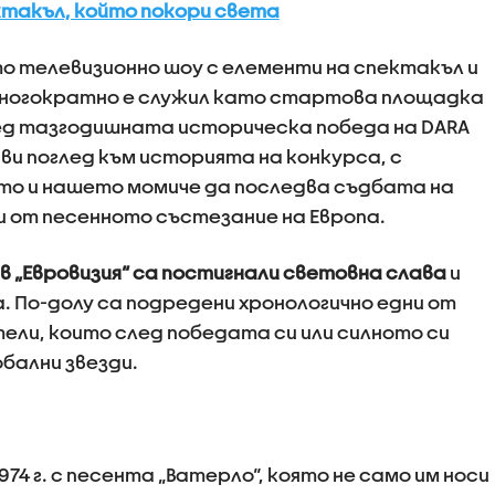
ктакъл, който покори света
о телевизионно шоу с елементи на спектакъл и
многократно е служил като стартова площадка
ед тазгодишната историческа победа на DARA
ави поглед към историята на конкурса, с
о и нашето момиче да последва съдбата на
и от песенното състезание на Европа.
в „Евровизия“ са постигнали световна слава
и
. По-долу са подредени хронологично едни от
ли, които след победата си или силното си
обални звезди.
974 г. с песента „Ватерло“, която не само им носи