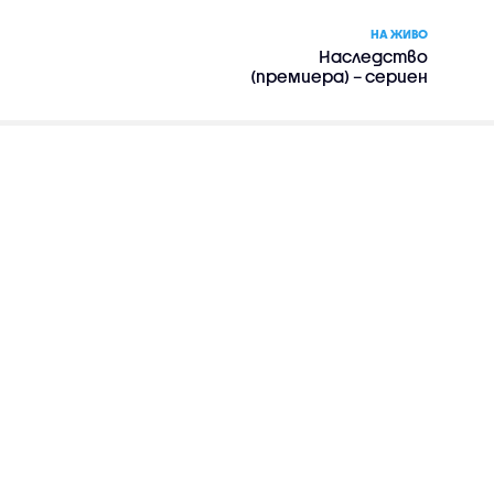
НА ЖИВО
Наследство
(премиера) – сериен
филм