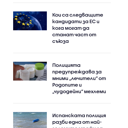
Кои са следващите
кандидати за ЕС и
кога могат да
станат част от
съюза
Полицията
предупреждава за
мними „лечители“ от
Родопите и
„чудодейни“ мехлеми
Испанската полиция
разби една от най-