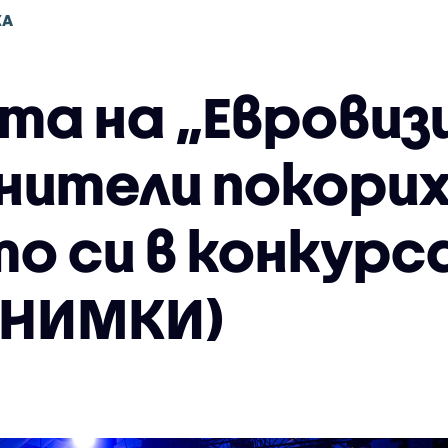
КА
а на „Евровизи
лнители покори
о си в конкурс
СНИМКИ)