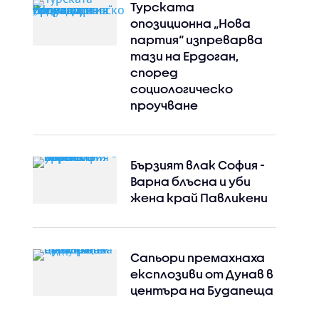
Турската
опозиционна „Нова
партия“ изпреварва
тази на Ердоган,
според
социологическо
проучване
Бързият влак София -
Варна блъсна и уби
жена край Павликени
Сапьори премахнаха
експлозиви от Дунав в
центъра на Будапеща