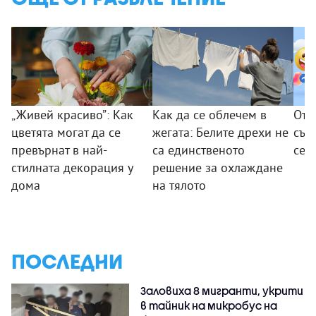
„Живей красиво”: Как
Как да се облечем в
От 
цветята могат да се
жегата: Белите дрехи не
съо
превърнат в най-
са единственото
се 
стилната декорация у
решение за охлаждане
дома
на тялото
ПОСЛЕДНИ
Заловиха 8 мигранти, укрити
в тайник на микробус на