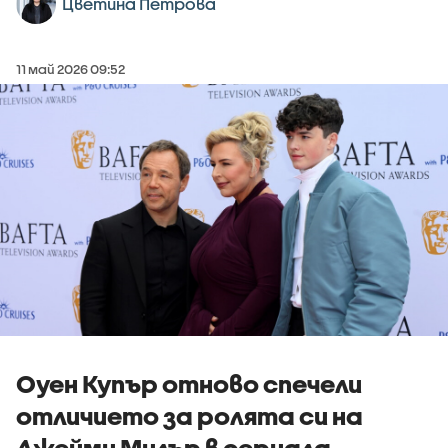
Цветина Петрова
11 май 2026 09:52
Оуен Купър отново спечели
отличието за ролята си на
Джейми Милър в сериала