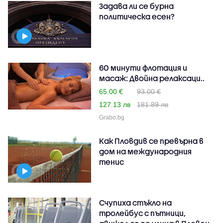
Задава ли се бурна
политическа есен?
60 минути флотация и
масаж: Двойна релаксаци..
65.00 €
93.00 €
127.13 лв
181.89 лв
Grabo.bg
Как Пловдив се превърна в
дом на международния
тенис
Счупиха стъкло на
тролейбус с пътници,