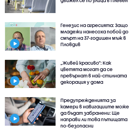
движел се по улица в Плевен
Генезис на агресията: Защо
младежи нанесоха побой до
смърт на 37-годишен мъж в
Пловдив
„Живей красиво”: Как
цветята могат да се
превърнат в най-стилната
декорация у дома
Предупрежденията за
камери в навигациите може
да бъдат забранени: Ще
направи ли това пътищата
по-безопасни