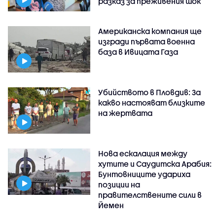
разказ за преживения шок
Американска компания ще
изгради първата военна
база в Ивицата Газа
Убийството в Пловдив: За
какво настояват близките
на жертвата
Нова ескалация между
хутите и Саудитска Арабия:
Бунтовниците удариха
позиции на
правителствените сили в
Йемен