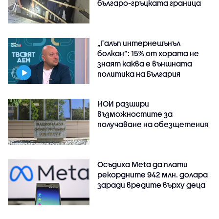
българо-гръцката граница
„Галъп интернешънъл
болкан“: 15% от хората не
знаят каква е външната
политика на България
НОИ разшири
възможностите за
получаване на обезщетения
Осъдиха Meta да плати
рекордните 942 млн. долара
заради вредите върху деца