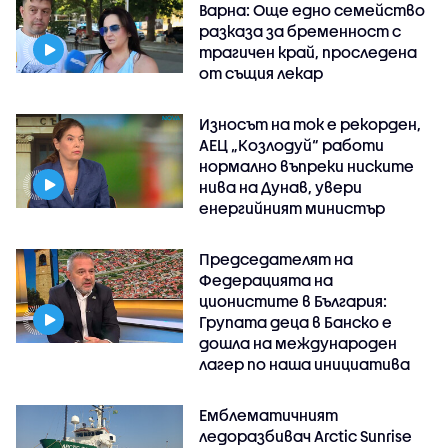
Варна: Още едно семейство
разказа за бременност с
трагичен край, проследена
от същия лекар
Износът на ток е рекорден,
АЕЦ „Козлодуй“ работи
нормално въпреки ниските
нива на Дунав, увери
енергийният министър
Председателят на
Федерацията на
ционистите в България:
Групата деца в Банско е
дошла на международен
лагер по наша инициатива
Емблематичният
ледоразбивач Arctic Sunrise