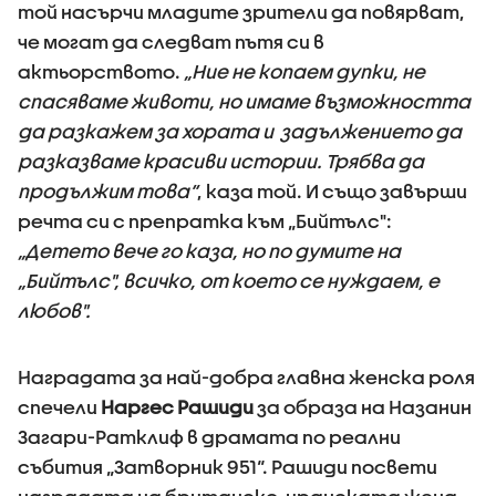
той насърчи младите зрители да повярват,
че могат да следват пътя си в
актьорството.
„Ние не копаем дупки, не
спасяваме животи, но имаме възможността
да разкажем за хората и задължението да
разказваме красиви истории. Трябва да
продължим това“
, каза той. И също завърши
речта си с препратка към „Бийтълс":
„Детето вече го каза, но по думите на
„Бийтълс", всичко, от което се нуждаем, е
любов".
Наградата за най-добра главна женска роля
спечели
Наргес Рашиди
за образа на Назанин
Загари-Ратклиф в драмата по реални
събития „Затворник 951“. Рашиди посвети