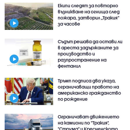
Екипи следят за повторно
възникване на огнища след
пожара, затворил „Тракия“
за часове
Съдът решава да остави ли
в ареста задържаните за
производство и
разпространение на
фентанил
Тръмп подписа два указа,
ограничаващи правото на
американско гражданство
по рождение
Ограничават движението
на камиони по "Тракия",
"Струма" и Кресненското