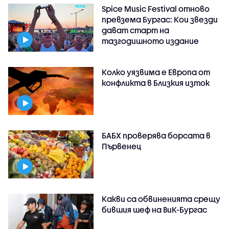
Spice Music Festival отново
превзема Бургас: Кои звезди
дават старт на
тазгодишното издание
Колко уязвима е Европа от
конфликта в Близкия изток
БАБХ проверява борсата в
Първенец
Какви са обвиненията срещу
бившия шеф на ВиК-Бургас