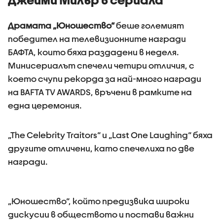
Драмата „Юношество“
беше големият
победител на телевизионните награди
БАФТА, които бяха раздадени в неделя.
Минисериалът спечели четири отличия, с
което счупи рекорда за най-много награди
на BAFTA TV AWARDS, връчени в рамките на
една церемония.
„The Celebrity Traitors“ и „Last One Laughing“ бяха
другите отличени, като спечелиха по две
награди.
„Юношество“, който предизвика широки
дискусии в обществото и постави важни