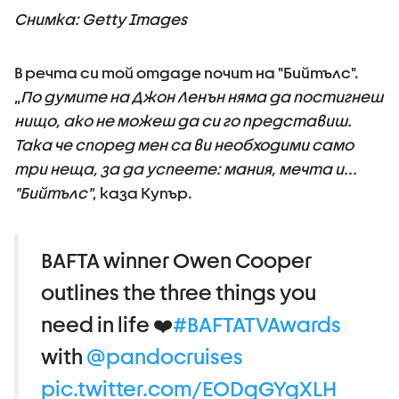
Снимка: Getty Images
В речта си той отдаде почит на "Бийтълс".
„
По думите на Джон Ленън няма да постигнеш
нищо, ако не можеш да си го представиш.
Така че според мен са ви необходими само
три неща, за да успеете: мания, мечта и...
"Бийтълс"
, каза Купър.
BAFTA winner Owen Cooper
outlines the three things you
need in life ❤️
#BAFTATVAwards
with
@pandocruises
pic.twitter.com/EODgGYgXLH