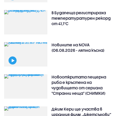
В Будапеща регистрираха
температуратурен рекорд
от 41,1°C
Новините на NOVA
(06.08.2026 - лятна късна)
Новооткритата пещерна
риба е кръстена на
чудовището от сериала
"Странни неща" (СНИМКИ)
Джим Кери ще участва в
игралния филм „Джетсънови“