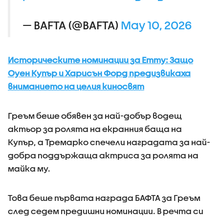
— BAFTA (@BAFTA)
May 10, 2026
Историческите номинации за Emmy: Защо
Оуен Купър и Харисън Форд предизвикаха
вниманието на целия киносвят
Греъм беше обявен за най-добър водещ
актьор за ролята на екранния баща на
Купър, а Тремарко спечели наградата за най-
добра поддържаща актриса за ролята на
майка му.
Това беше първата награда БАФТА за Греъм
след седем предишни номинации. В речта си