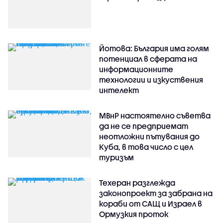
Йотова: България има голям
потенциал в сферата на
информационните
технологии и изкуствения
интелект
МВнР настоятелно съветва
да не се предприемат
неотложни пътувания до
Куба, в това число с цел
туризъм
Техеран разглежда
законопроект за забрана на
кораби от САЩ и Израел в
Ормузкия проток