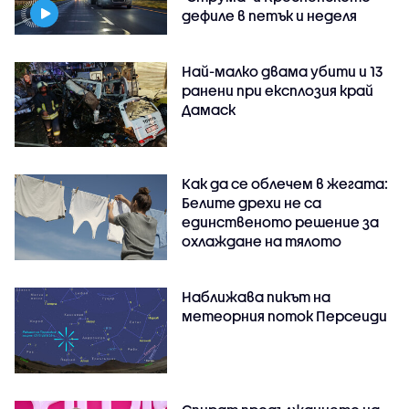
дефиле в петък и неделя
Най-малко двама убити и 13
ранени при експлозия край
Дамаск
Как да се облечем в жегата:
Белите дрехи не са
единственото решение за
охлаждане на тялото
Наближава пикът на
метеорния поток Персеиди