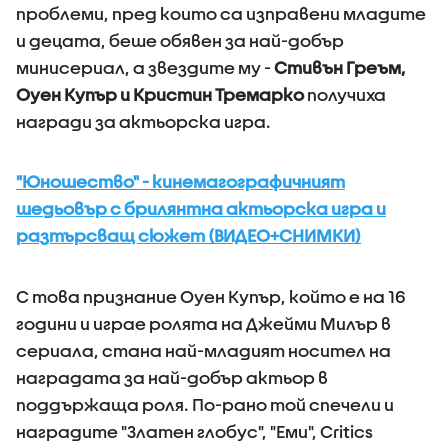
проблеми, пред които са изправени младите
и децата, беше обявен за най-добър
минисериал, а звездите му -
Стивън Греъм,
Оуен Купър и Кристин Тремарко
получиха
награди за актьорска игра.
"Юношество" - кинемагографичният
шедьовър с брилянтна актьорска игра и
разтърсващ сюжет (ВИДЕО+СНИМКИ)
С това признание Оуен Купър, който е на 16
години и играе ролята на Джейми Милър в
сериала, стана най-младият носител на
наградата за най-добър актьор в
поддържаща роля. По-рано той спечели и
наградите "Златен глобус", "Еми", Critics