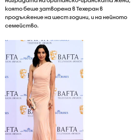
наградата на британско-иранската жена,
която беше затворена в Техеран в
продължение на шест години, и на нейното
семейство.