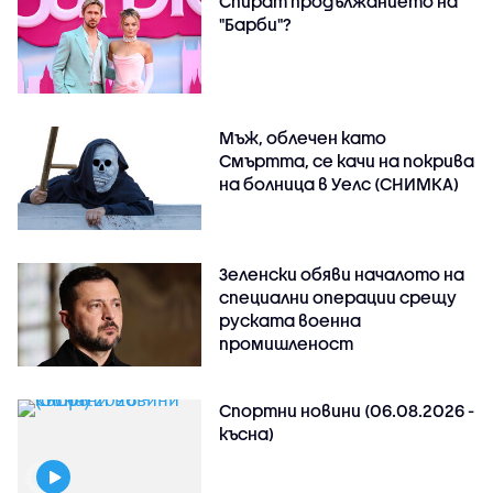
Спират продължанието на
"Барби"?
Мъж, облечен като
Смъртта, се качи на покрива
на болница в Уелс (СНИМКА)
Зеленски обяви началото на
специални операции срещу
руската военна
промишленост
Спортни новини (06.08.2026 -
късна)