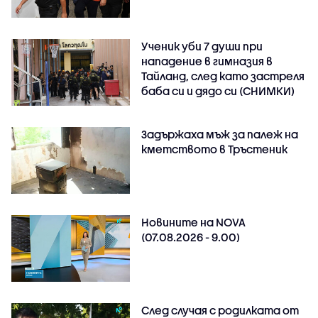
Ученик уби 7 души при
нападение в гимназия в
Тайланд, след като застреля
баба си и дядо си (СНИМКИ)
Задържаха мъж за палеж на
кметството в Тръстеник
Новините на NOVA
(07.08.2026 - 9.00)
След случая с родилката от