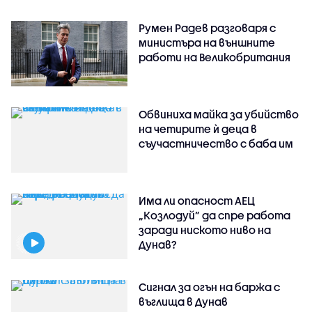
Румен Радев разговаря с
министъра на външните
работи на Великобритания
Обвиниха майка за убийство
на четирите ѝ деца в
съучастничество с баба им
Има ли опасност АЕЦ
„Козлодуй” да спре работа
заради ниското ниво на
Дунав?
Сигнал за огън на баржа с
въглища в Дунав