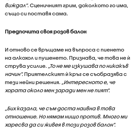
виждал“
. Сценичният грим, доколкото го има,
също си поставя сама.
Предпочита своя розов балон
И отново се връщаме на въпроса с пиенето
на алкохол и пушенето. Признава, че това не ѝ
струва усилие.
„То не ме изкушава по никакъв
начин“.
Приятелският ѝ кръг се съобразява с
тези нейни решения.
„Интересното е, че
хората около мен заради мен не пият".
„Бих казала, че съм доста наивна в това
отношение. Но нямам нищо против. Много ми
харесва да си живея в този розов балон".