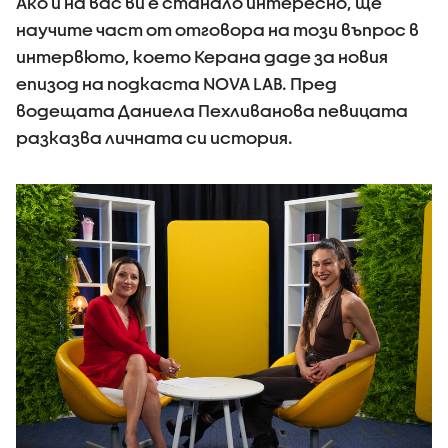
Ако и на вас ви е станало интересно, ще
научите част от отговора на този въпрос в
интервюто, което Керана даде за новия
епизод на подкаста NOVA LAB. Пред
водещата Даниела Пехливанова певицата
разказва личната си история.