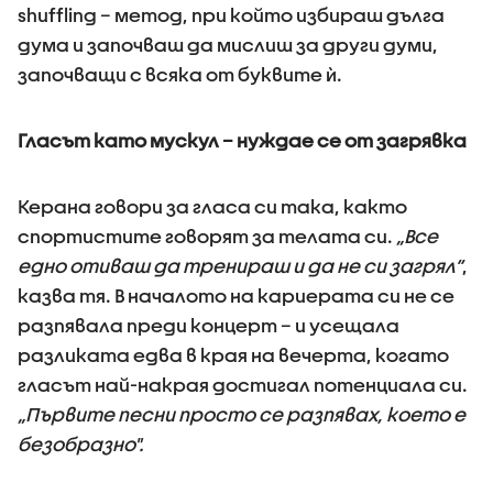
shuffling – метод, при който избираш дълга
дума и започваш да мислиш за други думи,
започващи с всяка от буквите ѝ.
Гласът като мускул – нуждае се от загрявка
Керана говори за гласа си така, както
спортистите говорят за телата си.
„Все
едно отиваш да тренираш и да не си загрял“
,
казва тя. В началото на кариерата си не се
разпявала преди концерт – и усещала
разликата едва в края на вечерта, когато
гласът най-накрая достигал потенциала си.
„Първите песни просто се разпявах, което е
безобразно".