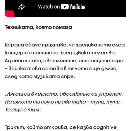
Техниката, която помага
Керана обаче признава, че заспиването след
концерт е истинско предизвикателство.
Адреналинът, светлините, стотиците хора
– всичко това остава в тялото още дълго,
след като музиката спре.
„
Лягаш си в леглото, абсолютно си утрепан.
Но цялото ти тяло прави така – тупц, тупц.
То още е там".
Трикът, който открива, се казва cognitive