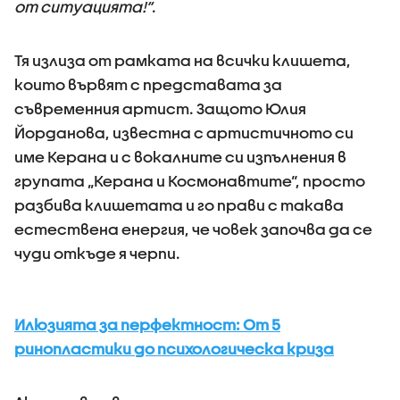
от ситуацията!“
.
Тя излиза от рамката на всички клишета,
които вървят с представата за
съвременния артист. Защото Юлия
Йорданова, известна с артистичното си
име Керана и с вокалните си изпълнения в
групата „Керана и Космонавтите“, просто
разбива клишетата и го прави с такава
естествена енергия, че човек започва да се
чуди откъде я черпи.
Илюзията за перфектност: От 5
ринопластики до психологическа криза