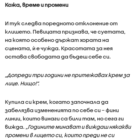
Кожа, време и промени
И тук следва поредното отклонение от
клишето. Певицата признава, че суетата,
на която особено държат хората на
сцената, ѝ е чужда. Красотата за нея
остава свободата да бъдеш себе си.
„Допреди три години не притежавах крем за
лице. Нищо!“.
Купила си крем, когато започнала да
забелязва измененията по себе си – фини
линии, които винаги са били там, но сега ги
вижда.
„Годините минават и виждаш някакви
промени в лицето си, които преди не си