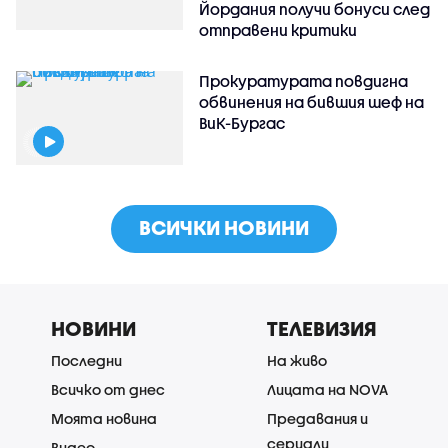
Йордания получи бонуси след
отправени критики
Прокуратурата повдигна
обвинения на бившия шеф на
ВиК-Бургас
ВСИЧКИ НОВИНИ
НОВИНИ
ТЕЛЕВИЗИЯ
Последни
На живо
Всичко от днес
Лицата на NOVA
Моята новина
Предавания и
сериали
Видео