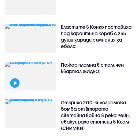
Властите в Конго поставиха
под карантина кораб с 255
души заради съмнения за
ебола
Пожар пламна в столичен
квартал (ВИДЕО)
Откриха 200-килограмова
бомба от Втората
световна война в река Рейн,
евакуираха стотици в Кьолн
(СНИМКИ)