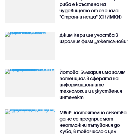
риба е кръстена на
чудовището от сериала
"Странни неща" (СНИМКИ)
Джим Кери ще участва в
игралния филм „Джетсънови“
Йотова: България има голям
потенциал в сферата на
информационните
технологии и изкуствения
интелект
МВнР настоятелно съветва
да не се предприемат
неотложни пътувания до
Куба, в това число с цел