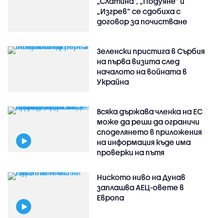
„Слатина“, „Подуяне“ и
„Изгрев“ се сдобиха с
договор за почистване
Зеленски пристига в Сърбия
на първа визита след
началото на войната в
Украйна
Всяка държава членка на ЕС
може да реши да ограничи
споделянето в приложения
на информация къде има
проверки на пътя
Ниското ниво на Дунав
заплашва АЕЦ-овете в
Европа