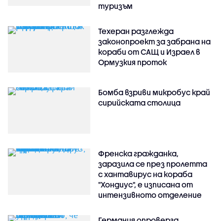
туризъм
Техеран разглежда
законопроект за забрана на
кораби от САЩ и Израел в
Ормузкия проток
Бомба взриви микробус край
сирийската столица
Френска гражданка,
заразила се през пролетта
с хантавирус на кораба
"Хондиус", е изписана от
интензивното отделение
Германия опроверга