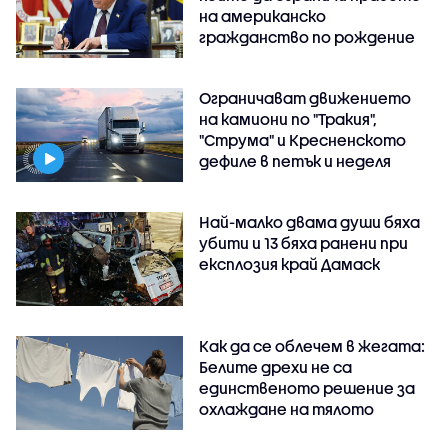
на американско
гражданство по рождение
Ограничават движението
на камиони по "Тракия",
"Струма" и Кресненското
дефиле в петък и неделя
Най-малко двама души бяха
убити и 13 бяха ранени при
експлозия край Дамаск
Как да се облечем в жегата:
Белите дрехи не са
единственото решение за
охлаждане на тялото