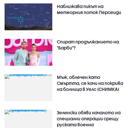
Наближава пикът на
метеорния поток Персеиди
Спират продължанието на
"Барби"?
Мъж, облечен като
Смъртта, се качи на покрива
на болница в Уелс (СНИМКА)
Зеленски обяви началото на
специални операции срещу
руската военна