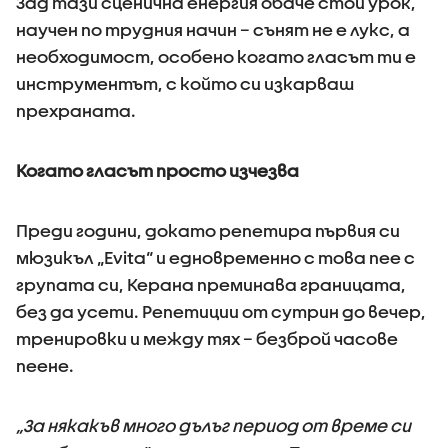
Зад тази сценична енергия обаче стои урок,
научен по трудния начин – сънят не е лукс, а
необходимост, особено когато гласът ти е
инструментът, с който си изкарваш
прехраната.
Когато гласът просто изчезва
Преди години, докато репетира първия си
мюзикъл „Evita“ и едновременно с това пее с
групата си, Керана преминава границата,
без да усети. Репетиции от сутрин до вечер,
тренировки и между тях – безброй часове
пеене.
„За някакъв много дълъг период от време си