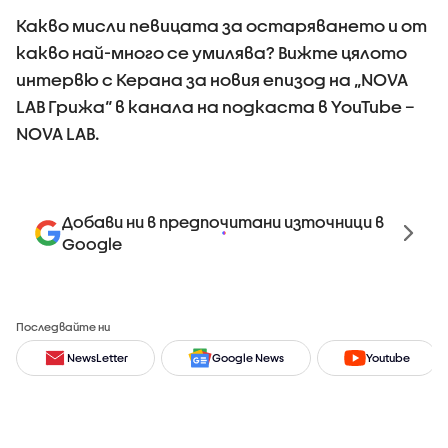
Какво мисли певицата за остаряването и от
какво най-много се умилява? Вижте цялото
интервю с Керана за новия епизод на „NOVA
LAB Грижа“ в канала на подкаста в YouTube –
NOVA LAB.
Добави ни в предпочитани източници в
Google
Последвайте ни
NewsLetter
Google News
Youtube