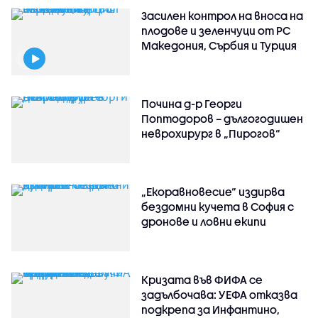
Засилен контрол на вноса на
плодове и зеленчуци от РС
Македония, Сърбия и Турция
Почина д-р Георги
Поптодоров – дългогодишен
неврохирург в „Пирогов“
„Екоравновесие“ издирва
бездомни кучета в София с
дронове и ловни екипи
Кризата във ФИФА се
задълбочава: УЕФА отказва
подкрепа за Инфантино,