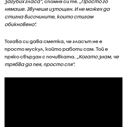
загубих гласа“
, спомня си тя. „
Просто го
нямаше. Звучеше изтощен. И не можех да
стигна височините, които стигам
обикновено".
Тогава си дава сметка, че гласът не е
просто мускул, който работи сам. Той е
пряко свързан с почивката. „
Когато знам, че
трябва да пея, просто спя".