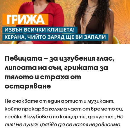
Певицата – за изгубения глас,
липсата на сън, грижата за
тялото и страха от
остаряване
Не очаквате от един артист и музикант,
който прекарва голяма част от времето си,
пеейки в клубове и по концерти, да чуете: „
Не
пия! Не пуша! Трябва да се наспя независимо