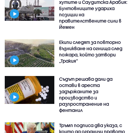
хутите и Саудитска Арабия:
Бунтовниците удариха
позиции на
правителствените сили в
Йемен
Екипи следят за повторно
възникване на огнища след
пожара, който затвори
„Тракия“
Съдът решава дали да
остави в ареста
задържаните за
производство и
разпространение на
фентанил
Тръмп подписа два указа, с
които да ограничи правото