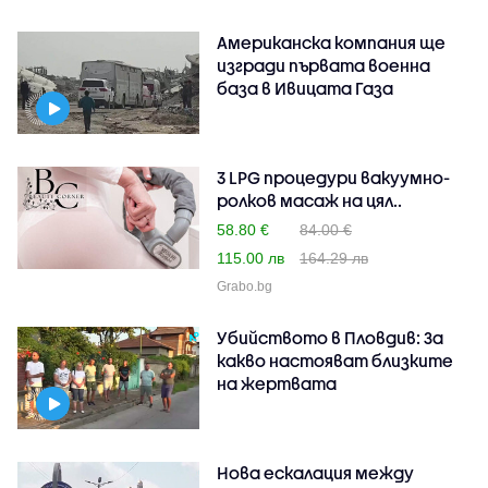
Американска компания ще
изгради първата военна
база в Ивицата Газа
3 LPG процедури вакуумно-
ролков масаж на цял..
58.80 €
84.00 €
115.00 лв
164.29 лв
Grabo.bg
Убийството в Пловдив: За
какво настояват близките
на жертвата
Нова ескалация между