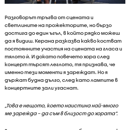
Разговорът тръгва от сцената и
светлините на прожекторите, но бързо
достига до един ъгъл, в който рядко можеш
да я видиш. Керана разказва какво костват
постоянните участия на сцената на гласа и
тялото ѝ. И докато повечето хора след
концерт търсят леглото, тя признава, че
именно тези моменти я зареждат. Но я
държат будна дълго, след като лампите в
концертните зали угаснат.
„Това е нещото, което наистина най-много
ме зарежда – да съм в близост до хората“.