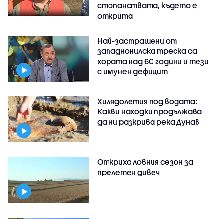
стопанствата, където е
открита
Най-застрашени от
западнонилска треска са
хората над 60 години и тези
с имунен дефицит
Хилядолетия под водата:
Какви находки продължава
да ни разкрива река Дунав
Откриха ловния сезон за
прелетен дивеч