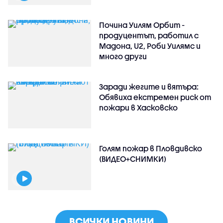
Почина Уилям Орбит -
продуцентът, работил с
Мадона, U2, Роби Уилямс и
много други
Заради жегите и вятъра:
Обявиха екстремен риск от
пожари в Хасковско
Голям пожар в Пловдивско
(ВИДЕО+СНИМКИ)
ВСИЧКИ НОВИНИ