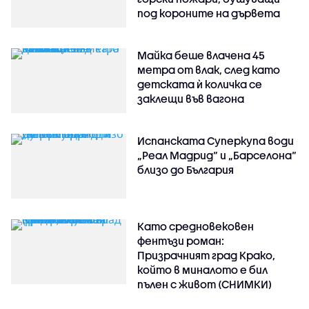
под короните на дървета
Майка беше влачена 45
метра от влак, след като
детската ѝ количка се
заклещи във вагона
Испанската Суперкупа води
„Реал Мадрид“ и „Барселона“
близо до България
Като средновековен
фентъзи роман:
Призрачният град Крако,
който в миналото е бил
пълен с живот (СНИМКИ)