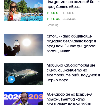
Цял ден летен релакс в Банкя
през Септември:..
10.00 €
15.00 €
19.56 лв
29.34 лв
Grabo.bg
Столичната община ще
раздава безплатна вода и
през почивните дни заради
горещините
Мобилна лаборатория ще
следи движението на
есетровите риби по Дунав и
Черно море
Абелардо де ла Есприеля
положи клетва като
президент на Колумбия