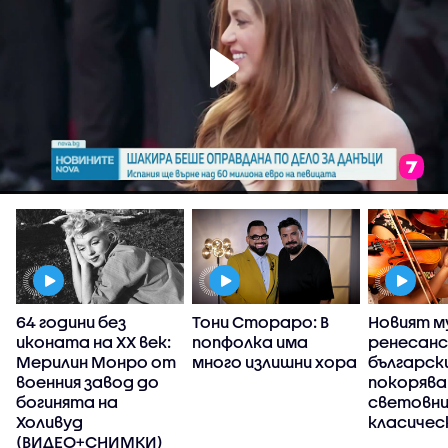
:
64 години без
Тони Стораро: В
Новият м
иконата на XX век:
попфолка има
ренесанс
а
Мерилин Монро от
много излишни хора
българск
военния завод до
покоряв
богинята на
световн
Холивуд
класичес
(ВИДЕО+СНИМКИ)