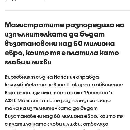
Магистратите разпоредиха на
изпълнителката да бъдат
възстановени над 60 милиона
евро, които тя е платила като
глоби и лихви
Върховният съд на Испания оправда
колумбийската певица Шакира по обвинение
в данъчна измама, предадоха "Ройтерс" и
АФП. Магистратите разпоредиха също
така на изпълнителката да бъдат
възстановени над 60 милиона евро, които тя
е платила като глоби и лихви, отбеляза