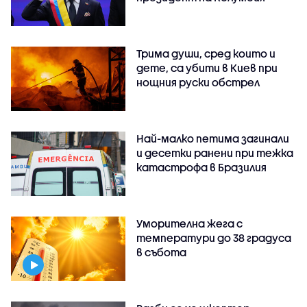
Трима души, сред които и
дете, са убити в Киев при
нощния руски обстрел
Най-малко петима загинали
и десетки ранени при тежка
катастрофа в Бразилия
Уморителна жега с
температури до 38 градуса
в събота