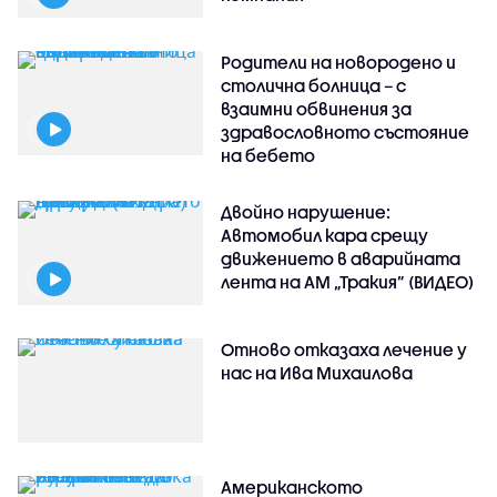
Родители на новородено и
столична болница – с
взаимни обвинения за
здравословното състояние
на бебето
Двойно нарушение:
Автомобил кара срещу
движението в аварийната
лента на АМ „Тракия” (ВИДЕО)
Отново отказаха лечение у
нас на Ива Михаилова
Американското