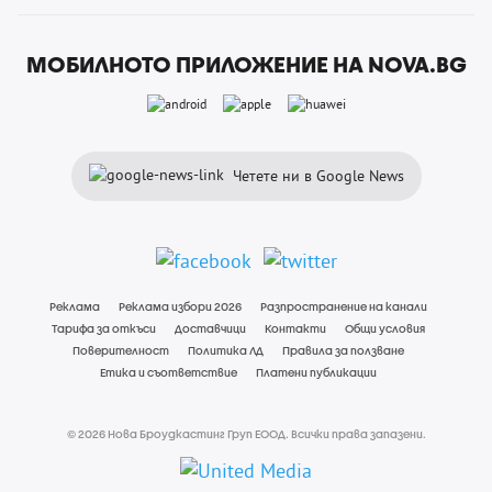
МОБИЛНОТО ПРИЛОЖЕНИЕ НА NOVA.BG
Четете ни в Google News
Реклама
Реклама избори 2026
Разпространение на канали
Тарифа за откъси
Доставчици
Контакти
Общи условия
Поверителност
Политика ЛД
Правила за ползване
Етика и съответствие
Платени публикации
© 2026 Нова Броудкастинг Груп ЕООД. Всички права запазени.