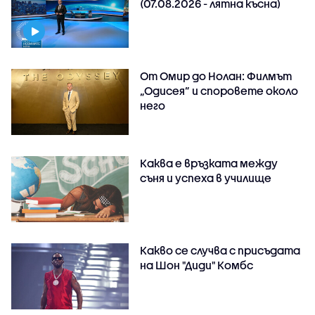
(07.08.2026 - лятна късна)
От Омир до Нолан: Филмът
„Одисея” и споровете около
него
Каква е връзката между
съня и успеха в училище
Какво се случва с присъдата
на Шон "Диди" Комбс