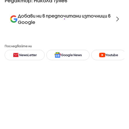
Редактор: Никола Тунев
Добави ни в предпочитани източници в
Google
Последвайте ни
NewsLetter
Google News
Youtube