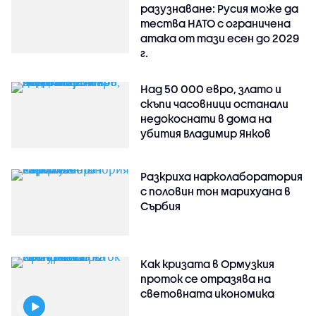
разузнаване: Русия може да
тества НАТО с ограничена
атака от тази есен до 2029
г.
Над 50 000 евро, злато и
скъпи часовници останали
недокоснати в дома на
убития Владимир Янков
Разкриха нарколаборатория
с половин тон марихуана в
Сърбия
Как кризата в Ормузкия
проток се отразява на
световната икономика