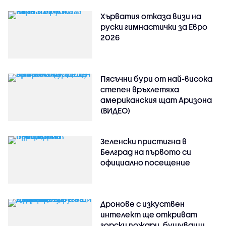
Хърватия отказа визи на
руски гимнастички за Евро
2026
Пясъчни бури от най-висока
степен връхлетяха
американския щат Аризона
(ВИДЕО)
Зеленски пристигна в
Белград на първото си
официално посещение
Дронове с изкуствен
интелект ще откриват
горски пожари, бушуващи