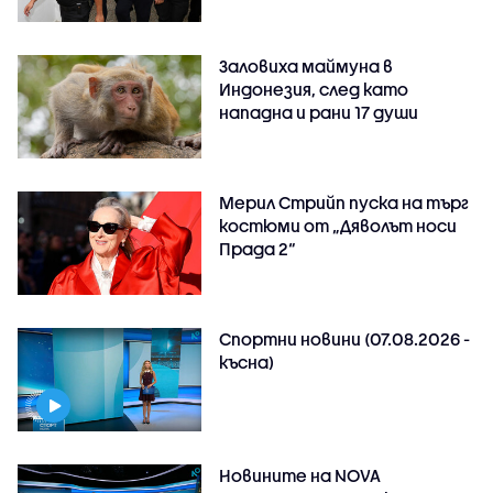
Заловиха маймуна в
Индонезия, след като
нападна и рани 17 души
Мерил Стрийп пуска на търг
костюми от „Дяволът носи
Прада 2“
Спортни новини (07.08.2026 -
късна)
Новините на NOVA