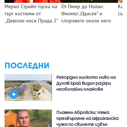
Мерил Стрийп пуска на
От Омир до Нолан:
Как
търг костюми от
Филмът „Одисея” и
сън
„Дяволът носи Прада 2“
споровете около него
ПОСЛЕДНИ
Рекордно ниското ниво на
Дунав край Видин разкри
необичайни плажове
Пламен Абровски: Няма
прехвърляне на африканска
чума по свинете извън