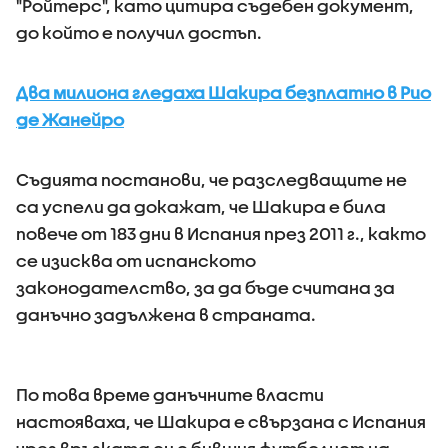
"Ройтерс", като цитира съдебен документ,
до който е получил достъп.
Два милиона гледаха Шакира безплатно в Рио
де Жанейро
Съдията постанови, че разследващите не
са успели да докажат, че Шакира е била
повече от 183 дни в Испания през 2011 г., както
се изисква от испанското
законодателство, за да бъде считана за
данъчно задължена в страната.
По това време данъчните власти
настояваха, че Шакира е свързана с Испания