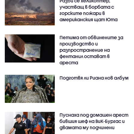
Разби се хеликоптер,
участващ в борбата с
горските пожари в
американския щат Юта
Петима от обвинените за
производство и
разпространение на
фентанил остават в
ареста
Подготвя ли Риана нов албум
Пуснаха под домашен арест
бившия шеф на ВиК-Бургас и
двамата му подчинени