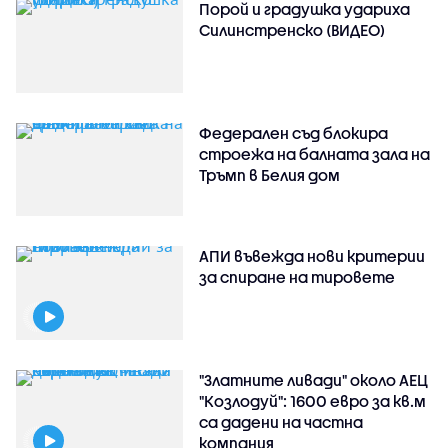
Порой и градушка удариха
Силинстренско (ВИДЕО)
Федерален съд блокира
строежа на балната зала на
Тръмп в Белия дом
АПИ въвежда нови критерии
за спиране на тировете
"Златните ливади" около АЕЦ
"Козлодуй": 1600 евро за кв.м
са дадени на частна
компания