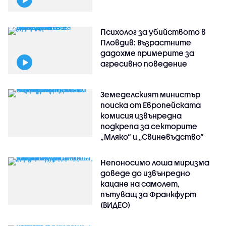
Психолог за убийството в
Пловдив: Възрастните
дадохме примерите за
агресивно поведение
Земеделският министър
поиска от Европейската
комисия извънредна
подкрепа за секторите
„Мляко“ и „Свиневъдство“
Непоносимо лоша миризма
доведе до извънредно
кацане на самолет,
пътуващ за Франкфурт
(ВИДЕО)