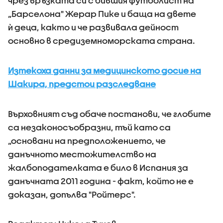
чрез връзката си с бившия футболист на
„Барселона" Жерар Пике и баща на двете
ѝ деца, както и че развивала дейност
основно в средиземноморската страна.
Изтекоха данни за медицинското досие на
Шакира, предстои разследване
Върховният съд обаче постанови, че глобите
са незаконосъобразни, тъй като са
„основани на предположението, че
данъчното местожителство на
жалбоподателката е било в Испания за
данъчната 2011 година - факт, който не е
доказан, допълва "Ройтерс".