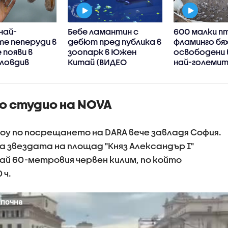
най-
Бебе ламантин с
600 малки п
е пеперуди в
дебют пред публика в
фламинго бя
 появи в
зоопарк в Южен
освободени 
Пловдив
Китай (ВИДЕО
най-големи
колонии в Ев
(ВИДЕО)
о студио на NOVA
у по посрещането на DARA вече завладя София.
а звездата на площад "Княз Александър I"
ай 60-метровия червен килим, по който
 ч.