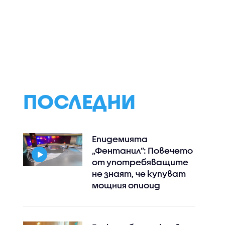
тици
Стотици балони с
Магията Лондон
ха
горещ въздух
Английската
в една от
полетяха в небето
столица през
те
над Бристол (ВИДЕО)
погледа на мла
ропа
ПОСЛЕДНИ
Епидемията
„Фентанил”: Повечето
от употребяващите
не знаят, че купуват
мощния опиоид