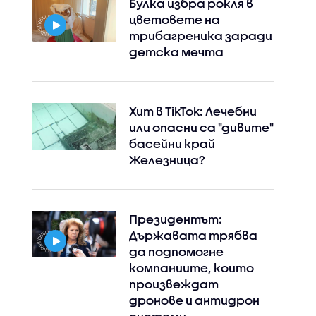
Булка избра рокля в
цветовете на
трибагреника заради
детска мечта
Хит в TikTok: Лечебни
или опасни са "дивите"
басейни край
Железница?
Президентът:
Държавата трябва
да подпомогне
компаниите, които
произвеждат
дронове и антидрон