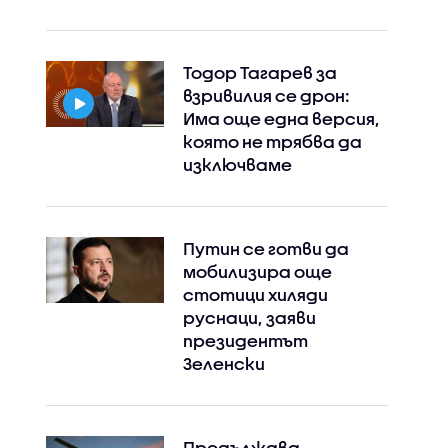
Тодор Тагарев за
взривилия се дрон:
Има още една версия,
която не трябва да
изключваме
Instagram
Facebook
Путин се готви да
мобилизира още
стотици хиляди
руснаци, заяви
президентът
Зеленски
Продължава