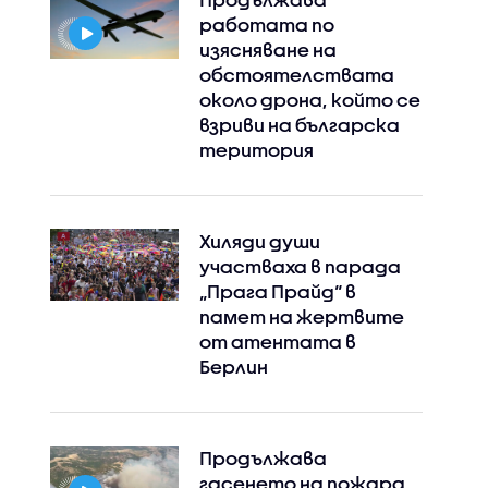
работата по
изясняване на
обстоятелствата
около дрона, който се
взриви на българска
територия
Хиляди души
участваха в парада
„Прага Прайд“ в
памет на жертвите
от атентата в
Берлин
Продължава
гасенето на пожара