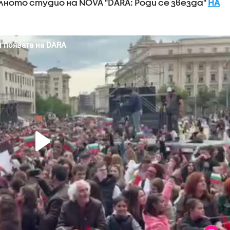
ното студио на NOVA "DARA: Роди се звезда"
НА