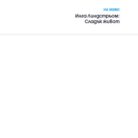
НА ЖИВО
Инга Линдстрьом:
Сладък живот