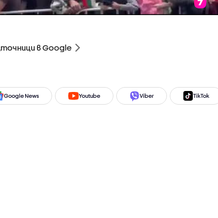
зточници в Google
Google News
Youtube
Viber
TikTok