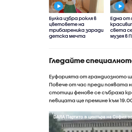
водораслите се
Булка избра рокля в
Една от 
ръщат в
цветовете на
красивит
риал за
трибагреника заради
света се
ация на жилища
детска мечта
музея в 
Гледайте специалнот
Еуфорията от грандиозното шо
Повече от час преди появата н
стотици фенове се събраха кр
певицата ще премине към 19.00