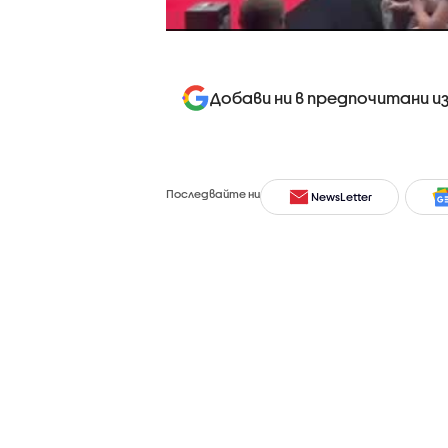
Добави ни в предпочитани и
Последвайте ни
NewsLetter