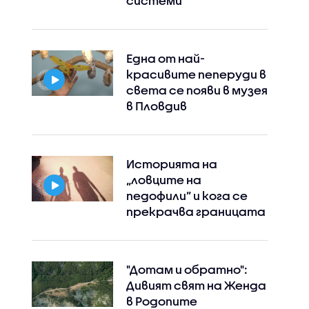
системи
Една от най-
красивите пеперуди в
света се появи в музея
в Пловдив
Историята на
„ловците на
педофили” и кога се
прекрачва границата
"Дотам и обратно":
Дивият свят на Женда
в Родопите