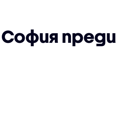
 София преди
)