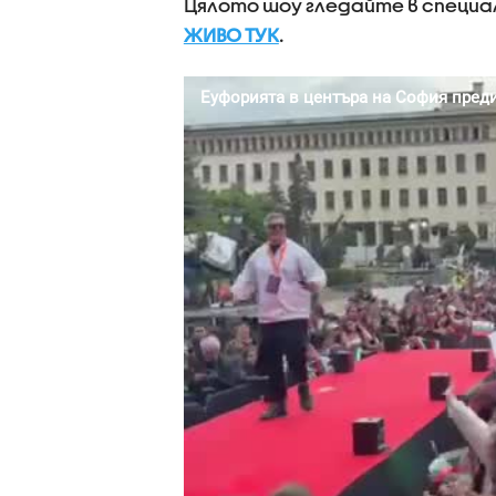
Цялото шоу гледайте в специал
ЖИВО ТУК
.