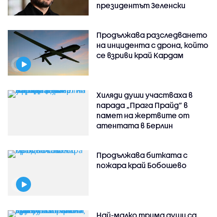
президентът Зеленски
Продължава разследването
на инцидента с дрона, който
се взриви край Кардам
Хиляди души участваха в
парада „Прага Прайд“ в
памет на жертвите от
атентата в Берлин
Продължава битката с
пожара край Бобошево
Най-малко трима души са