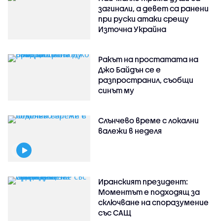
загинали, а девет са ранени
при руски атаки срещу
Източна Украйна
Ракът на простатата на
Джо Байдън се е
разпространил, съобщи
синът му
Слънчево време с локални
валежи в неделя
Иранският президент:
Моментът е подходящ за
сключване на споразумение
със САЩ