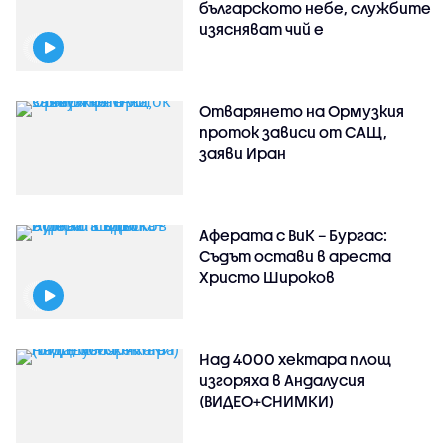
българското небе, службите
изясняват чий е
Отварянето на Ормузкия
проток зависи от САЩ,
заяви Иран
Аферата с ВиК – Бургас:
Съдът остави в ареста
Христо Широков
Над 4000 хектара площ
изгоряха в Андалусия
(ВИДЕО+СНИМКИ)