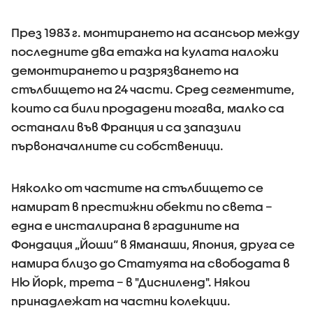
През 1983 г. монтирането на асансьор между
последните два етажа на кулата наложи
демонтирането и разрязването на
стълбището на 24 части. Сред сегментите,
които са били продадени тогава, малко са
останали във Франция и са запазили
първоначалните си собственици.
Няколко от частите на стълбището се
намират в престижни обекти по света –
една е инсталирана в градините на
Фондация „Йоши“ в Яманаши, Япония, друга се
намира близо до Статуята на свободата в
Ню Йорк, трета – в "Дисниленд". Някои
принадлежат на частни колекции.