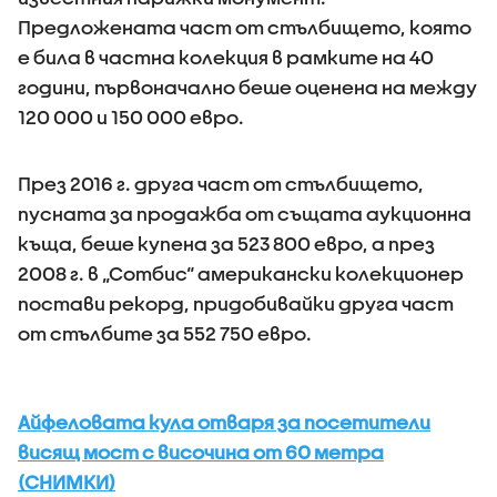
Предложената част от стълбището, която
е била в частна колекция в рамките на 40
години, първоначално беше оценена на между
120 000 и 150 000 евро.
През 2016 г. друга част от стълбището,
пусната за продажба от същата аукционна
къща, беше купена за 523 800 евро, а през
2008 г. в „Сотбис“ американски колекционер
постави рекорд, придобивайки друга част
от стълбите за 552 750 евро.
Айфеловата кула отваря за посетители
висящ мост с височина от 60 метра
(СНИМКИ)