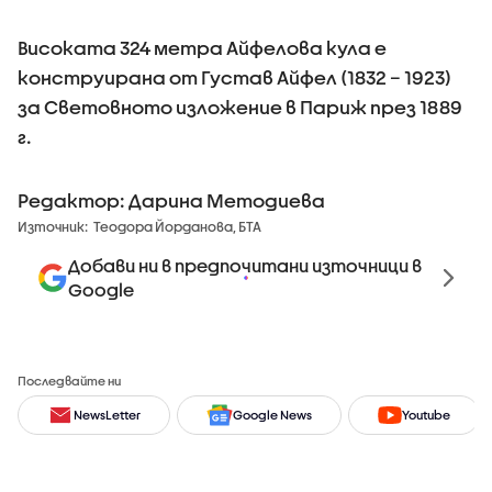
Високата 324 метра Айфелова кула е
конструирана от Густав Айфел (1832 – 1923)
за Световното изложение в Париж през 1889
г.
Редактор: Дарина Методиева
Източник:
Теодора Йорданова, БТА
Добави ни в предпочитани източници в
Google
Последвайте ни
NewsLetter
Google News
Youtube