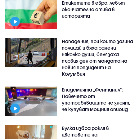
Етикетите в евро, левът
окончателно отива в
историята
Нападения, при които загина
полицай и бяха ранени
няколко души, белязаха
първия ден от мандата на
новия президент на
Колумбия
Епидемията „Фентанил”:
Повечето от
употребяващите не знаят,
че купуват мощния опиоид
Булка избра рокля в
цветовете на