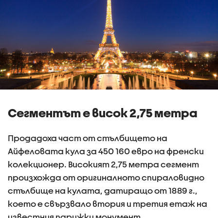
Сегментът е висок 2,75 метра
Продадоха част от стълбището на
Айфеловата кула за 450 160 евро на френски
колекционер. Високият 2,75 метра сегмент
произхожда от оригиналното спираловидно
стълбище на кулата, датиращо от 1889 г.,
което е свързвало втория и третия етаж на
известния парижки монумент.