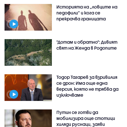
Историята на „ловците на
педофили” и кога се
прекрачва границата
"Дотам и обратно": Дивият
свят на Женда в Родопите
Тодор Тагарев за взривилия
се дрон: Има още една
версия, която не трябва да
изключваме
Путин се готви да
мобилизира още стотици
хиляди руснаци, заяви