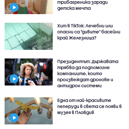
трибагреника заради
детска мечта
Хит в TikTok: Лечебни или
опасни са "дивите" басейни
край Железница?
Президентът: Държавата
трябва да подпомогне
компаниите, които
произвеждат дронове и
антидрон системи
Една от най-красивите
пеперуди в света се появи в
музея в Пловдив