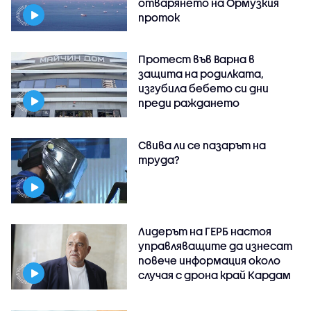
отварянето на Ормузкия
проток
Протест във Варна в
защита на родилката,
изгубила бебето си дни
преди раждането
Свива ли се пазарът на
труда?
Лидерът на ГЕРБ настоя
управляващите да изнесат
повече информация около
случая с дрона край Кардам