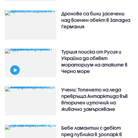
Дронове са били засечени
над военен обект в Западна
Германия
Турция поиска от Русия и
Украйна да обявят
мораториум на атаките в
Черно море
Учени: Топенето на леда
превръща Антарктида във
вторичен източник на
живачно замърсяване
Бебе ламантин с дебют
пред публика в зоопарк в