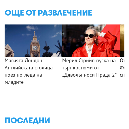
ОЩЕ ОТ РАЗВЛЕЧЕНИЕ
Магията Лондон:
Мерил Стрийп пуска на
От 
Английската столица
търг костюми от
Фил
през погледа на
„Дяволът носи Прада 2“
спо
младите
ПОСЛЕДНИ