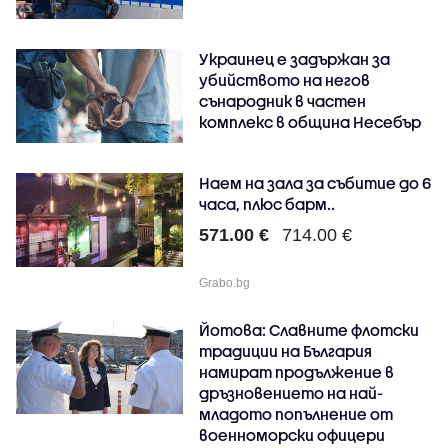
Украинец е задържан за
убийството на негов
сънародник в частен
комплекс в община Несебър
Наем на зала за събитие до 6
часа, плюс барм..
571.00 €
714.00 €
Grabo.bg
Йотова: Славните флотски
традиции на България
намират продължение в
дръзновението на най-
младото попълнение от
военноморски офицери