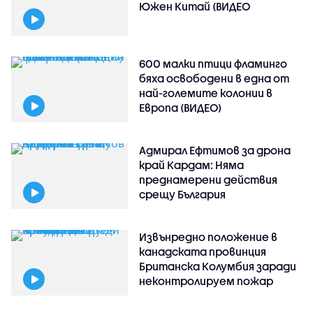
Южен Китай (ВИДЕО
600 малки птици фламинго
бяха освободени в една от
най-големите колонии в
Европа (ВИДЕО)
Адмирал Ефтимов за дрона
край Кардам: Няма
преднамерени действия
срещу България
Извънредно положение в
канадската провинция
Британска Колумбия заради
неконтролируем пожар