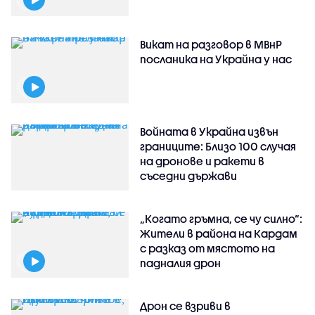
Викат на разговор в МВнР
посланика на Украйна у нас
Войната в Украйна извън
границите: Близо 100 случая
на дронове и ракети в
съседни държави
„Когато гръмна, се чу силно“:
Жители в района на Кардам
с разказ от мястото на
падналия дрон
Дрон се взриви в