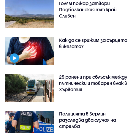
Голям пожар затвори
Подбалканския път край
Сливен
Как да се грижим за сърцето
в жегата?
25 ранени при сблъсък между
пътнически и товарен влак в
Хърватия
Полицията в Берлин
разследва два случая на
стрелба