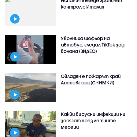
Испания въведе граничен
контрол с Италия
Уволниха шофьор на
автобус, гледал TikTok зад
волана (ВИДЕО)
Овладян е пожарът край
Асеновград (СНИМКИ)
Какви вирусни инфекции ни
засягат през летните
месеци