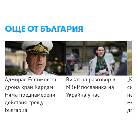
ОЩЕ ОТ БЪЛГАРИЯ
Адмирал Ефтимов за
Викат на разговор в
„Ког
дрона край Кардам:
МВнР посланика на
сил
Няма преднамерени
Украйна у нас
на 
действия срещу
мяс
България
дро