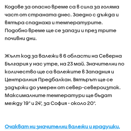
Кодове за опасно време са в сила за голяма
част от страната днес. Заедно с дъжда и
вятъра спаднаха и температурите.
Подобно време ще се запази и през трите
почивни дни.
Жълт код за валежи в 6 области на Северна
България у нас утре, на 23 май. Значителни по
количество ще са валежите в Западния и
Централния Предбалкан. Вятърът ще се
задържи до умерен от север-североизток.
Максималните температури ще бъдат
между 19° и 24°, за София - около 20°.
Очакват ни значителни валежи и градушки,