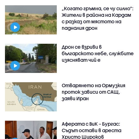
„Когато гръмна, се чу силно“:
Жители в района на Кардам
с разказ от мястото на
падналия дрон
Дрон се взриви в
българското небе, службите
изясняват чий е
Отварянето на Ормузкия
проток зависи от САЩ,
заяви Иран
Аферата с ВиК – Бургас:
Съдът остави в ареста
Христо Широков