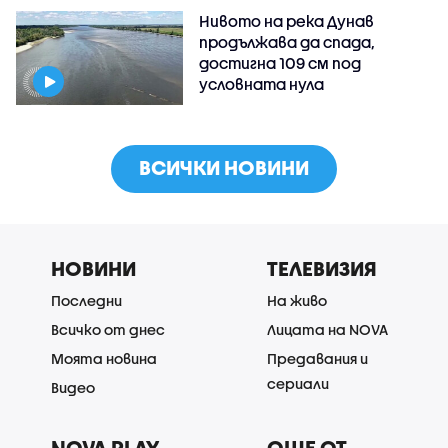
Нивото на река Дунав
продължава да спада,
достигна 109 см под
условната нула
ВСИЧКИ НОВИНИ
НОВИНИ
ТЕЛЕВИЗИЯ
Последни
На живо
Всичко от днес
Лицата на NOVA
Моята новина
Предавания и
сериали
Видео
NOVA PLAY
ОЩЕ ОТ