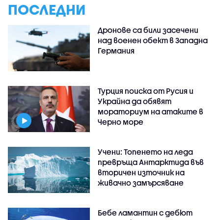
ПОСЛЕДНИ
Дронове са били засечени
над военен обект в Западна
Германия
Турция поиска от Русия и
Украйна да обявят
мораториум на атаките в
Черно море
Учени: Топенето на леда
превръща Антарктида във
вторичен източник на
живачно замърсяване
Бебе ламантин с дебют