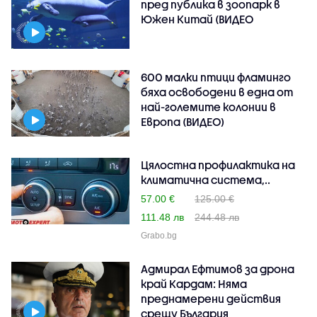
пред публика в зоопарк в
Южен Китай (ВИДЕО
600 малки птици фламинго
бяха освободени в една от
най-големите колонии в
Европа (ВИДЕО)
Цялостна профилактика на
климатична система,..
57.00 €
125.00 €
111.48 лв
244.48 лв
Grabo.bg
Адмирал Ефтимов за дрона
край Кардам: Няма
преднамерени действия
срещу България