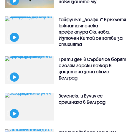
навлизането му
Тайфунът „Долфин” връхлетя
южната японска
префектура Окинава,
Източен Китай се готви за
стихията
Трети ден в Сърбия се борят
с голям горски пожар в
защитена зона около
Белград
Зеленски и Вучич се
срещнаха в Белград