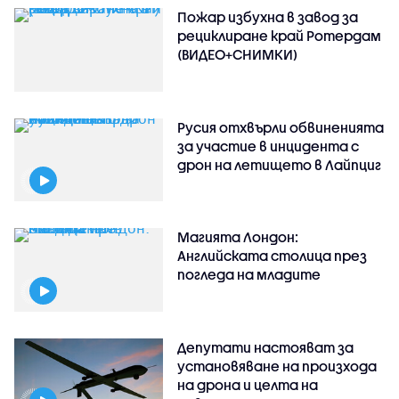
Пожар избухна в завод за
рециклиране край Ротердам
(ВИДЕО+СНИМКИ)
Русия отхвърли обвиненията
за участие в инцидента с
дрон на летището в Лайпциг
Магията Лондон:
Английската столица през
погледа на младите
Депутати настояват за
установяване на произхода
на дрона и целта на