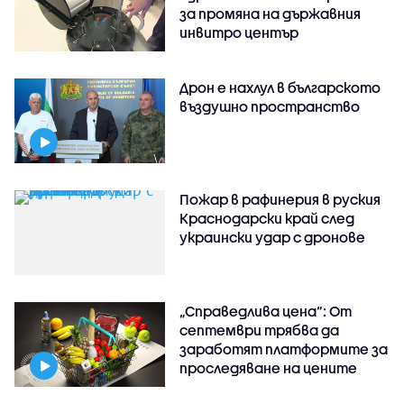
за промяна на държавния
инвитро център
Дрон е нахлул в българското
въздушно пространство
Пожар в рафинерия в руския
Краснодарски край след
украински удар с дронове
„Справедлива цена“: От
септември трябва да
заработят платформите за
проследяване на цените