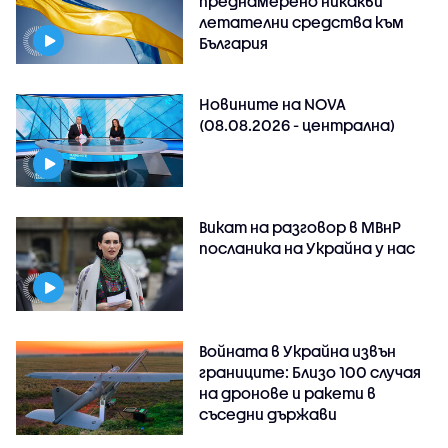
преднамерено никакви
летателни средства към
България
Новините на NOVA
(08.08.2026 - централна)
Викат на разговор в МВнР
посланика на Украйна у нас
Войната в Украйна извън
границите: Близо 100 случая
на дронове и ракети в
съседни държави