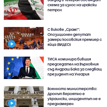
схема за износ на иракски
петрол
С викове „Срам!“:
Опозиционен депутат
замери косовския премиер с
яйца (ВИДЕО)
ТИСА номинира бившия
председател на Върховния
съд Андраш Бака за следващ
президент на Унгария
Военното министерство:
Дронът вероятно е
украински, инцидентът не е
преднамерен