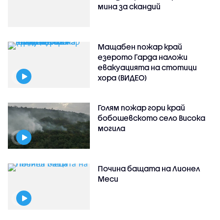
мина за скандий
Мащабен пожар край
езерото Гарда наложи
евакуацията на стотици
хора (ВИДЕО)
Голям пожар гори край
бобошевското село Висока
могила
Почина бащата на Лионел
Меси