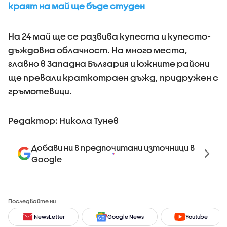
краят на май ще бъде студен
На 24 май ще се развива купеста и купесто-
дъждовна облачност. На много места,
главно в Западна България и южните райони
ще превали краткотраен дъжд, придружен с
гръмотевици.
Редактор: Никола Тунев
Добави ни в предпочитани източници в
Google
Последвайте ни
NewsLetter
Google News
Youtube