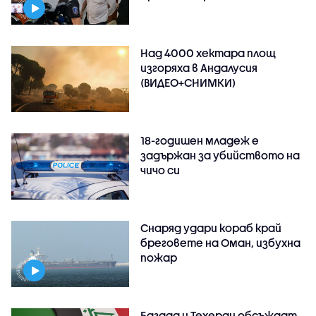
Над 4000 хектара площ
изгоряха в Андалусия
(ВИДЕО+СНИМКИ)
18-годишен младеж е
задържан за убийството на
чичо си
Снаряд удари кораб край
бреговете на Оман, избухна
пожар
Багдад и Техеран обсъждат