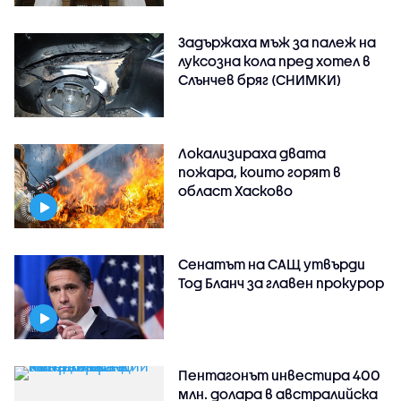
Задържаха мъж за палеж на
луксозна кола пред хотел в
Слънчев бряг (СНИМКИ)
Локализираха двата
пожара, които горят в
област Хасково
Сенатът на САЩ утвърди
Тод Бланч за главен прокурор
Пентагонът инвестира 400
млн. долара в австралийска