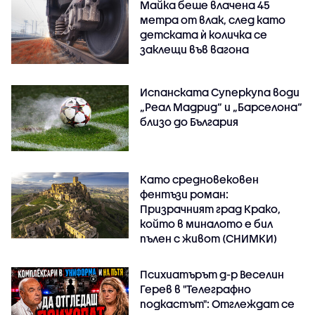
Майка беше влачена 45
метра от влак, след като
детската ѝ количка се
заклещи във вагона
Испанската Суперкупа води
„Реал Мадрид“ и „Барселона“
близо до България
Като средновековен
фентъзи роман:
Призрачният град Крако,
който в миналото е бил
пълен с живот (СНИМКИ)
Психиатърът д-р Веселин
Герев в "Телеграфно
подкастът": Отглеждат се