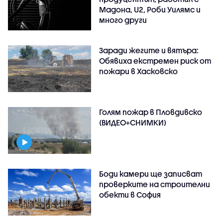
Мадона, U2, Роби Уилямс и
много други
Заради жегите и вятъра:
Обявиха екстремен риск от
пожари в Хасковско
Голям пожар в Пловдивско
(ВИДЕО+СНИМКИ)
Боди камери ще записват
проверките на строителни
обекти в София