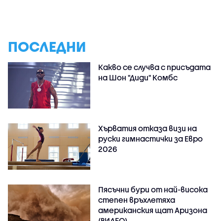
ПОСЛЕДНИ
Какво се случва с присъдата
на Шон "Диди" Комбс
Хърватия отказа визи на
руски гимнастички за Евро
2026
Пясъчни бури от най-висока
степен връхлетяха
американския щат Аризона
(ВИДЕО)