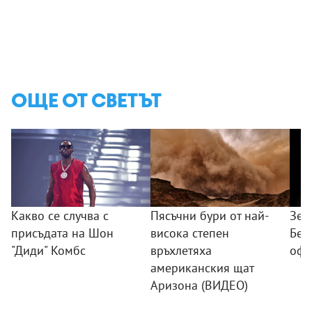
ОЩЕ ОТ СВЕТЪТ
Какво се случва с
Пясъчни бури от най-
Зел
присъдата на Шон
висока степен
Бел
"Диди" Комбс
връхлетяха
офи
американския щат
Аризона (ВИДЕО)