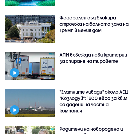
Федерален съд блокира
строежа на балната зала на
Тръмп в Белия дом
АПИ въвежда нови критерии
за спиране на тировете
"Златните ливади" около АЕЦ
"Козлодуй": 1600 евро за кв.м
са дадени на частна
компания
Родители на новородено и