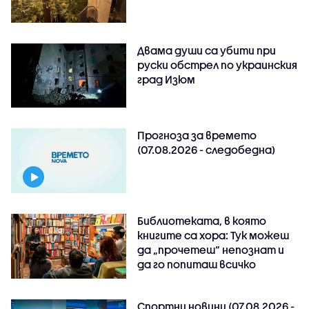
Двама души са убити при
руски обстрeл по украинския
град Изюм
Прогноза за времето
(07.08.2026 - следобедна)
Библиотеката, в която
книгите са хора: Тук можеш
да „прочетеш“ непознат и
да го попиташ всичко
Спортни новини (07.08.2026 -