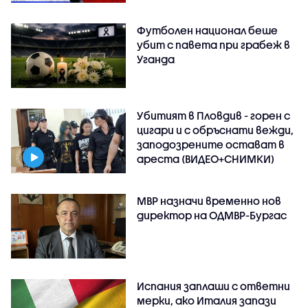
Футболен национал беше
убит с павета при грабеж в
Уганда
Убитият в Пловдив - горен с
цигари и с обръснати вежди,
заподозрените остават в
ареста (ВИДЕО+СНИМКИ)
МВР назначи временно нов
директор на ОДМВР-Бургас
Испания заплаши с ответни
мерки, ако Италия запази