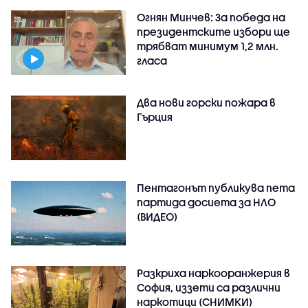
Огнян Минчев: За победа на
президентските избори ще
трябват минимум 1,2 млн.
гласа
Два нови горски пожара в
Гърция
Пентагонът публикува пета
партида досиета за НЛО
(ВИДЕО)
Разкриха наркооранжерия в
София, иззети са различни
наркотици (СНИМКИ)