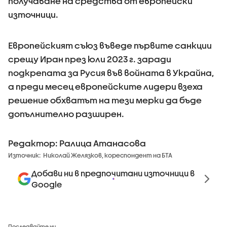
получаване на средства от европейски
източници.
Европейският съюз въведе първите санкции
срещу Иран през юли 2023 г. заради
подкрепата за Русия във войната в Украйна,
а преди месец европейските лидери взеха
решение обхватът на тези мерки да бъде
допълнително разширен.
Редактор: Ралица Атанасова
Източник:
Николай Желязков, кореспондент на БТА
Добави ни в предпочитани източници в
Google
Последвайте ни