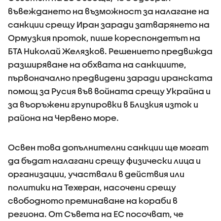
въвеждането на възможност за налагане на
санкции срещу Иран заради затварянето на
Ормузкия проток, пише кореспондетът на
БТА Николай Желязков. Решението предвижда
разширяване на обхвата на санкциите,
първоначално предвидени заради иранската
помощ за Русия във войната срещу Украйна и
за въоръжени групировки в Близкия изток и
района на Червено море.
Освен това допълнителни санкции ще могат
да бъдат налагани срещу физически лица и
организации, участвали в действия или
политики на Техеран, насочени срещу
свободното преминаване на кораби в
региона. От Съвета на ЕС посочват, че