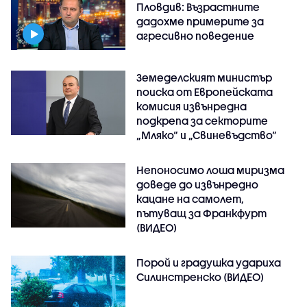
Пловдив: Възрастните
дадохме примерите за
агресивно поведение
Земеделският министър
поиска от Европейската
комисия извънредна
подкрепа за секторите
„Мляко“ и „Свиневъдство“
Непоносимо лоша миризма
доведе до извънредно
кацане на самолет,
пътуващ за Франкфурт
(ВИДЕО)
Порой и градушка удариха
Силинстренско (ВИДЕО)