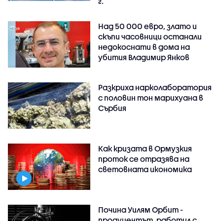
г.
Над 50 000 евро, злато и
скъпи часовници останали
недокоснати в дома на
убития Владимир Янков
Разкриха нарколаборатория
с половин тон марихуана в
Сърбия
Как кризата в Ормузкия
проток се отразява на
световната икономика
Почина Уилям Орбит -
продуцентът, работил с