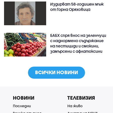
Издирват 58-годишен мъж
от Горна Оряховица
БАБХ спря внос на зеленчуци
с наднормено съдържание
на пестициди и смокини,
замърсени с афлатоксини
ВСИЧКИ НОВИНИ
НОВИНИ
ТЕЛЕВИЗИЯ
Последни
На живо