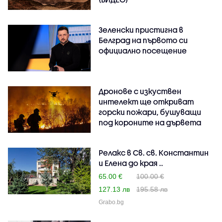
Зеленски пристигна в
Белград на първото си
официално посещение
Дронове с изкуствен
интелект ще откриват
горски пожари, бушуващи
под короните на дървета
Релакс в Св. св. Константин
и Елена до края ..
65.00 €
100.00 €
127.13 лв
195.58 лв
Grabo.bg