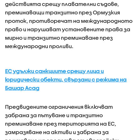
действията срещу плавателни съдове,
преминаващи транзитно през Ормузкия
проток, противоречат на международното
право и нарушават установените права за
мирно и транзитно преминаване през
международни проливи.
ЕС удължи санкциите срещу лица и
юридически обекти, свързани с режима на
Башар Асад
Предвидените ограничения включват
забрана за пътуване и транзитно
преминаване през територията на ЕС,
замразяване на активи и забрана за