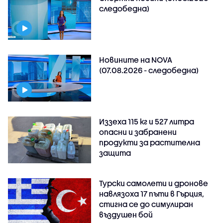
следобедна)
Новините на NOVA
(07.08.2026 - следобедна)
Иззеха 115 кг и 527 литра
опасни и забранени
продукти за растителна
защита
Турски самолети и дронове
навлязоха 17 пъти в Гърция,
стигна се до симулиран
въздушен бой