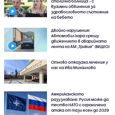
столична болница – с
взаимни обвинения за
здравословното състояние
на бебето
Двойно нарушение:
Автомобил кара срещу
движението в аварийната
лента на АМ „Тракия” (ВИДЕО)
Отново отказаха лечение у
нас на Ива Михаилова
Американското
разузнаване: Русия може да
тества НАТО с ограничена
атака от тази есен до 2029