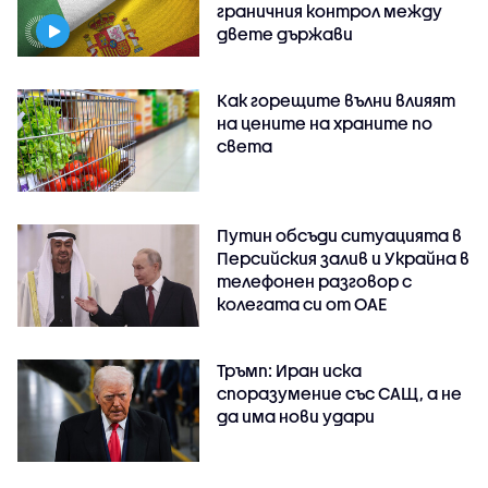
граничния контрол между
двете държави
Как горещите вълни влияят
на цените на храните по
света
Путин обсъди ситуацията в
Персийския залив и Украйна в
телефонен разговор с
колегата си от ОАЕ
Тръмп: Иран иска
споразумение със САЩ, а не
да има нови удари