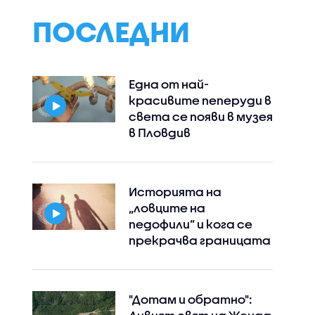
ПОСЛЕДНИ
Една от най-
красивите пеперуди в
света се появи в музея
в Пловдив
Instagram
Facebook
Историята на
„ловците на
педофили” и кога се
прекрачва границата
"Дотам и обратно":