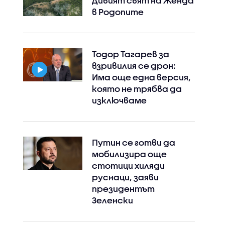
Дивият свят на Женда
в Родопите
Тодор Тагарев за
взривилия се дрон:
Има още една версия,
която не трябва да
изключваме
Путин се готви да
мобилизира още
стотици хиляди
руснаци, заяви
президентът
Зеленски