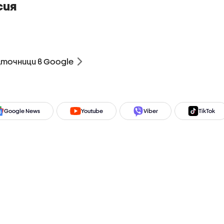
сия
зточници в Google
Google News
Youtube
Viber
TikTok