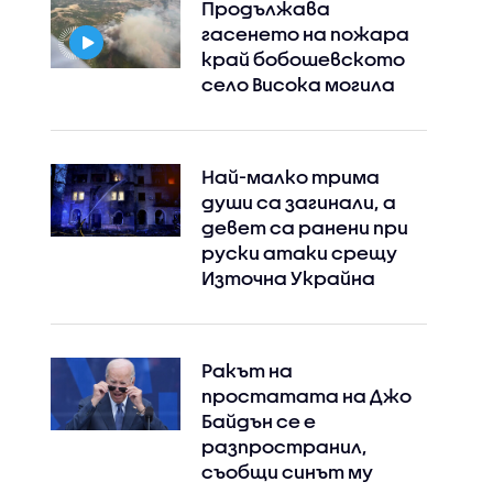
Продължава
гасенето на пожара
край бобошевското
село Висока могила
Най-малко трима
души са загинали, а
девет са ранени при
руски атаки срещу
Източна Украйна
Ракът на
простатата на Джо
Байдън се е
разпространил,
съобщи синът му