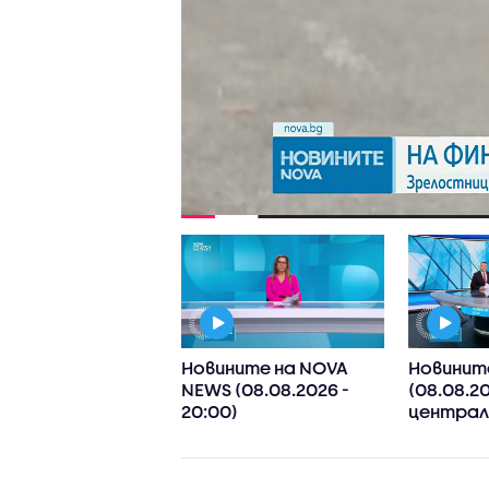
ните на NOVA
Новините на NOVA
Новинит
8.2026 -
NEWS (08.08.2026 -
(08.08.20
рална)
20:00)
централ