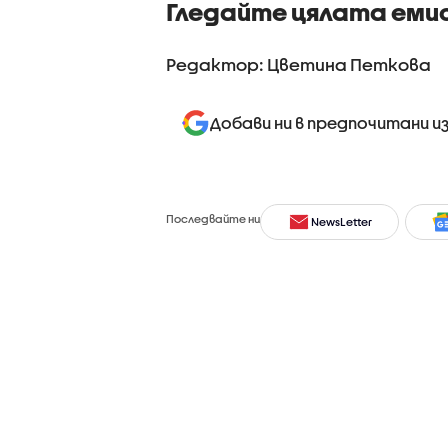
Гледайте цялата еми
Редактор: Цветина Петкова
Добави ни в предпочитани и
Последвайте ни
NewsLetter