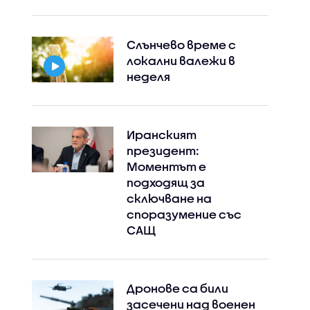
Слънчево време с
локални валежи в
неделя
Иранският
президент:
Моментът е
подходящ за
сключване на
споразумение със
САЩ
Дронове са били
засечени над военен