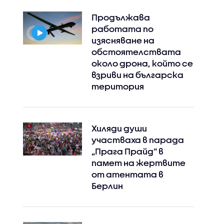
Продължава
работата по
изясняване на
обстоятелствата
около дрона, който се
взриви на българска
територия
Хиляди души
участваха в парада
„Прага Прайд“ в
памет на жертвите
от атентата в
Берлин