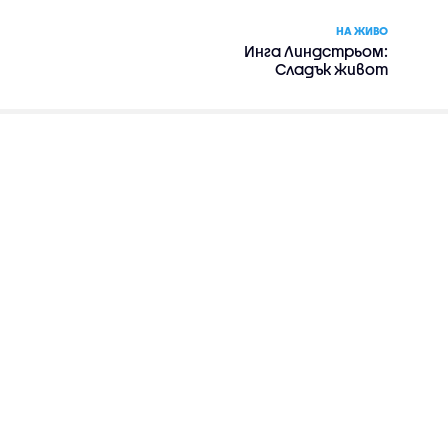
НА ЖИВО
Инга Линдстрьом:
Сладък живот