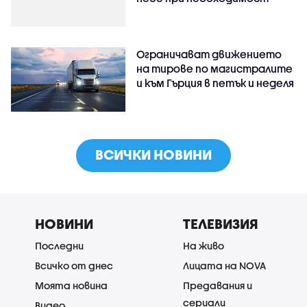
Ограничават движението
на тирове по магистралите
и към Гърция в петък и неделя
ВСИЧКИ НОВИНИ
НОВИНИ
ТЕЛЕВИЗИЯ
Последни
На живо
Всичко от днес
Лицата на NOVA
Моята новина
Предавания и
сериали
Видео