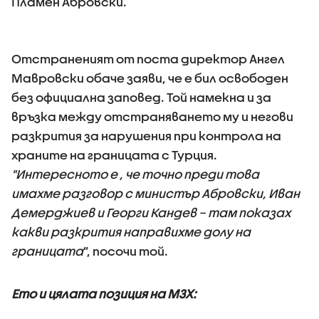
Пламен Абровски.
Отстраненият от поста директор Ангел
Мавровски обаче заяви, че е бил освободен
без официална заповед. Той намекна и за
връзка между отстраняването му и негови
разкрития за нарушения при контрола на
храните на границата с Турция.
"Интересното е , че точно преди това
имахме разговор с министър Абровски, Иван
Демерджиев и Георги Кандев – там показах
какви разкрития направихме долу на
границата
”, посочи той.
Ето и цялата позиция на МЗХ: