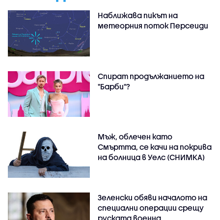
Наближава пикът на
метеорния поток Персеиди
Спират продължанието на
"Барби"?
Мъж, облечен като
Смъртта, се качи на покрива
на болница в Уелс (СНИМКА)
Зеленски обяви началото на
специални операции срещу
руската военна