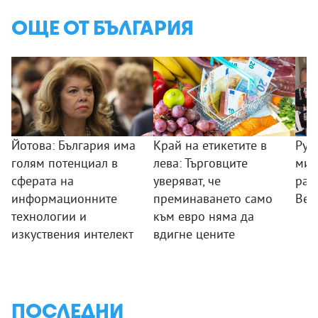
ОЩЕ ОТ БЪЛГАРИЯ
Йотова: България има
Край на етикетите в
Рум
голям потенциал в
лева: Търговците
мин
сферата на
уверяват, че
раб
информационните
преминаването само
Вел
технологии и
към евро няма да
изкуствения интелект
вдигне цените
ПОСЛЕДНИ