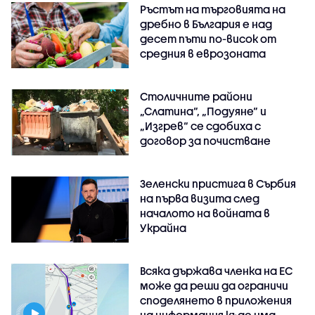
Ръстът на търговията на
дребно в България е над
десет пъти по-висок от
средния в еврозоната
Столичните райони
„Слатина“, „Подуяне“ и
„Изгрев“ се сдобиха с
договор за почистване
Зеленски пристига в Сърбия
на първа визита след
началото на войната в
Украйна
Всяка държава членка на ЕС
може да реши да ограничи
споделянето в приложения
на информация къде има