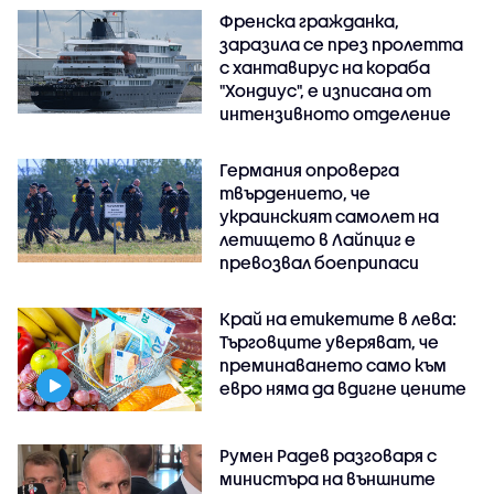
Френска гражданка,
заразила се през пролетта
с хантавирус на кораба
"Хондиус", е изписана от
интензивното отделение
Германия опроверга
твърдението, че
украинският самолет на
летището в Лайпциг е
превозвал боеприпаси
Край на етикетите в лева:
Търговците уверяват, че
преминаването само към
евро няма да вдигне цените
Румен Радев разговаря с
министъра на външните