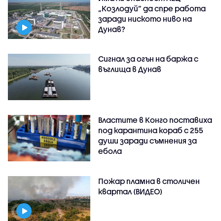
„Козлодуй” да спре работа
заради ниското ниво на
Дунав?
Сигнал за огън на баржа с
въглища в Дунав
Властите в Конго поставиха
под карантина кораб с 255
души заради съмнения за
ебола
Пожар пламна в столичен
квартал (ВИДЕО)