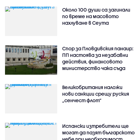
Около 100 души са загинали
по време на масовото
нахлуване в Сеута
Спор за Пловдивския панаир:
ПП настоява за незабавни
действия, финансовото
министерство чака съда
Великобритания наложи
нови санкции срещу руския
„сенчест флот“
Испански изтребители ще
могат да пазят българското
небе при необходимост