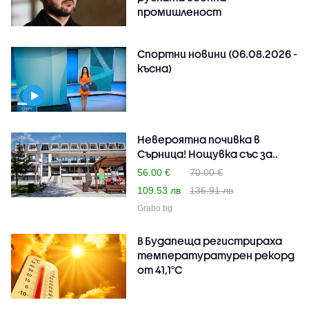
промишленост
Спортни новини (06.08.2026 -
късна)
Невероятна почивка в
Сърница! Нощувка със за..
56.00 €
70.00 €
109.53 лв
136.91 лв
Grabo.bg
В Будапеща регистрираха
температуратурен рекорд
от 41,1°C