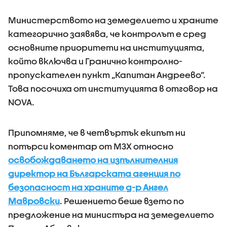
Министерството на земеделието и храните
категорично заявява, че контролът е сред
основните приоритети на институцията,
който включва и Гранично контролно-
пропускателен пункт „Капитан Андреево“.
Това посочиха от институцията в отговор на
NOVA.
Припомняме, че в четвъртък екипът ни
потърси коментар от МЗХ относно
освобождаването на изпълнителния
директор на Българската агенция по
безопасност на храните д-р Ангел
Мавровски
. Решението беше взето по
предложение на министъра на земеделието