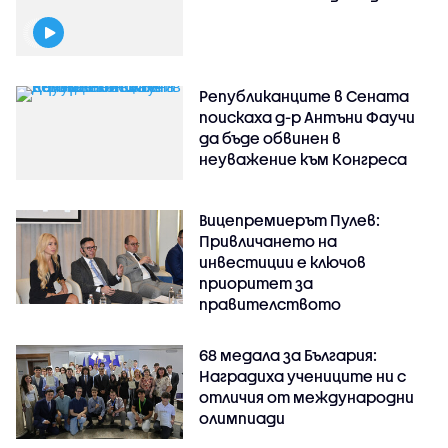
Републиканците в Сената
поискаха д-р Антъни Фаучи
да бъде обвинен в
неуважение към Конгреса
Вицепремиерът Пулев:
Привличането на
инвестиции е ключов
приоритет за
правителството
68 медала за България:
Наградиха учениците ни с
отличия от международни
олимпиади