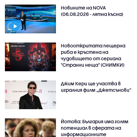
Новините на NOVA
(06.08.2026 - лятна късна)
Новооткритата пещерна
риба е кръстена на
чудовището от сериала
"Странни неща" (СНИМКИ)
Джим Кери ще участва в
игралния филм „Джетсънови“
Йотова: България има голям
потенциал в сферата на
информационните