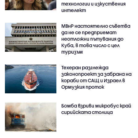
технологии и изкуствения
интелект
МВнР настоятелно съветва
да не се предприемат
неотложни пътувания до
Куба, в това число с цел
туризъм
Техеран разглежда
законопроект за забрана на
кораби от САЩ и Израел в
Ормузкия проток
Бомба взриви микробус край
сирийската столица