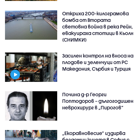
Откриха 200-килограмова
бомба от Втората
световна война в река Рейн,
евакуираха стотици в Кьолн
(СНИМКИ)
Засилен контрол на вноса на
плодове и зеленчуци от РС
Македония, Сърбия и Турция
Почина д-р Георги
Поптодоров – дългогодишен
неврохирург в „Пирогов“
„Екоравновесие“ издирва
бездомни кучета в София с