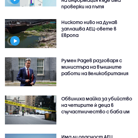
проверки на пътя
Ниското ниво на Дунав
заплашва АЕЦ-овете в
Европа
Румен Радев разговаря с
министъра на външните
работи на Великобритания
Обвиниха майка за убийство
на четирите ѝ деца в
съучастничество с баба им
Има ли опасност АЕЦ