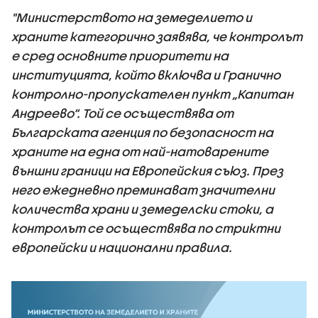
"Министерството на земеделието и
храните категорично заявява, че контролът
е сред основните приоритети на
институцията, който включва и Гранично
контролно-пропускателен пункт „Капитан
Андреево“. Той се осъществява от
Българската агенция по безопасност на
храните на една от най-натоварените
външни граници на Европейския съюз. През
него ежедневно преминават значителни
количества храни и земеделски стоки, а
контролът се осъществява по стриктни
европейски и национални правила.