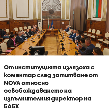
От институцията излязоха с
коментар след затитване от
NOVA относно
освобождаването на
изпълнителния директор на
БАБХ