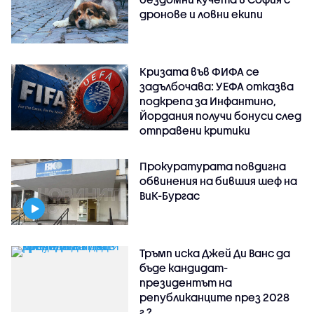
дронове и ловни екипи
Кризата във ФИФА се
задълбочава: УЕФА отказва
подкрепа за Инфантино,
Йордания получи бонуси след
отправени критики
Прокуратурата повдигна
обвинения на бившия шеф на
ВиК-Бургас
Тръмп иска Джей Ди Ванс да
бъде кандидат-
президентът на
републиканците през 2028
г.?