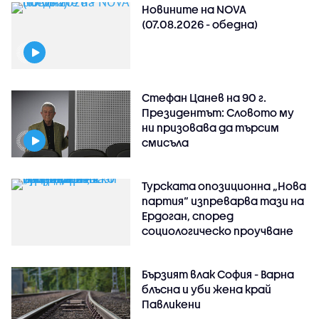
Новините на NOVA
(07.08.2026 - обедна)
Стефан Цанев на 90 г.
Президентът: Словото му
ни призовава да търсим
смисъла
Турската опозиционна „Нова
партия“ изпреварва тази на
Ердоган, според
социологическо проучване
Бързият влак София - Варна
блъсна и уби жена край
Павликени