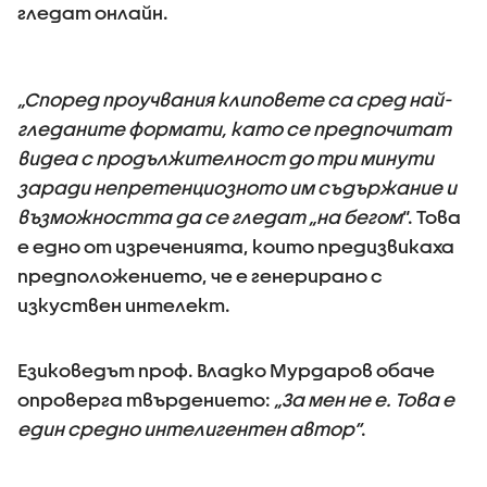
гледат онлайн.
„Според проучвания клиповете са сред най-
гледаните формати, като се предпочитат
видеа с продължителност до три минути
заради непретенциозното им съдържание и
възможността да се гледат „на бегом
“. Това
е едно от изреченията, които предизвикаха
предположението, че е генерирано с
изкуствен интелект.
Езиковедът проф. Владко Мурдаров обаче
опроверга твърдението:
„За мен не е. Това е
един средно интелигентен автор“
.