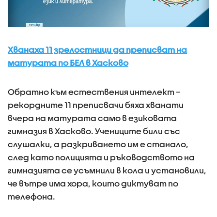
Хванаха 11 зрелостници да преписват на
матурата по БЕЛ в Хасково
Обратно към естествения интелект –
рекордните 11 преписвачи бяха хванати
вчера на матурата само в езиковата
гимназия в Хасково. Учениците били със
слушалки, а разкриването им е станало,
след като полицията и ръководството на
гимназията се усъмнили в кола и установили,
че вътре има хора, които диктуват по
телефона.