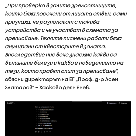
„При проверка в залите зрелостниците,
които бяха посочени от лицата отвън, сами
признаха, че разполагат с такива
устройства и че участват в схемата за
преписване. Техните писмени работи бяха
анулирани от квесторите в залата.
Впоследствие ние вече знаехме какви са
външните белези и какво е поведението на
тези, които правят опит за преписване“
,
обясни директорът на ЕГ „Проф. д-р Асен
Златаров“ – Хасково Деян Янев.