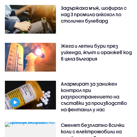
Задържаха мъж, шофирал с
над 3 промила алкохол по
столичен булевард
Жега и летни бури през
уикенда, жълт и оранжев код
в цяла България
Алармират за занижен
контрол при
разпространението на
съставки за производство
на фентанил у нас
Сменят безплатно всички
коли с електромобили на