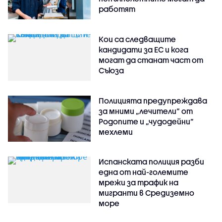
работят
Кои са следващите
кандидати за ЕС и кога
могат да станат част от
Съюза
Полицията предупреждава
за мними „лечители“ от
Родопите и „чудодейни“
мехлеми
Испанската полиция разби
една от най-големите
мрежи за трафик на
мигранти в Средиземно
море