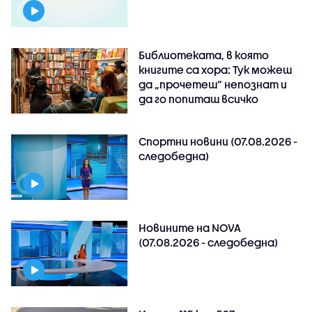
Библиотеката, в която
книгите са хора: Тук можеш
да „прочетеш“ непознат и
да го попиташ всичко
Спортни новини (07.08.2026 -
следобедна)
Новините на NOVA
(07.08.2026 - следобедна)