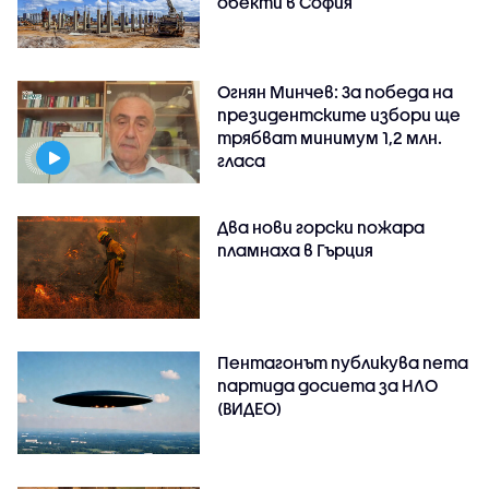
обекти в София
Огнян Минчев: За победа на
президентските избори ще
трябват минимум 1,2 млн.
гласа
Два нови горски пожара
пламнаха в Гърция
Пентагонът публикува пета
партида досиета за НЛО
(ВИДЕО)