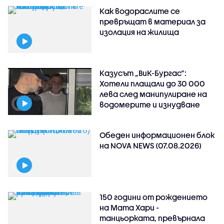
Как водораслите се
превръщат в материал за
изолация на жилища
Казусът „ВиК-Бургас“:
Хотели плащали до 30 000
лева след манипулиране на
водомерите и изнудване
Обеден информационен блок
на NOVA NEWS (07.08.2026)
150 години от рождението
на Мата Хари -
танцьорката, превърнала