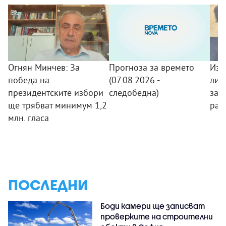
Огнян Минчев: За
Прогноза за времето
Изз
победа на
(07.08.2026 -
лит
президентските избори
следобедна)
заб
ще трябват минимум 1,2
рас
млн. гласа
ПОСЛЕДНИ
Боди камери ще записват
проверките на строителни