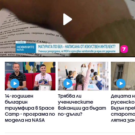
14-годишен
Трябва ли
Децата н
българин
ученическите
русенско
триумфира в Space
ваканции да бъдат
Бъзън пр
Camp - програма по
по-дълги?
старото 
модела на NASA
лятна за