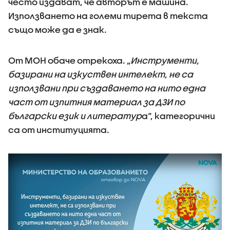
често издават, че авторът е машина.
Използването на големи тирета в текста
също може да е знак.
От МОН обаче отрекоха. „
Инструменти,
базирани на изкуствен интелект, не са
използвани при създаването на нито една
част от изпитния материал за ДЗИ по
български език и литератур
а“, категорични
са от институцията.