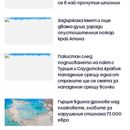
се в най-прочутия шпионин
Задържаха кмет и още
двама души заради
опустошителния пожар
край Атина
Пакистан след
подписването на пакт с
Турция и Саудитска Арабия:
Нападение срещу една от
страните ще се смята за
нападение срещу всички
Гърция вдигна дронове над
плажовете, глобите за
нарушения стигнаха 73 000
евро