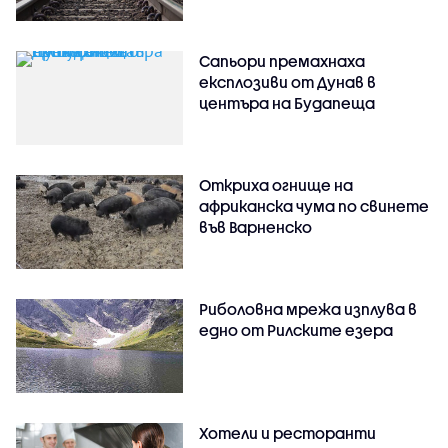
Сапьори премахнаха
експлозиви от Дунав в
центъра на Будапеща
Откриха огнище на
африканска чума по свинете
във Варненско
Риболовна мрежа изплува в
едно от Рилските езера
Хотели и ресторанти