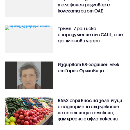
телефонен разговор с
колегата си от ОАЕ
Тръмп: Иран иска
споразумение със САЩ, а не
да има нови удари
Издирват 58-годишен мъж
от Горна Оряховица
БАБХ спря внос на зеленчуци
с наднормено съдържание
на пестициди и смокини,
замърсени с афлатоксини