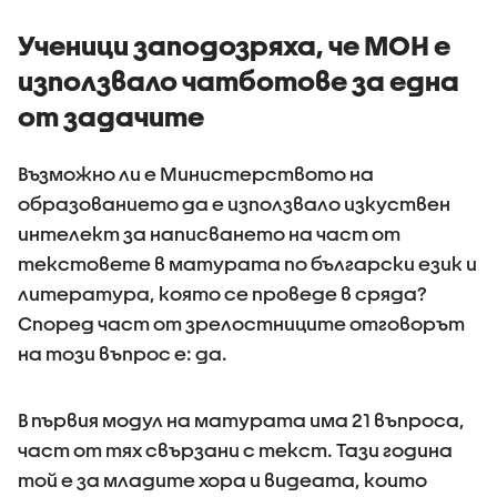
Ученици заподозряха, че МОН е
използвало чатботове за една
от задачите
Възможно ли е Министерството на
образованието да е използвало изкуствен
интелект за написването на част от
текстовете в матурата по български език и
литература, която се проведе в сряда?
Според част от зрелостниците отговорът
на този въпрос е: да.
В първия модул на матурата има 21 въпроса,
част от тях свързани с текст. Тази година
той е за младите хора и видеата, които