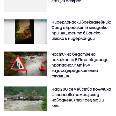
гръцки остров
Нидерландски всекидневник:
Сред еврейските младежи
при инцидента в Банско
имало и нидерландци
Частично бедствено
положение в Перник заради
пропаднал път към
газоразпределителна
станция
Над 260 семейства получиха
финансова помощ след
наводненията през май и
юни