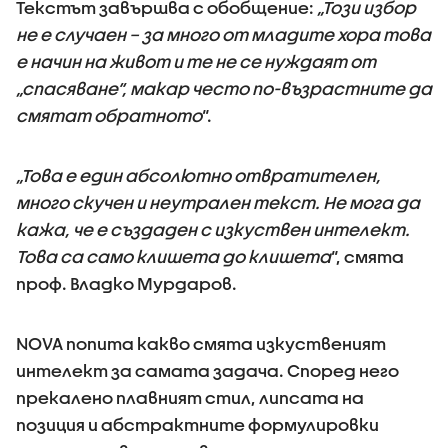
Текстът завършва с обобщение:
„Този избор
не е случаен – за много от младите хора това
е начин на живот и те не се нуждаят от
„спасяване“, макар често по-възрастните да
смятат обратното
“.
„Това е един абсолютно отвратителен,
много скучен и неутрален текст. Не мога да
кажа, че е създаден с изкуствен интелект.
Това са само клишета до клишета
“, смята
проф. Владко Мурдаров.
NOVA попита какво смята изкуственият
интелект за самата задача. Според него
прекалено плавният стил, липсата на
позиция и абстрактните формулировки