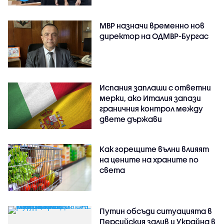
МВР назначи временно нов
директор на ОДМВР-Бургас
Испания заплаши с ответни
мерки, ако Италия запази
граничния контрол между
двете държави
Как горещите вълни влияят
на цените на храните по
света
Путин обсъди ситуацията в
Персийския залив и Украйна в