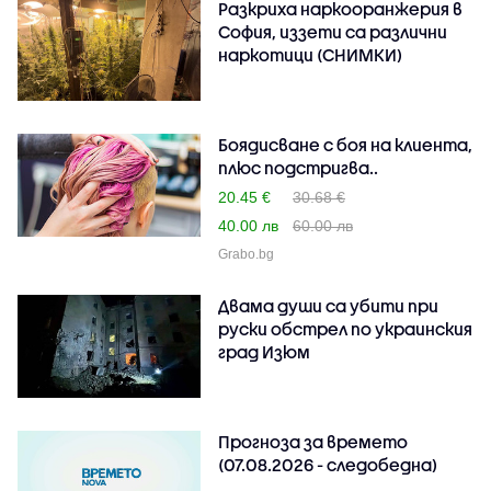
Разкриха наркооранжерия в
София, иззети са различни
наркотици (СНИМКИ)
Боядисване с боя на клиента,
плюс подстригва..
20.45 €
30.68 €
40.00 лв
60.00 лв
Grabo.bg
Двама души са убити при
руски обстрeл по украинския
град Изюм
Прогноза за времето
(07.08.2026 - следобедна)