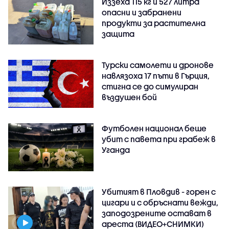
Иззеха 115 кг и 527 литра
опасни и забранени
продукти за растителна
защита
Турски самолети и дронове
навлязоха 17 пъти в Гърция,
стигна се до симулиран
въздушен бой
Футболен национал беше
убит с павета при грабеж в
Уганда
Убитият в Пловдив - горен с
цигари и с обръснати вежди,
заподозрените остават в
ареста (ВИДЕО+СНИМКИ)