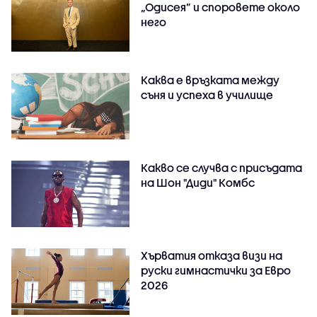
„Одисея” и споровете около
него
Каква е връзката между
съня и успеха в училище
Какво се случва с присъдата
на Шон "Диди" Комбс
Хърватия отказа визи на
руски гимнастички за Евро
2026