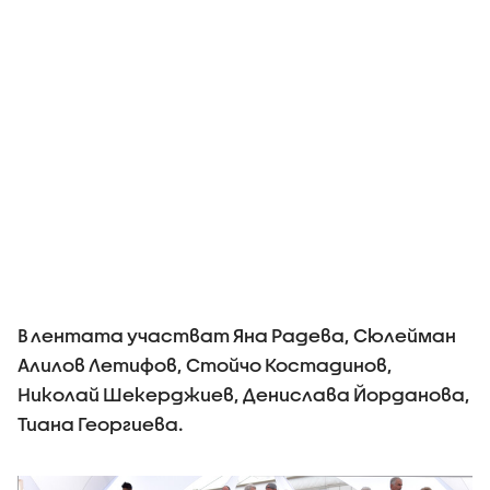
В лентата участват Яна Радева, Сюлейман
Алилов Летифов, Стойчо Костадинов,
Николай Шекерджиев, Денислава Йорданова,
Тиана Георгиева.