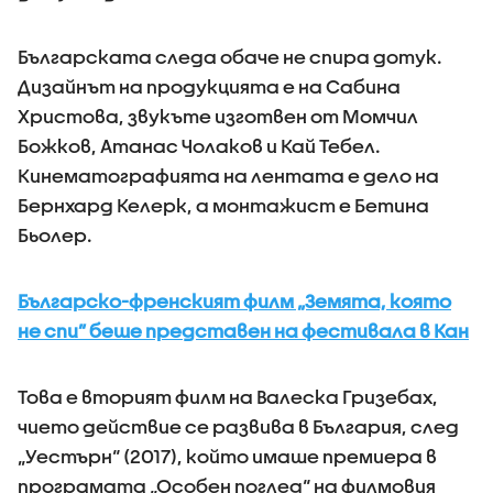
Българската следа обаче не спира дотук.
Дизайнът на продукцията е на Сабина
Христова, звукъте изготвен от Момчил
Божков, Атанас Чолаков и Кай Тебел.
Кинематографията на лентата е дело на
Бернхард Келерк, а монтажист е Бетина
Бьолер.
Българско-френският филм „Земята, която
не спи” беше представен на фестивала в Кан
Това е вторият филм на Валеска Гризебах,
чието действие се развива в България, след
„Уестърн“ (2017), който имаше премиера в
програмата „Особен поглед“ на филмовия