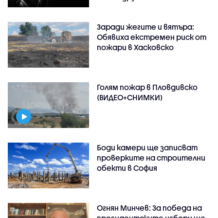
Заради жегите и вятъра:
Обявиха екстремен риск от
пожари в Хасковско
Голям пожар в Пловдивско
(ВИДЕО+СНИМКИ)
Боди камери ще записват
проверките на строителни
обекти в София
Огнян Минчев: За победа на
президентските избори ще