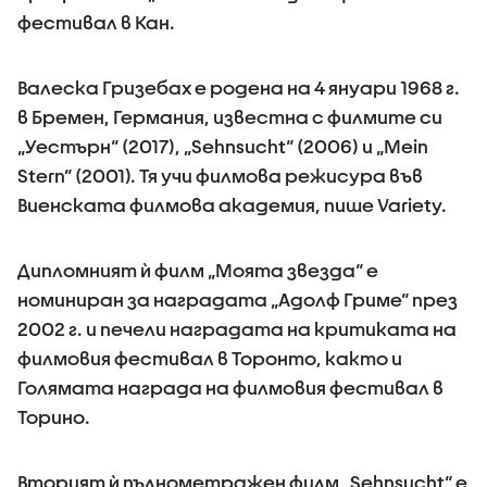
фестивал в Кан.
Валеска Гризебах е родена на 4 януари 1968 г.
в Бремен, Германия, известна с филмите си
„Уестърн“ (2017), „Sehnsucht“ (2006) и „Mein
Stern“ (2001). Тя учи филмова режисура във
Виенската филмова академия, пише Variety.
Дипломният ѝ филм „Моята звезда“ е
номиниран за наградата „Адолф Гриме“ през
2002 г. и печели наградата на критиката на
филмовия фестивал в Торонто, както и
Голямата награда на филмовия фестивал в
Торино.
Вторият ѝ пълнометражен филм „Sehnsucht“ е