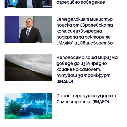
агресивно поведение
Земеделският министър
поиска от Европейската
комисия извънредна
подкрепа за секторите
„Мляко“ и „Свиневъдство“
Непоносимо лоша миризма
доведе до извънредно
кацане на самолет,
пътуващ за Франкфурт
(ВИДЕО)
Порой и градушка удариха
Силинстренско (ВИДЕО)