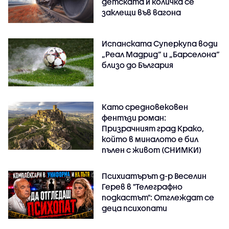
детската ѝ количка се
заклещи във вагона
Испанската Суперкупа води
„Реал Мадрид“ и „Барселона“
близо до България
Като средновековен
фентъзи роман:
Призрачният град Крако,
който в миналото е бил
пълен с живот (СНИМКИ)
Психиатърът д-р Веселин
Герев в "Телеграфно
подкастът": Отглеждат се
деца психопати