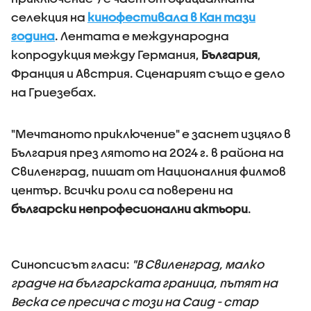
селекция на
кинофестивала в Кан тази
година
. Лентата е международна
копродукция между Германия,
България
,
Франция и Австрия. Сценарият също е дело
на Гриезебах.
"Мечтаното приключение" е заснет изцяло в
България през лятото на 2024 г. в района на
Свиленград, пишат от Националния филмов
център. Всички роли са поверени на
български непрофесионални актьори
.
Синопсисът гласи:
"В Свиленград, малко
градче на българската граница, пътят на
Веска се пресича с този на Саид - стар