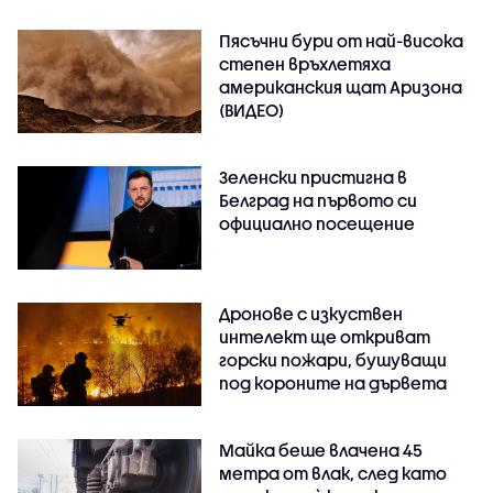
Пясъчни бури от най-висока
степен връхлетяха
американския щат Аризона
(ВИДЕО)
Зеленски пристигна в
Белград на първото си
официално посещение
Дронове с изкуствен
интелект ще откриват
горски пожари, бушуващи
под короните на дървета
Майка беше влачена 45
метра от влак, след като