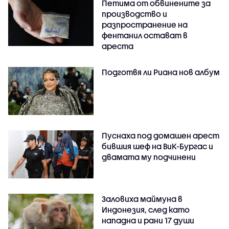
Петима от обвинените за
производство и
разпространение на
фентанил остават в
ареста
Подготвя ли Риана нов албум
Пуснаха под домашен арест
бившия шеф на ВиК-Бургас и
двамата му подчинени
Заловиха маймуна в
Индонезия, след като
нападна и рани 17 души