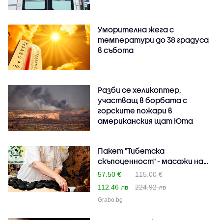
Уморителна жега с
температури до 38 градуса
в събота
Разби се хеликоптер,
участващ в борбата с
горските пожари в
американския щат Юта
Пакет "Тибетска
скъпоценност" - масажи на
ця..
57.50 €
115.00 €
112.46 лв
224.92 лв
Grabo.bg