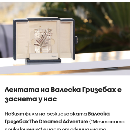
Лентата на Валеска Гризебах е
заснета у нас
Новият филм на режисьорката
Валеска
Гризебах The Dreamed Adventure
("Мечтаното
приключение") е част от официалната