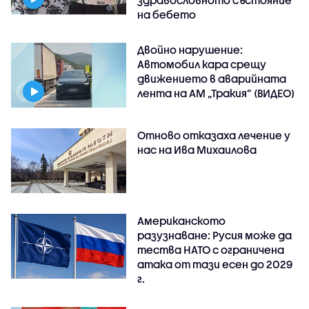
здравословното състояние
на бебето
Двойно нарушение:
Автомобил кара срещу
движението в аварийната
лента на АМ „Тракия” (ВИДЕО)
Отново отказаха лечение у
нас на Ива Михаилова
Американското
разузнаване: Русия може да
тества НАТО с ограничена
атака от тази есен до 2029
г.