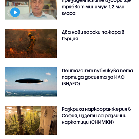
трябват минимум 1,2 млн.
гласа
Два нови горски пожара в
Гърция
Пентагонът публикува пета
партида досиета за НЛО
(ВИДЕО)
Разкриха наркооранжерия в
София, иззети са различни
наркотици (СНИМКИ)