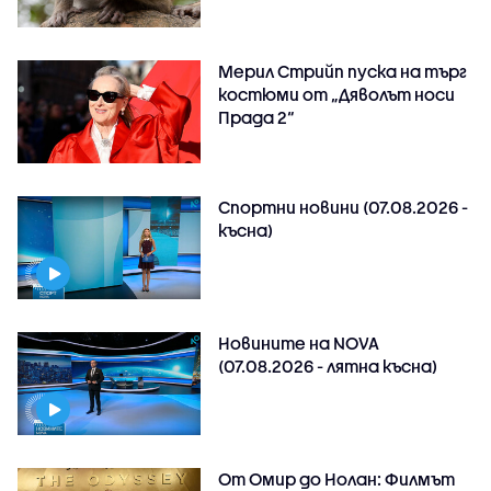
Мерил Стрийп пуска на търг
костюми от „Дяволът носи
Прада 2“
Спортни новини (07.08.2026 -
късна)
Новините на NOVA
(07.08.2026 - лятна късна)
От Омир до Нолан: Филмът