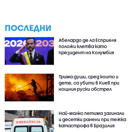
ПОСЛЕДНИ
Абелардо де ла Есприеля
положи клетва като
президент на Колумбия
Трима души, сред които и
дете, са убити в Киев при
нощния руски обстрел
Най-малко петима загинали
и десетки ранени при тежка
катастрофа в Бразилия