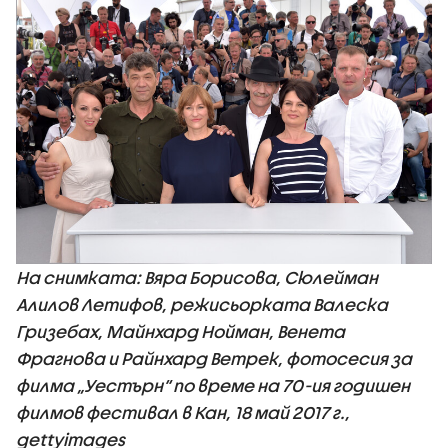
На снимката: Вяра Борисова, Сюлейман
Алилов Летифов, режисьорката Валеска
Гризебах, Майнхард Нойман, Венета
Фрагнова и Райнхард Ветрек, фотосесия за
филма „Уестърн“ по време на 70-ия годишен
филмов фестивал в Кан, 18 май 2017 г.,
gettyimages