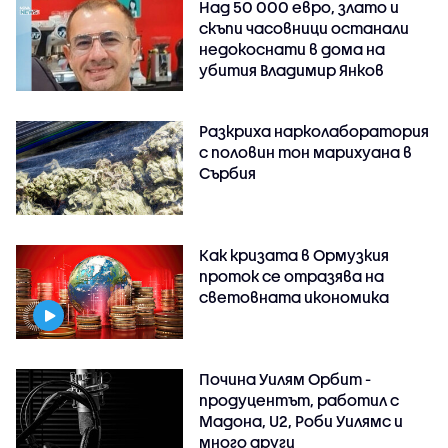
Над 50 000 евро, злато и
скъпи часовници останали
недокоснати в дома на
убития Владимир Янков
Разкриха нарколаборатория
с половин тон марихуана в
Сърбия
Как кризата в Ормузкия
проток се отразява на
световната икономика
Почина Уилям Орбит -
продуцентът, работил с
Мадона, U2, Роби Уилямс и
много други