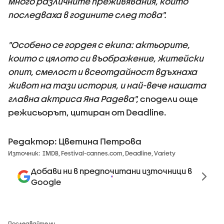
много различните преживявания, които
последваха в годините след това".
"Особено се гордея с екипа: актьорите,
които с цялото си въображение, житейски
опит, смелост и всеотдайност вдъхнаха
живот на тази история, и най-вече нашата
главна актриса Яна Радева",
сподели още
режисьорът, цитиран от Deadline.
Редактор: Цветина Петрова
Източник:
IMDB, Festival-cannes.com, Deadline, Variety
Добави ни в предпочитани източници в
Google
Последвайте ни