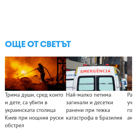
ОЩЕ ОТ СВЕТЪТ
Трима души, сред които
Най-малко петима
Раз
и дете, са убити в
загинали и десетки
уча
украинската столица
ранени при тежка
гор
Киев при нощния руски
катастрофа в Бразилия
аме
обстрел