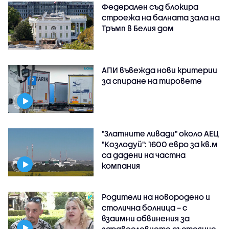
Федерален съд блокира
строежа на балната зала на
Тръмп в Белия дом
АПИ въвежда нови критерии
за спиране на тировете
"Златните ливади" около АЕЦ
"Козлодуй": 1600 евро за кв.м
са дадени на частна
компания
Родители на новородено и
столична болница – с
взаимни обвинения за