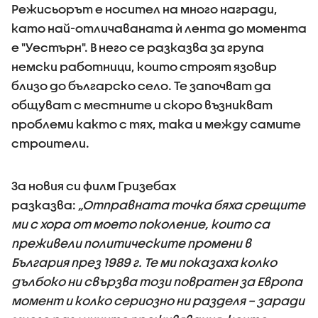
Режисьорът е носител на много награди,
като най-отличаваната ѝ лента до момента
е "Уестърн". В него се разказва за група
немски работници, които строят язовир
близо до българско село. Те започват да
общуват с местните и скоро възникват
проблеми както с тях, така и между самите
строители.
За новия си филм Гризебах
разказва:
„Отправната точка бяха срещите
ми с хора от моето поколение, които са
преживели политическите промени в
България през 1989 г. Те ми показаха колко
дълбоко ни свързва този повратен за Европа
момент и колко сериозно ни разделя – заради