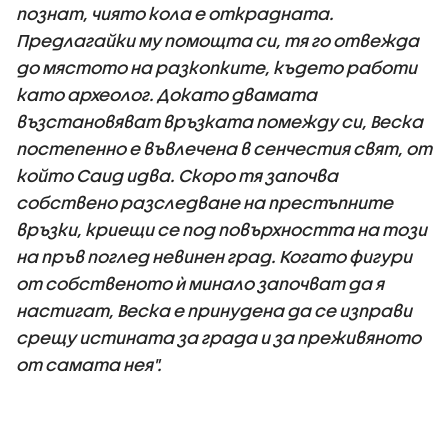
познат, чиято кола е открадната.
Предлагайки му помощта си, тя го отвежда
до мястото на разкопките, където работи
като археолог. Докато двамата
възстановяват връзката помежду си, Веска
постепенно е въвлечена в сенчестия свят, от
който Саид идва. Скоро тя започва
собствено разследване на престъпните
връзки, криещи се под повърхността на този
на пръв поглед невинен град. Когато фигури
от собственото ѝ минало започват да я
настигат, Веска е принудена да се изправи
срещу истината за града и за преживяното
от самата нея".