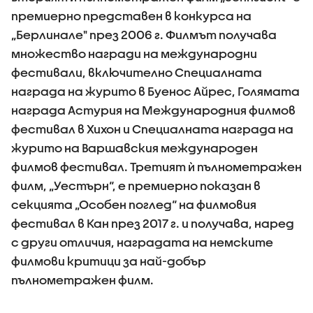
премиерно представен в конкурса на
„Берлинале" през 2006 г. Филмът получава
множество награди на международни
фестивали, включително Специалната
награда на журито в Буенос Айрес, Голямата
награда Астурия на Международния филмов
фестивал в Хихон и Специалната награда на
журито на Варшавския международен
филмов фестивал. Третият ѝ пълнометражен
филм, „Уестърн“, е премиерно показан в
секцията „Особен поглед“ на филмовия
фестивал в Кан през 2017 г. и получава, наред
с други отличия, наградата на немските
филмови критици за най-добър
пълнометражен филм.