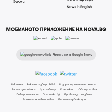
Филми
News in English
МОБИЛНОТО ПРИЛОЖЕНИЕ НА NOVA.BG
Четете ни в Google News
Реклама
Реклама избори 2026
Разпространение на канали
Тарифа за откъси
Доставчици
Контакти
Общи условия
Поверителност
Политика ЛД
Правила за ползване
Етика и съответствие
Платени публикации