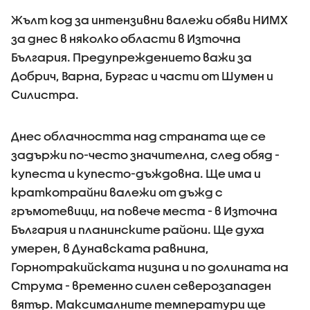
Жълт код за интензивни валежи обяви НИМХ
за днес в няколко области в Източна
България. Предупреждението важи за
Добрич, Варна, Бургас и части от Шумен и
Силистра.
Днес облачността над страната ще се
задържи по-често значителна, след обяд -
купеста и купесто-дъждовна. Ще има и
краткотрайни валежи от дъжд с
гръмотевици, на повече места - в Източна
България и планинските райони. Ще духа
умерен, в Дунавската равнина,
Горнотракийската низина и по долината на
Струма - временно силен северозападен
вятър. Максималните температури ще