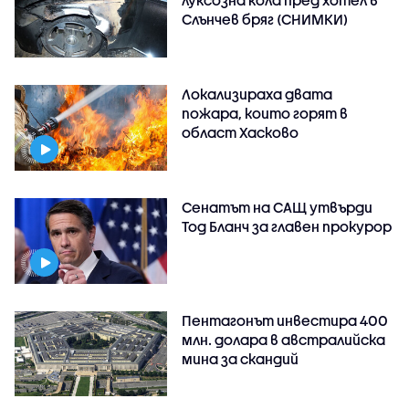
Слънчев бряг (СНИМКИ)
Локализираха двата
пожара, които горят в
област Хасково
Сенатът на САЩ утвърди
Тод Бланч за главен прокурор
Пентагонът инвестира 400
млн. долара в австралийска
мина за скандий