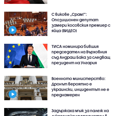
С викове „Срам!“:
Опозиционен депутат
замери косовския премиер с
яйца (ВИДЕО)
ТИСА номинира бившия
председател на Върховния
съд Андраш Бака за следващ
президент на Унгария
Военното министерство:
Дронът вероятно е
украински, инцидентът не е
преднамерен
Задържаха мъж за палеж на
луксозна кола пред хотел в