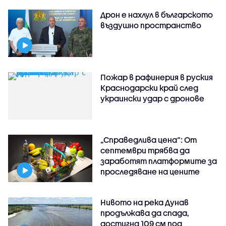
Дрон е нахлул в българското
въздушно пространство
Пожар в рафинерия в руския
Краснодарски край след
украински удар с дронове
„Справедлива цена“: От
септември трябва да
заработят платформите за
проследяване на цените
Нивото на река Дунав
продължава да спада,
достигна 109 см под