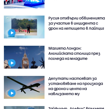
Русия отхвърли обвиненията
за участие в инцидента с
дрон на летището в Лайпциг
Магията Лондон:
Английската столица през
погледа на младите
Депутати настояват за
установяване на произхода
на дрона и целта на
навлизането му
Тайфунът „Долфин” връхлетя