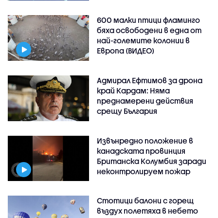
600 малки птици фламинго
бяха освободени в една от
най-големите колонии в
Европа (ВИДЕО)
Адмирал Ефтимов за дрона
край Кардам: Няма
преднамерени действия
срещу България
Извънредно положение в
канадската провинция
Британска Колумбия заради
неконтролируем пожар
Стотици балони с горещ
въздух полетяха в небето