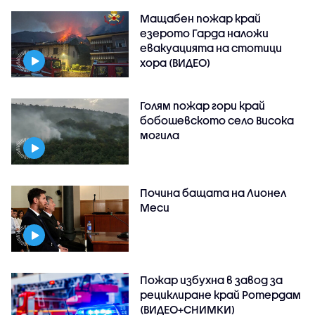
Мащабен пожар край
езерото Гарда наложи
евакуацията на стотици
хора (ВИДЕО)
Голям пожар гори край
бобошевското село Висока
могила
Почина бащата на Лионел
Меси
Пожар избухна в завод за
рециклиране край Ротердам
(ВИДЕО+СНИМКИ)