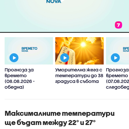
Прогноза за
Уморителна жега с
Прогноза
времето
температури до 38
времето
(08.08.2026 -
градуса в събота
(07.08.202
обедна)
следобед
Максималните температури
ще бъдат между 22° и 27°