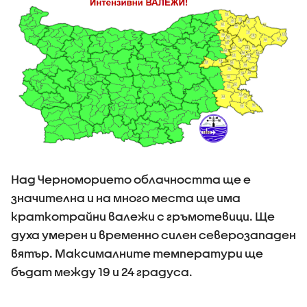
Над Черноморието облачността ще е
значителна и на много места ще има
краткотрайни валежи с гръмотевици. Ще
духа умерен и временно силен северозападен
вятър. Максималните температури ще
бъдат между 19 и 24 градуса.