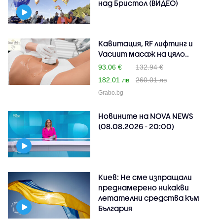
над Бристол (ВИДЕО)
Кавитация, RF лифтинг и
Vacuum масаж на цяло..
93.06 €
132.94 €
182.01 лв
260.01 лв
Grabo.bg
Новините на NOVA NEWS
(08.08.2026 - 20:00)
Киев: Не сме изпращали
преднамерено никакви
летателни средства към
България