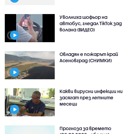
Уволниха шофьор на
автобус, гледал TikTok зад
волана (ВИДЕО)
Овладян е пожарът край
Асеновград (СНИМКИ)
Какви вирусни инфекции ни
засягат през летните
месеци
Прогноза за времето