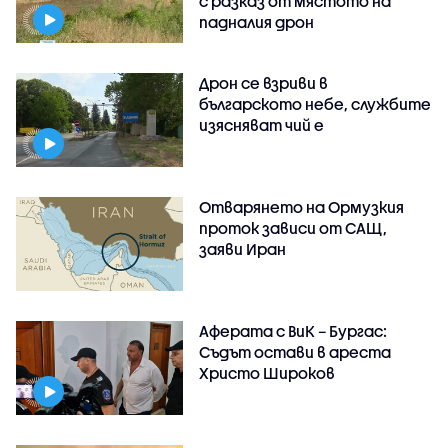
с разказ от мястото на
падналия дрон
Дрон се взриви в
българското небе, службите
изясняват чий е
Отварянето на Ормузкия
проток зависи от САЩ,
заяви Иран
Аферата с ВиК – Бургас:
Съдът остави в ареста
Христо Широков