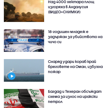
Над 4000 хектара площ
изгоряха в Андалусия
(ВИДЕО+СНИМКИ)
18-годишен младеж е
задържан за убийството на
чичо си
Снаряд удари кораб край
бреговете на Оман, избухна
пожар
Багдад и Техеран обсъждат
схема за износ на иракски
петрол