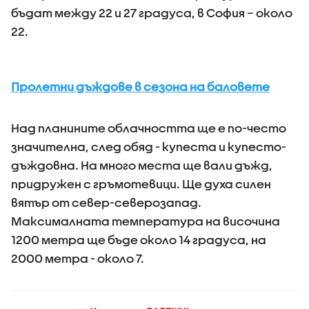
бъдат между 22 и 27 градуса, в София – около
22.
Пролетни дъждове в сезона на баловете
Над планините облачността ще е по-често
значителна, след обяд - купеста и купесто-
дъждовна. На много места ще вали дъжд,
придружен с гръмотевици. Ще духа силен
вятър от север-северозапад.
Максималната температура на височина
1200 метра ще бъде около 14 градуса, на
2000 метра - около 7.