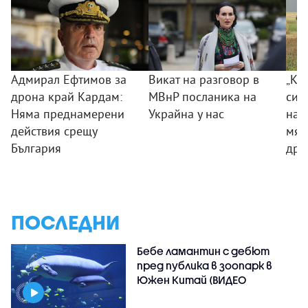
Адмирал Ефтимов за
Викат на разговор в
„Ког
дрона край Кардам:
МВнР посланика на
сил
Няма преднамерени
Украйна у нас
на 
действия срещу
мяс
България
дро
ПОСЛЕДНИ
Бебе ламантин с дебют
пред публика в зоопарк в
Южен Китай (ВИДЕО