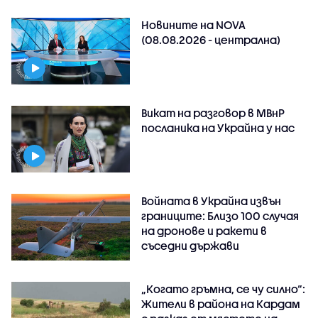
Новините на NOVA
(08.08.2026 - централна)
Викат на разговор в МВнР
посланика на Украйна у нас
Войната в Украйна извън
границите: Близо 100 случая
на дронове и ракети в
съседни държави
„Когато гръмна, се чу силно“:
Жители в района на Кардам