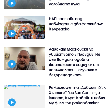
условната нула
НАП постави под
наблюдение два фестивала
в Бургаско
Адвокат Марковски за
убийството в Пловдив: Не
съм виждал подобна
жестокост и садизъм от
непълнолетни, случаят е
безпрецедентен
Режисьорът на „Добрият Уил
Хънтинг“ Гас Ван Сант - за
киното, Кърт Кобейн и новия
му филм "Мъртва хватка"