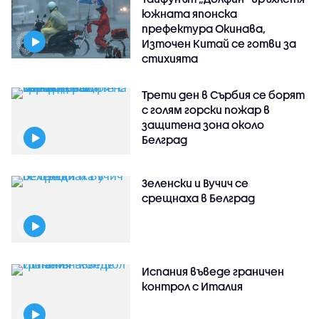
южната японска
префектура Окинава,
Източен Китай се готви за
стихията
Трети ден в Сърбия се борят
с голям горски пожар в
защитена зона около
Белград
Зеленски и Вучич се
срещнаха в Белград
Испания въведе граничен
контрол с Италия