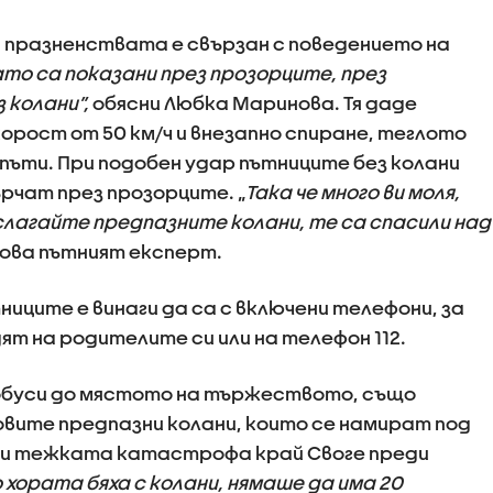
а празненствата е свързан с поведението на
ато са показани през прозорците, през
 колани”,
обясни Любка Маринова. Тя даде
корост от 50 км/ч и внезапно спиране, теглото
 пъти. При подобен удар пътниците без колани
рчат през прозорците. „
Така че много ви моля,
слагайте предпазните колани, те са спасили над
изова пътният експерт.
иците е винаги да са с включени телефони, за
ят на родителите си или на телефон 112.
тобуси до мястото на тържеството, също
вите предпазни колани, които се намират под
ни тежката катастрофа край Своге преди
 хората бяха с колани, нямаше да има 20