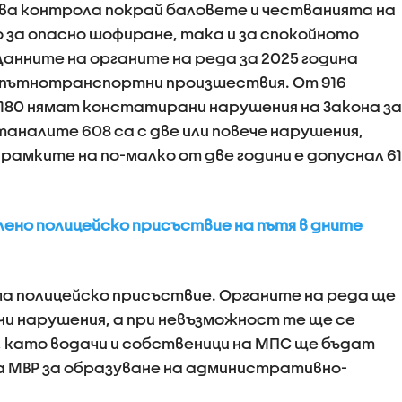
илва контрола покрай баловете и честванията на
о за опасно шофиране, така и за спокойното
нните на органите на реда за 2025 година
3 пътнотранспортни произшествия. От 916
 180 нямат констатирани нарушения на Закона за
налите 608 са с две или повече нарушения,
 рамките на по-малко от две години е допуснал 61
лено полицейско присъствие на пътя в дните
а полицейско присъствие. Органите на реда ще
ни нарушения, а при невъзможност те ще се
 като водачи и собственици на МПС ще бъдат
а МВР за образуване на административно-