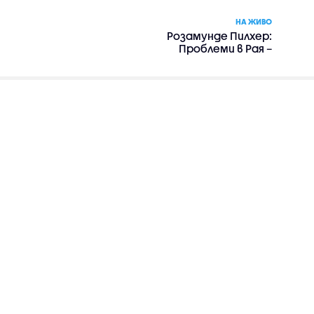
НА ЖИВО
Розамунде Пилхер:
Проблеми в Рая –
романтика, драма