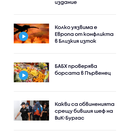
издание
Колко уязвима е
Европа от конфликта
в Близкия изток
БАБХ проверява
борсата в Първенец
Какви са обвиненията
срещу бившия шеф на
ВиК-Бургас