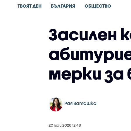
ТВОЯТ ДЕН
БЪЛГАРИЯ
ОБЩЕСТВО
Засилен к
абитурие
мерки за
Рая Ваташка
20 май 2026 12:48