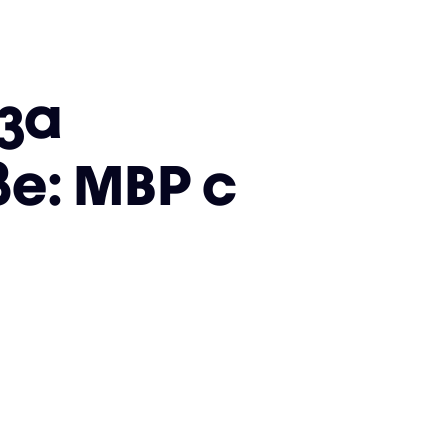
 за
е: МВР с