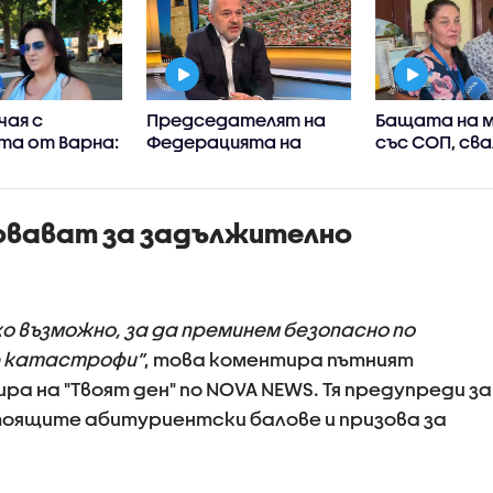
чая с
Председателят на
Бащата на 
та от Варна:
Федерацията на
със СОП, св
о семейство
ционистите в
междуградс
за
България: Групата
автобус, с р
ост с
деца в Банско е
преживения 
овават за задължително
 край,
дошла на
ена от същия
международен лагер
по наша инициатива
о възможно, за да преминем безопасно по
е катастрофи”
, това коментира пътният
а на "Твоят ден" по NOVA NEWS. Тя предупреди за
тоящите абитуриентски балове и призова за