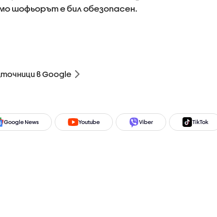
амо шофьорът е бил обезопасен.
зточници в Google
Google News
Youtube
Viber
TikTok