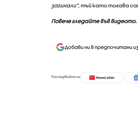
загинали”
, тъй като тогава с
Повече гледайте във видеото.
Добави ни в предпочитани и
Последвайте ни
NewsLetter