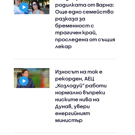
родилката от Варна:
Още едно семейство
разказа за
бременност с
трагичен край,
проследена от същия
лекар
Износът на ток е
Instagram
Facebook
рекорден, АЕЦ
„Козлодуй“ работи
нормално въпреки
ниските нива на
Дунав, увери
енергийният
министър