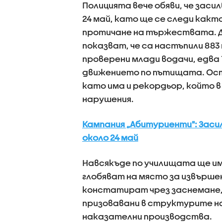
Полицията вече обяви, че зас
24 май, като ще се следи какт
протичане на тържествата. Да
показват, че са настъпили 88
проверени млади водачи, едва
движението по пътищата. Оста
като има и рекордьор, който в
нарушения.
Кампания „Абитуриенти": Заси
около 24 май
Навсякъде по училищата ще им
глобяват на място за извърше
констатират чрез заснемане,
призовавани в структурите н
наказателни производства.