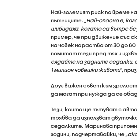
Най-големият риск по време н
пътниците. „
Най-опасно е, ког
шибидаха, когато са вътре без
пример, че при движение със с
на човек нараства от 30 до 60
помитат тези пред тях и изхвъ
сядайте на задните седалки, 
1 милион човешки животи
”, пр
Друг важен съвет към зрелостн
да могат при нужда да се обад
Тези, които ще пътуват с ав
трябва да използват двуточко
седалките. Маринова припом
години, подчертавайки, че „
ако