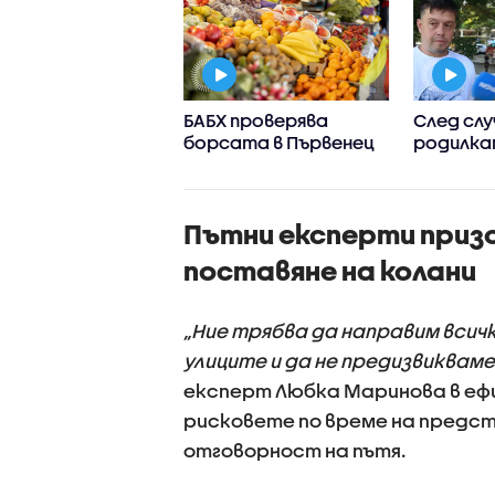
ото ниво на
БАБХ проверява
След слу
в заплашва АЕЦ-
борсата в Първенец
родилка
е в Европа
Още едн
разказа 
бременн
Пътни експерти приз
трагичен
прослед
поставяне на колани
лекар
„Ние трябва да направим всичк
улиците и да не предизвиквам
експерт Любка Маринова в ефир
рисковете по време на предс
отговорност на пътя.