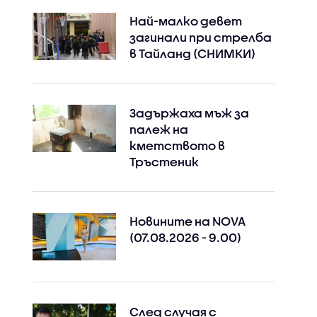
Най-малко девет
загинали при стрелба
в Тайланд (СНИМКИ)
Задържаха мъж за
палеж на
кметството в
Тръстеник
Новините на NOVA
(07.08.2026 - 9.00)
След случая с