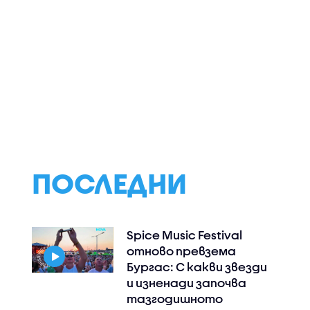
момчето
Спортни новини
Всяка държава
алено от
(06.08.2026 - късна)
членка на ЕС мо
ки
реши да огранич
азказ за
споделянето в
шок
приложения на
информация къд
проверки на път
ПОСЛЕДНИ
Spice Music Festival
отново превзема
Бургас: С какви звезди
и изненади започва
тазгодишното