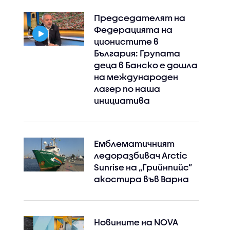
Председателят на
Федерацията на
ционистите в
България: Групата
деца в Банско е дошла
на международен
лагер по наша
инициатива
Емблематичният
ледоразбивач Arctic
Sunrise на „Грийнпийс”
акостира във Варна
Новините на NOVA