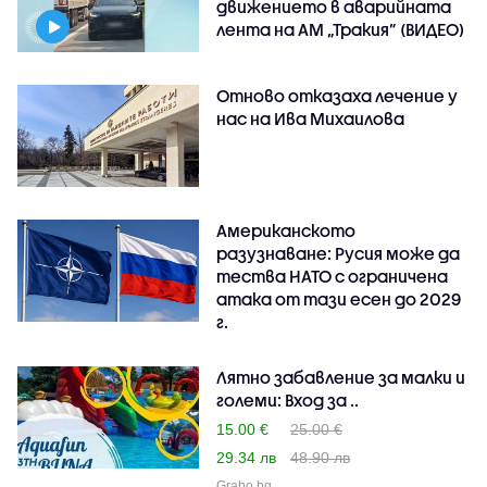
движението в аварийната
лента на АМ „Тракия” (ВИДЕО)
Отново отказаха лечение у
нас на Ива Михаилова
Американското
разузнаване: Русия може да
тества НАТО с ограничена
атака от тази есен до 2029
г.
Лятно забавление за малки и
големи: Вход за ..
15.00 €
25.00 €
29.34 лв
48.90 лв
Grabo.bg