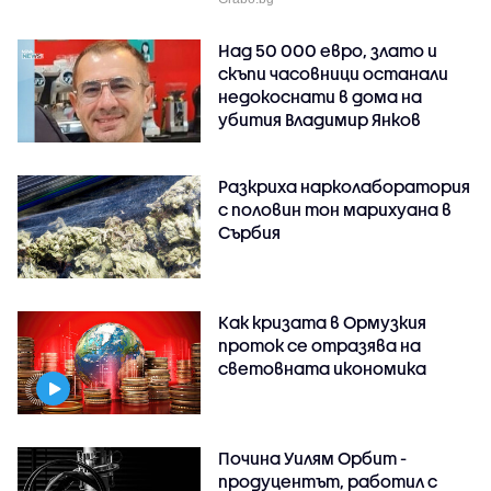
Над 50 000 евро, злато и
скъпи часовници останали
недокоснати в дома на
убития Владимир Янков
Разкриха нарколаборатория
с половин тон марихуана в
Сърбия
Как кризата в Ормузкия
проток се отразява на
световната икономика
Почина Уилям Орбит -
продуцентът, работил с