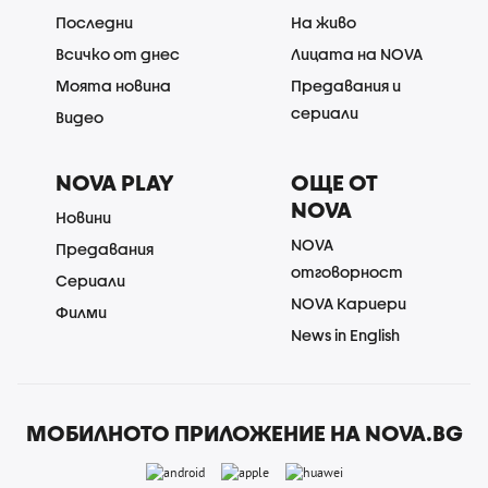
Последни
На живо
Всичко от днес
Лицата на NOVA
Моята новина
Предавания и
сериали
Видео
NOVA PLAY
ОЩЕ ОТ
NOVA
Новини
NOVA
Предавания
отговорност
Сериали
NOVA Кариери
Филми
News in English
МОБИЛНОТО ПРИЛОЖЕНИЕ НА NOVA.BG