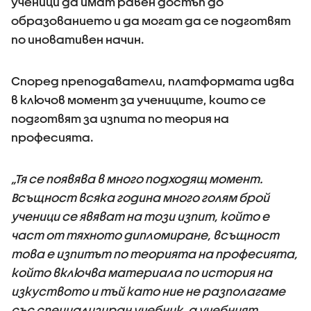
ученици да имат равен достъп до
образованието и да могат да се подготвят
по иновативен начин.
Според преподаватели, платформата идва
в ключов момент за учениците, които се
подготвят за изпита по теория на
професията.
„Тя се появява в много подходящ момент.
Всъщност всяка година много голям брой
ученици се явяват на този изпит, който е
част от тяхното дипломиране, всъщност
това е изпитът по теорията на професията,
който включва материала по история на
изкуството и тъй като ние не разполагаме
със специализиран учебник, а учебният