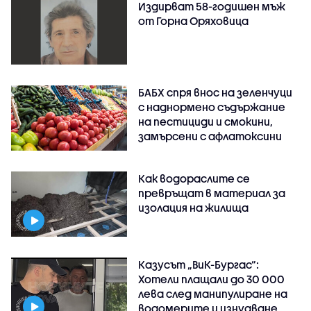
Издирват 58-годишен мъж
от Горна Оряховица
БАБХ спря внос на зеленчуци
с наднормено съдържание
на пестициди и смокини,
замърсени с афлатоксини
Как водораслите се
превръщат в материал за
изолация на жилища
Казусът „ВиК-Бургас“:
Хотели плащали до 30 000
лева след манипулиране на
водомерите и изнудване