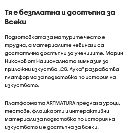
Тя е безплатна и достъпна за
всеки
Подготовката за матурите често е
трудна, а материалите невинаги са
достатъчно достъпни за учениците. Марин
Николов от Националната гимназия за
приложни изкуства „Св. Лука” разработва
платформа за подготовка по история на
изкуството.
Платформата ARTMATURA предлага уроци,
тестове, флашкарти и интерактивни
материали за подготовка по история на
изкуството и е достъпна за всеки.