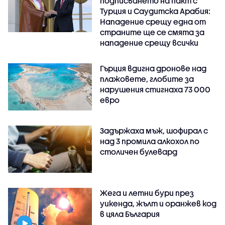
подписването на пакт с
Турция и Саудитска Арабия:
Нападение срещу една от
страните ще се смята за
нападение срещу всички
Гърция вдигна дронове над
плажовете, глобите за
нарушения стигнаха 73 000
евро
Задържаха мъж, шофирал с
над 3 промила алкохол по
столичен булевард
Жега и летни бури през
уикенда, жълт и оранжев код
в цяла България