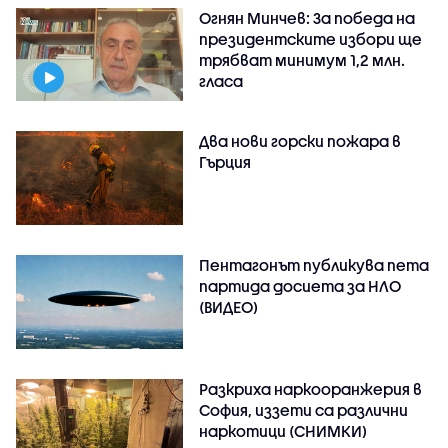
Огнян Минчев: За победа на
президентските избори ще
трябват минимум 1,2 млн.
гласа
Два нови горски пожара в
Гърция
Пентагонът публикува пета
партида досиета за НЛО
(ВИДЕО)
Разкриха наркооранжерия в
София, иззети са различни
наркотици (СНИМКИ)