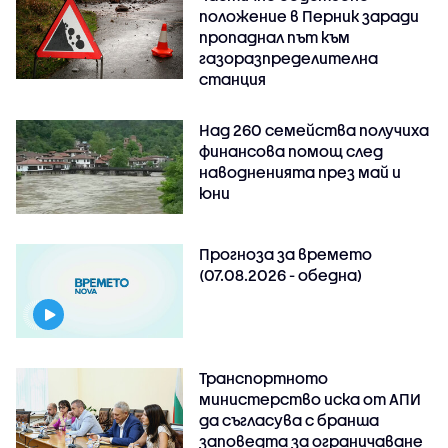
положение в Перник заради
пропаднал път към
газоразпределителна
станция
Над 260 семейства получиха
финансова помощ след
наводненията през май и
юни
Прогноза за времето
(07.08.2026 - обедна)
Транспортното
министерство иска от АПИ
да съгласува с бранша
заповедта за ограничаване