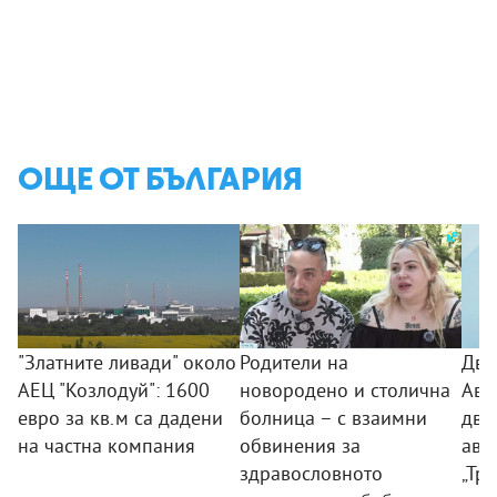
ОЩЕ ОТ БЪЛГАРИЯ
"Златните ливади" около
Родители на
Дво
АЕЦ "Козлодуй": 1600
новородено и столична
Авт
евро за кв.м са дадени
болница – с взаимни
дви
на частна компания
обвинения за
ава
здравословното
„Тр