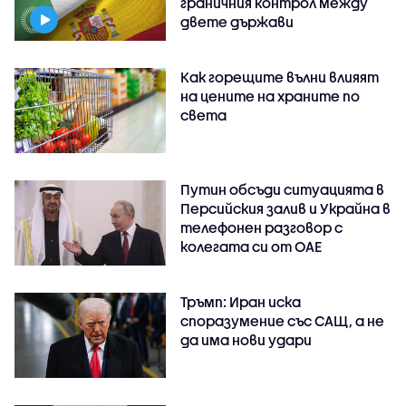
граничния контрол между
двете държави
Как горещите вълни влияят
на цените на храните по
света
Путин обсъди ситуацията в
Персийския залив и Украйна в
телефонен разговор с
колегата си от ОАЕ
Тръмп: Иран иска
споразумение със САЩ, а не
да има нови удари