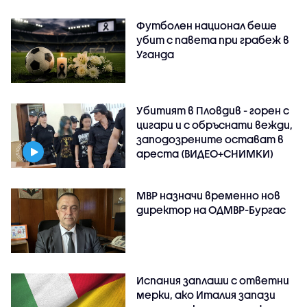
Футболен национал беше
убит с павета при грабеж в
Уганда
Убитият в Пловдив - горен с
цигари и с обръснати вежди,
заподозрените остават в
ареста (ВИДЕО+СНИМКИ)
МВР назначи временно нов
директор на ОДМВР-Бургас
Испания заплаши с ответни
мерки, ако Италия запази