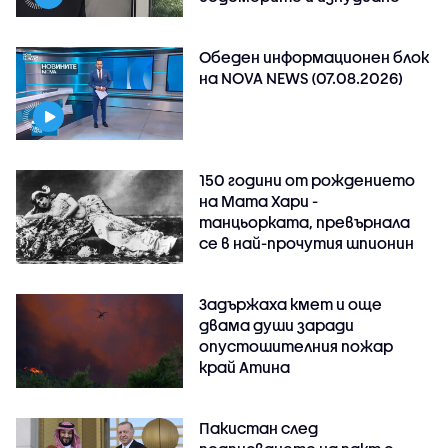
Обеден информационен блок
на NOVA NEWS (07.08.2026)
150 години от рождението
на Мата Хари -
танцьорката, превърнала
се в най-прочутия шпионин
Задържаха кмет и още
двама души заради
опустошителния пожар
край Атина
Пакистан след