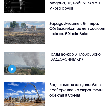
Мадона, U2, Роби Уилямс и
много други
Заради жегите и вятъра:
Обявиха екстремен риск от
пожари в Хасковско
Голям пожар в Пловдивско
(ВИДЕО+СНИМКИ)
Боди камери ще записват
проверките на строителни
обекти в София