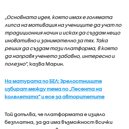
„Основната идея, която имах е голямата
липса на мотивация на учениците да учат по
традиционния начин и исках да създам нещо
иновативно и занимателно за тях. Така
реших да създам тази платформа, в която
да направя ученето забавно, интересно и
полезно”
, казва Марин.
На матурата по БЕЛ: Зрелостниците
избират между тема по „Песента на
колелетата” и есе за авторитетите
Той допълва, че платформата е изцяло
безплатна, за да има възможност всички