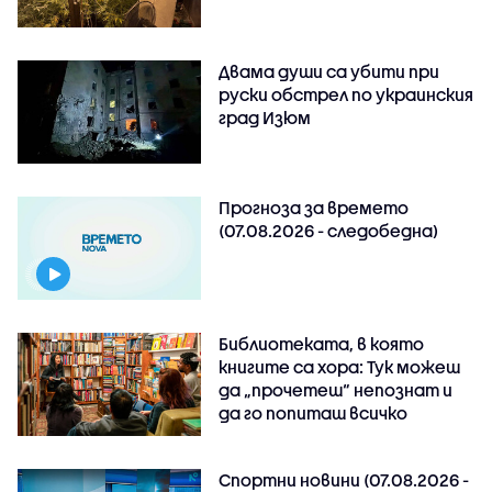
Двама души са убити при
руски обстрeл по украинския
град Изюм
Прогноза за времето
(07.08.2026 - следобедна)
Библиотеката, в която
книгите са хора: Тук можеш
да „прочетеш“ непознат и
да го попиташ всичко
Спортни новини (07.08.2026 -