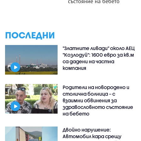
състояние на бебето
ПОСЛЕДНИ
"Златните ливади" около АЕЦ
"Козлодуй": 1600 евро за кв.м
са дадени на частна
компания
Родители на новородено и
столична болница – с
взаимни обвинения за
здравословното състояние
на бебето
Двойно нарушение:
Автомобил кара срещу