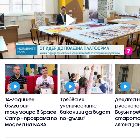
14-годишен
Трябва ли
Децата н
българин
ученическите
русенско
триумфира в Space
ваканции да бъдат
Бъзън пр
Camp - програма по
по-дълги?
старото 
модела на NASA
лятна за