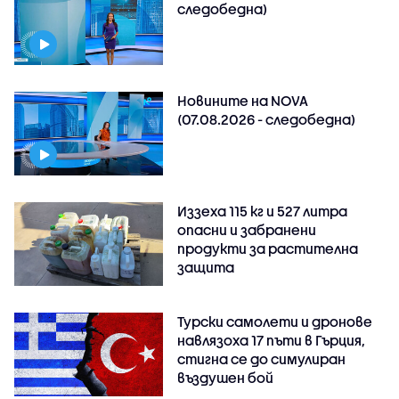
следобедна)
Новините на NOVA
(07.08.2026 - следобедна)
Иззеха 115 кг и 527 литра
опасни и забранени
продукти за растителна
защита
Турски самолети и дронове
навлязоха 17 пъти в Гърция,
стигна се до симулиран
въздушен бой