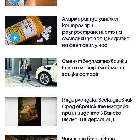
Алармират за занижен
контрол при
разпространението на
съставки за производство
на фентанил у нас
Сменят безплатно всички
коли с електромобили на
гръцки остров
Нидерландски всекидневник:
Сред еврейските младежи
при инцидента в Банско
имало и нидерландци
Частично бедствено