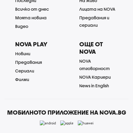
Последни
На живо
Всичко от днес
Лицата на NOVA
Моята новина
Предавания и
сериали
Видео
NOVA PLAY
ОЩЕ ОТ
NOVA
Новини
NOVA
Предавания
отговорност
Сериали
NOVA Кариери
Филми
News in English
МОБИЛНОТО ПРИЛОЖЕНИЕ НА NOVA.BG