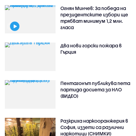
Огнян Минчев: За победа на
президентските избори ще
трябват минимум 1,2 млн.
гласа
Два нови горски пожара в
Гърция
Пентагонът публикува пета
партида досиета за НЛО
(ВИДЕО)
Разкриха наркооранжерия в
София, иззети са различни
наркотици (СНИМКИ)