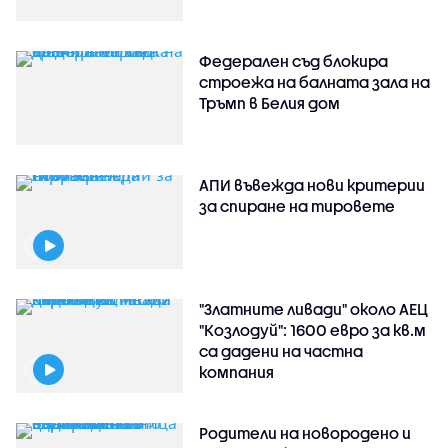
Федерален съд блокира
строежа на балната зала на
Тръмп в Белия дом
АПИ въвежда нови критерии
за спиране на тировете
"Златните ливади" около АЕЦ
"Козлодуй": 1600 евро за кв.м
са дадени на частна
компания
Родители на новородено и