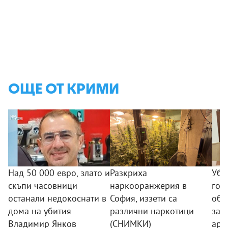
ОЩЕ ОТ КРИМИ
Над 50 000 евро, злато и
Разкриха
Уби
скъпи часовници
наркооранжерия в
гор
останали недокоснати в
София, иззети са
обр
дома на убития
различни наркотици
зап
Владимир Янков
(СНИМКИ)
аре