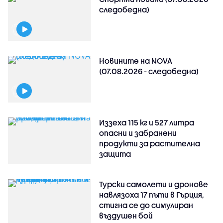
следобедна)
Новините на NOVA
(07.08.2026 - следобедна)
Иззеха 115 кг и 527 литра
опасни и забранени
продукти за растителна
защита
Турски самолети и дронове
навлязоха 17 пъти в Гърция,
стигна се до симулиран
въздушен бой