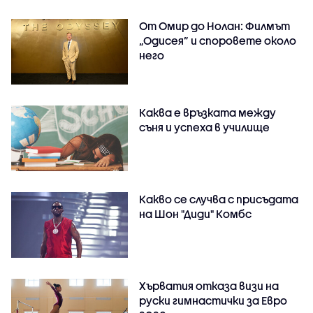
От Омир до Нолан: Филмът
„Одисея” и споровете около
него
Каква е връзката между
съня и успеха в училище
Какво се случва с присъдата
на Шон "Диди" Комбс
Хърватия отказа визи на
руски гимнастички за Евро