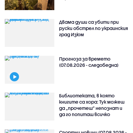
Двама души са убити при
руски обстрeл по украинския
град Изюм
Прогноза за времето
(07.08.2026 - следобедна)
Библиотеката, в която
книгите са хора: Тук можеш
да „прочетеш“ непознат и
да го попиташ всичко
Спортни новини (07.08.2026 -