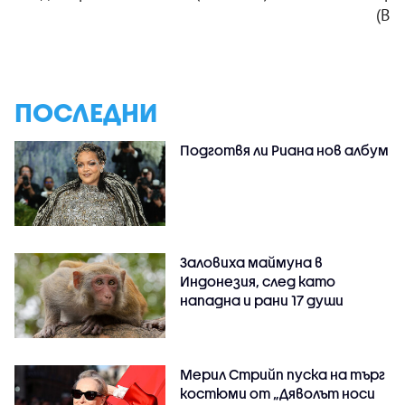
(ВИ
ПОСЛЕДНИ
Подготвя ли Риана нов албум
Заловиха маймуна в
Индонезия, след като
нападна и рани 17 души
Мерил Стрийп пуска на търг
костюми от „Дяволът носи