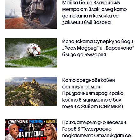
Майка беше влачена 45
метра от влак, след като
детската ѝ количка се
заклещи във вагона
Испанската Суперкупа води
„Реал Мадрид“ и „Барселона“
близо до България
Като средновековен
фентъзи роман:
Призрачният град Крако,
който в миналото е бил
пълен с живот (СНИМКИ)
Психиатърът д-р Веселин
Герев в "Телеграфно
подкастът": Отглеждат се