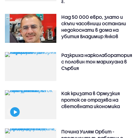
г.
Над 50 000 евро, злато и
скъпи часовници останали
недокоснати в дома на
убития Владимир Янков
Разкриха нарколаборатория
с половин тон марихуана в
Сърбия
Как кризата в Ормузкия
проток се отразява на
световната икономика
Почина Уилям Орбит -
продуцентът, работил с