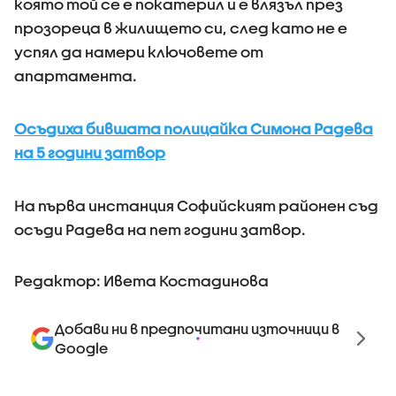
която той се е покатерил и е влязъл през
прозореца в жилището си, след като не е
успял да намери ключовете от
апартамента.
Осъдиха бившата полицайка Симона Радева
на 5 години затвор
На първа инстанция Софийският районен съд
осъди Радева на пет години затвор.
Редактор: Ивета Костадинова
Добави ни в предпочитани източници в
Google