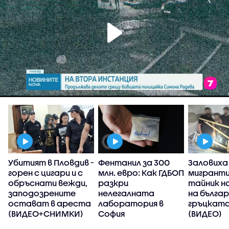
Убитият в Пловдив -
Фентанил за 300
Заловиха
горен с цигари и с
млн. евро: Как ГДБОП
мигранти
обръснати вежди,
разкри
тайник н
заподозрените
нелегалната
на бълга
остават в ареста
лаборатория в
гръцката
(ВИДЕО+СНИМКИ)
София
(ВИДЕО)