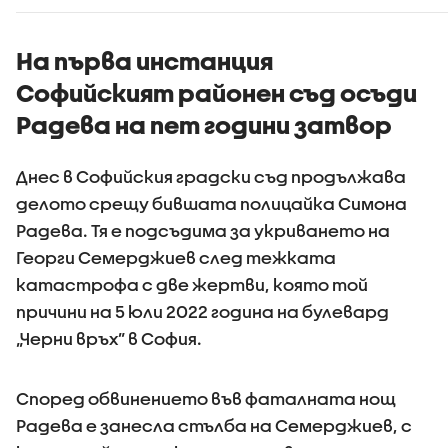
На първа инстанция
Софийският районен съд осъди
Радева на пет години затвор
Днес в Софийския градски съд продължава
делото срещу бившата полицайка Симона
Радева. Тя е подсъдима за укриването на
Георги Семерджиев след тежката
катастрофа с две жертви, която той
причини на 5 юли 2022 година на булевард
„Черни връх” в София.
Според обвинението във фаталната нощ
Радева е занесла стълба на Семерджиев, с