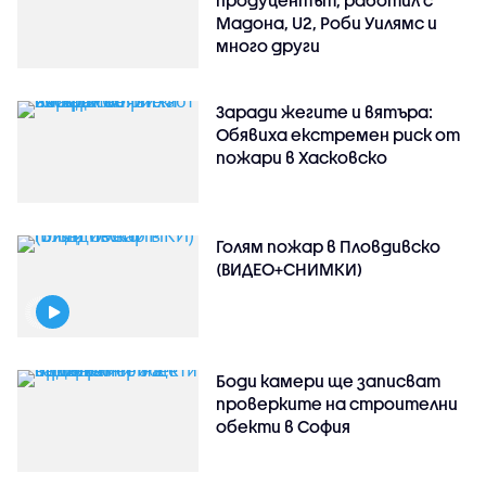
Мадона, U2, Роби Уилямс и
много други
Заради жегите и вятъра:
Обявиха екстремен риск от
пожари в Хасковско
Голям пожар в Пловдивско
(ВИДЕО+СНИМКИ)
Боди камери ще записват
проверките на строителни
обекти в София