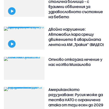
столична болница – с
взаимни обвинения за
здравословното състояние
на бебето
Двойно нарушение:
Автомобил кара срещу
движението в аварийната
лента на АМ „Тракия” (ВИДЕО)
Отново отказаха лечение у
нас на Ива Михаилова
Американското
разузнаване: Русия може да
тества НАТО с ограничена
атака от тази есен до 2029