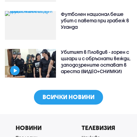
Футболен национал беше
убит с павета при грабеж в
Уганда
Убитият в Пловдив - горен с
цигари и с обръснати вежди,
заподозрените остават в
ареста (ВИДЕО+СНИМКИ)
ВСИЧКИ НОВИНИ
НОВИНИ
ТЕЛЕВИЗИЯ