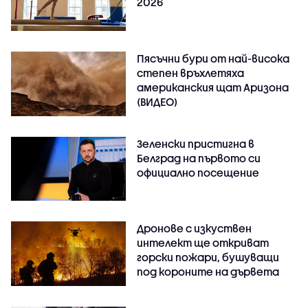
2026
Пясъчни бури от най-висока
степен връхлетяха
американския щат Аризона
(ВИДЕО)
Зеленски пристигна в
Белград на първото си
официално посещение
Дронове с изкуствен
интелект ще откриват
горски пожари, бушуващи
под короните на дървета