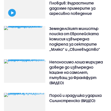
Пловдив: Възрастните
дадохме примерите за
агресивно поведение
Земеделският министър
поиска от Европейската
комисия извънредна
подкрепа за секторите
„Мляко“ и „Свиневъдство“
Непоносимо лоша миризма
доведе до извънредно
кацане на самолет,
пътуващ за Франкфурт
(ВИДЕО)
Порой и градушка удариха
Силинстренско (ВИДЕО)