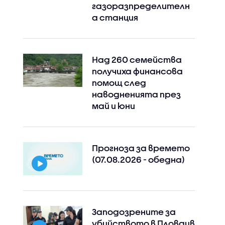
газоразпределителн
а станция
Над 260 семейства
получиха финансова
помощ след
наводненията през
май и юни
Прогноза за времето
(07.08.2026 - обедна)
Заподозрените за
убийството в Пловдив