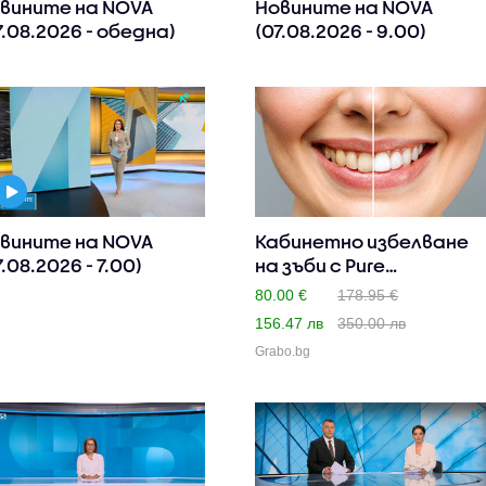
вините на NOVA
Новините на NOVA
7.08.2026 - обедна)
(07.08.2026 - 9.00)
вините на NOVA
Кабинетно избелване
7.08.2026 - 7.00)
на зъби с Pure
Whitening..
80.00 €
178.95 €
156.47 лв
350.00 лв
Grabo.bg