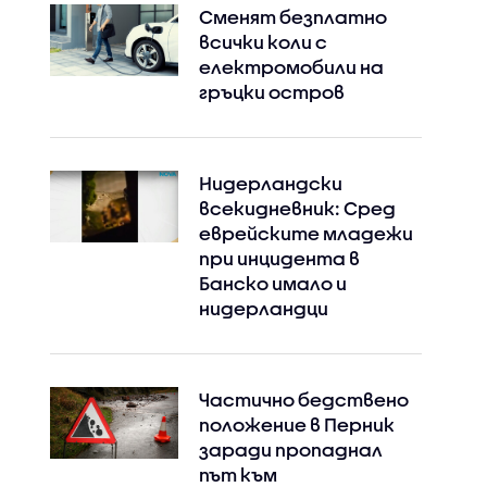
Сменят безплатно
всички коли с
електромобили на
гръцки остров
Нидерландски
всекидневник: Сред
еврейските младежи
при инцидента в
Банско имало и
нидерландци
Частично бедствено
положение в Перник
заради пропаднал
път към