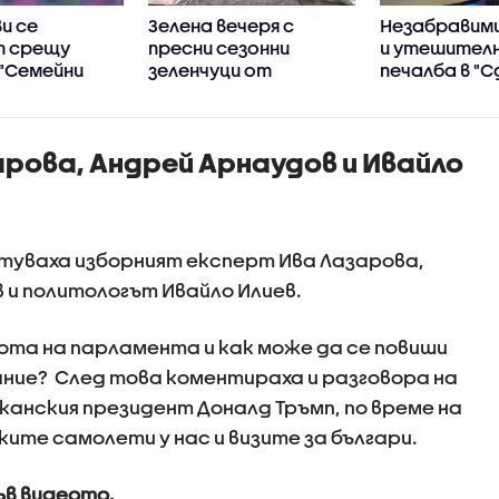
и се
Зелена вечеря с
Незабравими
т срещу
пресни сезонни
и утешител
 "Семейни
зеленчуци от
печалба в "С
Станимир Гъмов в
не"
„Черешката на
тортата“
рова, Андрей Арнаудов и Ивайло
остуваха изборният експерт Ива Лазарова,
и политологът Ивайло Илиев.
бота на парламента и как може да се повиши
ние? След това коментираха и разговора на
канския президент Доналд Тръмп, по време на
ите самолети у нас и визите за българи.
ъв видеото.