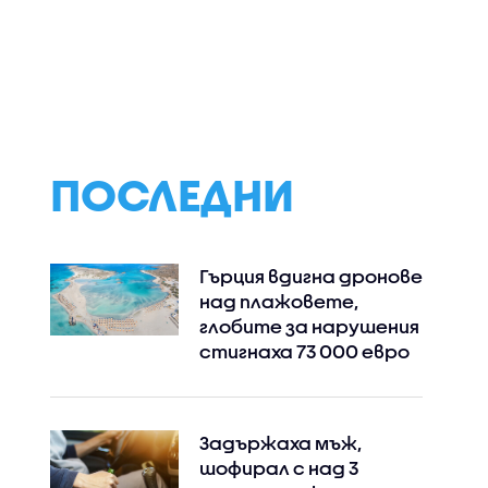
 спомени
Янкови се изправят
Четиристепенн
на
срещу Гларусите в
италианско мен
делка или
"Семейни войни"
Антоан Петров
в „Черешката н
тортата“
ПОСЛЕДНИ
Гърция вдигна дронове
над плажовете,
глобите за нарушения
стигнаха 73 000 евро
Задържаха мъж,
шофирал с над 3