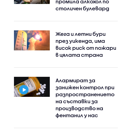
промила алкохол по
столичен булевард
Жега и летни бури
през уикенда, има
висок риск от пожари
в цялата страна
Instagram
Facebook
Алармират за
занижен контрол при
разпространението
на съставки за
производство на
фентанил у нас