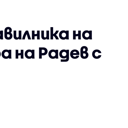
авилника на
а на Радев с