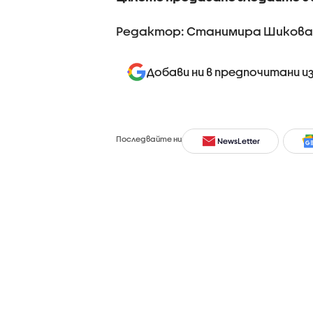
Редактор: Станимира Шикова
Добави ни в предпочитани и
Последвайте ни
NewsLetter