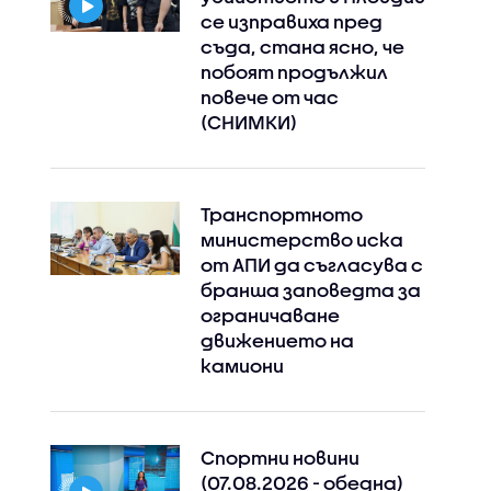
се изправиха пред
съда, стана ясно, че
побоят продължил
повече от час
(СНИМКИ)
Транспортното
министерство иска
от АПИ да съгласува с
бранша заповедта за
ограничаване
движението на
камиони
Спортни новини
(07.08.2026 - обедна)