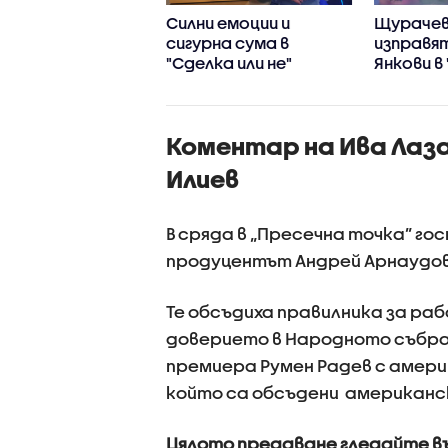
да над Банкера в
Силни емоции и
Щурачев
лка или не"
сигурна сума в
изправя
"Сделка или не"
Янкови в
войни"
Коментар на Ива Лаза
Илиев
В сряда в „Пресечна точка” г
продуцентът Андрей Арнаудов 
Те обсъдиха правилника за ра
доверието в Народното събра
премиера Румен Радев с амери
който са обсъдени американск
Цялото предаване гледайте в