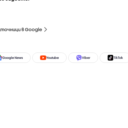
зточници в Google
Google News
Youtube
Viber
TikTok