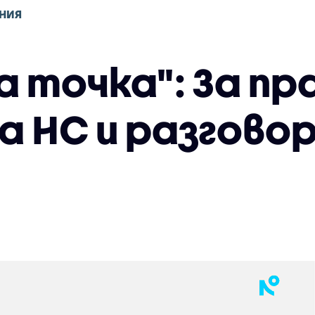
НИЯ
 точка": За пр
 НС и разговор