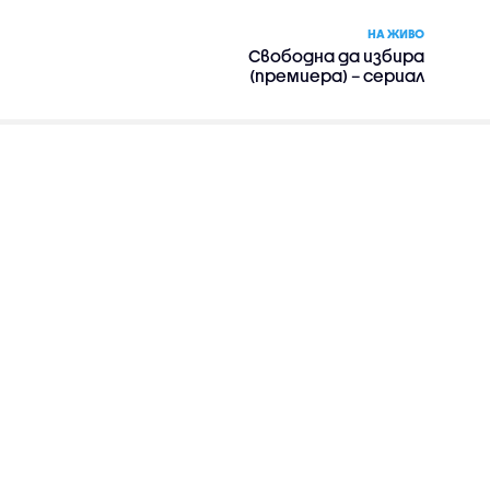
НА ЖИВО
Свободна да избира
(премиера) – сериал