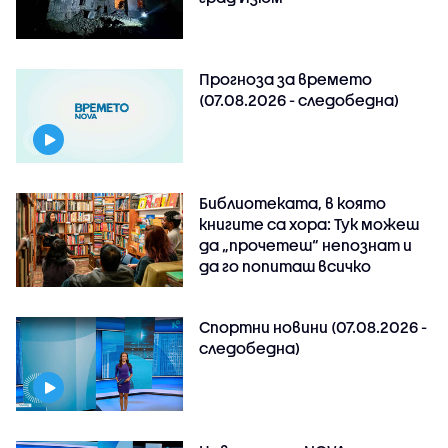
Прогноза за времето
(07.08.2026 - следобедна)
Библиотеката, в която
книгите са хора: Тук можеш
да „прочетеш“ непознат и
да го попиташ всичко
Спортни новини (07.08.2026 -
следобедна)