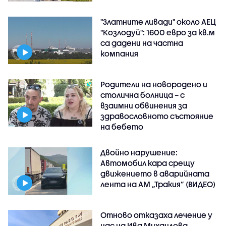
"Златните ливади" около АЕЦ
"Козлодуй": 1600 евро за кв.м
са дадени на частна
компания
Родители на новородено и
столична болница – с
взаимни обвинения за
здравословното състояние
на бебето
Двойно нарушение:
Автомобил кара срещу
движението в аварийната
лента на АМ „Тракия” (ВИДЕО)
Отново отказаха лечение у
нас на Ива Михаилова