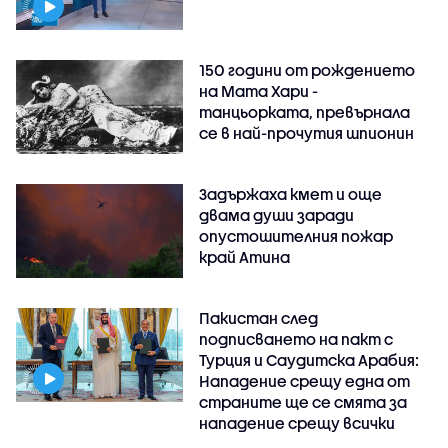
150 години от рождението
на Мата Хари -
танцьорката, превърнала
се в най-прочутия шпионин
Задържаха кмет и още
двама души заради
опустошителния пожар
край Атина
Пакистан след
подписването на пакт с
Турция и Саудитска Арабия:
Нападение срещу една от
страните ще се смята за
нападение срещу всички