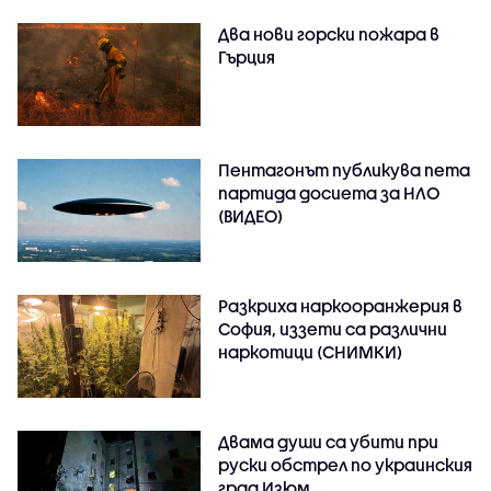
Два нови горски пожара в
Гърция
Пентагонът публикува пета
партида досиета за НЛО
(ВИДЕО)
Разкриха наркооранжерия в
София, иззети са различни
наркотици (СНИМКИ)
Двама души са убити при
руски обстрeл по украинския
град Изюм