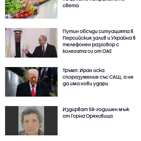
света
Путин обсъди ситуацията в
Персийския залив и Украйна в
телефонен разговор с
колегата си от ОАЕ
Тръмп: Иран иска
споразумение със САЩ, а не
да има нови удари
Издирват 58-годишен мъж
от Горна Оряховица