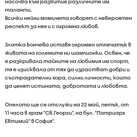
насочва към развитие различните им
таланти.
Всички нейни момичета говорят с невероятен
респект за нея и с огромна любов.
Златка Бончева оставя огромен отпечатък в
живота на големите ни шампионки. Освен, че
е разкривала тайните на любимия им спорт,
тя е изисквала от тях да израстват добри и
състрадателни хора, силни личности, които
да ценят истината, добротата и любовта.
Опелото ще се отслужи на 22 май, петък, от
11 часа в храм "Св.Георги", на бул. "Патриарх
Евтимий" в София".