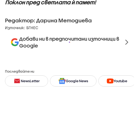
Поклон пред светлата ѝ памет!
Редактор: Дарина Методиева
Източник:
БГНЕС
Добави ни в предпочитани източници в
Google
Последвайте ни
NewsLetter
Google News
Youtube