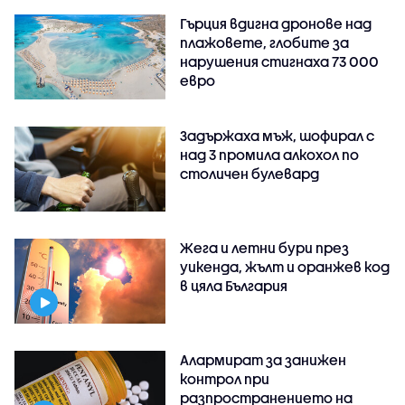
Гърция вдигна дронове над
плажовете, глобите за
нарушения стигнаха 73 000
евро
Задържаха мъж, шофирал с
над 3 промила алкохол по
столичен булевард
Жега и летни бури през
уикенда, жълт и оранжев код
в цяла България
Алармират за занижен
контрол при
разпространението на