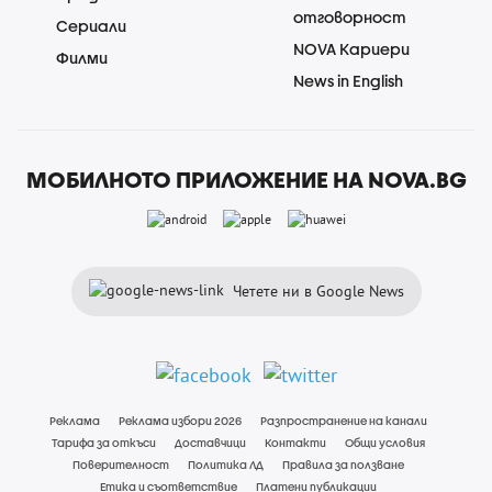
отговорност
Сериали
NOVA Кариери
Филми
News in English
МОБИЛНОТО ПРИЛОЖЕНИЕ НА NOVA.BG
Четете ни в Google News
Реклама
Реклама избори 2026
Разпространение на канали
Тарифа за откъси
Доставчици
Контакти
Общи условия
Поверителност
Политика ЛД
Правила за ползване
Етика и съответствие
Платени публикации