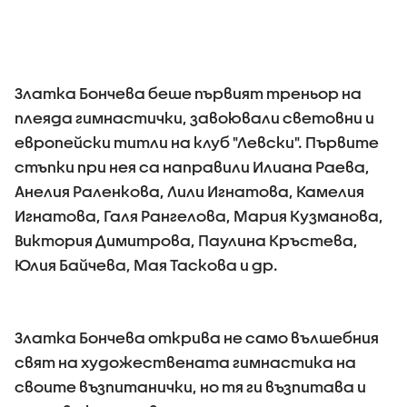
Златка Бончева беше първият треньор на
плеяда гимнастички, завоювали световни и
европейски титли на клуб "Левски". Първите
стъпки при нея са направили Илиана Раева,
Анелия Раленкова, Лили Игнатова, Камелия
Игнатова, Галя Рангелова, Мария Кузманова,
Виктория Димитрова, Паулина Кръстева,
Юлия Байчева, Мая Таскова и др.
Златка Бончева открива не само вълшебния
свят на художествената гимнастика на
своите възпитанички, но тя ги възпитава и