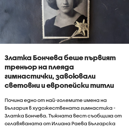
Златка Бончева беше първият
треньор на плеяда
гимнастички, завоювали
световни и европейски титли
Почина едно от най-големите имена на
България в художествената гимнастика -
Златка Бончева. Тъжната вест съобщиха от
оглавяваната от Илиана Раева Българска