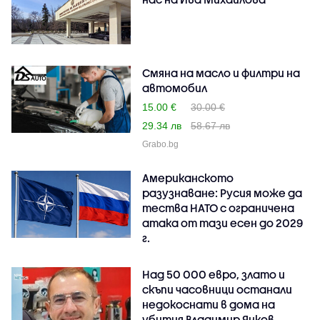
Смяна на масло и филтри на
автомобил
15.00 €
30.00 €
29.34 лв
58.67 лв
Grabo.bg
Американското
разузнаване: Русия може да
тества НАТО с ограничена
атака от тази есен до 2029
г.
Над 50 000 евро, злато и
скъпи часовници останали
недокоснати в дома на
убития Владимир Янков