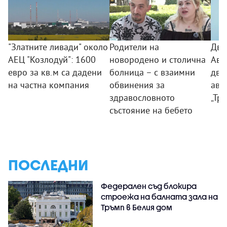
"Златните ливади" около
Родители на
Дво
АЕЦ "Козлодуй": 1600
новородено и столична
Авт
евро за кв.м са дадени
болница – с взаимни
дви
на частна компания
обвинения за
ава
здравословното
„Тр
състояние на бебето
ПОСЛЕДНИ
Федерален съд блокира
строежа на балната зала на
Тръмп в Белия дом