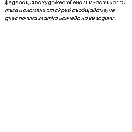
федерация по художествена гимнастика
: "С
тъга и сломени от скръб съобщаваме, че
днес почина Златка Бончева на 89 години
".