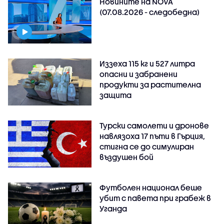
Новините на NOVA
(07.08.2026 - следобедна)
Иззеха 115 кг и 527 литра
опасни и забранени
продукти за растителна
защита
Турски самолети и дронове
навлязоха 17 пъти в Гърция,
стигна се до симулиран
въздушен бой
Футболен национал беше
убит с павета при грабеж в
Уганда