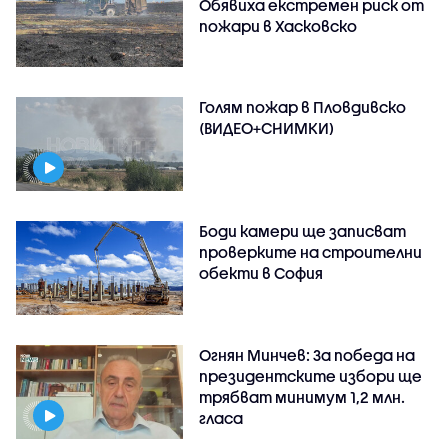
Обявиха екстремен риск от
пожари в Хасковско
Голям пожар в Пловдивско
(ВИДЕО+СНИМКИ)
Боди камери ще записват
проверките на строителни
обекти в София
Огнян Минчев: За победа на
президентските избори ще
трябват минимум 1,2 млн.
гласа