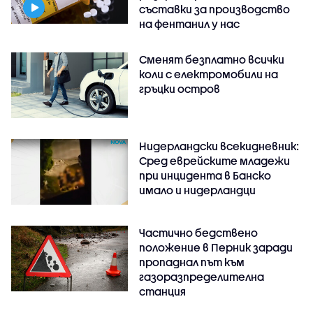
съставки за производство
на фентанил у нас
Сменят безплатно всички
коли с електромобили на
гръцки остров
Нидерландски всекидневник:
Сред еврейските младежи
при инцидента в Банско
имало и нидерландци
Частично бедствено
положение в Перник заради
пропаднал път към
газоразпределителна
станция