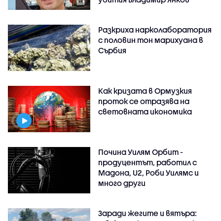
Разкриха нарколаборатория
с половин тон марихуана в
Сърбия
Как кризата в Ормузкия
проток се отразява на
световната икономика
Почина Уилям Орбит -
продуцентът, работил с
Мадона, U2, Роби Уилямс и
много други
Заради жегите и вятъра: