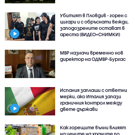
Убитият в Пловдив - горен с
цигари и с обръснати вежди,
заподозрените остават в
ареста (ВИДЕО+СНИМКИ)
МВР назначи временно нов
директор на ОДМВР-Бургас
Испания заплаши с ответни
мерки, ако Италия запази
граничния контрол между
двете държави
Как горещите вълни влияят
на цените на храните по