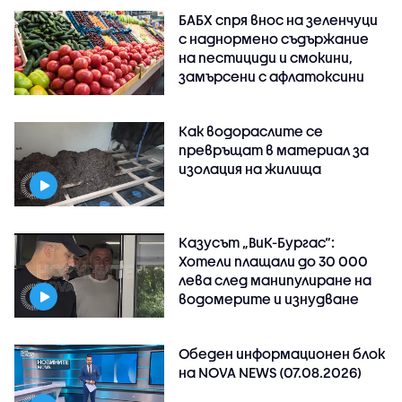
БАБХ спря внос на зеленчуци
с наднормено съдържание
на пестициди и смокини,
замърсени с афлатоксини
Как водораслите се
превръщат в материал за
изолация на жилища
Казусът „ВиК-Бургас“:
Хотели плащали до 30 000
лева след манипулиране на
водомерите и изнудване
Обеден информационен блок
на NOVA NEWS (07.08.2026)