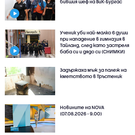
бившия шеф на ВиК-Бургас
Ученик уби най-малко 6 души
при нападение в гимназия в
Тайланд, след като застреля
баба си и дядо си (СНИМКИ)
Задържаха мъж за палеж на
кметството в Тръстеник
Новините на NOVA
(07.08.2026 - 9.00)