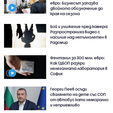
евро: Бизнесът запазва
двойното обозначение до
края на сезона
Бой и унижение пред камера:
Разпространиха видео с
насилие над непълнолетен в
Радомир
Фентанил за 300 млн. евро:
Как ГДБОП разкри
нелегалната лаборатория в
София
Георги Пеев осъди
свалянето на дете със СОП
от автобус като неморално
и неприемливо