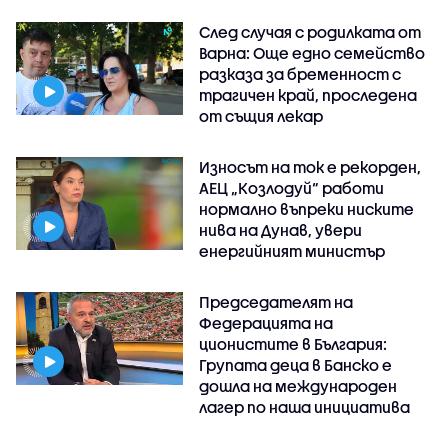
След случая с родилката от
Варна: Още едно семейство
разказа за бременност с
трагичен край, проследена
от същия лекар
Износът на ток е рекорден,
АЕЦ „Козлодуй“ работи
нормално въпреки ниските
нива на Дунав, увери
енергийният министър
Председателят на
Федерацията на
ционистите в България:
Групата деца в Банско е
дошла на международен
лагер по наша инициатива