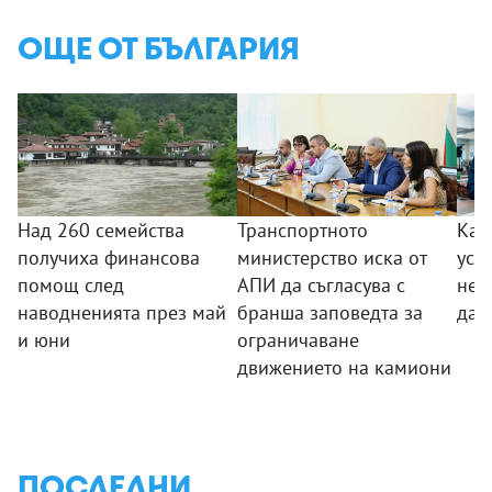
ОЩЕ ОТ БЪЛГАРИЯ
Над 260 семейства
Транспортното
Как
получиха финансова
министерство иска от
усл
помощ след
АПИ да съгласува с
неп
наводненията през май
бранша заповедта за
да 
и юни
ограничаване
движението на камиони
ПОСЛЕДНИ