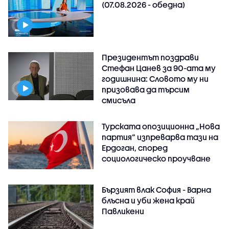
(07.08.2026 - обедна)
Президентът поздрави
Стефан Цанев за 90-ата му
годишнина: Словото му ни
призовава да търсим
смисъла
Турската опозиционна „Нова
партия“ изпреварва тази на
Ердоган, според
социологическо проучване
Бързият влак София - Варна
блъсна и уби жена край
Павликени