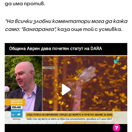
да има против.
"На всички злобни коментатори мога да кажа
само: "Бангаранга",
каза още той с усмивка.