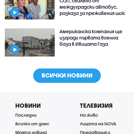
СОП, свалено от
междуградски автобус,
разказа за преживения шок
Американска компания ще
изгради първата военна
база в Ивицата Газа
ВСИЧКИ НОВИНИ
НОВИНИ
ТЕЛЕВИЗИЯ
Последни
На живо
Всичко от днес
Лицата на NOVA
Моята новина
Предавания и