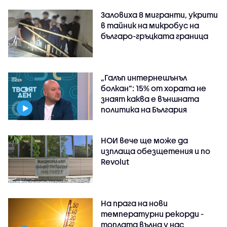
Заловиха 8 мигранти, укрити
в тайник на микробус на
българо-гръцката граница
„Галъп интернешънъл
болкан“: 15% от хората не
знаят каква е външната
политика на България
НОИ вече ще може да
изплаща обезщетения и по
Revolut
На прага на нови
температурни рекорди -
топлата вълна у нас