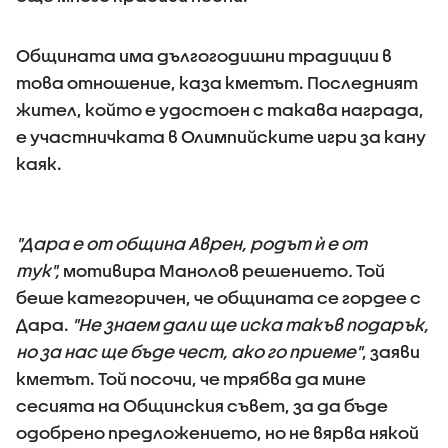
Общината има дългогодишни традиции в
това отношение, каза кметът. Последният
жител, който е удостоен с такава награда,
е участничката в Олимпийските игри за кану
каяк.
"Дара е от община Аврен, родът ѝ е от
тук",
мотивира Манолов решението
.
Той
беше категоричен, че общината се гордее с
Дара.
"Не знаем дали ще иска такъв подарък,
но за нас ще бъде чест, ако го приеме"
, заяви
кметът. Той посочи, че трябва да мине
сесията на Общинския съвет, за да бъде
одобрено предложението, но не вярва някой