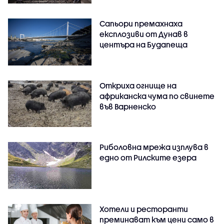
Сапьори премахнаха
експлозиви от Дунав в
центъра на Будапеща
Откриха огнище на
африканска чума по свинете
във Варненско
Риболовна мрежа изплува в
едно от Рилските езера
Хотели и ресторанти
преминават към цени само в