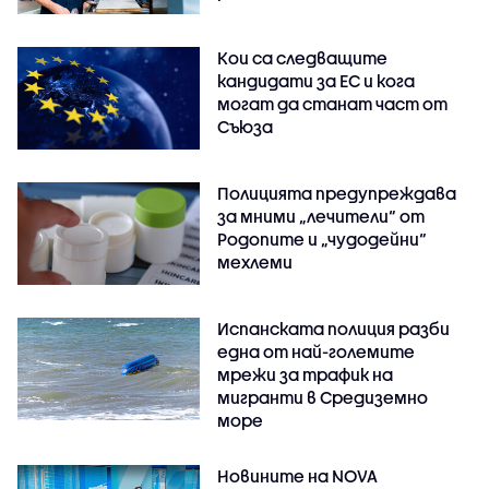
Кои са следващите
кандидати за ЕС и кога
могат да станат част от
Съюза
Полицията предупреждава
за мними „лечители“ от
Родопите и „чудодейни“
мехлеми
Испанската полиция разби
една от най-големите
мрежи за трафик на
мигранти в Средиземно
море
Новините на NOVA