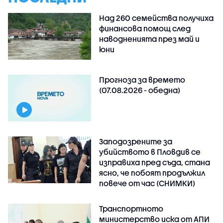
Над 260 семейства получиха
финансова помощ след
наводненията през май и
юни
Прогноза за времето
(07.08.2026 - обедна)
Заподозрените за
убийството в Пловдив се
изправиха пред съда, стана
ясно, че побоят продължил
повече от час (СНИМКИ)
Транспортното
министерство иска от АПИ