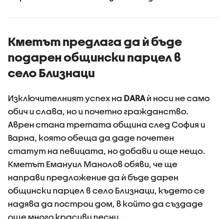
края на сезона
Кметът предлага да ѝ бъде
подарен общински парцел в
село Близнаци
Изключителният успех на
DARA
ѝ носи не само
обич и слава, но и почетно гражданство.
Аврен стана третата община след София и
Варна, която обеща да даде почетен
статут на певицата, но добави и още нещо.
Кметът Емануил Манолов обяви, че ще
направи предложение да ѝ бъде дарен
общински парцел в село Близнаци, където се
надява да построи дом, в който да създаде
още много красиви песни.