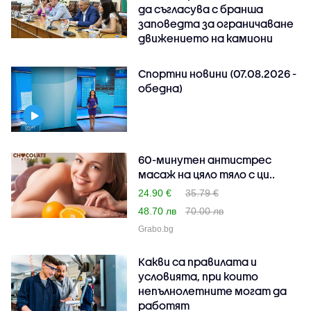
да съгласува с бранша
заповедта за ограничаване
движението на камиони
Спортни новини (07.08.2026 -
обедна)
60-минутен антистрес
масаж на цяло тяло с ци..
24.90 €
35.79 €
48.70 лв
70.00 лв
Grabo.bg
Какви са правилата и
условията, при които
непълнолетните могат да
работят