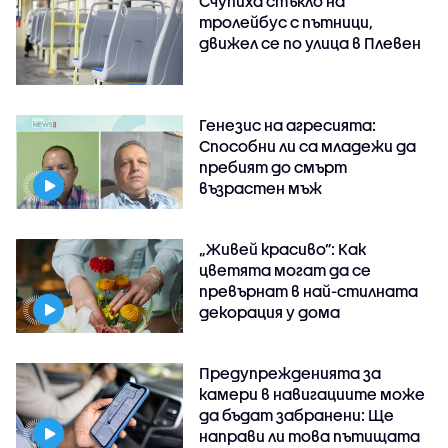
Счупиха стъкло на
тролейбус с пътници,
движел се по улица в Плевен
Генезис на агресията:
Способни ли са младежи да
пребият до смърт
възрастен мъж
„Живей красиво”: Как
цветята могат да се
превърнат в най-стилната
декорация у дома
Предупрежденията за
камери в навигациите може
да бъдат забранени: Ще
направи ли това пътищата