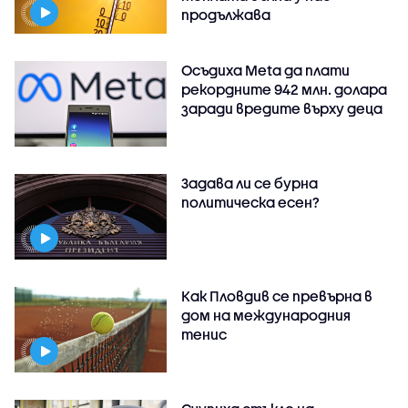
продължава
Осъдиха Meta да плати
рекордните 942 млн. долара
заради вредите върху деца
Задава ли се бурна
политическа есен?
Как Пловдив се превърна в
дом на международния
тенис