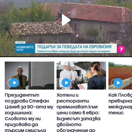
а
Президентът
Хотели и
Как Плов
поздрави Стефан
ресторанти
превърна
Цанев за 90-ата му
преминават към
междуна
годишнина:
цени само в евро:
тенис
Словото му ни
Бизнесът запазва
призовава да
двойното
търсим смисъла
обозначение до