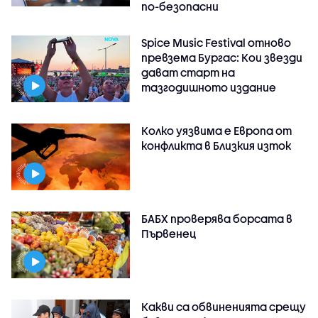
по-безопасни
Spice Music Festival отново
превзема Бургас: Кои звезди
дават старт на
тазгодишното издание
Колко уязвима е Европа от
конфликта в Близкия изток
БАБХ проверява борсата в
Първенец
Какви са обвиненията срещу