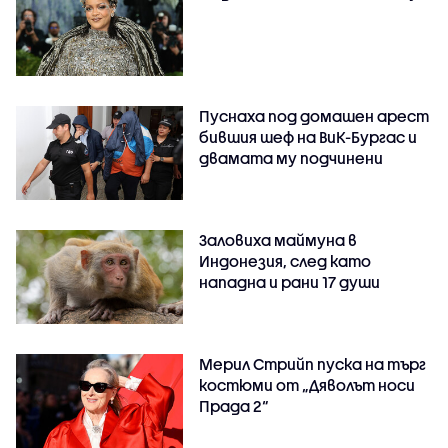
Пуснаха под домашен арест
бившия шеф на ВиК-Бургас и
двамата му подчинени
Заловиха маймуна в
Индонезия, след като
нападна и рани 17 души
Мерил Стрийп пуска на търг
костюми от „Дяволът носи
Прада 2“