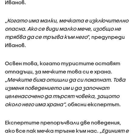
Иванов.
„
Когато има малки, мечката е изключително
опасна. Ако се види малко мече, изобщо не
трябва да се тръгва към него
”, предупреди
Иванов.
Освен това, когато туристите оставят
отпадъци, за мечките това си е храна.
„
Мечките биха отишли да си похапнат. Това
изменя поведението им и да започнат
целенасочено да търсят човека, защото
около него има храна”
, обясни експертът.
Експертите препоръчвали две поведения,
ако все пак мечка тръгне към нас.
„Единият е