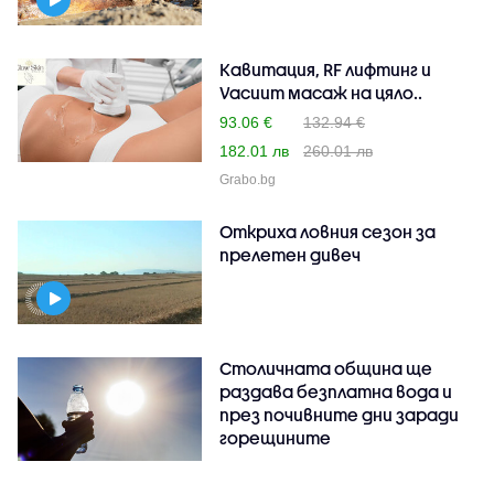
Кавитация, RF лифтинг и
Vacuum масаж на цяло..
93.06 €
132.94 €
182.01 лв
260.01 лв
Grabo.bg
Откриха ловния сезон за
прелетен дивеч
Столичната община ще
раздава безплатна вода и
през почивните дни заради
горещините