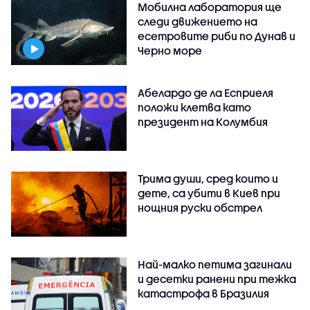
Мобилна лаборатория ще
следи движението на
есетровите риби по Дунав и
Черно море
Абелардо де ла Есприеля
положи клетва като
президент на Колумбия
Трима души, сред които и
дете, са убити в Киев при
нощния руски обстрел
Най-малко петима загинали
и десетки ранени при тежка
катастрофа в Бразилия