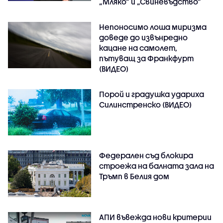
„Мляко“ и „Свиневъдство“
Непоносимо лоша миризма
доведе до извънредно
кацане на самолет,
пътуващ за Франкфурт
(ВИДЕО)
Порой и градушка удариха
Силинстренско (ВИДЕО)
Федерален съд блокира
строежа на балната зала на
Тръмп в Белия дом
АПИ въвежда нови критерии