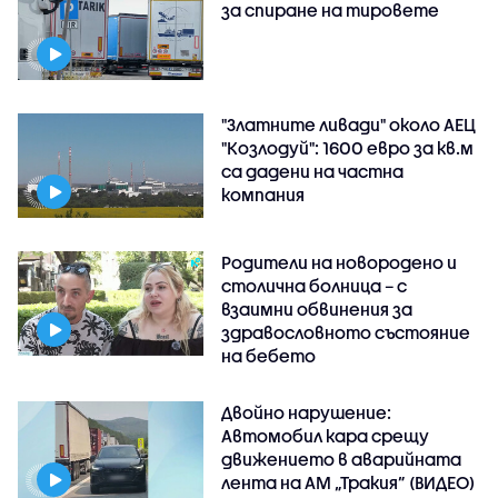
за спиране на тировете
"Златните ливади" около АЕЦ
"Козлодуй": 1600 евро за кв.м
са дадени на частна
компания
Родители на новородено и
столична болница – с
взаимни обвинения за
здравословното състояние
на бебето
Двойно нарушение:
Автомобил кара срещу
движението в аварийната
лента на АМ „Тракия” (ВИДЕО)