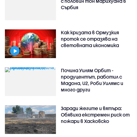
с половин тон марихуана в
Сърбия
Как кризата в Ормузкия
проток се отразява на
световната икономика
Почина Уилям Орбит -
продуцентът, работил с
Мадона, U2, Роби Уилямс и
много други
Заради жегите и вятъра:
Обявиха екстремен риск от
пожари в Хасковско