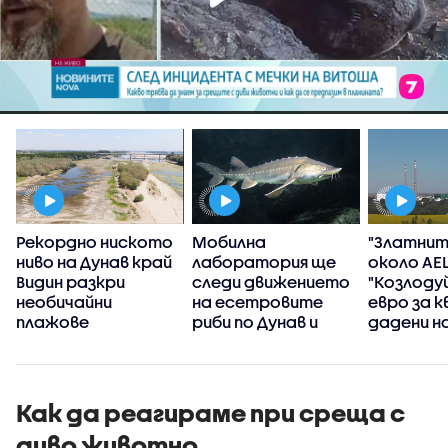
о
Рекордно ниското
Мобилна
"Златнит
ниво на Дунав край
лаборатория ще
около АЕ
Видин разкри
следи движението
"Козлодуй
необичайни
на есетровите
евро за к
плажове
риби по Дунав и
дадени н
Черно море
компания
Как да реагираме при среща с
диво животно