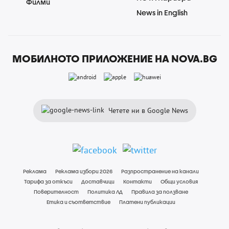
Филми
News in English
МОБИЛНОТО ПРИЛОЖЕНИЕ НА NOVA.BG
Четете ни в Google News
Реклама
Реклама избори 2026
Разпространение на канали
Тарифа за откъси
Доставчици
Контакти
Общи условия
Поверителност
Политика ЛД
Правила за ползване
Етика и съответствие
Платени публикации