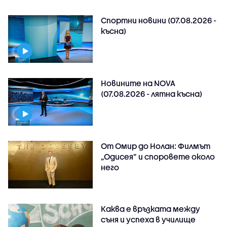
Спортни новини (07.08.2026 -
късна)
Новините на NOVA
(07.08.2026 - лятна късна)
От Омир до Нолан: Филмът
„Одисея” и споровете около
него
Каква е връзката между
съня и успеха в училище