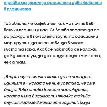
трябва да знаем за срещите с диви животни
в планината
Той обясни, че кафяви мечки има почти във
всички планини у нас. Съветва хората да се
разхождат в по-големи групи, по официални
маршрути и да не се навлиза в много
гъстата гора. Ако все пак това се наложи,
да вдигат шум, за да предупредят мечката,
че са там.
„В три случая мечка може да ни нападне.
Единият е – когато не ни е усетила, че сме
близо. Това става в гъсти насаждения,
когато няма видимост. Няколко такива
случаи имахме в миналите години”
, каза