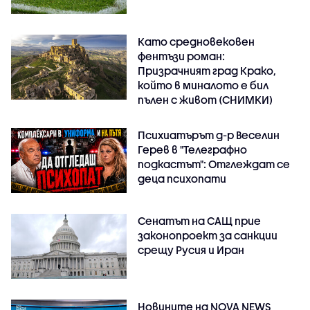
Като средновековен
фентъзи роман:
Призрачният град Крако,
който в миналото е бил
пълен с живот (СНИМКИ)
Психиатърът д-р Веселин
Герев в "Телеграфно
подкастът": Отглеждат се
деца психопати
Сенатът на САЩ прие
законопроект за санкции
срещу Русия и Иран
Новините на NOVA NEWS