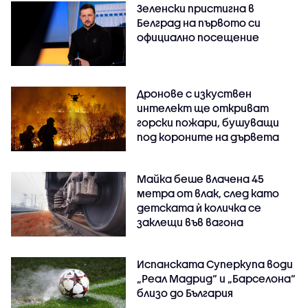
Зеленски пристигна в
Белград на първото си
официално посещение
Дронове с изкуствен
интелект ще откриват
горски пожари, бушуващи
под короните на дървета
Майка беше влачена 45
метра от влак, след като
детската ѝ количка се
заклещи във вагона
Испанската Суперкупа води
„Реал Мадрид“ и „Барселона“
близо до България