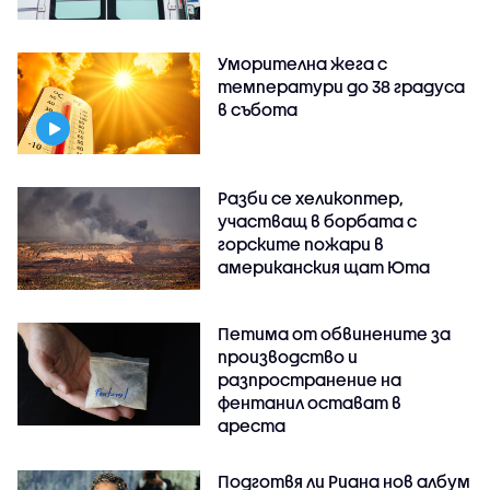
Уморителна жега с
температури до 38 градуса
в събота
Разби се хеликоптер,
участващ в борбата с
горските пожари в
американския щат Юта
Петима от обвинените за
производство и
разпространение на
фентанил остават в
ареста
Подготвя ли Риана нов албум