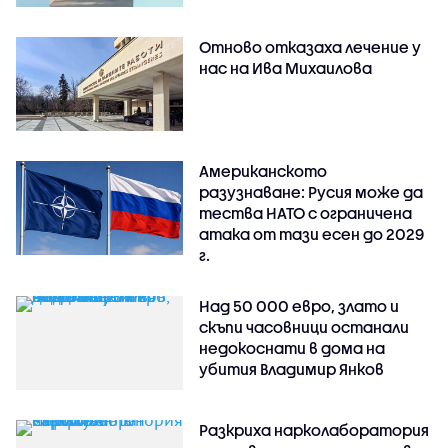
Отново отказаха лечение у
нас на Ива Михаилова
Американското
разузнаване: Русия може да
тества НАТО с ограничена
атака от тази есен до 2029
г.
Над 50 000 евро, злато и
скъпи часовници останали
недокоснати в дома на
убития Владимир Янков
Разкриха нарколаборатория