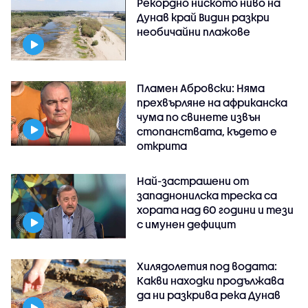
Рекордно ниското ниво на
Дунав край Видин разкри
необичайни плажове
Пламен Абровски: Няма
прехвърляне на африканска
чума по свинете извън
стопанствата, където е
открита
Най-застрашени от
западнонилска треска са
хората над 60 години и тези
с имунен дефицит
Хилядолетия под водата:
Какви находки продължава
да ни разкрива река Дунав