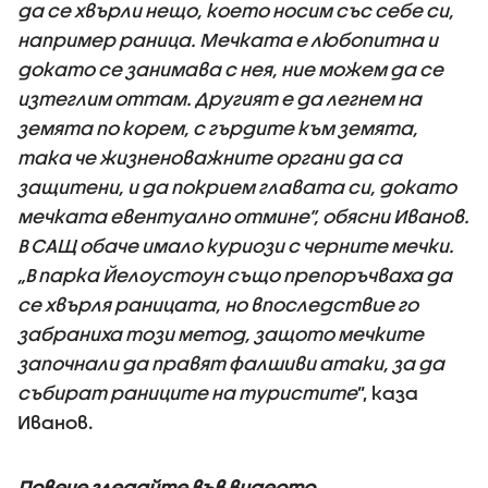
да се хвърли нещо, което носим със себе си,
например раница. Мечката е любопитна и
докато се занимава с нея, ние можем да се
изтеглим оттам. Другият е да легнем на
земята по корем, с гърдите към земята,
така че жизненоважните органи да са
защитени, и да покрием главата си, докато
мечката евентуално отмине”, обясни Иванов.
В САЩ обаче имало куриози с черните мечки.
„В парка Йелоустоун също препоръчваха да
се хвърля раницата, но впоследствие го
забраниха този метод, защото мечките
започнали да правят фалшиви атаки, за да
събират раниците на туристите
”, каза
Иванов.
Повече гледайте във видеото.