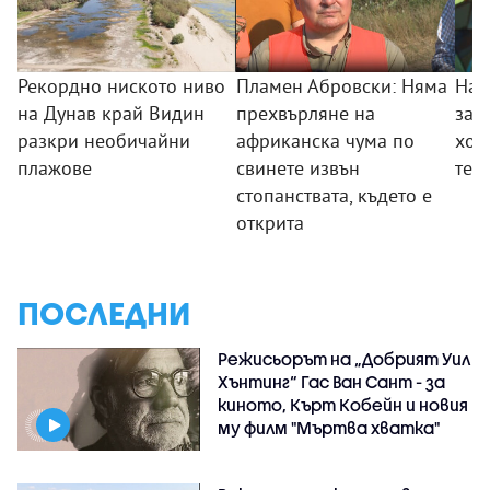
Рекордно ниското ниво
Пламен Абровски: Няма
Най
на Дунав край Видин
прехвърляне на
зап
разкри необичайни
африканска чума по
хор
плажове
свинете извън
тез
стопанствата, където е
открита
ПОСЛЕДНИ
Режисьорът на „Добрият Уил
Хънтинг“ Гас Ван Сант - за
киното, Кърт Кобейн и новия
му филм "Мъртва хватка"