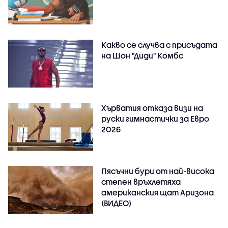
Какво се случва с присъдата
на Шон "Диди" Комбс
Хърватия отказа визи на
руски гимнастички за Евро
2026
Пясъчни бури от най-висока
степен връхлетяха
американския щат Аризона
(ВИДЕО)