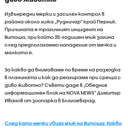
Извънредни мерки и засилен контрол в
района около хижа „Рудничар” край Перник.
Причината е трагичният инцидент на
Витоша, при който 35-годишен мъж загина
след предполагаемо нападение от мечка и
малкото ѝ.
За какво да внимаваме по време на разходка
в планината и как да реагираме при среща с
диво животно? Съвети даде в „Обедния
информационен блок на NOVA NEWS” Димитър
Иванов от зоопарка в Благоевград.
След като мечки убиха мъж на Витоша: Какво